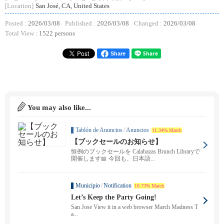
[Location]
San José, CA, United States
Posted :
2026/03/08
Published :
2026/03/08
Changed :
2026/03/08
Total View :
1522 persons
Share
You may also like...
Tablón de Anuncios
/
Anuncios
11.34% Match
【ブックセールのお知らせ】
恒例のブックセールを Calabazas Brunch Libraryで
開催します📖 今回も、日本語...
Municipio
/
Notification
10.73% Match
Let’s Keep the Party Going!
San Jose View it in a web browser March Madness T
a...