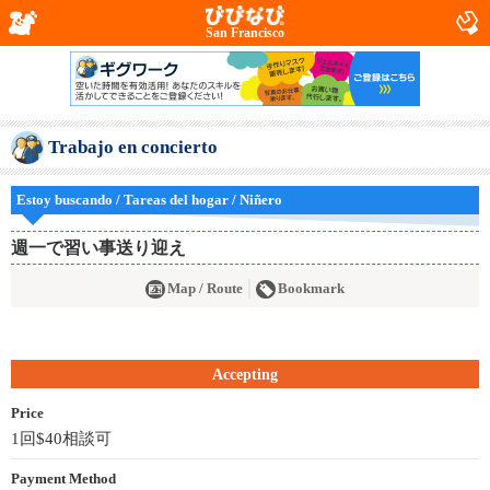
San Francisco
Trabajo en concierto
Estoy buscando / Tareas del hogar / Niñero
週一で習い事送り迎え
Map / Route
Bookmark
Accepting
Price
1回$40相談可
Payment Method