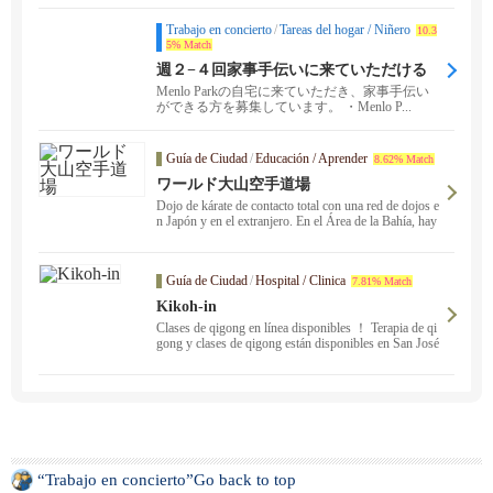
Trabajo en concierto
/
Tareas del hogar / Niñero
10.3
5% Match
週２−４回家事手伝いに来ていただける
方を探しています
Menlo Parkの自宅に来ていただき、家事手伝い
ができる方を募集しています。 ・Menlo P...
Guía de Ciudad
/
Educación / Aprender
8.62% Match
ワールド大山空手道場
Dojo de kárate de contacto total con una red de dojos e
n Japón y en el extranjero. En el Área de la Bahía, hay
dos sedes en San Francisco ・ y San Mateo. Con el le
ma "De Bu a Toku", en los dojos se entrenan alumnos
de todos los sexos, desde niños a adultos, con y sin ex
Guía de Ciudad
/
Hospital / Clinica
7.81% Match
periencia. Observación ・ No dude en ponerse en cont
acto con nosotros si desea una prueba.
Kikoh-in
Clases de qigong en línea disponibles ！ Terapia de qi
gong y clases de qigong están disponibles en San José
por un maestro de qigong con 17 años de experiencia e
n qigong médico. Podemos mejorar su dolor, estrés se
vero y síntomas crónicos. No dude en ponerse en cont
acto con nosotros para obtener más información. Nos
desplazamos a San Francisco, Berkeley, Oakland, Fre
mont y San Mateo. También ofrecemos programas de r
espiración, desestresantes, de prevención del cáncer y
de mejora de la salud y la fertilidad.
“Trabajo en concierto”Go back to top