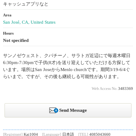
キャッシュアプリなと
Area
San José, CA, United States
Hours
Not specified
サンノゼウェスト、クパチーノ、サラトガ近辺にで毎週木曜日
6:30pm-7:30pmで子供(8才)を送り迎えしていただける方探して
います。場所はSan JoseからMenlo churchです。期間3/19-6/4ぐ
らいまで。ですが、その後も継続しる可能性があります。
Web Access No.
3483369
Send Message
[Registrant]
Kai1004
[Language]
日本語
[TEL]
4085043660