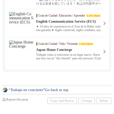
けるお友達を探しています！ 私は20代後半ボー
イッシュでサ...
Guía de Ciudad
/
Educación / Aprender
6.26% Match
English Communication Service (ECS)
★ 24 años de experiencia en el Área de la Bahía: toda
una garantía ★ Inglés comercial, inglés cotidiano, ayu
da con los deberes, preparación para el examen Eiken
® y mucho más. Ofrecemos clases presenciales y en lí
nea ！ No dudes en ponerte en contacto con nosotros
Guía de Ciudad
/
Vida / Vivienda
5.56% Match
en japonés. Nuestro personal japonés, en el que puede
confiar, y nuestro equipo de profesores con amplia exp
Japan Home Concierge
eriencia le ofrecerán un servicio profesional y le diseña
Trabajar como si estuvieras en un lugar nuevo. Hacer
rán un plan de estudios totalmente personalizado que s
que hoy sea un "día cómodo" para otra persona. El pri
e adapte a sus necesidades. Le presentaremos al profes
mer servicio japonés de conserjería para tareas domésti
or que mejor se adapte a su horario y a sus objetivos d
cas del Área de la Bahía.
e aprendizaje.
“Trabajo en concierto”Go back to top
Report this post
Copy and Renew
Change
Delete