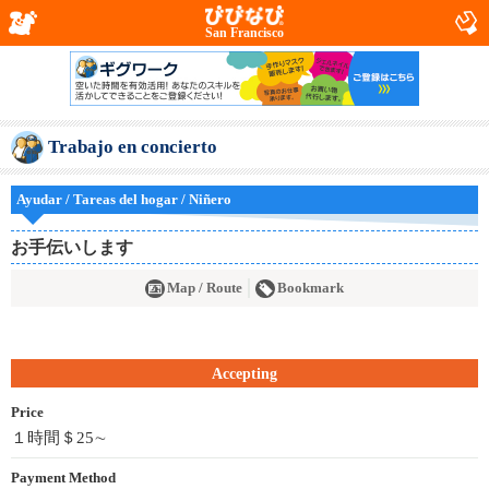
San Francisco
Trabajo en concierto
Ayudar / Tareas del hogar / Niñero
お手伝いします
Map / Route
Bookmark
Accepting
Price
１時間＄25∼
Payment Method