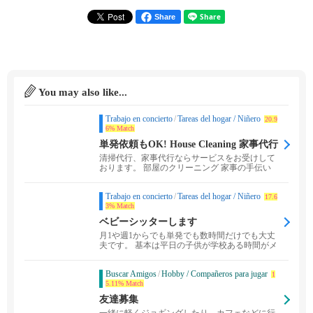
Share
You may also like...
Trabajo en concierto
/
Tareas del hogar / Niñero
20.9
6% Match
単発依頼もOK! House Cleaning 家事代行
清掃代行、家事代行ならサービスをお受けして
おります。 部屋のクリーニング 家事の手伝い
人手がが...
Trabajo en concierto
/
Tareas del hogar / Niñero
17.6
3% Match
ベビーシッターします
月1や週1からでも単発でも数時間だけでも大丈
夫です。 基本は平日の子供が学校ある時間がメ
インになりま...
Buscar Amigos
/
Hobby / Compañeros para jugar
1
5.11% Match
友達募集
一緒に軽くジョギングしたり、カフェなどに行