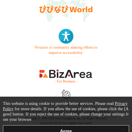
Vivinavi is constantly making efforts to
improve accessibility.
- For Business -
This website is using cookie to provide better services. Please read
Privacy
Contact Us
Starter Guide
FAQ
Policy
for more details. If you allow the use of cookies, please click the [A
Terms of Use
Trademark / Copyright
Privacy Policy
gree] button. If you reject the use of cookies, please change your settings fr
Copyright © 1999-2026 Vivid Navigation, Inc. All Rights Reserved.
om your browser.
Server US (44) @ Los Angeles Data Center