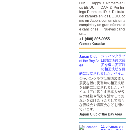
Fun ！ Happy ！ Primero en l
os EE.UU. ！ DAM ＆ Por fin l
lega Denmoku ID ！
Disfruta
del karaoke en los EE.UU. co
mo en Japón, con un sistema
completo y un gran número d
e canciones ！ Nuevas canci
on...
+1 (408) 865-0955
Gamba Karaoke
ジャパンクラブ
は関西淡路大震
災を機に災害時
の相互扶助を目
的に設立されました。ベイ...
ジャパンクラブは関西淡路大
震災を機に災害時の相互扶助
を目的に設立されました。ベ
イエリアに暮らす日本人が各
自の経験や能力を活かしてお
互いを助け合う会として様々
な親睦会や講演会などを開い
ています。
Japan Club of the Bay Area
11 oficinas en