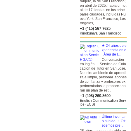
ranjero, la de San Francisco;
en abril de 2025, había un tot
al de 17 tiendas en las princi
pales ciudades, incluidas Nu
eva York, San Francisco, Los
Ángeles,...
+1 (415) 567-7625
Kinokuniya San Francisco
★ 24 años de e
xperiencia en e
l Área de l...
Conversación
en Inglés ・ Servicio de Colo
cación de Tutor en San José.
Nuestro ambiente de aprendi
zaje limpio, personal japonés
de confianza y profesores ex
perimentados le proporciona
rán un plan de est...
+1 (408) 260-8600
English Communication Serv
ice (ECS)
Último inventari
o subido ！ Ofr
ecemos pre...
28 años apoyando la vida au