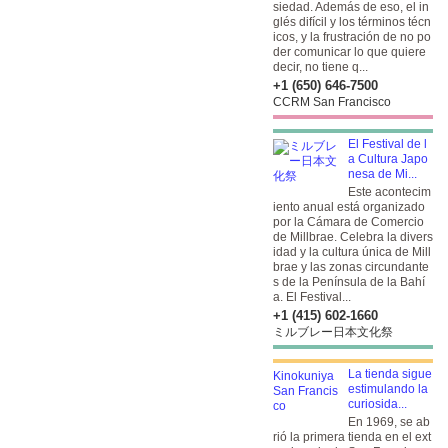
siedad. Además de eso, el in
glés difícil y los términos técn
icos, y la frustración de no po
der comunicar lo que quiere
decir, no tiene q...
+1 (650) 646-7500
CCRM San Francisco
El Festival de l
a Cultura Japo
nesa de Mi...
Este acontecim
iento anual está organizado
por la Cámara de Comercio
de Millbrae. Celebra la divers
idad y la cultura única de Mill
brae y las zonas circundante
s de la Península de la Bahí
a. El Festival...
+1 (415) 602-1660
ミルブレー日本文化祭
La tienda sigue
estimulando la
curiosida...
En 1969, se ab
rió la primera tienda en el ext