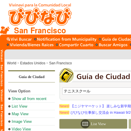
San Francisco
World
>
Estados Unidos
>
San Francisco
Guía de Ciudad
View Option
Show all from recent
List View
News!
【ニジヤマーケット】 楽しみな新学
News!
びびなび仕事探し交流会 in Hawaii 9/26（
Map View
Image View
List View
Video View