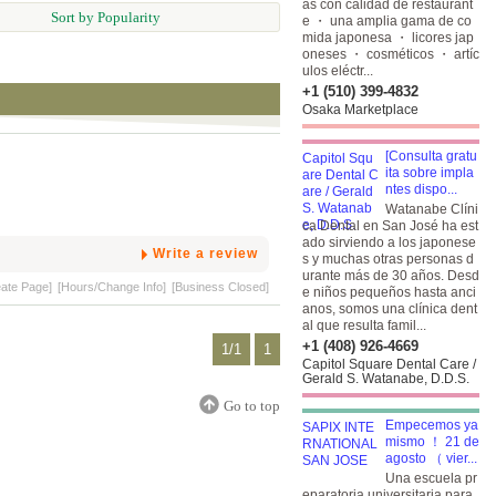
as con calidad de restaurant
Sort by Popularity
e ・ una amplia gama de co
mida japonesa ・ licores jap
oneses ・ cosméticos ・ artíc
ulos eléctr...
+1 (510) 399-4832
Osaka Marketplace
[Consulta gratu
ita sobre impla
ntes dispo...
Watanabe Clíni
ca Dental en San José ha est
ado sirviendo a los japonese
Write a review
s y muchas otras personas d
urante más de 30 años. Desd
eate Page]
[Hours/Change Info]
[Business Closed]
e niños pequeños hasta anci
anos, somos una clínica dent
al que resulta famil...
+1 (408) 926-4669
1/1
1
Capitol Square Dental Care /
Gerald S. Watanabe, D.D.S.
Go to top
Empecemos ya
mismo ！ 21 de
agosto （ vier...
Una escuela pr
eparatoria universitaria para