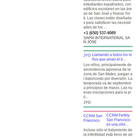
estudiantes expatriados, con
edificios escolares en las áre
as de San José y Nueva Yor
k. Las clases están diseñada
s para satisfacer las necesid
ades de los ...
+1 (650) 537-4089
SAPIX INTERNATIONAL SA
N JOSE
Llamando a todos los ni
ños que aman el b...
Los niños, principalmente de
ascendencia japonesa de la
zona de San Mateo, juegan a
l baloncesto por diversión. La
temporada va de septiembre
a principios de marzo. Las nu
evas inscripciones para la pr
ó...
JYO
CCRM Fertiliy
San Francisco
es una clíni...
Incluso sólo el tratamiento de
la infertilidad está lleno de an