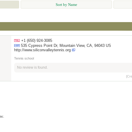
Sort by Name
+1 (650) 924-3085
535 Cypress Point Dr, Mountain View, CA, 94043 US
http://www.siliconvalleytennis.org
Tennis school
No review is found.
[Cr
nc.