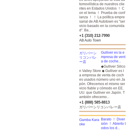
tomovilística de nuestros clie
ntes en Estados Unidos ！ C
on el lema ！ Prueba de conf
ianza ！ ！ La política empre
sarial de AB Autotown es "ser
vicio basado en la comunida
d". Ba...
+1 (310) 212-7990
AB Auto Town
Gulliver es la e
mpresa de vent
a de coche...
◆Gulliver Silico
n Valley Store ◆ Gulliver es l
a empresa de venta de coch
es usados número uno en Ja
pón. Ofrecemos el mismo ser
vicio fiable y cómodo en EE.
UU. que Gulliver en Japón. T
ambién ofrecemo...
+1 (888) 585-8813
ガリバーシリコンバレー店
Barato ！ Diver
sión ！ Abierto t
odos los d...