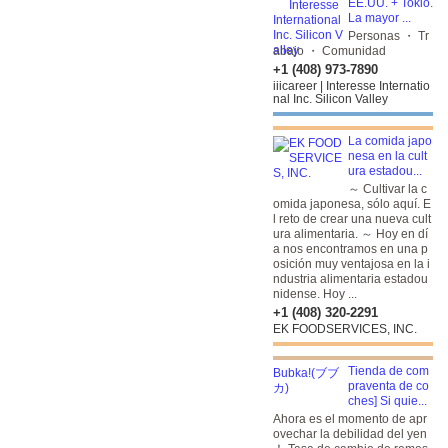
EE.UU. + Tokio.
La mayor ...
Personas ・ Tr
abajo ・ Comunidad
+1 (408) 973-7890
iiicareer | Interesse Internatio
nal Inc. Silicon Valley
La comida japo
nesa en la cult
ura estadou...
～ Cultivar la c
omida japonesa, sólo aquí. E
l reto de crear una nueva cult
ura alimentaria. ～ Hoy en dí
a nos encontramos en una p
osición muy ventajosa en la i
ndustria alimentaria estadou
nidense. Hoy ...
+1 (408) 320-2291
EK FOODSERVICES, INC.
Tienda de com
praventa de co
ches] Si quie...
Ahora es el momento de apr
ovechar la debilidad del yen