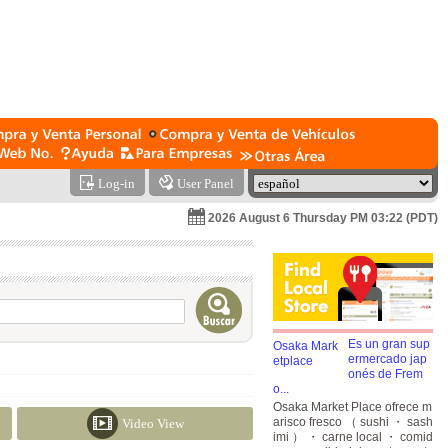
Log-in
User Panel
2026 August 6 Thursday PM 03:22 (PDT)
Es un gran sup
ermercado jap
onés de Frem
o...
Osaka Market Place ofrece m
arisco fresco （ sushi ・ sash
Video View
imi ） ・ carne local ・ comid