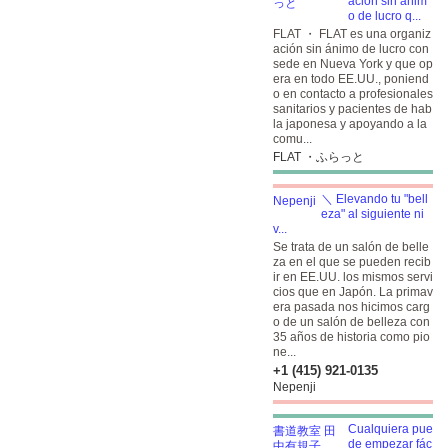
ación sin ánim
o de lucro q...
FLAT ・ FLAT es una organiz
ación sin ánimo de lucro con
sede en Nueva York y que op
era en todo EE.UU., poniend
o en contacto a profesionales
sanitarios y pacientes de hab
la japonesa y apoyando a la
comu...
FLAT ・ふらっと
＼ Elevando tu "bell
eza" al siguiente ni
v...
Se trata de un salón de belle
za en el que se pueden recib
ir en EE.UU. los mismos servi
cios que en Japón. La primav
era pasada nos hicimos carg
o de un salón de belleza con
35 años de historia como pio
ne...
+1 (415) 921-0135
Nepenji
Cualquiera pue
de empezar fác