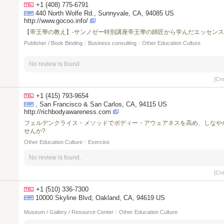
+1 (408) 775-6791
440 North Wolfe Rd., Sunnyvale, CA, 94085 US
http://www.gocoo.info/
【帝王學の教え】-サンノゼー特別講座帝王學の師匠から学んだエッセンス
Publisher / Book Binding
/
Business consulting
/
Other Education Culture
No review is found.
[Cr
+1 (415) 793-9654
, San Francisco & San Carlos, CA, 94115 US
http://richbodyawareness.com
フェルデンクライス・メソッドでボディー・アウェアネスを高め、しなや
せんか?
Other Education Culture
/
Exercise
No review is found.
[Cr
+1 (510) 336-7300
10000 Skyline Blvd, Oakland, CA, 94619 US
Museum / Gallery / Resource Center
/
Other Education Culture