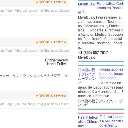
Write a review
Especialista Certi
ficado en Planific
eate Page]
[Hours/Change Info]
[Business Closed]
ació...
Merritt Law Firm se especiali
za en las áreas de Testament
os, Fideicomisos （ Fideicom
isos ）, Poderes, Directivas d
e Atención Médica, Sucesion
es, Planificación Patrimonial
Write a review
y Derecho Tributario. Especi
a...
eate Page]
[Hours/Change Info]
[Business Closed]
+1 (650) 867-7017
Merritt Law
Idioma japonés
grupo de juego
ーター。サンフランシスコ大学大学院卒。ヨ
para padre...
Se trata de un
grupo de juego japonés para
niños de 0 a 4 años en San F
Write a review
rancisco Japantown.
日本語の親子プレイグループ
eate Page]
[Hours/Change Info]
[Business Closed]
バンビ
El único japoné
s NATA-certifica
do entren...