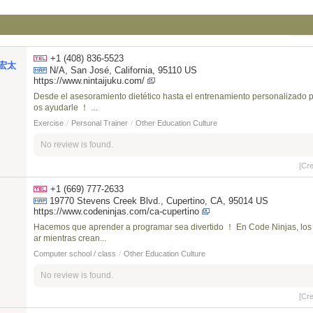
+1 (408) 836-5523
宏太
N/A, San José, California, 95110 US
https://www.nintaijuku.com/
Desde el asesoramiento dietético hasta el entrenamiento personalizado 
os ayudarle ！ ...
Exercise
/
Personal Trainer
/
Other Education Culture
No review is found.
[Cr
+1 (669) 777-2633
19770 Stevens Creek Blvd., Cupertino, CA, 95014 US
https://www.codeninjas.com/ca-cupertino
Hacemos que aprender a programar sea divertido ！ En Code Ninjas, los
ar mientras crean...
Computer school / class
/
Other Education Culture
No review is found.
[Cr