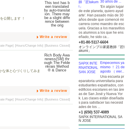
30 años de ...
'En algún lugar
de este planeta, quiero ayud
arte'. Han pasado más de 30
を公開します ！
años desde que comencé mi
carrera como maestro de esc
uela. Gracias a los maravillos
os alumnos a los que he ens
Write a review
eñado, he sido ca...
+81-80-5117-6604
eate Page]
[Hours/Change Info]
[Business Closed]
オンラインプロ家庭教師「匠t
akumi」
Empecemos ya
mismo ！ 21 de
かな体と心づくりしてみま
agosto （ vier...
Una escuela pr
eparatoria universitaria para
estudiantes expatriados, con
edificios escolares en las áre
Write a review
as de San José y Nueva Yor
k. Las clases están diseñada
eate Page]
[Hours/Change Info]
[Business Closed]
s para satisfacer las necesid
ades de los ...
+1 (650) 537-4089
SAPIX INTERNATIONAL SA
N JOSE