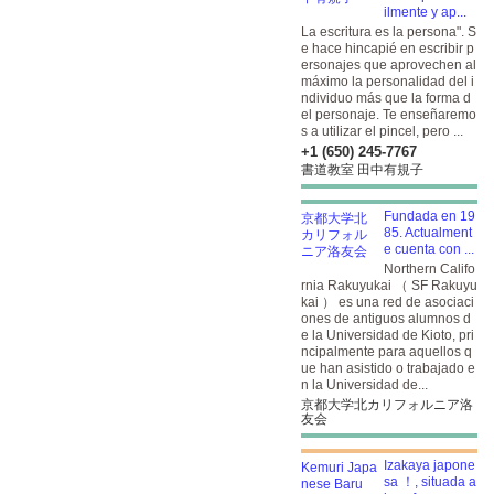
ilmente y ap...
La escritura es la persona". S
e hace hincapié en escribir p
ersonajes que aprovechen al
máximo la personalidad del i
ndividuo más que la forma d
el personaje. Te enseñaremo
s a utilizar el pincel, pero ...
+1 (650) 245-7767
書道教室 田中有規子
Fundada en 19
85. Actualment
e cuenta con ...
Northern Califo
rnia Rakuyukai （ SF Rakuyu
kai ） es una red de asociaci
ones de antiguos alumnos d
e la Universidad de Kioto, pri
ncipalmente para aquellos q
ue han asistido o trabajado e
n la Universidad de...
京都大学北カリフォルニア洛
友会
Izakaya japone
sa ！, situada a