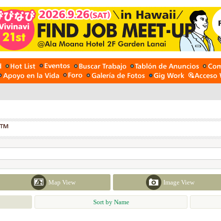
Map View
Image View
Sort by Name