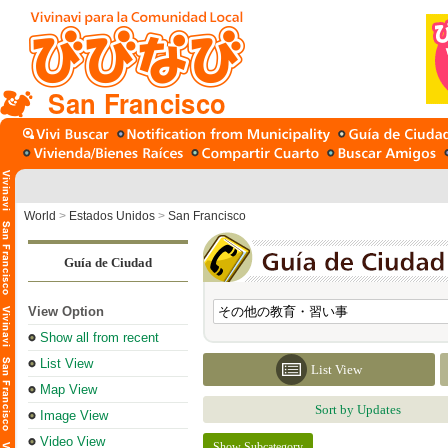
San Francisco
World
>
Estados Unidos
>
San Francisco
Guía de Ciudad
View Option
Show all from recent
List View
List View
Map View
Sort by Updates
Image View
Video View
Show Subcategory