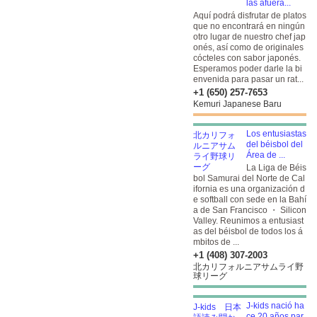
las afuera...
Aquí podrá disfrutar de platos
que no encontrará en ningún
otro lugar de nuestro chef jap
onés, así como de originales
cócteles con sabor japonés.
Esperamos poder darle la bi
envenida para pasar un rat...
+1 (650) 257-7653
Kemuri Japanese Baru
Los entusiastas
del béisbol del
Área de ...
La Liga de Béis
bol Samurai del Norte de Cal
ifornia es una organización d
e softball con sede en la Bahí
a de San Francisco ・ Silicon
Valley. Reunimos a entusiast
as del béisbol de todos los á
mbitos de ...
+1 (408) 307-2003
北カリフォルニアサムライ野
球リーグ
J-kids nació ha
ce 20 años par