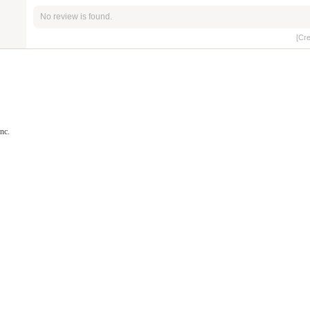
No review is found.
[Cr
nc.