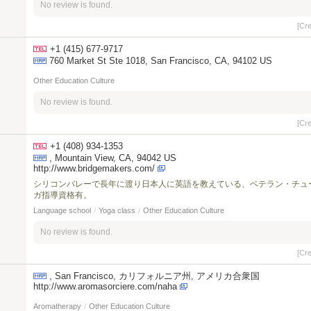
No review is found.
[Cr
+1 (415) 677-9717
760 Market St Ste 1018, San Francisco, CA, 94102 US
Other Education Culture
No review is found.
[Cr
+1 (408) 934-1353
, Mountain View, CA, 94042 US
http://www.bridgemakers.com/
シリコンバレーで長年に渡り日本人に英語を教えている、ベテラン・チュ
ガ指導資格有。
Language school
/
Yoga class
/
Other Education Culture
No review is found.
[Cr
, San Francisco, カリフォルニア州, アメリカ合衆国
http://www.aromasorciere.com/naha
Aromatherapy
/
Other Education Culture