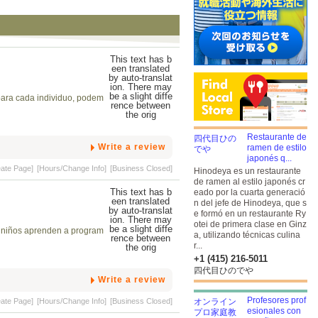
para cada individuo, podem
Restaurante de
Write a review
ramen de estilo
japonés q...
eate Page]
[Hours/Change Info]
[Business Closed]
Hinodeya es un restaurante
de ramen al estilo japonés cr
eado por la cuarta generació
n del jefe de Hinodeya, que s
e formó en un restaurante Ry
otei de primera clase en Ginz
 niños aprenden a program
a, utilizando técnicas culina
r...
+1 (415) 216-5011
四代目ひのでや
Write a review
Profesores prof
eate Page]
[Hours/Change Info]
[Business Closed]
esionales con