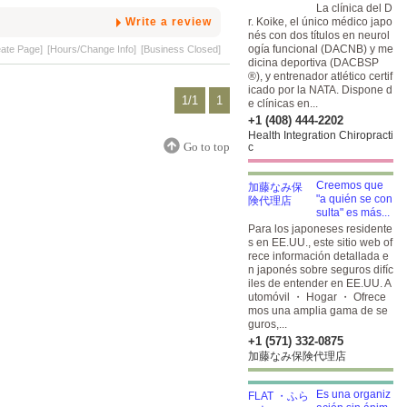
La clínica del D
Write a review
r. Koike, el único médico japo
nés con dos títulos en neurol
ogía funcional (DACNB) y me
eate Page]
[Hours/Change Info]
[Business Closed]
dicina deportiva (DACBSP
®), y entrenador atlético certif
icado por la NATA. Dispone d
1/1
1
e clínicas en...
+1 (408) 444-2202
Health Integration Chiropracti
Go to top
c
Creemos que
"a quién se con
sulta" es más...
Para los japoneses residente
s en EE.UU., este sitio web of
rece información detallada e
n japonés sobre seguros difíc
iles de entender en EE.UU. A
utomóvil ・ Hogar ・ Ofrece
mos una amplia gama de se
guros,...
+1 (571) 332-0875
加藤なみ保険代理店
Es una organiz