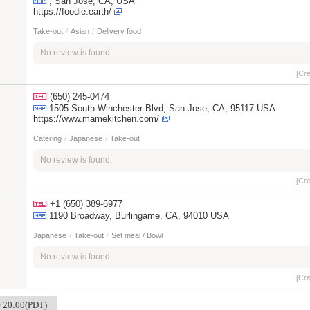
, San Jose, CA, USA
https://foodie.earth/
Take-out
/
Asian
/
Delivery food
No review is found.
[Cr
(650) 245-0474
1505 South Winchester Blvd, San Jose, CA, 95117 USA
https://www.mamekitchen.com/
Catering
/
Japanese
/
Take-out
No review is found.
[Cr
+1 (650) 389-6977
1190 Broadway, Burlingame, CA, 94010 USA
Japanese
/
Take-out
/
Set meal / Bowl
No review is found.
[Cr
me 20:00(PDT)