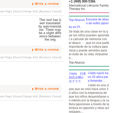
+1 (408) 800-5366
Write a review
International Lifecycle Family
Therapy Inc.
eate Page]
[Hours/Change Info]
[Business Closed]
Escuela de ábac
o de estilo japon
és en Pl...
Se trata de una clase en la q
ue los niños pueden aprende
r a calcular de memoria con
el ábaco ・, que es una parte
importante de la cultura japo
Write a review
nesa y puede servirles para
el resto de su vida. Actualme
eate Page]
[Hours/Change Info]
[Business Closed]
n...
Top Abacus
J-kids nació ha
ce 20 años par
a fomentar ...
J-kids es una cl
Write a review
ase que se creó hace unos 2
0 años con la esperanza de
eate Page]
[Hours/Change Info]
[Business Closed]
que los niños desarrollaran u
n interés por la lengua y la cu
ltura japonesas a través de la
lectura en japonés y otras act
ividades....