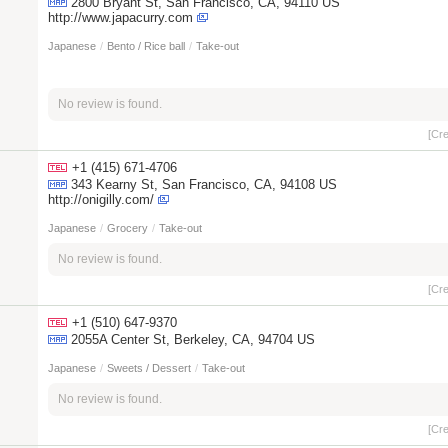
2800 Bryant St, San Francisco, CA, 94110 US
http://www.japacurry.com
Japanese
/
Bento / Rice ball
/
Take-out
No review is found.
[Cr
+1 (415) 671-4706
343 Kearny St, San Francisco, CA, 94108 US
http://onigilly.com/
Japanese
/
Grocery
/
Take-out
No review is found.
[Cr
+1 (510) 647-9370
2055A Center St, Berkeley, CA, 94704 US
Japanese
/
Sweets / Dessert
/
Take-out
No review is found.
[Cr