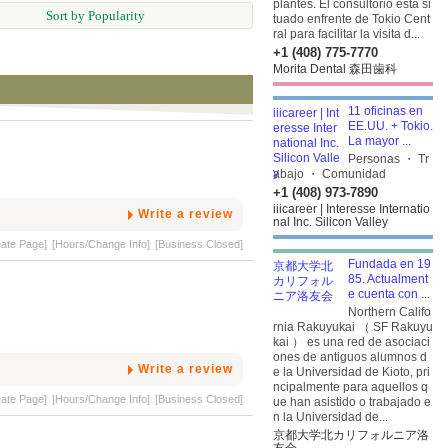
plantes. El consultorio está si
Sort by Popularity
tuado enfrente de Tokio Cent
ral para facilitar la visita d...
+1 (408) 775-7770
Morita Dental 森田歯科
11 oficinas en
EE.UU. + Tokio.
La mayor ...
Personas ・ Tr
abajo ・ Comunidad
+1 (408) 973-7890
iiicareer | Interesse Internatio
Write a review
nal Inc. Silicon Valley
eate Page]
[Hours/Change Info]
[Business Closed]
Fundada en 19
85. Actualment
e cuenta con ...
Northern Califo
rnia Rakuyukai （ SF Rakuyu
kai ） es una red de asociaci
ones de antiguos alumnos d
Write a review
e la Universidad de Kioto, pri
ncipalmente para aquellos q
eate Page]
[Hours/Change Info]
[Business Closed]
ue han asistido o trabajado e
n la Universidad de...
京都大学北カリフォルニア洛