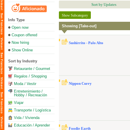
Sort by Updates
Show Subcategory
Info Type
Showing [Take-out]
Open now
Coupon offered
Now hiring
Sushirrito - Palo Alto
Show Online
Sort by Industry
Retaurante / Gourmet
Regalos / Shopping
Nippon Curry
Moda / Vestir
Entretenimiento /
Hobby / Recreación
Viajar
Transporte / Logística
Vida / Vivienda
Educación / Aprender
Foodie Earth