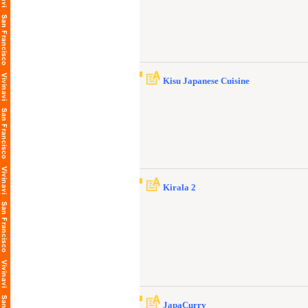
Kisu Japanese Cuisine
Kirala 2
JapaCurry