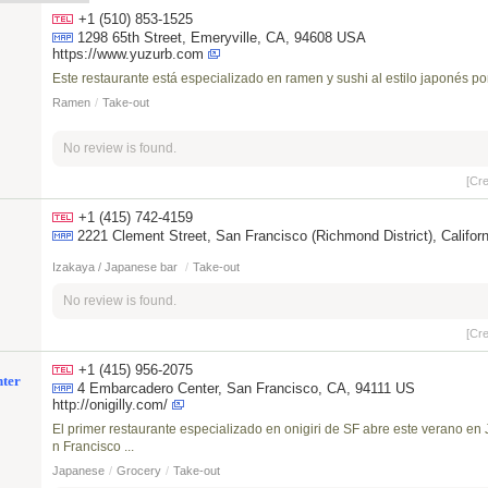
+1 (510) 853-1525
1298 65th Street, Emeryville, CA, 94608 USA
https://www.yuzurb.com
Este restaurante está especializado en ramen y sushi al estilo japonés po
Ramen
/
Take-out
No review is found.
[Cr
+1 (415) 742-4159
2221 Clement Street, San Francisco (Richmond District), Ca
Izakaya / Japanese bar
/
Take-out
No review is found.
[Cr
+1 (415) 956-2075
ter
4 Embarcadero Center, San Francisco, CA, 94111 US
http://onigilly.com/
El primer restaurante especializado en onigiri de SF abre este verano e
n Francisco ...
Japanese
/
Grocery
/
Take-out