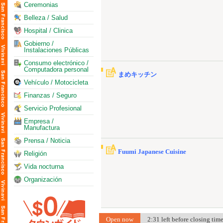
Ceremonias
Belleza / Salud
Hospital / Clinica
Gobierno /
Instalaciones Públicas
Consumo electrónico /
Computadora personal
まめキッチン
Vehículo / Motocicleta
Finanzas / Seguro
Servicio Profesional
Empresa /
Manufactura
Prensa / Noticia
Fuumi Japanese Cuisine
Religión
Vida nocturna
Organización
Open now
2:31 left before closing ti