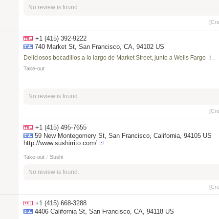
No review is found.
[Cr
+1 (415) 392-9222
740 Market St, San Francisco, CA, 94102 US
Deliciosos bocadillos a lo largo de Market Street, junto a Wells Fargo ！.
Take-out
No review is found.
[Cr
+1 (415) 495-7655
59 New Montegomery St, San Francisco, California, 94105 US
http://www.sushirrito.com/
Take-out
/
Sushi
No review is found.
[Cr
+1 (415) 668-3288
4406 California St, San Francisco, CA, 94118 US