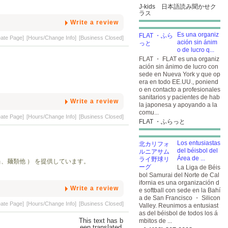
J-kids 日本語読み聞かせク
ラス
Write a review
Es una organiz
eate Page]
[Hours/Change Info]
[Business Closed]
ación sin ánim
o de lucro q...
FLAT ・ FLAT es una organiz
ación sin ánimo de lucro con
sede en Nueva York y que op
era en todo EE.UU., poniend
o en contacto a profesionales
sanitarios y pacientes de hab
Write a review
la japonesa y apoyando a la
comu...
eate Page]
[Hours/Change Info]
[Business Closed]
FLAT ・ふらっと
Los entusiastas
del béisbol del
Área de ...
、麺類他 ） を提供しています。
La Liga de Béis
bol Samurai del Norte de Cal
ifornia es una organización d
Write a review
e softball con sede en la Bahí
a de San Francisco ・ Silicon
eate Page]
[Hours/Change Info]
[Business Closed]
Valley. Reunimos a entusiast
as del béisbol de todos los á
mbitos de ...