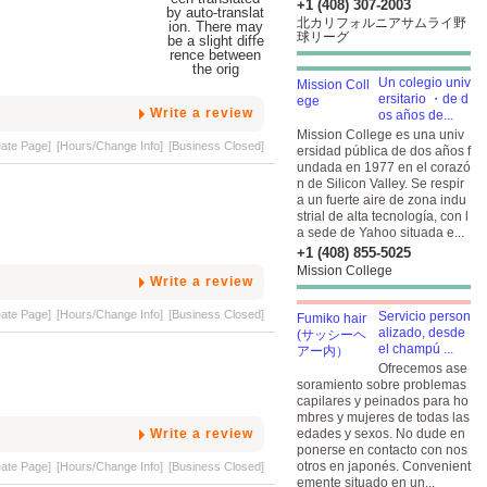
+1 (408) 307-2003
北カリフォルニアサムライ野
球リーグ
Un colegio univ
ersitario ・de d
Write a review
os años de...
Mission College es una univ
eate Page]
[Hours/Change Info]
[Business Closed]
ersidad pública de dos años f
undada en 1977 en el corazó
n de Silicon Valley. Se respir
a un fuerte aire de zona indu
strial de alta tecnología, con l
a sede de Yahoo situada e...
+1 (408) 855-5025
Mission College
Write a review
eate Page]
[Hours/Change Info]
[Business Closed]
Servicio person
alizado, desde
el champú ...
Ofrecemos ase
soramiento sobre problemas
capilares y peinados para ho
mbres y mujeres de todas las
Write a review
edades y sexos. No dude en
ponerse en contacto con nos
otros en japonés. Convenient
eate Page]
[Hours/Change Info]
[Business Closed]
emente situado en un...