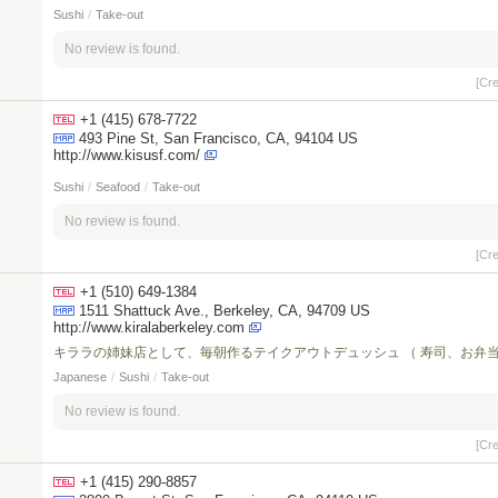
Sushi
/
Take-out
No review is found.
[Cr
+1 (415) 678-7722
493 Pine St, San Francisco, CA, 94104 US
http://www.kisusf.com/
Sushi
/
Seafood
/
Take-out
No review is found.
[Cr
+1 (510) 649-1384
1511 Shattuck Ave., Berkeley, CA, 94709 US
http://www.kiralaberkeley.com
キララの姉妹店として、毎朝作るテイクアウトデュッシュ （ 寿司、お弁当
Japanese
/
Sushi
/
Take-out
No review is found.
[Cr
+1 (415) 290-8857