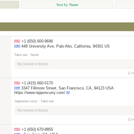
Sort by Name
+1 (650) 600-9696
448 University Ave, Palo Alto, California, 94301 US
Take-out
/
Sushi
No review is found.
[Cr
+1 (415) 660-5170
3347 Fillmore Street, San Francisco, CA, 94123 USA
https://www.nipponcurry.com/
Japanese curry
/
Take-out
No review is found.
[Cr
+1 (650) 670-8855