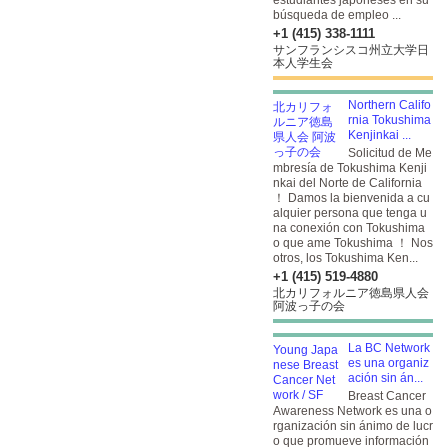
estudiantes japoneses en su
búsqueda de empleo ...
+1 (415) 338-1111
サンフランシスコ州立大学日
本人学生会
Northern Califo
rnia Tokushima
Kenjinkai ...
Solicitud de Me
mbresía de Tokushima Kenji
nkai del Norte de California
！ Damos la bienvenida a cu
alquier persona que tenga u
na conexión con Tokushima
o que ame Tokushima ！ Nos
otros, los Tokushima Ken...
+1 (415) 519-4880
北カリフォルニア徳島県人会
阿波っ子の会
La BC Network
es una organiz
ación sin án...
Breast Cancer
Awareness Network es una o
rganización sin ánimo de lucr
o que promueve información