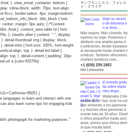
 Arial; } .view_email_container .bottom {
サンフランシスコ・フォレス
ト・クワイア
play: inline-block; width: 70px; text-align:
lid #ccc; border-radius: 4px; margin-bottom:
ail_bottom_info_block .title_block { font-
Deje su servici
o de limusina e
: center; margin: 0px auto; } /*Content
n el Área ...
i, Arial;} .content_area table td { font-
Más seguro. Más cómodo. Ap
e; } .clearfix:after { content: "."; display:
oyamos su viaje. Podemos s
p; } .detail-thumbnail img { display: block;
atisfacer una amplia gama d
; } .detail-intro { font-size: 100%; font-weight:
e peticiones, desde traslados
rtical-align: top; } .detail-list-label {
al aeropuerto hasta charters t
urísticos. También ofrecemos
-align: top; } .detail-content { padding: 10px
charters turísticos com...
ail-url a {color:#337ffe}
+1 (650) 259-1883
Ishi Limousine
[Consulta gratu
ita sobre impla
ntes dispo...
2c+California+95051
]
Watanabe Clíni
le languages to learn and interact with one
ca Dental en San José ha est
can also learn some tips for engaging kids
ado sirviendo a los japonese
s y muchas otras personas d
urante más de 30 años. Desd
e niños pequeños hasta anci
hild's photograph for marketing purposes."
anos, somos una clínica dent
al que resulta famil...