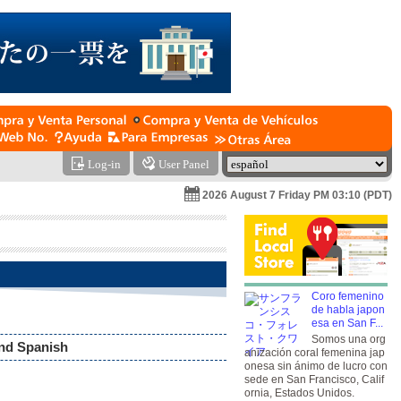
Log-in
User Panel
2026 August 7 Friday PM 03:10 (PDT)
Coro femenino
de habla japon
esa en San F...
Somos una org
and Spanish
anización coral femenina jap
onesa sin ánimo de lucro con
sede en San Francisco, Calif
ornia, Estados Unidos.