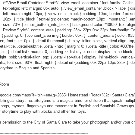
/**View Email Container Start**/ .view_email_container { font-family: Calibri,
text-align: left; margin: 0px auto; } .view_email_container .block > label { dis
left; margin-right: 10px; } .view_email_block { padding: 10px; border: 1px so
10px; } .title_block { text-align: center; margin-bottom:10px !important; } .em
size: 70%;} .email_bottom_info_block { background-color: #f0f0f0; text-align
Review Style*/ .content_area { padding: 23px 22px 0px 22px;font-family: Calibr
 { padding: 0; } .content_area img { border: 0px; } .content_area a { color: #337ff
den; font-size: 0px; } .detail-thumbnail { display: inline-block; vertical-align: to
l-title, .detail-subtitle, .detail-intro { margin: 0; } .detail-title { color: #337ffe
c; } .detail-list { margin: 0; padding: 0; list-style: none; display: inline-block; ve
ht: bold; vertical-align: top; } .detail-list-value { display: inline-block; vertical
talic; font-size: 90%; float: right; } .detail-url {padding:0px 22px 10px 22px;} .det
orytime in English and Spanish
r Room
w.google.com/maps?f=l&hl=en&q=2635+Homestead+Road+%2c+Santa+Clara%
 bilingual storytime. Storytime is a magical time for children that speak multip
s, songs, rhymes, fingerplays and movement in English and Spanish! Grownups 
er storytime to play with blocks and other fun toys.
s permission to the City of Santa Clara to take your photograph and/or your c
-------------------------------------------------------------------------