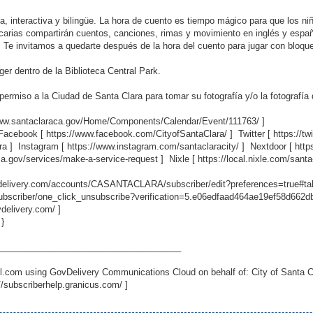
da, interactiva y bilingüe. La hora de cuento es tiempo mágico para que los 
tecarias compartirán cuentos, canciones, rimas y movimiento en inglés y espa
. Te invitamos a quedarte después de la hora del cuento para jugar con bloque
er dentro de la Biblioteca Central Park.
permiso a la Ciudad de Santa Clara para tomar su fotografía y/o la fotografía
www.santaclaraca.gov/Home/Components/Calendar/Event/111763/
]
 Facebook [
https://www.facebook.com/CityofSantaClara/
] Twitter [
https://t
ra
] Instagram [
https://www.instagram.com/santaclaracity/
] Nextdoor [
http
ca.gov/services/make-a-service-request
] Nixle [
https://local.nixle.com/santa
ovdelivery.com/accounts/CASANTACLARA/subscriber/edit?preferences=true#ta
scriber/one_click_unsubscribe?verification=5.e06edfaad464ae19ef58d662
vdelivery.com/
]
 }
_____________________________________
.com using GovDelivery Communications Cloud on behalf of: City of Santa C
//subscriberhelp.granicus.com/
]