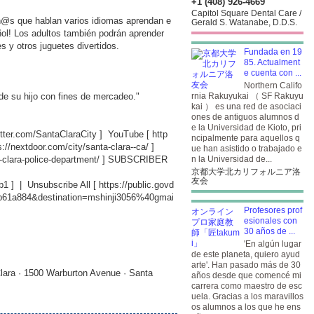
+1 (408) 926-4669
Capitol Square Dental Care /
niñ@s que hablan varios idiomas aprendan e
Gerald S. Watanabe, D.D.S.
ñol! Los adultos también podrán aprender
s y otros juguetes divertidos.
Fundada en 19
85. Actualment
e cuenta con ...
Northern Califo
 de su hijo con fines de mercadeo."
rnia Rakuyukai （ SF Rakuyu
kai ） es una red de asociaci
ones de antiguos alumnos d
e la Universidad de Kioto, pri
witter.com/SantaClaraCity
] YouTube [
http
ncipalmente para aquellos q
s://nextdoor.com/city/santa-clara--ca/
]
ue han asistido o trabajado e
-clara-police-department/
] SUBSCRIBER
n la Universidad de...
京都大学北カリフォルニア洛
友会
b1
] | Unsubscribe All [
https://public.govd
db61a884&destination=mshinji3056%40gmai
Profesores prof
esionales con
30 años de ...
'En algún lugar
de este planeta, quiero ayud
arte'. Han pasado más de 30
lara · 1500 Warburton Avenue · Santa
años desde que comencé mi
carrera como maestro de esc
uela. Gracias a los maravillos
os alumnos a los que he ens