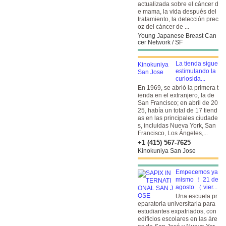
actualizada sobre el cáncer d
e mama, la vida después del
tratamiento, la detección prec
oz del cáncer de ...
Young Japanese Breast Can
cer Network / SF
La tienda sigue
estimulando la
curiosida...
En 1969, se abrió la primera t
ienda en el extranjero, la de
San Francisco; en abril de 20
25, había un total de 17 tiend
as en las principales ciudade
s, incluidas Nueva York, San
Francisco, Los Ángeles,...
+1 (415) 567-7625
Kinokuniya San Jose
Empecemos ya
mismo ！ 21 de
agosto （ vier...
Una escuela pr
eparatoria universitaria para
estudiantes expatriados, con
edificios escolares en las áre