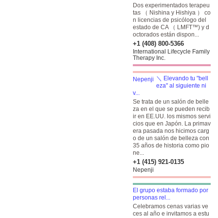
Dos experimentados terapeu
tas （ Nishina y Hishiya ） co
n licencias de psicólogo del
estado de CA （ LMFT™) y d
octorados están dispon...
+1 (408) 800-5366
International Lifecycle Family
Therapy Inc.
＼ Elevando tu "bell
eza" al siguiente ni
v...
Se trata de un salón de belle
za en el que se pueden recib
ir en EE.UU. los mismos servi
cios que en Japón. La primav
era pasada nos hicimos carg
o de un salón de belleza con
35 años de historia como pio
ne...
+1 (415) 921-0135
Nepenji
El grupo estaba formado por
personas rel...
Celebramos cenas varias ve
ces al año e invitamos a estu