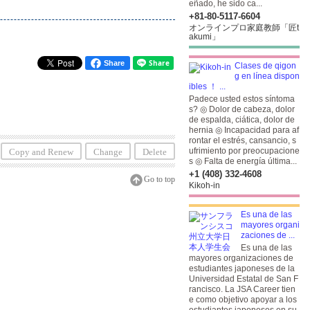
eñado, he sido ca...
+81-80-5117-6604
オンラインプロ家庭教師「匠t
akumi」
Share
Clases de qigon
g en línea dispon
ibles ！ ...
Padece usted estos síntoma
s? ◎ Dolor de cabeza, dolor
de espalda, ciática, dolor de
hernia ◎ Incapacidad para af
rontar el estrés, cansancio, s
ufrimiento por preocupacione
Copy and Renew
Change
Delete
s ◎ Falta de energía última...
+1 (408) 332-4608
Go to top
Kikoh-in
Es una de las
mayores organi
zaciones de ...
Es una de las
mayores organizaciones de
estudiantes japoneses de la
Universidad Estatal de San F
rancisco. La JSA Career tien
e como objetivo apoyar a los