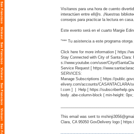
Visítanos para una hora de cuento diverti
interactúen entre ell@s. ¡Nuestras biblio
consejos para practicar la lectura en casa
Este evento será en el cuarto Margie Eding
"*** Tu asistencia a este programa otorga 
Click here for more information [
https://
Stay Connected with City of Santa Clara:
s://www.youtube.com/user/CityofSantaCla
Service Request [
https://www.santaclara
SERVICES:
Manage Subscriptions [
https://public.g
elivery.com/accounts/CASANTACLARA/sub
l.com
] | Help [
https://subscriberhelp.go
body .abe-column-block { min-height: 0px;
___________________________________
This email was sent to mshinji3056@gmail
Clara, CA 95050 GovDelivery logo [
https: