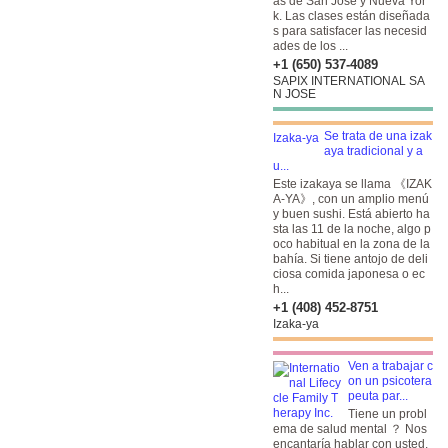
as de San José y Nueva Yor
k. Las clases están diseñada
s para satisfacer las necesid
ades de los ...
+1 (650) 537-4089
SAPIX INTERNATIONAL SA
N JOSE
Se trata de una izak
aya tradicional y a
u...
Este izakaya se llama 《IZAK
A-YA》, con un amplio menú
y buen sushi. Está abierto ha
sta las 11 de la noche, algo p
oco habitual en la zona de la
bahía. Si tiene antojo de deli
ciosa comida japonesa o ec
h...
+1 (408) 452-8751
Izaka-ya
Ven a trabajar c
on un psicotera
peuta par...
Tiene un probl
ema de salud mental ？ Nos
encantaría hablar con usted.