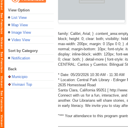
View Option
List View
Map View
Image View
family: Calibri, Arial; } .content_area:empty
block; height: 0; clear: both; visibility: hid
Video View
max-width: 200px; margin: 0 15px 0 0; } .detai
normal; margin-bottom: 10px; font-style: itali
Sort by Category
display: inline-block; width: 120px; font-weig
Notification
0; clear: both; } .detail-more { font-style: i
CENTRAL: Cantos y Cuentos: Bilingual St
Back
* Date: 05/20/2026 10:30 AM - 11:30 AM
Municipio
* Location: Central Park Library - Edinge
Vivinavi Top
2635 Homestead Road
Santa Clara, California 95051 [
http://ww
Connect with us for a fun, interactive, and
another. Our Librarians will share storie
in early literacy. We invite you to stay aft
"*** Your attendance to this program grant
-------------------------------------------------------------