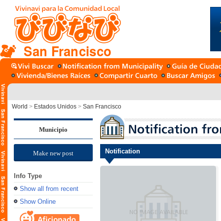
San Francisco
World
>
Estados Unidos
>
San Francisco
Municipio
Notification
Make new post
Info Type
Show all from recent
Show Online