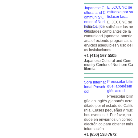
El JCCCNC se
esfuerza por sa
tisfacer las...
El JCCCNC se
esfuerza por satisfacer las ne
cesidades cambiantes de la
comunidad japonesa-americ
ana ofreciendo programas, s
ervicios asequibles y uso de l
as instalaciones.
+1 (415) 567-5505
Japanese Cultural and Com
munity Center of Northern Ca
lifornia
Preescolar bilin
güe japonés/in
glés acred...
Preescolar bilin
güe en inglés y japonés acre
ditado por el estado de Califo
rnia. Clases pequeñas y muc
hos eventos ！ Por favor, no
dude en enviarnos un correo
electrónico para obtener más
información. ...
+1 (650) 593-7672