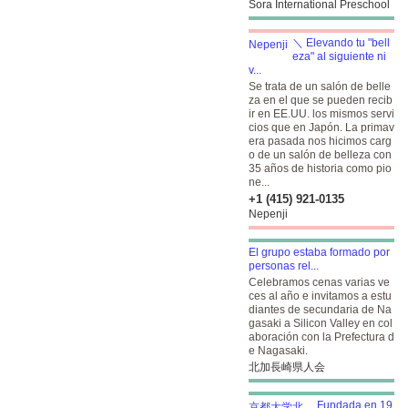
Sora International Preschool
＼ Elevando tu "bell
eza" al siguiente ni
v...
Se trata de un salón de belle
za en el que se pueden recib
ir en EE.UU. los mismos servi
cios que en Japón. La primav
era pasada nos hicimos carg
o de un salón de belleza con
35 años de historia como pio
ne...
+1 (415) 921-0135
Nepenji
El grupo estaba formado por
personas rel...
Celebramos cenas varias ve
ces al año e invitamos a estu
diantes de secundaria de Na
gasaki a Silicon Valley en col
aboración con la Prefectura d
e Nagasaki.
北加長崎県人会
Fundada en 19