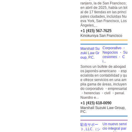
ranjero, la de San Francisco;
en abril de 2025, había un tot
al de 17 tiendas en las princi
pales ciudades, incluidas Nu
eva York, San Francisco, Los
Ángeles,...
+1 (415) 567-7625
Kinokuniya San Francisco
Corporativo ・
Negocios ・ Su
cesiones ・ C
i...
Somos un bufete de abogad
os japonés-americano ・esp
ecialista en contabilidad y qu
e ofrece servicios en una am
plia gama de áreas, incluyen
do corporativo ・empresarial
・herencias ・civil ・penal.
Nuestro e...
+1 (415) 618-0090
Marshall Suzuki Law Group,
P.C.
Un nuevo servi
cio integral par