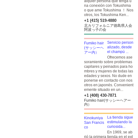
alquier persona que tenga u
na conexión con Tokushima
o que ame Tokushima ！ Nos
otros, los Tokushima Ken...
+1 (415) 519-4880
北カリフォルニア徳島県人会
阿波っ子の会
Servicio person
alizado, desde
el champú ...
Ofrecemos ase
soramiento sobre problemas
capilares y peinados para ho
mbres y mujeres de todas las
edades y sexos. No dude en
ponerse en contacto con nos
otros en japonés. Convenient
emente situado en un...
+1 (408) 430-7871
Fumiko hair(サッシーヘアー
内）
La tienda sigue
estimulando la
curiosida...
En 1969, se ab
rió la primera tienda en el ext