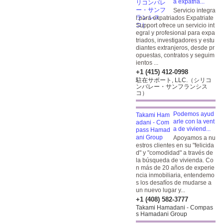
a expatria...
Servicio integra
l para expatriados Expatriate
Support ofrece un servicio int
egral y profesional para expa
triados, investigadores y estu
diantes extranjeros, desde pr
opuestas, contratos y seguim
ientos ...
+1 (415) 412-0998
駐在サポート, LLC.（シリコ
ンバレー・サンフランシス
コ）
Podemos ayud
arle con la vent
a de viviend...
Apoyamos a nu
estros clientes en su "felicida
d" y "comodidad" a través de
la búsqueda de vivienda. Co
n más de 20 años de experie
ncia inmobiliaria, entendemo
s los desafíos de mudarse a
un nuevo lugar y...
+1 (408) 582-3777
Takami Hamadani - Compas
s Hamadani Group