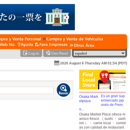
Log-in
User Panel
2026 August 6 Thursday AM 01:54 (PDT)
Es un gran sup
ermercado jap
onés de Frem
o...
Osaka Market Place ofrece m
arisco fresco （ sushi ・ sash
imi ） ・ carne local ・ comid
as con calidad de restaurant