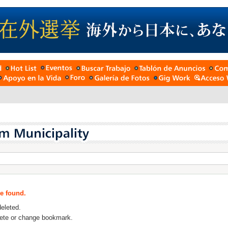
be found.
deleted.
lete or change bookmark.