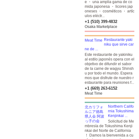
e ・ una amplia gama de co
mida japonesa ・ licores jap
oneses ・ cosméticos ・ artíc
ulos eléctr...
+1 (510) 399-4832
Osaka Marketplace
Restaurante yaki
niku que sirve car
ne de ...
Este restaurante de yakiniku
al estilo japonés opera con el
objetivo de difundir el sabor
de la carne de wagyu Shinsh
u por todo el mundo. Espera
mos que disfrute de nuestro r
estaurante para reuniones f...
+1 (669) 263-6152
Meat Time
Northern Califo
rnia Tokushima
Kenjinkai ...
Solicitud de Me
mbresía de Tokushima Kenji
nkai del Norte de California
！ Damos la bienvenida a cu