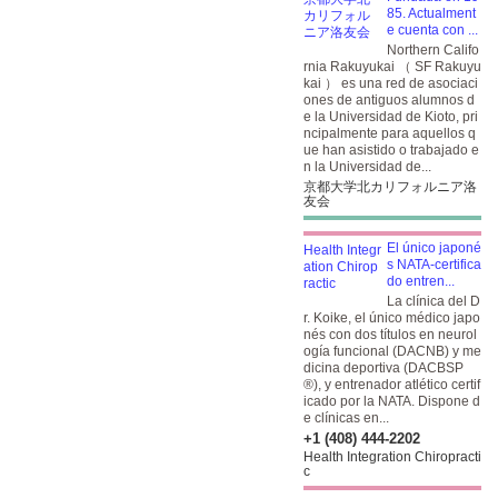
85. Actualment
e cuenta con ...
Northern Califo
rnia Rakuyukai （ SF Rakuyu
kai ） es una red de asociaci
ones de antiguos alumnos d
e la Universidad de Kioto, pri
ncipalmente para aquellos q
ue han asistido o trabajado e
n la Universidad de...
京都大学北カリフォルニア洛
友会
El único japoné
s NATA-certifica
do entren...
La clínica del D
r. Koike, el único médico japo
nés con dos títulos en neurol
ogía funcional (DACNB) y me
dicina deportiva (DACBSP
®), y entrenador atlético certif
icado por la NATA. Dispone d
e clínicas en...
+1 (408) 444-2202
Health Integration Chiropracti
c