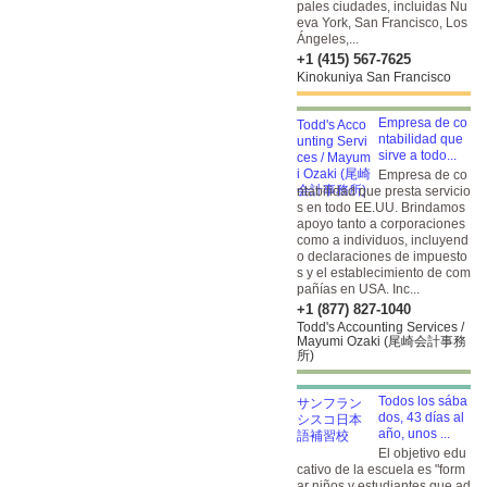
pales ciudades, incluidas Nu
eva York, San Francisco, Los
Ángeles,...
+1 (415) 567-7625
Kinokuniya San Francisco
Empresa de co
ntabilidad que
sirve a todo...
Empresa de co
ntabilidad que presta servicio
s en todo EE.UU. Brindamos
apoyo tanto a corporaciones
como a individuos, incluyend
o declaraciones de impuesto
s y el establecimiento de com
pañías en USA. Inc...
+1 (877) 827-1040
Todd's Accounting Services /
Mayumi Ozaki (尾崎会計事務
所)
Todos los sába
dos, 43 días al
año, unos ...
El objetivo edu
cativo de la escuela es "form
ar niños y estudiantes que ad