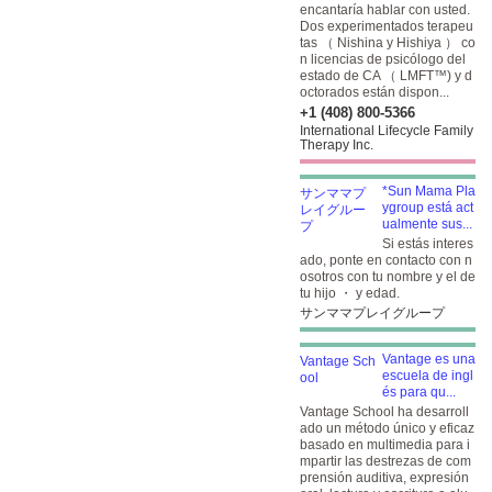
encantaría hablar con usted.
Dos experimentados terapeu
tas （ Nishina y Hishiya ） co
n licencias de psicólogo del
estado de CA （ LMFT™) y d
octorados están dispon...
+1 (408) 800-5366
International Lifecycle Family
Therapy Inc.
*Sun Mama Pla
ygroup está act
ualmente sus...
Si estás interes
ado, ponte en contacto con n
osotros con tu nombre y el de
tu hijo ・ y edad.
サンママプレイグループ
Vantage es una
escuela de ingl
és para qu...
Vantage School ha desarroll
ado un método único y eficaz
basado en multimedia para i
mpartir las destrezas de com
prensión auditiva, expresión