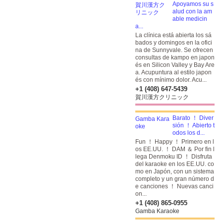
Apoyamos su s
alud con la am
able medicin
a...
La clínica está abierta los sá
bados y domingos en la ofici
na de Sunnyvale. Se ofrecen
consultas de kampo en japon
és en Silicon Valley y Bay Are
a. Acupuntura al estilo japon
és con mínimo dolor. Acu...
+1 (408) 647-5439
賀川漢方クリニック
Barato ！ Diver
sión ！ Abierto t
odos los d...
Fun ！ Happy ！ Primero en l
os EE.UU. ！ DAM ＆ Por fin l
lega Denmoku ID ！
Disfruta
del karaoke en los EE.UU. co
mo en Japón, con un sistema
completo y un gran número d
e canciones ！ Nuevas canci
on...
+1 (408) 865-0955
Gamba Karaoke