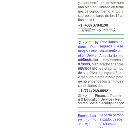
y la perfección de un ser hum
ano bien equilibrado en térmi
nos de conocimiento, virtud y
cuerpo a lo largo de los 12 a
ños de la i...
+1 (408) 378-8190
三育学院サンタクララ校
[Revisiones de
seguros ・ Ase
soramiento p...
Analista de seg
uridad social ・ Soy Sotoko T
sutsumi, planificador financie
ro. ¿Comprende el contenido
de su póliza de seguros? ？
A menudo pierde dinero porq
ue no entiende los términos y
condiciones det...
+1 (714) 269-8892
堤さとこ Financial Plannin
g & Education Service / Regi
stered Social Security Analyst
Servicio person
alizado, desde
el champú ...