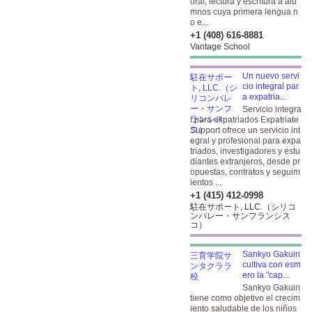
oral, lectura y escritura a alu
mnos cuya primera lengua n
o e...
+1 (408) 616-8881
Vantage School
Un nuevo servi
cio integral par
a expatria...
Servicio integra
l para expatriados Expatriate
Support ofrece un servicio int
egral y profesional para expa
triados, investigadores y estu
diantes extranjeros, desde pr
opuestas, contratos y seguim
ientos ...
+1 (415) 412-0998
駐在サポート, LLC.（シリコ
ンバレー・サンフランシス
コ）
Sankyo Gakuin
cultiva con esm
ero la "cap...
Sankyo Gakuin
tiene como objetivo el crecim
iento saludable de los niños