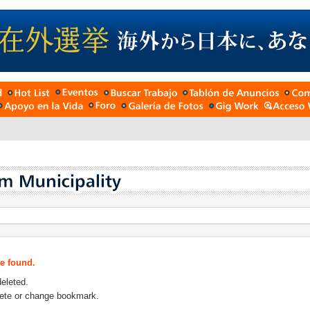
be found.
deleted.
lete or change bookmark.