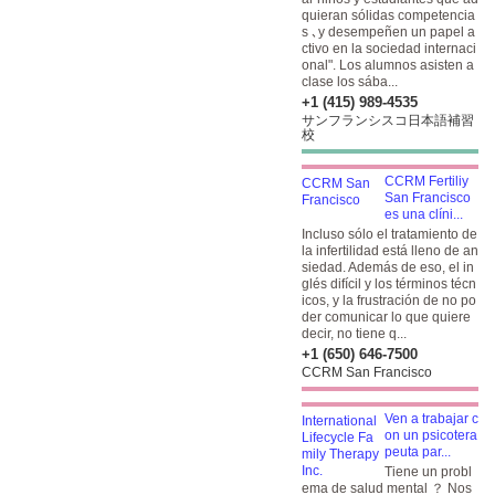
quieran sólidas competencia
s ､y desempeñen un papel a
ctivo en la sociedad internaci
onal". Los alumnos asisten a
clase los sába...
+1 (415) 989-4535
サンフランシスコ日本語補習
校
CCRM Fertiliy
San Francisco
es una clíni...
Incluso sólo el tratamiento de
la infertilidad está lleno de an
siedad. Además de eso, el in
glés difícil y los términos técn
icos, y la frustración de no po
der comunicar lo que quiere
decir, no tiene q...
+1 (650) 646-7500
CCRM San Francisco
Ven a trabajar c
on un psicotera
peuta par...
Tiene un probl
ema de salud mental ？ Nos