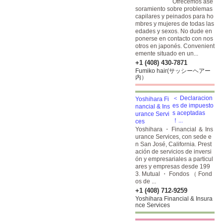
Ofrecemos ase
soramiento sobre problemas
capilares y peinados para ho
mbres y mujeres de todas las
edades y sexos. No dude en
ponerse en contacto con nos
otros en japonés. Convenient
emente situado en un...
+1 (408) 430-7871
Fumiko hair(サッシーヘアー
内）
＜ Declaracion
es de impuesto
s aceptadas
！...
Yoshihara ・ Financial ＆ Ins
urance Services, con sede e
n San José, California. Prest
ación de servicios de inversi
ón y empresariales a particul
ares y empresas desde 199
3. Mutual ・ Fondos （ Fond
os de ...
+1 (408) 712-9259
Yoshihara Financial & Insura
nce Services