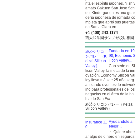
nta el espíritu japonés. Nishiy
amato Gakuen San Jose Sch
ool Kindergarten es una guar
dería japonesa de jornada co
mpleta que abrió sus puertas
en Santa Clara en...
+1 (408) 243-1174
西大和学園サンノゼ校幼稚園
Fundada en 19
90, Economic S
ilicon Valley...
Con sede en Si
licon Valley, la meca de la inn
ovación, Economy Silicon Val
ley lleva más de 25 años org
anizando eventos de network
ing para profesionales de los
negocios en el área de la ba
hía de San Fra...
経済シリコンバレー（Keizai
Silicon Valley）
Ayudándole a
elegir
...
・ Quiere ahorr
ar algo de dinero en seguros