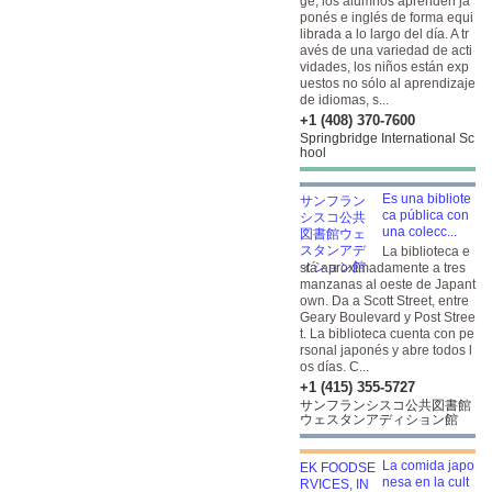
ge, los alumnos aprenden ja
ponés e inglés de forma equi
librada a lo largo del día. A tr
avés de una variedad de acti
vidades, los niños están exp
uestos no sólo al aprendizaje
de idiomas, s...
+1 (408) 370-7600
Springbridge International Sc
hool
Es una bibliote
ca pública con
una colecc...
La biblioteca e
stá aproximadamente a tres
manzanas al oeste de Japant
own. Da a Scott Street, entre
Geary Boulevard y Post Stree
t. La biblioteca cuenta con pe
rsonal japonés y abre todos l
os días. C...
+1 (415) 355-5727
サンフランシスコ公共図書館
ウェスタンアディション館
La comida japo
nesa en la cult