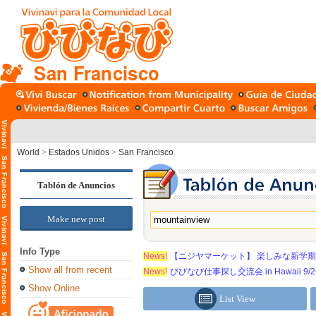
San Francisco
World
>
Estados Unidos
>
San Francisco
Tablón de Anuncios
Make new post
Info Type
News!
【ニジヤマーケット】 楽しみな新学
Show all from recent
News!
びびなび仕事探し交流会 in Hawaii 9/26（
Show Online
List View