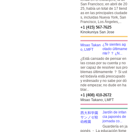
San Francisco; en abril de 20
25, había un total de 17 tiend
as en las principales ciudade
s, incluidas Nueva York, San
Francisco, Los Ángeles,...
+1 (415) 567-7625
Kinokuniya San Jose
¿Te sientes ag
otado últimame
nte? ？ ¿N...
¿Está cansado de pensar en
las cosas por su cuenta y no
ser capaz de resolver sus pro
blemas últimamente ？ Si ust
ed todavía está preocupado
y estresado y no sabe por dó
nde empezar, no dude en ha
blar...
+1 (408) 410-2672
Misao Takano, LMFT
Jardín de infan
cia japonés de
jornada co...
Guardería en ja
ponés ・ La educación fome