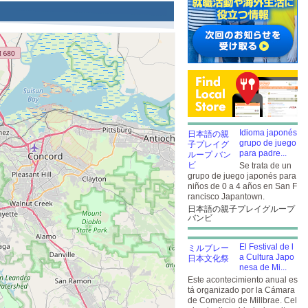
Idioma japonés
grupo de juego
para padre...
Se trata de un
grupo de juego japonés para
niños de 0 a 4 años en San F
rancisco Japantown.
日本語の親子プレイグループ
バンビ
El Festival de l
a Cultura Japo
nesa de Mi...
Este acontecimiento anual es
tá organizado por la Cámara
de Comercio de Millbrae. Cel