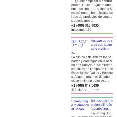
・ Quiere empezar a ahorrar
para el futuro ・ Quiere aum
entar sus ahorros actuales Si
es así, puede beneficiarse de
l uso de productos de seguro
s americanos ...
+1 (408) 318-9035
insurance 110
Apoyamos su s
alud con la am
able medicin
a...
La clínica está abierta los sá
bados y domingos en la ofici
na de Sunnyvale. Se ofrecen
consultas de kampo en japon
és en Silicon Valley y Bay Are
a. Acupuntura al estilo japon
és con mínimo dolor. Acu...
+1 (408) 647-5439
賀川漢方クリニック
Somos una inm
ersión bilingüe
japonés-ing...
En Spring Brid