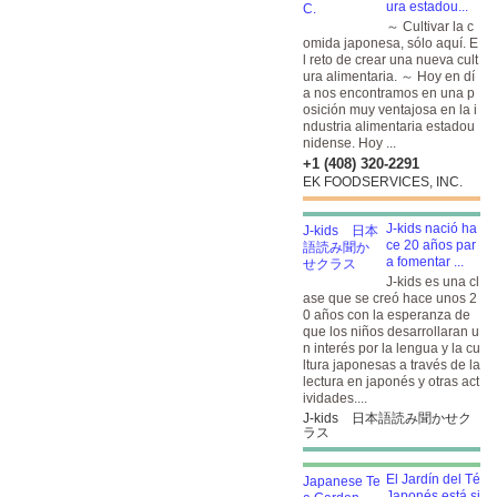
ura estadou...
～ Cultivar la c
omida japonesa, sólo aquí. E
l reto de crear una nueva cult
ura alimentaria. ～ Hoy en dí
a nos encontramos en una p
osición muy ventajosa en la i
ndustria alimentaria estadou
nidense. Hoy ...
+1 (408) 320-2291
EK FOODSERVICES, INC.
J-kids nació ha
ce 20 años par
a fomentar ...
J-kids es una cl
ase que se creó hace unos 2
0 años con la esperanza de
que los niños desarrollaran u
n interés por la lengua y la cu
ltura japonesas a través de la
lectura en japonés y otras act
ividades....
J-kids 日本語読み聞かせク
ラス
El Jardín del Té
Japonés está si