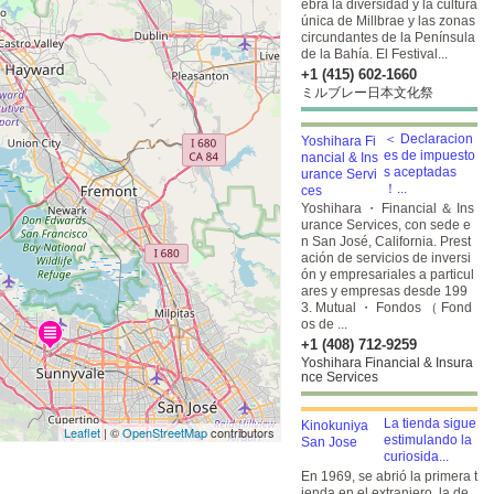
ebra la diversidad y la cultura
única de Millbrae y las zonas
circundantes de la Península
de la Bahía. El Festival...
+1 (415) 602-1660
ミルブレー日本文化祭
＜ Declaracion
es de impuesto
s aceptadas
！...
Yoshihara ・ Financial ＆ Ins
urance Services, con sede e
n San José, California. Prest
ación de servicios de inversi
ón y empresariales a particul
ares y empresas desde 199
3. Mutual ・ Fondos （ Fond
os de ...
+1 (408) 712-9259
Yoshihara Financial & Insura
nce Services
La tienda sigue
Leaflet
| ©
OpenStreetMap
contributors
estimulando la
curiosida...
En 1969, se abrió la primera t
ienda en el extranjero, la de