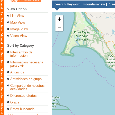
Search Keyword: mountainview | 1 re
View Option
List View
+
Map View
−
Image View
Video View
Sort by Category
Intercambio de
información
Información necesaria
para vivir
Anuncios
Actividades en grupo
Compartiendo nuestras
actividades
Diferentes ofertas
Gratis
Estoy buscando