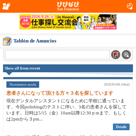
San Francisco
Tablón de Anuncios
Show all from recent
Necesitamos ayuda
2026/05/06 (Wed)
患者さんになって頂ける方々３名を探しています
現在デンタルアシスタントになるために学校に通っていま
す。今回polishingのテストに伴い、3名の患者さんを探して
います。日時は5/15（金）10am以降12:30ｐmまで、もしく
は2pmから３pm...
Details