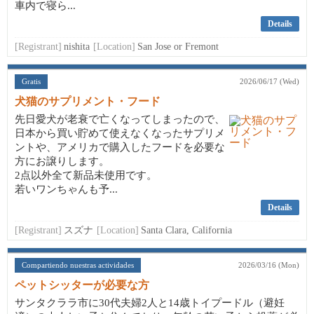
車内で寝ら...
Details
[Registrant]
nishita
[Location]
San Jose or Fremont
Gratis
2026/06/17 (Wed)
犬猫のサプリメント・フード
先日愛犬が老衰で亡くなってしまったので、
日本から買い貯めて使えなくなったサプリメ
ントや、アメリカで購入したフードを必要な
方にお譲りします。
2点以外全て新品未使用です。
若いワンちゃんも予...
Details
[Registrant]
スズナ
[Location]
Santa Clara, California
Compartiendo nuestras actividades
2026/03/16 (Mon)
ペットシッターが必要な方
サンタクララ市に30代夫婦2人と14歳トイプードル（避妊