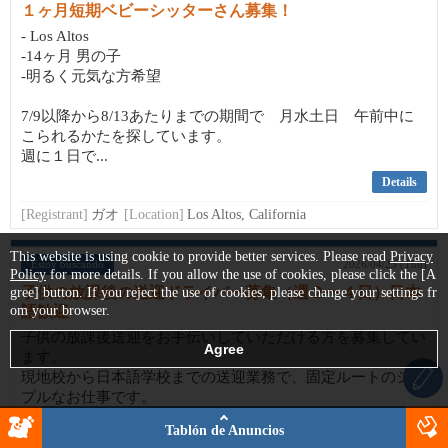
１ヶ月短期ベビーシッターさん募集！
- Los Altos
-14ヶ月 男の子
-明るく元気な方希望
7/9以降から8/13あたりまでの期間で 月水土日 午前中に
こられるかたを探しています。
週に１日で...
Details
[Registrant]
ガオ
[Location]
Los Altos, California
This website is using cookie to provide better services. Please read
Privacy
Estoy buscando
2026/04/23 (Thu)
Policy
for more details. If you allow the use of cookies, please click the [A
子供の放課後の送迎ドライバー募集（週２〜４日）日本
gree] button. If you reject the use of cookies, please change your settings fr
om your browser.
語歓迎
子供の放課後送迎をお手伝いしていただける方を募集してい
ます。
現地校から日本語学校までの送迎業務で、固定ルートのシン
プルなお仕事です。
Tablón de Anuncios
⸻