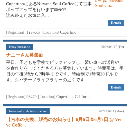
CupertinoにあるNirvana Soul Coffeeにて古本
ポップアップを行います📖☕🎊
読み終えたお気に入...
Details
[Registrant]
Travook
[Location]
Cupertino
Estoy buscando
2026/04/17 (Fri)
ナニーさん募集🎀
平日、子どもを学校でピックアップし、習い事への送迎や、
夕食作りをしてくださる方を募集しています。時間帯は、平
日の午後3時から7時半までです。時給制で1時間20ドルで
す。クパチーノライブラリーの近くです...
Details
[Registrant]
93479
[Location]
Cupertino, California
Intercambio de información
2026/06/01 (Mon)
【古本の交換、販売のお知らせ】6月6日＆6月7日 @ Ver
ve Coffe...