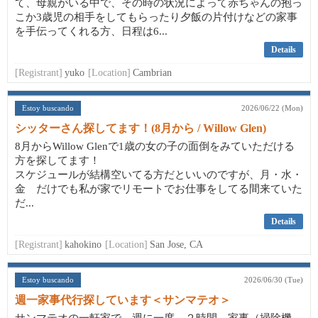
て、母親がいる中で、その時の状況によって赤ちゃんの抱っ
こか3歳児の相手をしてもらったり夕飯の片付けなどの家事
を手伝ってくれる方、日程は6...
Details
[Registrant]
yuko
[Location]
Cambrian
Estoy buscando
2026/06/22 (Mon)
シッターさん探してます！(8月から / Willow Glen)
8月からWillow Glenで1歳の女の子の面倒をみていただける
方を探してます！
スケジュールが結構空いてる方だといいのですが、月・水・
金 だけでも私が家でリモートでお仕事をしてる間来ていた
だ...
Details
[Registrant]
kahokino
[Location]
San Jose, CA
Estoy buscando
2026/06/30 (Tue)
週一家事代行探しています＜サンマテオ＞