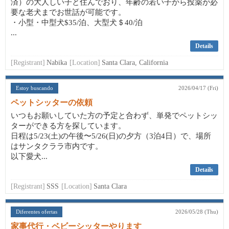
済）の大人しい子と住んでおり、年齢の若い子から投薬が必
要な老犬までお世話が可能です。
・小型・中型犬$35/泊、大型犬＄40/泊
...
Details
[Registrant]
Nabika
[Location]
Santa Clara, California
Estoy buscando
2026/04/17 (Fri)
ペットシッターの依頼
いつもお願いしていた方の予定と合わず、単発でペットシッ
ターができる方を探しています。
日程は5/23(土)の午後〜5/26(日)の夕方（3泊4日）で、場所
はサンタクララ市内です。
以下愛犬...
Details
[Registrant]
SSS
[Location]
Santa Clara
Diferentes ofertas
2026/05/28 (Thu)
家事代行・ベビーシッターやります