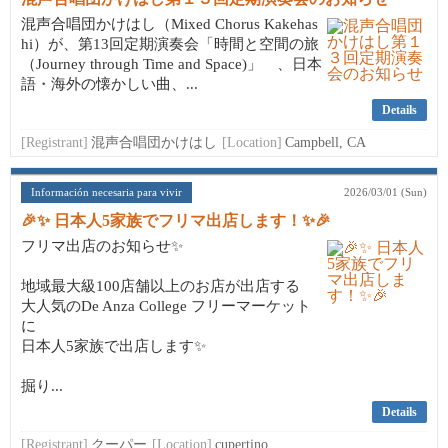
混声合唱団かけはし（Mixed Chorus Kakehas
hi）が、第13回定期演奏会「時間と空間の旅
（Journey through Time and Space)」 、日本
語・海外の懐かしい曲、...
Details
[Registrant]
混声合唱団かけはし
[Location]
Campbell, CA
Información necesaria para vivir
2026/03/01 (Sun)
🎉✨ 日本人5家族でフリマ出店します！✨🎉
フリマ出店のお知らせ✨
地域最大級100店舗以上のお店が出店する
大人気のDe Anza College フリーマーケット
に
日本人5家族で出店します✨
掘り...
Details
[Registrant]
クーパー
[Location]
cupertino