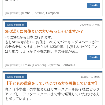
Details
[Registrant]
pumba
[Location]
Campbell
Estoy buscando
2026/04/01 (Wed)
SFO近くにお住まいの方いらっしゃいますか？
4/6にSFOから日本に行きます。
もしSFOのお近くにお住まいの方でパーキングスペースが一
台分余分にありましたら4/6-4/23の間、お貸しいただくこと
は可能でしょうか？不在の間、車の移動が必...
Details
[Registrant]
Hiroko
[Location]
Cupertino, California
Estoy buscando
2026/07/19 (Sun)
【子どもの送迎をしていただける方を募集しています】
息子（小学生）の学校またはサマースクール終了後にピック
アップし、アフタースクールまで車で送迎していただける方
を探しています。