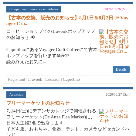
Compartiendo nuestras actividades
2026/07/26 (Sun)
【古本の交換、販売のお知らせ】8月1日＆8月2日 @ Voy
ager Cra...
コーヒーショップでのTravookポップアップ
のお知らせ 📢
CupertinoにあるVoyager Craft Coffeeにて古本
ポップアップを行います📖☕🎊
読み終えたお気に...
Details
[Registrant]
Travook
[Location]
Cupertino
Anuncios
2026/06/27 (Sat)
フリーマーケットのお知らせ
7月4日(土)にデアンザカレッジで開催される
フリーマーケット(De Anza Flea Market)に、
日本人主婦3名で出店します。
子ども服、おもちゃ、食器、テント、カメラなどセカンドハ
ンド...