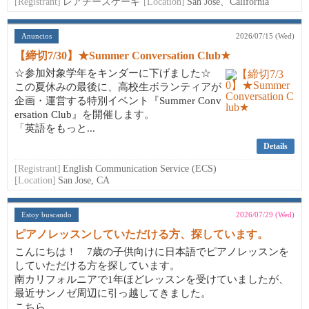
[Registrant]
レアチーズケーキ
[Location]
San José、California
Anuncios
2026/07/15 (Wed)
【締切7/30】★Summer Conversation Club★
☆参加対象学年をキンダーに下げました☆
この夏休みの最後に、高校生ボランティアが
企画・運営する特別イベント『Summer Conv
ersation Club』を開催します。
「英語をもっと...
Details
[Registrant]
English Communication Service (ECS)
[Location]
San Jose, CA
Estoy buscando
2026/07/29 (Wed)
ピアノレッスンしていただける方、探しています。
こんにちは！ 7歳の子供向けに日本語でピアノレッスンを
していただける方を探しています。
南カリフォルニアで1年ほどレッスンを受けていましたが、
最近サンノゼ周辺に引っ越してきました。
こちら...