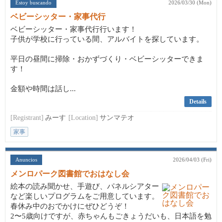
Estoy buscando
2026/03/30 (Mon)
ベビーシッター・家事代行
ベビーシッター・家事代行行います！
子供が学校に行っている間、アルバイトを探しています。
平日の昼間に掃除・おかずづくり・ベビーシッターできま
す！
金額や時間は話し...
Details
[Registrant]
みーす
[Location]
サンマテオ
家事
Anuncios
2026/04/03 (Fri)
メンロパーク図書館でおはなし会
絵本の読み聞かせ、手遊び、パネルシアター
など楽しいプログラムをご用意しています。
春休み中のおでかけにぜひどうぞ！
2〜5歳向けですが、赤ちゃんもごきょうだいも、日本語を勉