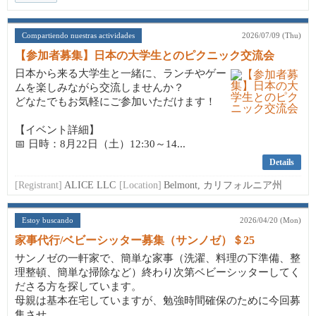
Compartiendo nuestras actividades
2026/07/09 (Thu)
【参加者募集】日本の大学生とのピクニック交流会
日本から来る大学生と一緒に、ランチやゲー
ムを楽しみながら交流しませんか？
どなたでもお気軽にご参加いただけます！
【イベント詳細】
📅 日時：8月22日（土）12:30～14...
Details
[Registrant]
ALICE LLC
[Location]
Belmont, カリフォルニア州
Estoy buscando
2026/04/20 (Mon)
家事代行/ベビーシッター募集（サンノゼ）＄25
サンノゼの一軒家で、簡単な家事（洗濯、料理の下準備、整
理整頓、簡単な掃除など）終わり次第ベビーシッターしてく
ださる方を探しています。
母親は基本在宅していますが、勉強時間確保のために今回募
集させ...