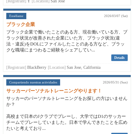
[Registrant]
Y
[Location]
San Jose
Enséñame
2026/03/07 (Sat)
ブラック企業
ブラック企業で働いたことのある方、現在働いている方、ブ
ラック状況が改善された企業にいた方、ブラック状況(違
法・違反)をDOLにファイルしたことのある方など、ブラッ
クな職場にまつわるご経験をシェアしてい...
Details
[Registrant]
BlackBerry
[Location]
San Jose, California
Compartiendo nuestras actividades
2026/05/31 (Sun)
サッカーパーソナルトレーニングやります！
サッカーのパーソナルトレーニングをお探しの方はいません
か？
高校まで日本のJクラブでプレーし、大学ではD1のサッカー
チームでプレーしていました。日本で学んできたことを広め
たいと考えており...