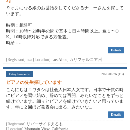
3】
９ヶ月になる娘のお世話をしてくださるナニーさんを探して
います。
時期：相談可
時間：10時〜20時半の間で基本１日４時間以上。週１〜O
K。16時以降対応できる方優遇。
時給：...
Details
[Registrant]
usa
[Location]
Los Altos, カリフォルニア州
Estoy buscando
2026/06/26 (Fri)
ピアノの先生探しています
こんにちは！ワタシは社会人日本人女です。日本で子供の時
にピアノを習い始め、辞めては再開、みたいなことをずっと
続けています。細々とピアノを続けていきたいと思っていま
す。年に２回ほど発表会に出る、みたいな...
Details
[Registrant]
リバーサイドえるも
[Location]
Mountain View, California