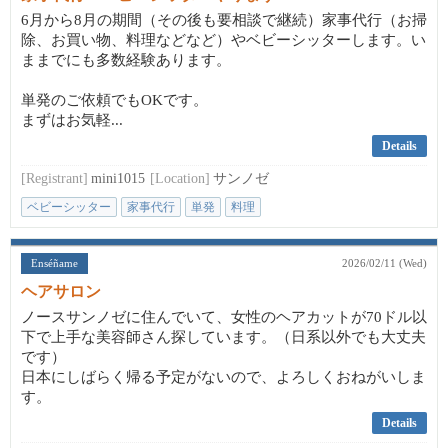
6月から8月の期間（その後も要相談で継続）家事代行（お掃
除、お買い物、料理などなど）やベビーシッターします。い
ままでにも多数経験あります。
単発のご依頼でもOKです。
まずはお気軽...
Details
[Registrant]
mini1015
[Location]
サンノゼ
ベビーシッター
家事代行
単発
料理
Enséñame
2026/02/11 (Wed)
ヘアサロン
ノースサンノゼに住んでいて、女性のヘアカットが70ドル以
下で上手な美容師さん探しています。（日系以外でも大丈夫
です）
日本にしばらく帰る予定がないので、よろしくおねがいしま
す。
Details