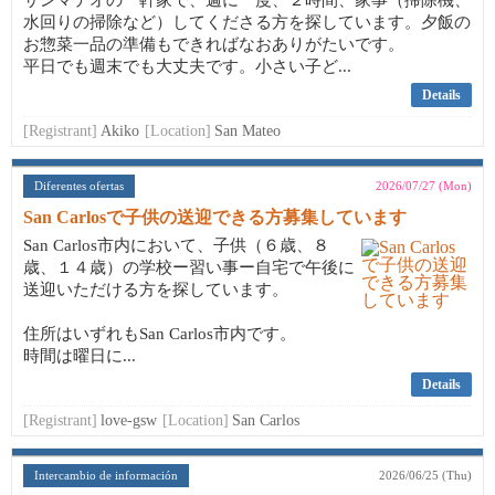
サンマテオの一軒家で、週に一度、２時間、家事（掃除機、
水回りの掃除など）してくださる方を探しています。夕飯の
お惣菜一品の準備もできればなおありがたいです。
平日でも週末でも大丈夫です。小さい子ど...
Details
[Registrant]
Akiko
[Location]
San Mateo
Diferentes ofertas
2026/07/27 (Mon)
San Carlosで子供の送迎できる方募集しています
San Carlos市内において、子供（６歳、８
歳、１４歳）の学校ー習い事ー自宅で午後に
送迎いただける方を探しています。
住所はいずれもSan Carlos市内です。
時間は曜日に...
Details
[Registrant]
love-gsw
[Location]
San Carlos
Intercambio de información
2026/06/25 (Thu)