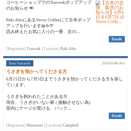
コーヒーショップでのTravookポップアップ
のお知らせ 📢
Palo AltoにあるVerve Coffeeにて古本ポップ
アップを行います📖☕🎊
読み終えたお気に入りの一冊、次の...
Details
[Registrant]
Travook
[Location]
Palo Alto
Estoy buscando
2026/05/08 (Fri)
うさぎを預かってくださる方
6月15日から7月5日までうさぎを預かってくださる方を探し
ています。
うさぎを飼われたことがある方
現在、うさぎがいない家 ( 接触させない為)
室内にケージが置ける、バック...
Details
[Registrant]
Himawari
[Location]
Campbell