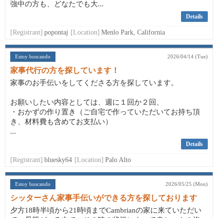
強中の方も、どなたでも大...
Details
[Registrant]
popontaj
[Location]
Menlo Park, California
Estoy buscando
2026/04/14 (Tue)
家事代行の方を探しています！
家事のお手伝いをしてくださる方を探しています。
お願いしたい内容としては、週に１回か２回、
・おかずの作り置き（ご自宅で作っていただいてお持ち頂
き、材料費も含めてお支払い）
...
Details
[Registrant]
bluesky64
[Location]
Palo Alto
Estoy buscando
2026/05/25 (Mon)
シッターさん家事手伝いができる方を探しております
夕方18時半頃から21時頃までCambrianの家に来ていただい