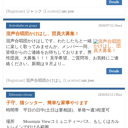
Details
[Registrant]
ジャック
[Location]
san jose
Actividades en grupo
2026/07/12 (Sun)
混声合唱団かけはし、団員大募集！
混声合唱団かけはしです。わたしたちと一緒
に楽しく歌ってみませんか。メンバー一同、
皆様からのご連絡をお待ちしております。男
性団員、大募集！！！ 見学希望、ご質問等、お気軽にご連
絡ください。新期は９月より...
Details
[Registrant]
混声合唱団かけはし
[Location]
san jose
Diferentes ofertas
2026/02/12 (Thu)
子守、猫シッター、簡単な家事やります
時間帯 平日の日中(土日は要相談)、単発〜週3程度可
場所 Mountain Viewコミュニティーバス、もしくはカル
トレインで行ける範囲