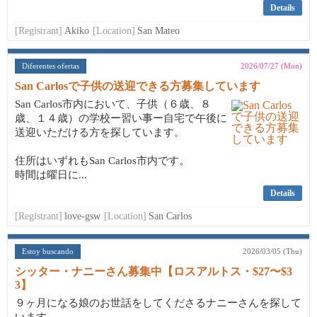
Details
[Registrant]
Akiko
[Location]
San Mateo
Diferentes ofertas
2026/07/27 (Mon)
San Carlosで子供の送迎できる方募集しています
San Carlos市内において、子供（６歳、８
歳、１４歳）の学校ー習い事ー自宅で午後に
送迎いただける方を探しています。
住所はいずれもSan Carlos市内です。
時間は曜日に...
Details
[Registrant]
love-gsw
[Location]
San Carlos
Estoy buscando
2026/03/05 (Thu)
シッター・ナニーさん募集中【ロスアルトス・$27〜$3
3】
９ヶ月になる娘のお世話をしてくださるナニーさんを探して