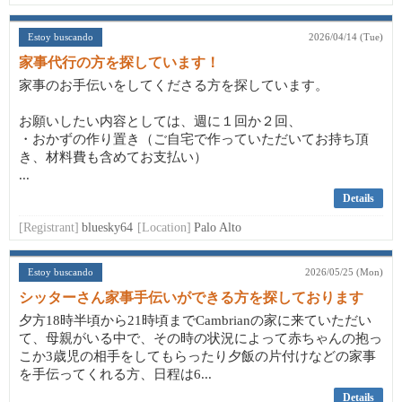
Estoy buscando
2026/04/14 (Tue)
家事代行の方を探しています！
家事のお手伝いをしてくださる方を探しています。
お願いしたい内容としては、週に１回か２回、
・おかずの作り置き（ご自宅で作っていただいてお持ち頂
き、材料費も含めてお支払い）
...
Details
[Registrant]
bluesky64
[Location]
Palo Alto
Estoy buscando
2026/05/25 (Mon)
シッターさん家事手伝いができる方を探しております
夕方18時半頃から21時頃までCambrianの家に来ていただい
て、母親がいる中で、その時の状況によって赤ちゃんの抱っ
こか3歳児の相手をしてもらったり夕飯の片付けなどの家事
を手伝ってくれる方、日程は6...
Details