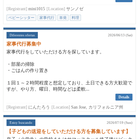
[Registrant]
mini1015
[Location]
サンノゼ
ベビーシッター
家事代行
単発
料理
Diferentes ofertas
2026/06/13 (Sat)
家事代行募集中
家事代行をしていただける方を探しています。
・部屋の掃除
・ごはんの作り置き
１回１～２時間程度と想定しており、土日できる方大歓迎で
すが、やり方、曜日、時間などは柔軟...
Details
[Registrant]
にんたろう
[Location]
San Jose, カリフォルニア州
Estoy buscando
2026/07/19 (Sun)
【子どもの送迎をしていただける方を募集しています】