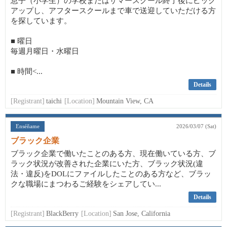
息子（小学生）の学校またはサマースクール終了後にピック
アップし、アフタースクールまで車で送迎していただける方
を探しています。
■ 曜日
毎週月曜日・水曜日
■ 時間<...
Details
[Registrant]
taichi
[Location]
Mountain View, CA
Enséñame
2026/03/07 (Sat)
ブラック企業
ブラック企業で働いたことのある方、現在働いている方、ブ
ラック状況が改善された企業にいた方、ブラック状況(違
法・違反)をDOLにファイルしたことのある方など、ブラッ
クな職場にまつわるご経験をシェアしてい...
Details
[Registrant]
BlackBerry
[Location]
San Jose, California