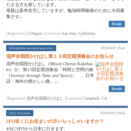
ださる方を探しています。
母親は基本在宅していますが、勉強時間確保のために今回募
集させ...
Details
[Registrant]
123Japon
[Location]
San Jose, California
Información necesaria para vivir
2026/04/07 (Tue)
混声合唱団かけはし第１３回定期演奏会のお知らせ
混声合唱団かけはし（Mixed Chorus Kakehas
hi）が、第13回定期演奏会「時間と空間の旅
（Journey through Time and Space)」 、日本
語・海外の懐かしい曲、...
Details
[Registrant]
混声合唱団かけはし
[Location]
Campbell, CA
Estoy buscando
2026/04/01 (Wed)
SFO近くにお住まいの方いらっしゃいますか？
4/6にSFOから日本に行きます。