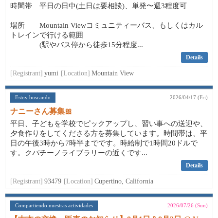
時間帯 平日の日中(土日は要相談)、単発〜週3程度可
場所 Mountain Viewコミュニティーバス、もしくはカル
トレインで行ける範囲
(駅やバス停から徒歩15分程度...
Details
[Registrant]
yumi
[Location]
Mountain View
Estoy buscando
2026/04/17 (Fri)
ナニーさん募集🎀
平日、子どもを学校でピックアップし、習い事への送迎や、
夕食作りをしてくださる方を募集しています。時間帯は、平
日の午後3時から7時半までです。時給制で1時間20ドルで
す。クパチーノライブラリーの近くです...
Details
[Registrant]
93479
[Location]
Cupertino, California
Compartiendo nuestras actividades
2026/07/26 (Sun)