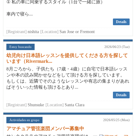
① 私の車に同乗するスタイル（1台で一緒に旅）
車内で寝ら...
Details
[Registrant]
nishita
[Location]
San Jose or Fremont
Estoy buscando
2026/06/23 (Tue)
幼児向け日本語レッスンを提供してくださる方を探して
います（Rivermark...
8月ごろから、子供たち（7歳・4歳）に自宅で日本語レッス
ンや本の読み聞かせなどをして頂ける方を探しています。
もしくは、近隣でそのようなレッスンや有志の集まりがあれ
ばそういった情報も頂けるとあり...
Details
[Registrant]
Shunsuke
[Location]
Santa Clara
Actividades en grupo
2026/05/25 (Mon)
アマチュア管弦楽団メンバー募集中