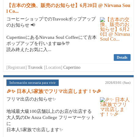
【古本の交換、販売のお知らせ】6月20日 @ Nirvana Sou
l Co...
コーヒーショップでのTravookポップアップ
のお知らせ 📢
CupertinoにあるNirvana Soul Coffeeにて古本
ポップアップを行います📖☕🎊
読み終えたお気に入...
Details
[Registrant]
Travook
[Location]
Cupertino
Información necesaria para vivir
2026/03/01 (Sun)
🎉✨ 日本人5家族でフリマ出店します！✨🎉
フリマ出店のお知らせ✨
地域最大級100店舗以上のお店が出店する
大人気のDe Anza College フリーマーケット
に
日本人5家族で出店します✨