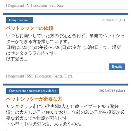
[Registrant]
Y
[Location]
San Jose
Estoy buscando
2026/04/17 (Fri)
ペットシッターの依頼
いつもお願いしていた方の予定と合わず、単発でペットシッ
ターができる方を探しています。
日程は5/23(土)の午後〜5/26(日)の夕方（3泊4日）で、場所
はサンタクララ市内です。
以下愛犬...
Details
[Registrant]
SSS
[Location]
Santa Clara
Compartiendo nuestras actividades
2026/03/16 (Mon)
ペットシッターが必要な方
サンタクララ市に30代夫婦2人と14歳トイプードル（避妊
済）の大人しい子と住んでおり、年齢の若い子から投薬が必
要な老犬までお世話が可能です。
・小型・中型犬$35/泊、大型犬＄40/泊
...