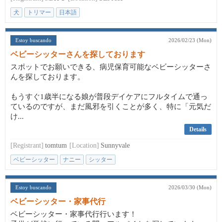
犬
トリマー
日本語
Estoy buscando
2026/02/23 (Mon)
ベビーシッターさんを探しております
スポットでお願いできる、病児保育可能なベビーシッターさ
んを探しております。
もうすぐ1歳半になる娘が普段デイケアにフルタイムで通っ
ているのですが、まだ風邪を引くことが多く、特に「元気だ
け...
Details
[Registrant]
tomtum
[Location]
Sunnyvale
ベビーシッター
ナニー
シッター
Estoy buscando
2026/03/30 (Mon)
ベビーシッター・家事代行
ベビーシッター・家事代行行います！