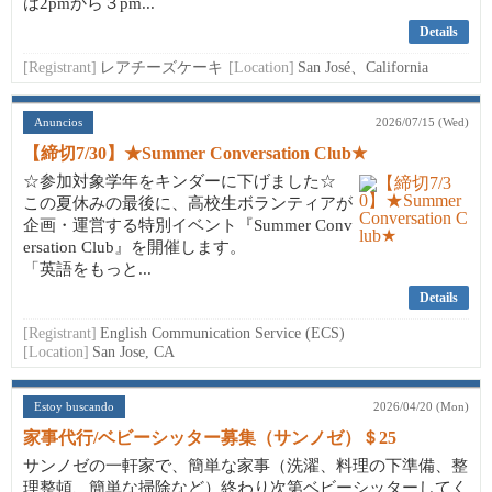
は2pmから３pm...
Details
[Registrant]
レアチーズケーキ
[Location]
San José、California
Anuncios
2026/07/15 (Wed)
【締切7/30】★Summer Conversation Club★
☆参加対象学年をキンダーに下げました☆
この夏休みの最後に、高校生ボランティアが
企画・運営する特別イベント『Summer Conv
ersation Club』を開催します。
「英語をもっと...
Details
[Registrant]
English Communication Service (ECS)
[Location]
San Jose, CA
Estoy buscando
2026/04/20 (Mon)
家事代行/ベビーシッター募集（サンノゼ）＄25
サンノゼの一軒家で、簡単な家事（洗濯、料理の下準備、整
理整頓、簡単な掃除など）終わり次第ベビーシッターしてく