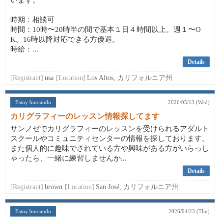
います。
時期：相談可
時間：10時〜20時半の間で基本１日４時間以上。週１〜O
K。16時以降対応できる方優遇。
時給：...
Details
[Registrant]
usa
[Location]
Los Altos, カリフォルニア州
Estoy buscando
2026/05/13 (Wed)
カリグラフィーのレッスン情報探してます
サンノゼでカリグラフィーのレッスンを受けられるアダルト
スクールやコミュニティセンターの情報を探しております。
また個人的に趣味でされている方や興味がある方がいらっし
ゃったら、一緒に練習しませんか...
Details
[Registrant]
brown
[Location]
San José, カリフォルニア州
Estoy buscando
2026/04/23 (Thu)