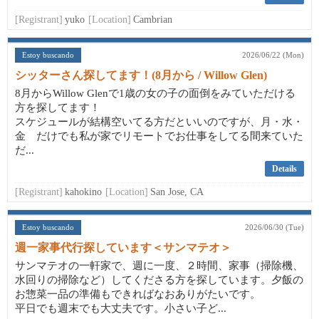
[Registrant]
yuko
[Location]
Cambrian
Estoy buscando
2026/06/22 (Mon)
シッターさん探してます！(8月から / Willow Glen)
8月からWillow Glenで1歳の女の子の面倒をみていただける
方を探してます！
スケジュールが結構空いてる方だといいのですが、月・水・
金 だけでも私が家でリモートでお仕事をしてる間来ていた
だ...
Details
[Registrant]
kahokino
[Location]
San Jose, CA
Estoy buscando
2026/06/30 (Tue)
週一家事代行探しています＜サンマテオ＞
サンマテオの一軒家で、週に一度、２時間、家事（掃除機、
水回りの掃除など）してくださる方を探しています。夕飯の
お惣菜一品の準備もできればなおありがたいです。
平日でも週末でも大丈夫です。小さい子ど...