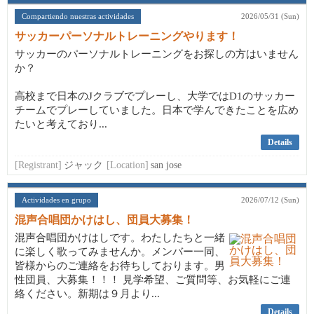
Compartiendo nuestras actividades
2026/05/31 (Sun)
サッカーパーソナルトレーニングやります！
サッカーのパーソナルトレーニングをお探しの方はいません
か？
高校まで日本のJクラブでプレーし、大学ではD1のサッカー
チームでプレーしていました。日本で学んできたことを広め
たいと考えており...
Details
[Registrant]
ジャック
[Location]
san jose
Actividades en grupo
2026/07/12 (Sun)
混声合唱団かけはし、団員大募集！
混声合唱団かけはしです。わたしたちと一緒
に楽しく歌ってみませんか。メンバー一同、
皆様からのご連絡をお待ちしております。男
性団員、大募集！！！ 見学希望、ご質問等、お気軽にご連
絡ください。新期は９月より...
Details