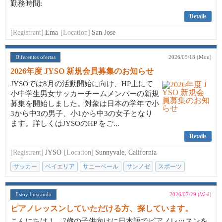
勤務時間:
Details
[Registrant]
Ema
[Location]
San Jose
Diferentes ofertas
2026/05/18 (Mon)
2026年度 JYSO 新規会員募集のお知らせ
JYSOでは8月の活動開始に向け、HP上にて
小中学生男女サッカーチームメンバーの新規
募集を開始しました。対象は日本の学年で小
3から中3の男子、小1から中3の女子となり
ます。詳しくはJYSOのHP をご...
Details
[Registrant]
JYSO
[Location]
Sunnyvale, California
サッカー
ベイエリア
サニーベール
サンノゼ
スポーツ
Estoy buscando
2026/07/29 (Wed)
ピアノレッスンしていただける方、探しています。
こんにちは！ 7歳の子供向けに日本語でピアノレッスンを