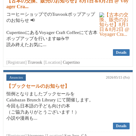
【古本の交換、販売のお知らせ】8月1日＆8月2日 @ Voy
ager Cra...
コーヒーショップでのTravookポップアップ
のお知らせ 📢
CupertinoにあるVoyager Craft Coffeeにて古本
ポップアップを行います📖☕🎊
読み終えたお気に...
Details
[Registrant]
Travook
[Location]
Cupertino
Anuncios
2026/05/15 (Fri)
【ブックセールのお知らせ】
恒例となりましたブックセールを
Calabazas Brunch Library にて開催します。
今回も日本語の子ども向けの本
（ご協力ありがとうございます！）
小説や漫画も...
Details
[Registrant]
kiyopono
[Location]
San Jose, CA