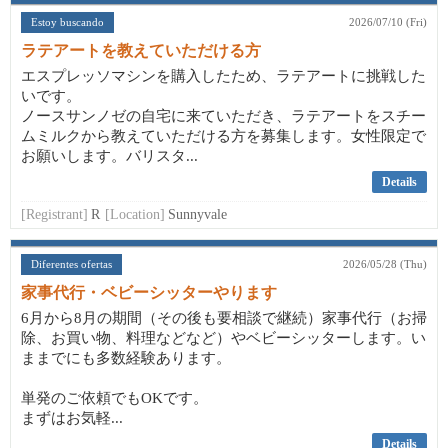
Estoy buscando
2026/07/10 (Fri)
ラテアートを教えていただける方
エスプレッソマシンを購入したため、ラテアートに挑戦した
いです。
ノースサンノゼの自宅に来ていただき、ラテアートをスチー
ムミルクから教えていただける方を募集します。女性限定で
お願いします。バリスタ...
Details
[Registrant]
R
[Location]
Sunnyvale
Diferentes ofertas
2026/05/28 (Thu)
家事代行・ベビーシッターやります
6月から8月の期間（その後も要相談で継続）家事代行（お掃
除、お買い物、料理などなど）やベビーシッターします。い
ままでにも多数経験あります。
単発のご依頼でもOKです。
まずはお気軽...
Details