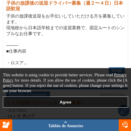
子供の放課後の送迎ドライバー募集（週２〜４日）日本
語歓迎
子供の放課後送迎をお手伝いしていただける方を募集してい
ます。
現地校から日本語学校までの送迎業務で、固定ルートのシン
プルなお仕事です。
⸻
■仕事内容
・ロスア...
Details
This website is using cookie to provide better services. Please read
Privacy
[Registrant]
MW
[Location]
Los Altos, California
Policy
for more details. If you allow the use of cookies, please click the [A
gree] button. If you reject the use of cookies, please change your settings fr
om your browser.
Intercambio de información
2026/06/25 (Thu)
１ヶ月短期ベビーシッターさん募集！
- Los Altos
-14ヶ月 男の子
-明るく元気な方希望
Tablón de Anuncios