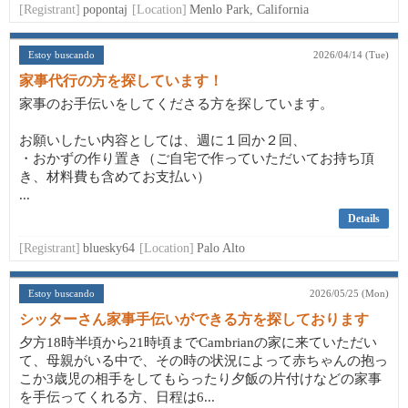
[Registrant]
popontaj
[Location]
Menlo Park, California
Estoy buscando
2026/04/14 (Tue)
家事代行の方を探しています！
家事のお手伝いをしてくださる方を探しています。
お願いしたい内容としては、週に１回か２回、
・おかずの作り置き（ご自宅で作っていただいてお持ち頂
き、材料費も含めてお支払い）
...
Details
[Registrant]
bluesky64
[Location]
Palo Alto
Estoy buscando
2026/05/25 (Mon)
シッターさん家事手伝いができる方を探しております
夕方18時半頃から21時頃までCambrianの家に来ていただい
て、母親がいる中で、その時の状況によって赤ちゃんの抱っ
こか3歳児の相手をしてもらったり夕飯の片付けなどの家事
を手伝ってくれる方、日程は6...