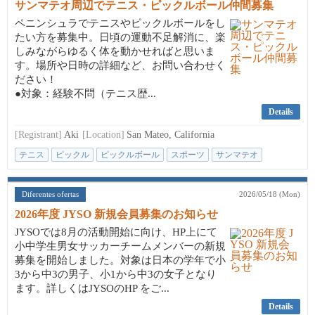
サンマテオ周辺でテニス・ピックルボール仲間募集
ペニンシュラでテニスやピックルボールをし
たい方を募集中。日頃の運動不足解消に、楽
しみながらゆるく体を動かせればと思いま
す。場所や日時の詳細など、お問い合わせく
ださい！
●対象：経験不問（テニス歴...
Details
[Registrant]
Aki
[Location]
San Mateo, California
テニス
ピックル
ピックルボール
スポーツ
サンマテオ
Diferentes ofertas
2026/05/18 (Mon)
2026年度 JYSO 新規会員募集のお知らせ
JYSOでは8月の活動開始に向け、HP上にて
小中学生男女サッカーチームメンバーの新規
募集を開始しました。対象は日本の学年で小
3から中3の男子、小1から中3の女子となり
ます。詳しくはJYSOのHP をご...
Details