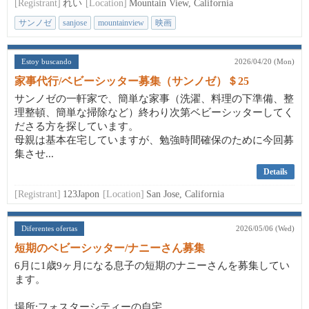
[Registrant]
れい
[Location]
Mountain View, California
サンノゼ
sanjose
mountainview
映画
Estoy buscando
2026/04/20 (Mon)
家事代行/ベビーシッター募集（サンノゼ）＄25
サンノゼの一軒家で、簡単な家事（洗濯、料理の下準備、整
理整頓、簡単な掃除など）終わり次第ベビーシッターしてく
ださる方を探しています。
母親は基本在宅していますが、勉強時間確保のために今回募
集させ...
Details
[Registrant]
123Japon
[Location]
San Jose, California
Diferentes ofertas
2026/05/06 (Wed)
短期のベビーシッター/ナニーさん募集
6月に1歳9ヶ月になる息子の短期のナニーさんを募集してい
ます。
場所:フォスターシティーの自宅