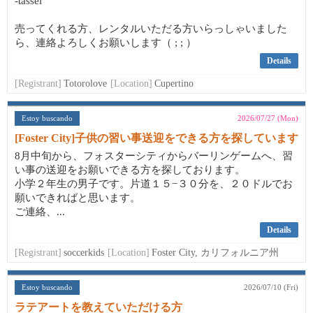
-tassel
売ってくれる方、レンタルいただる方いらっしゃいました
ら、連絡よろしくお願いします（ ; ; ）
Details
[Registrant]
Totorolove
[Location]
Cupertino
Estoy buscando
2026/07/27 (Mon)
[Foster City]子供の習い事送迎をできる方を探しています
8月中旬から、フォスターシティからバーリンゲームへ、習
い事の送迎をお願いできる方を探しております。
小学２年生の男子です。片道１５−３０分を、２０ドルでお
願いできればと思います。
ご連絡、...
Details
[Registrant]
soccerkids
[Location]
Foster City, カリフォルニア州
Estoy buscando
2026/07/10 (Fri)
ラテアートを教えていただける方