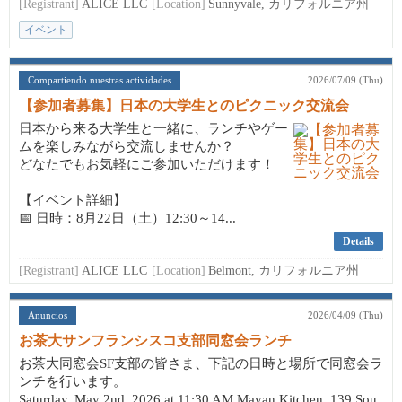
[Registrant]
ALICE LLC
[Location]
Sunnyvale, カリフォルニア州
イベント
Compartiendo nuestras actividades
2026/07/09 (Thu)
【参加者募集】日本の大学生とのピクニック交流会
日本から来る大学生と一緒に、ランチやゲー
ムを楽しみながら交流しませんか？
どなたでもお気軽にご参加いただけます！
【イベント詳細】
📅 日時：8月22日（土）12:30～14...
Details
[Registrant]
ALICE LLC
[Location]
Belmont, カリフォルニア州
Anuncios
2026/04/09 (Thu)
お茶大サンフランシスコ支部同窓会ランチ
お茶大同窓会SF支部の皆さま、下記の日時と場所で同窓会ラ
ンチを行います。
Saturday, May 2nd, 2026 at 11:30 AM Mayan Kitchen, 139 Sou