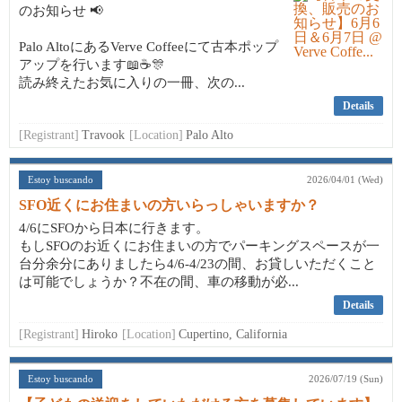
のお知らせ 📢
Palo AltoにあるVerve Coffeeにて古本ポップ
アップを行います📖☕🎊
読み終えたお気に入りの一冊、次の...
Details
[Registrant]
Travook
[Location]
Palo Alto
Estoy buscando
2026/04/01 (Wed)
SFO近くにお住まいの方いらっしゃいますか？
4/6にSFOから日本に行きます。
もしSFOのお近くにお住まいの方でパーキングスペースが一
台分余分にありましたら4/6-4/23の間、お貸しいただくこと
は可能でしょうか？不在の間、車の移動が必...
Details
[Registrant]
Hiroko
[Location]
Cupertino, California
Estoy buscando
2026/07/19 (Sun)