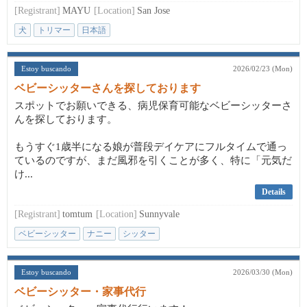
[Registrant]
MAYU
[Location]
San Jose
犬
トリマー
日本語
Estoy buscando
2026/02/23 (Mon)
ベビーシッターさんを探しております
スポットでお願いできる、病児保育可能なベビーシッターさ
んを探しております。
もうすぐ1歳半になる娘が普段デイケアにフルタイムで通っ
ているのですが、まだ風邪を引くことが多く、特に「元気だ
け...
Details
[Registrant]
tomtum
[Location]
Sunnyvale
ベビーシッター
ナニー
シッター
Estoy buscando
2026/03/30 (Mon)
ベビーシッター・家事代行