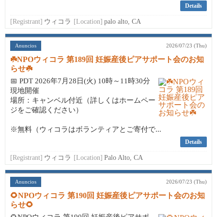
Details
[Registrant]
ウィコラ
[Location]
palo alto, CA
Anuncios
2026/07/23 (Thu)
☘️NPOウィコラ 第189回 妊娠産後ピアサポート会のお知
らせ☘️
📅 PDT 2026年7月28日(火) 10時～11時30分
現地開催
場所：キャンベル付近（詳しくはホームペー
ジをご確認ください）
※無料（ウィコラはボランティアとご寄付で...
Details
[Registrant]
ウィコラ
[Location]
Palo Alto, CA
Anuncios
2026/07/23 (Thu)
🌻NPOウィコラ 第190回 妊娠産後ピアサポート会のお知
らせ🌻