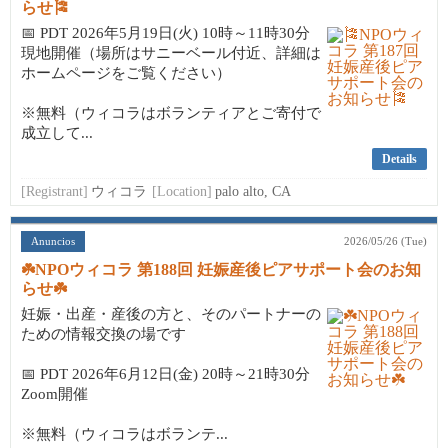
らせ🎏
📅 PDT 2026年5月19日(火) 10時～11時30分
現地開催（場所はサニーベール付近、詳細は
ホームページをご覧ください）
※無料（ウィコラはボランティアとご寄付で
成立して...
Details
[Registrant]
ウィコラ
[Location]
palo alto, CA
Anuncios
2026/05/26 (Tue)
☘️NPOウィコラ 第188回 妊娠産後ピアサポート会のお知
らせ☘️
妊娠・出産・産後の方と、そのパートナーの
ための情報交換の場です
📅 PDT 2026年6月12日(金) 20時～21時30分
Zoom開催
※無料（ウィコラはボランテ...