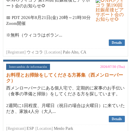
🌻NPOウィコラ 第190回 妊娠産後ピアサポ
ート会のお知らせ🌻
📅 PDT 2026年8月21日(金) 20時～21時30分
Zoom開催
※無料（ウィコラはボラン...
Details
[Registrant]
ウィコラ
[Location]
Palo Alto, CA
Intercambio de información
2026/07/30 (Thu)
お料理とお掃除をしてくださる方募集（西メンローパー
ク）
西メンローパークにある個人宅で、定期的に家事のお手伝い
（食事の準備と掃除）をしてくださる方を探しています。
2週間に1回程度、月曜日（祝日の場合は火曜日）に来ていた
だき、家族4人分（大人...
Details
[Registrant]
ESP
[Location]
Menlo Park