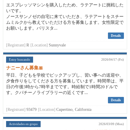
エスプレッソマシンを購入したため、ラテアートに挑戦した
いです。
ノースサンノゼの自宅に来ていただき、ラテアートをスチー
ムミルクから教えていただける方を募集します。女性限定で
お願いします。バリスタ...
Details
[Registrant]
R
[Location]
Sunnyvale
Estoy buscando
2026/04/17 (Fri)
ナニーさん募集🎀
平日、子どもを学校でピックアップし、習い事への送迎や、
夕食作りをしてくださる方を募集しています。時間帯は、平
日の午後3時から7時半までです。時給制で1時間20ドルで
す。クパチーノライブラリーの近くです...
Details
[Registrant]
93479
[Location]
Cupertino, California
Actividades en grupo
2026/03/09 (Mon)