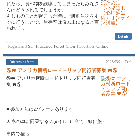
れたら、食べ物を誤嚥してしまったらみなさ
んはどうされるでしょうか。
もしものことが起こった時に心肺蘇生術をす
ぐに行うことで、生存率は倍以上になると言
われて...
Details
[Registrant]
San Francisco Forest Choir
[Location]
Online
Diferentes ofertas
2026/03/24 (Tue)
🌎🚐 アメリカ横断ロードトリップ同行者募集 🚐🌎
🌎🚐 アメリカ横断ロードトリップ同行者募
集 🚐🌎
■ 参加方法は2パターンあります
① 私の車に同乗するスタイル（1台で一緒に旅）
車内で寝ら...