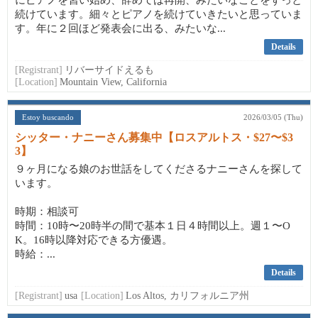
にピアノを習い始め、辞めては再開、みたいなことをずっと
続けています。細々とピアノを続けていきたいと思っていま
す。年に２回ほど発表会に出る、みたいな...
Details
[Registrant]
リバーサイドえるも
[Location]
Mountain View, California
Estoy buscando
2026/03/05 (Thu)
シッター・ナニーさん募集中【ロスアルトス・$27〜$3
3】
９ヶ月になる娘のお世話をしてくださるナニーさんを探して
います。
時期：相談可
時間：10時〜20時半の間で基本１日４時間以上。週１〜O
K。16時以降対応できる方優遇。
時給：...
Details
[Registrant]
usa
[Location]
Los Altos, カリフォルニア州