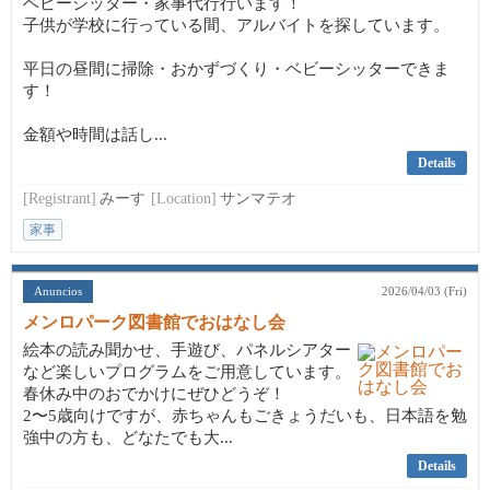
ベビーシッター・家事代行行います！
子供が学校に行っている間、アルバイトを探しています。
平日の昼間に掃除・おかずづくり・ベビーシッターできま
す！
金額や時間は話し...
Details
[Registrant]
みーす
[Location]
サンマテオ
家事
Anuncios
2026/04/03 (Fri)
メンロパーク図書館でおはなし会
絵本の読み聞かせ、手遊び、パネルシアター
など楽しいプログラムをご用意しています。
春休み中のおでかけにぜひどうぞ！
2〜5歳向けですが、赤ちゃんもごきょうだいも、日本語を勉
強中の方も、どなたでも大...
Details