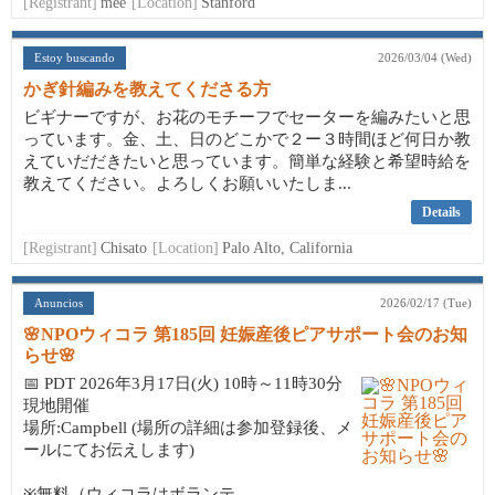
[Registrant]
mee
[Location]
Stanford
Estoy buscando
2026/03/04 (Wed)
かぎ針編みを教えてくださる方
ビギナーですが、お花のモチーフでセーターを編みたいと思
っています。金、土、日のどこかで２ー３時間ほど何日か教
えていだだきたいと思っています。簡単な経験と希望時給を
教えてください。よろしくお願いいたしま...
Details
[Registrant]
Chisato
[Location]
Palo Alto, California
Anuncios
2026/02/17 (Tue)
🌸NPOウィコラ 第185回 妊娠産後ピアサポート会のお知
らせ🌸
📅 PDT 2026年3月17日(火) 10時～11時30分
現地開催
場所:Campbell (場所の詳細は参加登録後、メ
ールにてお伝えします)
※無料（ウィコラはボランテ...