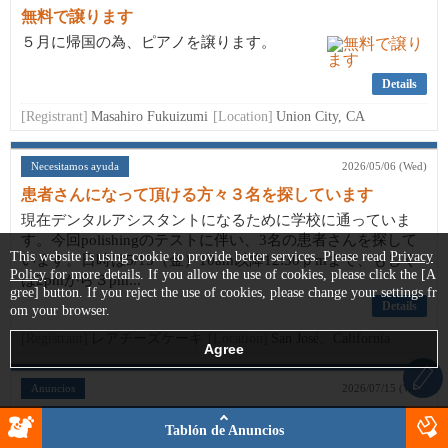
無料で譲ります
５月に帰国の為、ピアノを譲ります。
Details
[Registrant]
Masahiro Fukuizumi
[Location]
Union City, CA
Necesitamos ayuda
2026/05/06 (Wed)
患者さんになって頂ける方々３名を探しています
現在デンタルアシスタントになるために学校に通っていま
す。今回polishingのテストに伴い、3名の患者さんを探して
This website is using cookie to provide better services. Please read
Privacy
います。日時は5/15（金）10am以降12:30ｐmまで、もしく
Policy
for more details. If you allow the use of cookies, please click the [A
は2pmから３pm...
gree] button. If you reject the use of cookies, please change your settings fr
Details
om your browser.
[Registrant]
レアチーズケーキ
[Location]
San José、California
Anuncios
2026/07/15 (Wed)
【締切7/30】★Summer Conversation Club★
Tablón de Anuncios
☆参加対象学年をキンダーに下げました☆