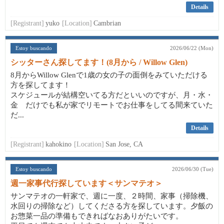
Details
[Registrant]
yuko
[Location]
Cambrian
Estoy buscando
2026/06/22 (Mon)
シッターさん探してます！(8月から / Willow Glen)
8月からWillow Glenで1歳の女の子の面倒をみていただける
方を探してます！
スケジュールが結構空いてる方だといいのですが、月・水・
金 だけでも私が家でリモートでお仕事をしてる間来ていた
だ...
Details
[Registrant]
kahokino
[Location]
San Jose, CA
Estoy buscando
2026/06/30 (Tue)
週一家事代行探しています＜サンマテオ＞
サンマテオの一軒家で、週に一度、２時間、家事（掃除機、
水回りの掃除など）してくださる方を探しています。夕飯の
お惣菜一品の準備もできればなおありがたいです。