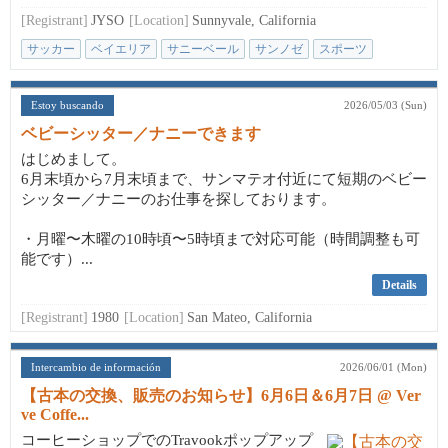
[Registrant]
JYSO
[Location]
Sunnyvale, California
サッカー
ベイエリア
サニーベール
サンノゼ
スポーツ
Estoy buscando
2026/05/03 (Sun)
ベビーシッター／ナニーできます
はじめまして。
6月末頃から7月末頃まで、サンマテオ付近にて短期のベビー
シッター／ナニーのお仕事を探しております。
・月曜〜木曜の10時頃〜5時頃まで対応可能（時間調整も可
能です）...
Details
[Registrant]
1980
[Location]
San Mateo, California
Intercambio de información
2026/06/01 (Mon)
【古本の交換、販売のお知らせ】6月6日＆6月7日 @ Ver
ve Coffe...
コーヒーショップでのTravookポップアップ