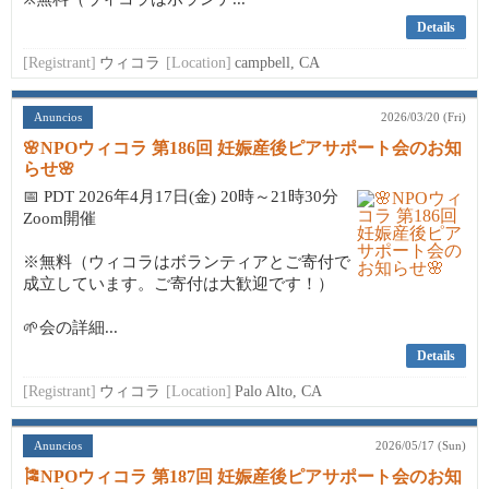
Details
[Registrant]
ウィコラ
[Location]
campbell, CA
Anuncios
2026/03/20 (Fri)
🌸NPOウィコラ 第186回 妊娠産後ピアサポート会のお知
らせ🌸
📅 PDT 2026年4月17日(金) 20時～21時30分
Zoom開催
※無料（ウィコラはボランティアとご寄付で
成立しています。ご寄付は大歓迎です！）
🌱会の詳細...
Details
[Registrant]
ウィコラ
[Location]
Palo Alto, CA
Anuncios
2026/05/17 (Sun)
🎏NPOウィコラ 第187回 妊娠産後ピアサポート会のお知