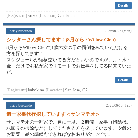
Details
[Registrant]
yuko
[Location]
Cambrian
Estoy buscando
2026/06/22 (Mon)
シッターさん探してます！(8月から / Willow Glen)
8月からWillow Glenで1歳の女の子の面倒をみていただける
方を探してます！
スケジュールが結構空いてる方だといいのですが、月・水・
金 だけでも私が家でリモートでお仕事をしてる間来ていた
だ...
Details
[Registrant]
kahokino
[Location]
San Jose, CA
Estoy buscando
2026/06/30 (Tue)
週一家事代行探しています＜サンマテオ＞
サンマテオの一軒家で、週に一度、２時間、家事（掃除機、
水回りの掃除など）してくださる方を探しています。夕飯の
お惣菜一品の準備もできればなおありがたいです。