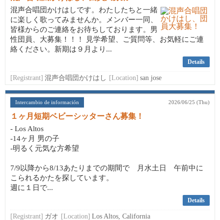
混声合唱団かけはしです。わたしたちと一緒
に楽しく歌ってみませんか。メンバー一同、
皆様からのご連絡をお待ちしております。男
性団員、大募集！！！ 見学希望、ご質問等、お気軽にご連
絡ください。新期は９月より...
Details
[Registrant]
混声合唱団かけはし
[Location]
san jose
Intercambio de información
2026/06/25 (Thu)
１ヶ月短期ベビーシッターさん募集！
- Los Altos
-14ヶ月 男の子
-明るく元気な方希望
7/9以降から8/13あたりまでの期間で 月水土日 午前中に
こられるかたを探しています。
週に１日で...
Details
[Registrant]
ガオ
[Location]
Los Altos, California