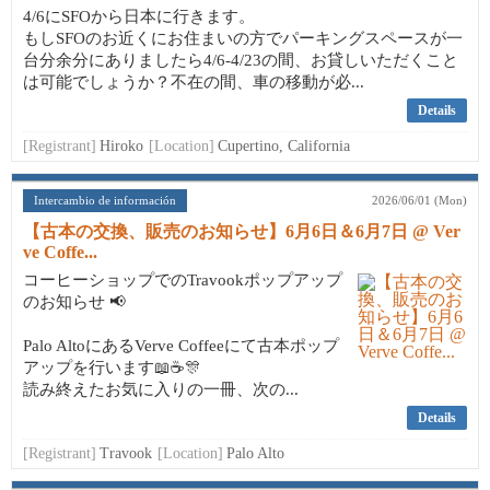
4/6にSFOから日本に行きます。
もしSFOのお近くにお住まいの方でパーキングスペースが一
台分余分にありましたら4/6-4/23の間、お貸しいただくこと
は可能でしょうか？不在の間、車の移動が必...
Details
[Registrant]
Hiroko
[Location]
Cupertino, California
Intercambio de información
2026/06/01 (Mon)
【古本の交換、販売のお知らせ】6月6日＆6月7日 @ Ver
ve Coffe...
コーヒーショップでのTravookポップアップ
のお知らせ 📢
Palo AltoにあるVerve Coffeeにて古本ポップ
アップを行います📖☕🎊
読み終えたお気に入りの一冊、次の...
Details
[Registrant]
Travook
[Location]
Palo Alto