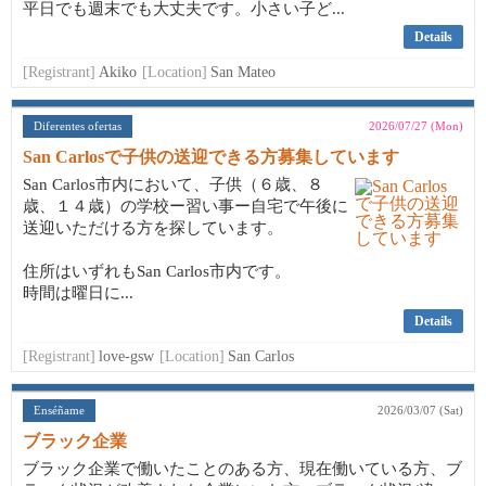
平日でも週末でも大丈夫です。小さい子ど...
Details
[Registrant]
Akiko
[Location]
San Mateo
Diferentes ofertas
2026/07/27 (Mon)
San Carlosで子供の送迎できる方募集しています
San Carlos市内において、子供（６歳、８
歳、１４歳）の学校ー習い事ー自宅で午後に
送迎いただける方を探しています。
住所はいずれもSan Carlos市内です。
時間は曜日に...
Details
[Registrant]
love-gsw
[Location]
San Carlos
Enséñame
2026/03/07 (Sat)
ブラック企業
ブラック企業で働いたことのある方、現在働いている方、ブ