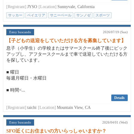
[Registrant]
JYSO
[Location]
Sunnyvale, California
サッカー
ベイエリア
サニーベール
サンノゼ
スポーツ
Estoy buscando
2026/07/19 (Sun)
【子どもの送迎をしていただける方を募集しています】
息子（小学生）の学校またはサマースクール終了後にピック
アップし、アフタースクールまで車で送迎していただける方
を探しています。
■ 曜日
毎週月曜日・水曜日
■ 時間<...
Details
[Registrant]
taichi
[Location]
Mountain View, CA
Estoy buscando
2026/04/01 (Wed)
SFO近くにお住まいの方いらっしゃいますか？