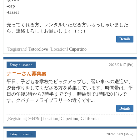
-cap
-tassel
売ってくれる方、レンタルいただる方いらっしゃいました
ら、連絡よろしくお願いします（ ; ; ）
Details
[Registrant]
Totorolove
[Location]
Cupertino
Estoy buscando
2026/04/17 (Fri)
ナニーさん募集🎀
平日、子どもを学校でピックアップし、習い事への送迎や、
夕食作りをしてくださる方を募集しています。時間帯は、平
日の午後3時から7時半までです。時給制で1時間20ドルで
す。クパチーノライブラリーの近くです...
Details
[Registrant]
93479
[Location]
Cupertino, California
Estoy buscando
2026/03/09 (Mon)