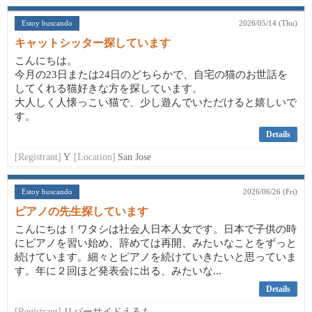
Estoy buscando
2026/05/14 (Thu)
キャットシッター探しています
こんにちは。
今月の23日または24日のどちらかで、自宅の猫のお世話を
してくれる猫好きな方を探しています。
大人しく人懐っこい猫で、少し遊んでいただけると嬉しいで
す。
Details
[Registrant]
Y
[Location]
San Jose
Estoy buscando
2026/06/26 (Fri)
ピアノの先生探しています
こんにちは！ワタシは社会人日本人女です。日本で子供の時
にピアノを習い始め、辞めては再開、みたいなことをずっと
続けています。細々とピアノを続けていきたいと思っていま
す。年に２回ほど発表会に出る、みたいな...
Details
[Registrant]
リバーサイドえるも