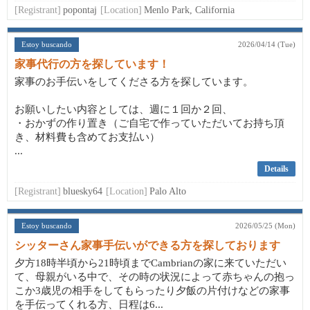
[Registrant]
popontaj
[Location]
Menlo Park, California
Estoy buscando
2026/04/14 (Tue)
家事代行の方を探しています！
家事のお手伝いをしてくださる方を探しています。
お願いしたい内容としては、週に１回か２回、
・おかずの作り置き（ご自宅で作っていただいてお持ち頂
き、材料費も含めてお支払い）
...
Details
[Registrant]
bluesky64
[Location]
Palo Alto
Estoy buscando
2026/05/25 (Mon)
シッターさん家事手伝いができる方を探しております
夕方18時半頃から21時頃までCambrianの家に来ていただい
て、母親がいる中で、その時の状況によって赤ちゃんの抱っ
こか3歳児の相手をしてもらったり夕飯の片付けなどの家事
を手伝ってくれる方、日程は6...