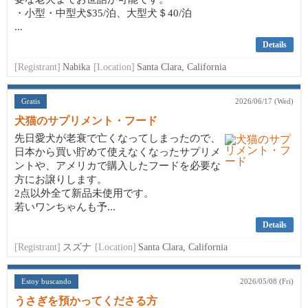
・小型・中型犬$35/泊、大型犬＄40/泊
...
Details
[Registrant]
Nabika
[Location]
Santa Clara, California
Gratis
2026/06/17 (Wed)
犬猫のサプリメント・フード
先日愛犬が老衰で亡くなってしまったので、
日本から買い貯めて使えなくなったサプリメ
ントや、アメリカで購入したフードを必要な
方にお譲りします。
2点以外全て新品未使用です。
若いワンちゃんも予...
Details
[Registrant]
スズナ
[Location]
Santa Clara, California
Estoy buscando
2026/05/08 (Fri)
うさぎを預かってくださる方