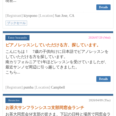
現在...
Details
[Registrant]
kiyopono
[Location]
San Jose, CA
ブックセール
Estoy buscando
2026/07/29 (Wed)
ピアノレッスンしていただける方、探しています。
こんにちは！ 7歳の子供向けに日本語でピアノレッスンを
していただける方を探しています。
南カリフォルニアで1年ほどレッスンを受けていましたが、
最近サンノゼ周辺に引っ越してきました。
こちら...
Details
[Registrant]
pumba
[Location]
Campbell
Anuncios
2026/04/09 (Thu)
お茶大サンフランシスコ支部同窓会ランチ
お茶大同窓会SF支部の皆さま、下記の日時と場所で同窓会ラ