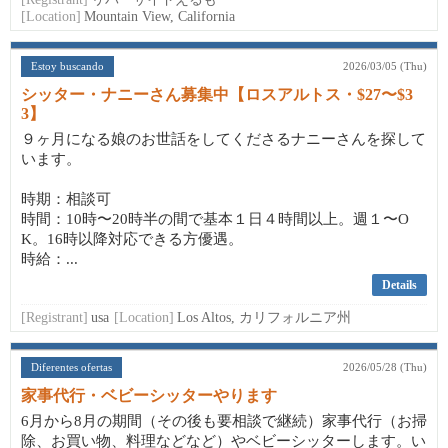
[Location]
Mountain View, California
Estoy buscando
2026/03/05 (Thu)
シッター・ナニーさん募集中【ロスアルトス・$27〜$3
3】
９ヶ月になる娘のお世話をしてくださるナニーさんを探して
います。
時期：相談可
時間：10時〜20時半の間で基本１日４時間以上。週１〜O
K。16時以降対応できる方優遇。
時給：...
Details
[Registrant]
usa
[Location]
Los Altos, カリフォルニア州
Diferentes ofertas
2026/05/28 (Thu)
家事代行・ベビーシッターやります
6月から8月の期間（その後も要相談で継続）家事代行（お掃
除、お買い物、料理などなど）やベビーシッターします。い