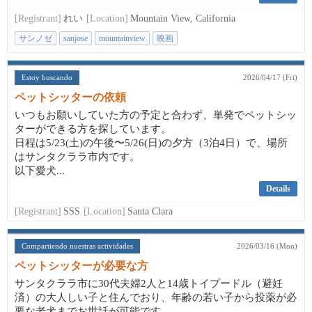
[Registrant]
れい
[Location]
Mountain View, California
サンノゼ
sanjose
mountainview
映画
Estoy buscando
2026/04/17 (Fri)
ペットシッターの依頼
いつもお願いしていた方の予定と合わず、単発でペットシッ
ターができる方を探しています。
日程は5/23(土)の午後〜5/26(日)の夕方（3泊4日）で、場所
はサンタクララ市内です。
以下愛犬...
Details
[Registrant]
SSS
[Location]
Santa Clara
Compartiendo nuestras actividades
2026/03/16 (Mon)
ペットシッターが必要な方
サンタクララ市に30代夫婦2人と14歳トイプードル（避妊
済）の大人しい子と住んでおり、年齢の若い子から投薬が必
要な老犬までお世話が可能です。