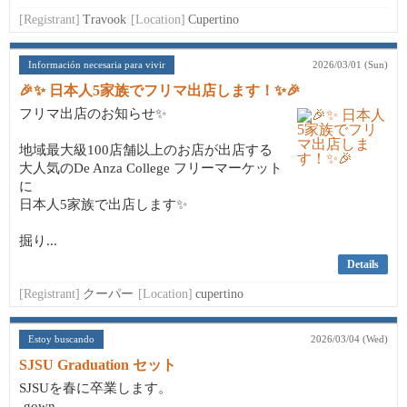
[Registrant]
Travook
[Location]
Cupertino
Información necesaria para vivir
2026/03/01 (Sun)
🎉✨ 日本人5家族でフリマ出店します！✨🎉
フリマ出店のお知らせ✨
地域最大級100店舗以上のお店が出店する
大人気のDe Anza College フリーマーケット
に
日本人5家族で出店します✨
掘り...
Details
[Registrant]
クーパー
[Location]
cupertino
Estoy buscando
2026/03/04 (Wed)
SJSU Graduation セット
SJSUを春に卒業します。
-gown