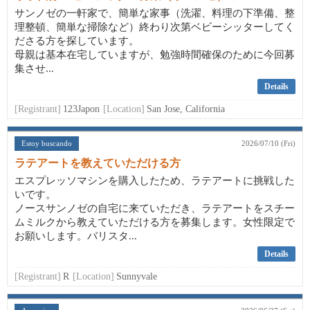
サンノゼの一軒家で、簡単な家事（洗濯、料理の下準備、整
理整頓、簡単な掃除など）終わり次第ベビーシッターしてく
ださる方を探しています。
母親は基本在宅していますが、勉強時間確保のために今回募
集させ...
Details
[Registrant]
123Japon
[Location]
San Jose, California
Estoy buscando
2026/07/10 (Fri)
ラテアートを教えていただける方
エスプレッソマシンを購入したため、ラテアートに挑戦した
いです。
ノースサンノゼの自宅に来ていただき、ラテアートをスチー
ムミルクから教えていただける方を募集します。女性限定で
お願いします。バリスタ...
Details
[Registrant]
R
[Location]
Sunnyvale