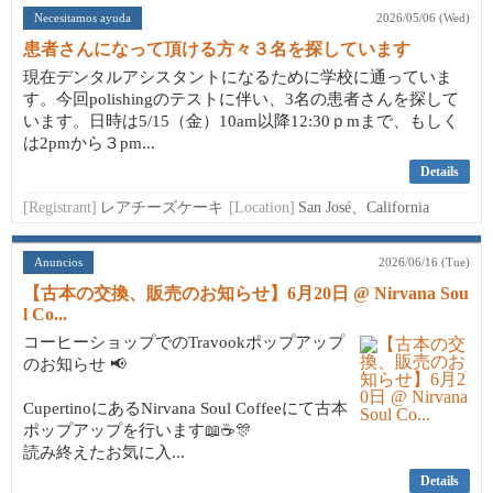
Necesitamos ayuda
2026/05/06 (Wed)
患者さんになって頂ける方々３名を探しています
現在デンタルアシスタントになるために学校に通っていま
す。今回polishingのテストに伴い、3名の患者さんを探して
います。日時は5/15（金）10am以降12:30ｐmまで、もしく
は2pmから３pm...
Details
[Registrant]
レアチーズケーキ
[Location]
San José、California
Anuncios
2026/06/16 (Tue)
【古本の交換、販売のお知らせ】6月20日 @ Nirvana Sou
l Co...
コーヒーショップでのTravookポップアップ
のお知らせ 📢
CupertinoにあるNirvana Soul Coffeeにて古本
ポップアップを行います📖☕🎊
読み終えたお気に入...
Details