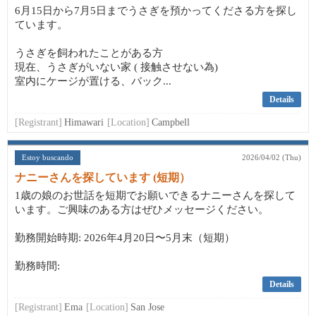
6月15日から7月5日までうさぎを預かってくださる方を探し
ています。
うさぎを飼われたことがある方
現在、うさぎがいない家 ( 接触させない為)
室内にケージが置ける、バック...
Details
[Registrant]
Himawari
[Location]
Campbell
Estoy buscando
2026/04/02 (Thu)
ナニーさんを探しています (短期）
1歳の娘のお世話を短期でお願いできるナニーさんを探して
います。ご興味のある方はぜひメッセージください。
勤務開始時期: 2026年4月20日〜5月末（短期）
勤務時間:
Details
[Registrant]
Ema
[Location]
San Jose