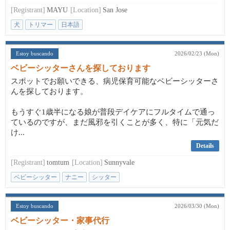
[Registrant]
MAYU
[Location]
San Jose
犬
トリマー
日本語
Estoy buscando
2026/02/23 (Mon)
ベビーシッターさんを探しております
スポットでお願いできる、病児保育可能なベビーシッターさ
んを探しております。
もうすぐ1歳半になる娘が普段デイケアにフルタイムで通っ
ているのですが、まだ風邪を引くことが多く、特に「元気だ
け...
Details
[Registrant]
tomtum
[Location]
Sunnyvale
ベビーシッター
ナニー
シッター
Estoy buscando
2026/03/30 (Mon)
ベビーシッター・家事代行