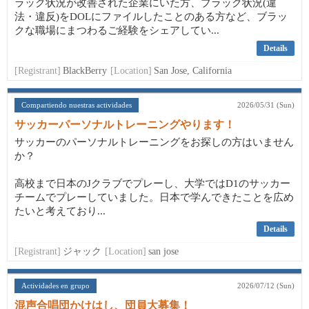
ラック状況が改善された企業にいた方、ブラック状況(違
法・違反)をDOLにファイルしたことのある方など、ブラッ
クな職場にまつわるご経験をシェアしてい...
Details
[Registrant]
BlackBerry
[Location]
San Jose, California
Compartiendo nuestras actividades
2026/05/31 (Sun)
サッカーパーソナルトレーニングやります！
サッカーのパーソナルトレーニングをお探しの方はいません
か？
高校まで日本のJクラブでプレーし、大学ではD1のサッカー
チームでプレーしていました。日本で学んできたことを広め
たいと考えており...
Details
[Registrant]
ジャック
[Location]
san jose
Actividades en grupo
2026/07/12 (Sun)
混声合唱団かけはし、団員大募集！