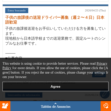
Estoy buscando
2026/04/23 (Thu)
子供の放課後の送迎ドライバー募集（週２〜４日）日本
語歓迎
子供の放課後送迎をお手伝いしていただける方を募集してい
ます。
現地校から日本語学校までの送迎業務で、固定ルートのシン
プルなお仕事です。
⸻
■仕事内容
This website is using cookie to provide better services. Please read
Privacy
Policy
・ロスア...
for more details. If you allow the use of cookies, please click the [A
gree] button. If you reject the use of cookies, please change your settings fr
Details
om your browser.
[Registrant]
MW
[Location]
Los Altos, California
Intercambio de información
2026/06/24 (Wed)
シリコンバレー等での資金調達等
Tablón de Anuncios
こんにちは。