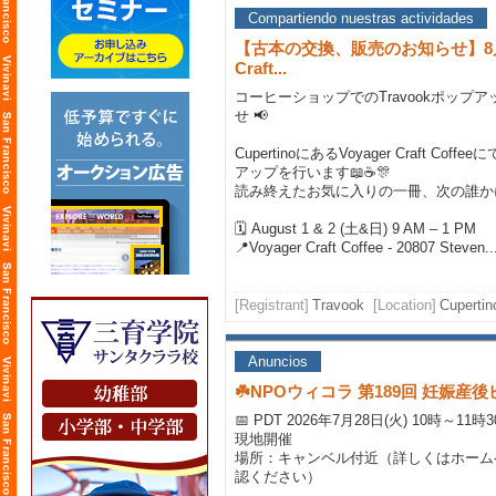
Compartiendo nuestras actividades
【古本の交換、販売のお知らせ】8月1日
Craft...
コーヒーショップでのTravookポップ
せ 📢
CupertinoにあるVoyager Craft Coff
アップを行います📖☕🎊
読み終えたお気に入りの一冊、次の誰か
🗓 August 1 & 2 (土&日) 9 AM – 1 PM
📍Voyager Craft Coffee - 20807 Steven..
[Registrant]
Travook
[Location]
Cupertin
Anuncios
☘️NPOウィコラ 第189回 妊娠
📅 PDT 2026年7月28日(火) 10時～11時
現地開催
場所：キャンベル付近（詳しくはホーム
認ください）