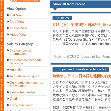
Show all from recent
View Option
List View
Anuncios
Map View
8/16（日）午後1時・日本語礼拝
Image View
キリスト教って何？聖書には何が書いて
Video View
あるの？こんな疑問を抱いている方は、
老教会（1700 Sutter St., SF)
い。ご質問などは、すずき (ohchanhiro
Sort by Category
Intercambio de
información
[Registrant]
CUPC
[Location]
San Franci
Información necesaria
para vivir
Compartiendo nuestras actividades
Anuncios
無料オンライン日本語幼稚園のお
Actividades en grupo
コロナウイルスのパンデミック当時に、
Compartiendo nuestras
actividades
ンライン日本語幼稚園（クリスチャン幼
た以来、日本語幼稚園が近くに無い、日
Diferentes ofertas
費用が負担になる日本人家庭の為に引き
Gratis
稚園のご奉仕をさせて頂き、おかげさま
Estoy buscando
2026－2027年度も完全無料でご奉仕い