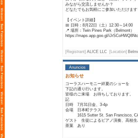
みながら交流しませんか？
どなたでもお気軽にご参加いただけます
【イベント詳細】
📅 日時：8月22日（土）12:30～14:00
📍 場所：Twin Pines Park（Belmont）
https://maps.app.goo.gl/iJrSCoHWQ8Nt
[Registrant]
ALICE LLC
[Location]
Bel
Anuncios
お知らせ
コーラスハーモニー絆夏のショーを
下記の通り行います。
皆様のご来場 お待ちしております。
記
日時 7月31日金、3-4p
会場 日本町テラス
1615 Sutter St. San Francisco, C
ゲスト 生徒によるピアノ演奏、高校生
茶菓 あり