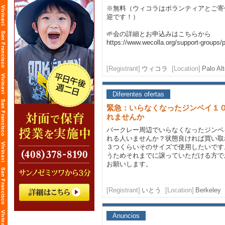
※無料（ウィコラはボランティアとご寄
迎です！）
🌱会の詳細とお申込みはこちらから
https://www.wecolla.org/support-groups/
[Registrant]
ウィコラ
[Location]
Palo Al
Diferentes ofertas
緊急：いらなくなったジンベイ１０
れませんか
バークレー周辺でいらなくなったジンベ
れる人いませんか？状態良ければ買い取
３つくらいそのサイズで使用したいです
うためそれまでに譲っていただける方で
お願いします。
[Registrant]
いとう
[Location]
Berkeley
Anuncios