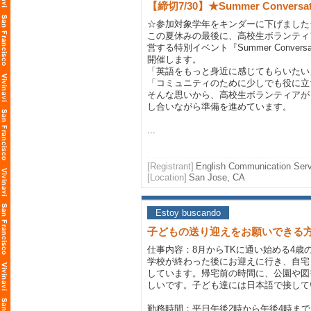
【締切7/30】★Summer Conversat
☆参加対象学年をキンダーに下げました
この夏休みの最後に、高校生ボランティ
営する特別イベント『Summer Conversat
開催します。
「英語をもっと身近に感じてもらいたい
「コミュニティのために少しでも役に立
そんな思いから、高校生ボランティアが
し合いながら準備を進めています。
...
[Registrant]
English Communication Ser
[Location]
San Jose, CA
Estoy buscando
子どもの送り迎えをお願いできる
仕事内容：8月からTKに通い始める4歳
学校が終わった後にお迎えに行き、自宅
しています。帰宅前の時間に、公園や図
しいです。子ども達には日本語で接して
勤務時間：平日午後2時から午後4時まで