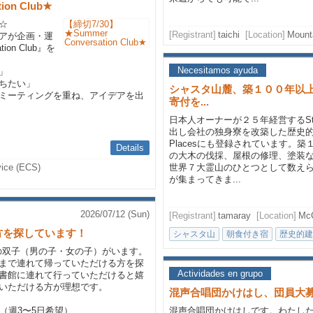
ion Club★
☆
[Registrant]
taichi
[Location]
Mount
アが企画・運
ion Club』を
Necesitamos ayuda
」
ちたい」
シャスタ山麓、築１００年以上のSt
ミーティングを重ね、アイデアを出
寄付を...
日本人オーナーが２５年経営するSton
出し会社の独身寮を改築した歴史的建物で、Nat
Placesにも登録されています。
Details
の大木の伐採、屋根の修理、塗装
vice (ECS)
世界７大霊山のひとつとして数え
が集まってきま...
2026/07/12 (Sun)
[Registrant]
tamaray
[Location]
McC
方を探しています！
シャスタ山
朝食付き宿
歴史的建
の双子（男の子・女の子）がいます。
まで連れて帰っていただける方を探
Actividades en grupo
書館に連れて行っていただけると嬉
いただける方が理想です。
混声合唱団かけはし、団員大
（週3〜5日希望）
混声合唱団かけはしです。わたし