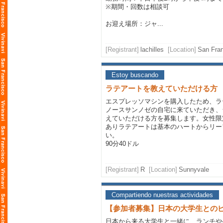
※期間・回数は相談可
お迎え場所：ジャ...
[Registrant]
lachilles
[Location]
San Fra
Estoy buscando
ラテアートを教えていただける方
エスプレッソマシンを購入したため、ラ
ノースサンノゼの自宅に来ていただき、
えていただける方を募集します。女性限
ありラテアートは基本のハートからリー
い。
90分40ドル
[Registrant]
R
[Location]
Sunnyvale
Compartiendo nuestras actividades
【参加者募集】日本の大学生との
日本から来る大学生と一緒に、ランチや