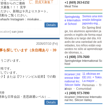
+1 (669) 263-6152
、皆様からのご連絡
Meat Time
大募集！！！ 見学
ください。新期は９月よりスタート。
m 私達の活動をご覧ください。
Somos una inm
kehashi
Instagram：mixkake...
ersión bilingüe
japonés-ing...
Details
En Spring Brid
ge, los alumnos aprenden ja
Location]
san jose
ponés e inglés de forma equi
librada a lo largo del día. A tr
avés de una variedad de acti
2026/07/10 (Fri)
vidades, los niños están exp
uestos no sólo al aprendizaje
仕事を探しています（永住権あり・39
de idiomas, s...
+1 (408) 370-7600
とうございます。
Springbridge International Sc
hool
女性です。
探しています。
11 oficinas en
ーク】または【ワトソンビル近郊】での勤
EE.UU. + Tokio.
La mayor ...
Personas ・ Tr
abajo ・ Comunidad
所持
+1 (408) 973-7890
単な日常会話・意思疎通レベル）...
iiicareer | Interesse Internatio
nal Inc. Silicon Valley
Details