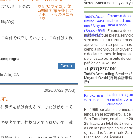
stered Social Security Analyst
産後ピアサポート会の
Empresa de co
ntabilidad que
21時30分
sirve a todo...
Empresa de co
ntabilidad que presta servicio
とご寄付で成立しています。ご寄付は大歓
s en todo EE.UU. Brindamos
apoyo tanto a corporaciones
como a individuos, incluyend
ら
o declaraciones de impuesto
ups/pregna...
s y el establecimiento de com
pañías en USA. Inc...
Details
+1 (877) 827-1040
Todd's Accounting Services /
lo Alto, CA
Mayumi Ozaki (尾崎会計事務
所)
2026/07/22 (Wed)
La tienda sigue
ます。
estimulando la
curiosida...
いに愛犬を預け合える方、または預かって
En 1969, se abrió la primera t
ienda en el extranjero, la de
San Francisco; en abril de 20
オスの柴犬です。性格はとても穏やかで、滅
25, había un total de 17 tiend
as en las principales ciudade
s, incluidas Nueva York, San
Francisco, Los Ángeles,...