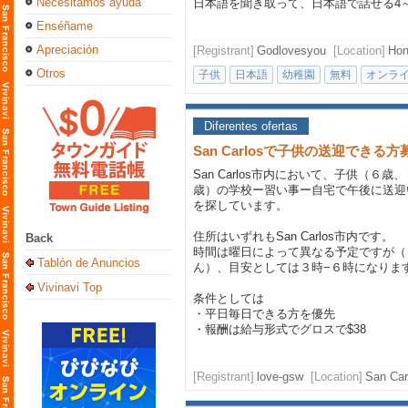
Necesitamos ayuda
日本語を聞き取って、日本語で話せる4～5
Enséñame
Apreciación
[Registrant]
Godlovesyou
[Location]
Hon
Otros
子供
日本語
幼稚園
無料
オンラ
Diferentes ofertas
San Carlosで子供の送迎できる
San Carlos市内において、子供（６歳
歳）の学校ー習い事ー自宅で午後に送迎
を探しています。
住所はいずれもSan Carlos市内です。
Back
時間は曜日によって異なる予定ですが（
Tablón de Anuncios
ん）、目安としては３時−６時になりま
Vivinavi Top
条件としては
・平日毎日できる方を優先
・報酬は給与形式でグロスで$38
[Registrant]
love-gsw
[Location]
San Car