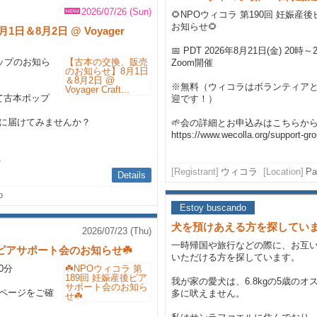
2026/07/26 (Sun)
🌻NPOウィコラ 第190回 妊娠
お知らせ🌻
＆8月2日 @ Voyager
📅 PDT 2026年8月21日(金) 20時～
アップのお知ら
Zoom開催
※無料（ウィコラはボランティア
eeにて古本ポップ
迎です！）
に届けてみませんか？
🌱会の詳細とお申込みはこちらか
https://www.wecolla.org/support-gro
.
[Registrant]
ウィコラ
[Location]
Pa
Details
o
Estoy buscando
犬を預けあえる方を探してい
2026/07/23 (Thu)
一時帰国や旅行などの際に、お互
産後ピアサポート会のお知らせ☘️
いただける方を探しています。
30分
我が家の愛犬は、6.8kgの5歳の
ページをご確
多に吠えません。