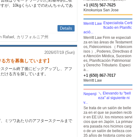
、普段はリモートワークのため基本的に在
+1 (415) 567-7625
すが、10kgくらいまでのわんちゃんであ
Kinokuniya San Jose
Especialista Certi
ficado en Planific
Details
ació...
n Rafael, カリフォルニア州
Merritt Law Firm se especiali
za en las áreas de Testament
os, Fideicomisos （ Fideicom
isos ）, Poderes, Directivas d
2026/07/19 (Sun)
e Atención Médica, Sucesion
ける方を募集しています】
es, Planificación Patrimonial
y Derecho Tributario. Especi
ースクール終了後にピックアップし、アフ
a...
ただける方を探しています。
+1 (650) 867-7017
Merritt Law
＼ Elevando tu "bell
eza" al siguiente ni
v...
Se trata de un salón de belle
za en el que se pueden recib
ir en EE.UU. los mismos servi
ゼ、ミツワあたりのアフタースクールまで
cios que en Japón. La primav
era pasada nos hicimos carg
o de un salón de belleza con
35 años de historia como pio