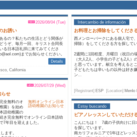
2026/08/04 (Tue)
Intercambio de información
へのお誘い
お料理とお掃除をしてくださ
あるの？私たちの生活とどう関係が
西メンローパークにある個人宅で
どうぞ、毎月一回、キリスト合同長
掃除）をしてくださる方を探して
で持たれている日本語礼拝に来てみてくださ
ko@aol.com)までお知らせください。
2週間に1回程度、月曜日（祝日の
（大人2人、小学生の子ども2人）
Details
と思っています。献立を考えると
子どもたちは辛いもの以外は好き
sco, California
ン...
2026/07/29 (Wed)
[Registrant]
ESP
[Location]
Menlo 
知らせ
完全無料のオ
Estoy buscando
稚園）を始め
本語幼稚園の
ピアノレッスンしていただけ
続き完全無料でオンライン日本語幼
で7年目を迎えました。
こんにちは！ 7歳の子供向けに日
を探しています。
たします。
南カリフォルニアで1年ほどレッス