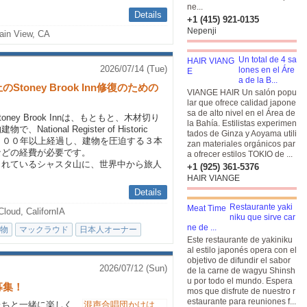
ne...
Details
+1 (415) 921-0135
Nepenji
ain View, CA
Un total de 4 sa
2026/07/14 (Tue)
lones en el Áre
a de la B...
oney Brook Inn修復のための
VIANGE HAIR Un salón popu
lar que ofrece calidad japone
sa de alto nivel en el Área de
ey Brook Innは、もともと、木材切り
la Bahía. Estilistas experimen
ional Register of Historic
tados de Ginza y Aoyama utili
築１００年以上経過し、建物を圧迫する３本
zan materiales orgánicos par
などの経費が必要です。
a ofrecer estilos TOKIO de ...
られているシャスタ山に、世界中から旅人
+1 (925) 361-5376
HAIR VIANGE
Details
Restaurante yaki
loud, CalifornIA
niku que sirve car
ne de ...
物
マックラウド
日本人オーナー
Este restaurante de yakiniku
al estilo japonés opera con el
objetivo de difundir el sabor
2026/07/12 (Sun)
de la carne de wagyu Shinsh
u por todo el mundo. Espera
募集！
mos que disfrute de nuestro r
estaurante para reuniones f...
たちと一緒に楽しく