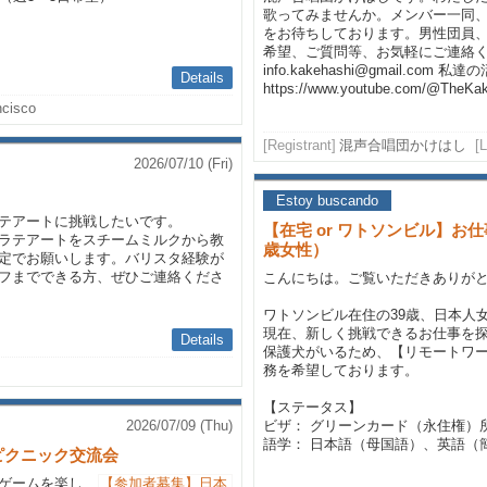
歌ってみませんか。メンバー一同
をお待ちしております。男性団員、
希望、ご質問等、お気軽にご連絡
info.kakehashi@gmail.co
Details
https://www.youtube.com/@TheKa
ncisco
[Registrant]
混声合唱団かけはし
[
2026/07/10 (Fri)
Estoy buscando
テアートに挑戦したいです。
【在宅 or ワトソンビル】お
ラテアートをスチームミルクから教
歳女性）
定でお願いします。バリスタ経験が
フまでできる方、ぜひご連絡くださ
こんにちは。ご覧いただきありが
ワトソンビル在住の39歳、日本人
現在、新しく挑戦できるお仕事を
Details
保護犬がいるため、【リモートワ
務を希望しております。
【ステータス】
2026/07/09 (Thu)
ビザ： グリーンカード（永住権）
語学： 日本語（母国語）、英語（簡
ピクニック交流会
ゲームを楽し