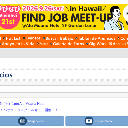
土）1pm Ala Moana Hotel
期！バックトゥスクールセール開催！！
Map View
Image View