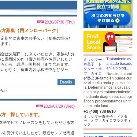
2026/07/30 (Thu)
る方募集（西メンローパーク）
、定期的に家事のお手伝い（食事の準備と
います。
場合は火曜日）に来ていただき、家族4人分
の１週間分の作り置き料理をお願いしたい
Tratamiento av
anzado basado
ころから、調理、後片付けまで含みます。
en la biolog...
嫌いがなく、食事内容は和洋中などジャ
Nuestro tratami
ento CBP también puede cur
Details
ar el cuello recto y la escolios
is. Determinamos la causa d
Park
el dolor y el entumecimiento
mediante diagnóstico radiogr
áfico y proporcionamos un tr
atamiento fund...
2026/07/29 (Wed)
+1 (408) 738-8610
る方、探しています。
ミッシマー寿美子 ドクタ
ー・オブ・カイロプラクティ
本語でピアノレッスンをしていただける方
ック
ンを受けていましたが、最近サンノゼ周辺