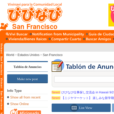
San Francisco
World
>
Estados Unidos
>
San Francisco
Tablón de Anuncios
Make new post
Info Type
News!
びびなび仕事探し交流会 in Hawaii 9/26（
Show all from recent
News!
【ニジヤマーケット】 楽しみな新学
Show Online
List View