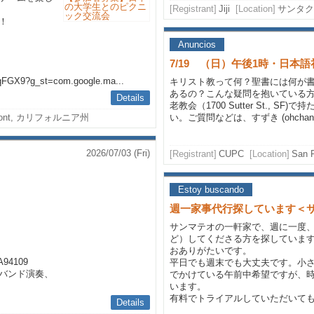
[Registrant]
Jiji
[Location]
サンタク
！
Anuncios
7/19 （日）午後1時・日本
qFGX9?g_st=com.google.ma...
キリスト教って何？聖書には何が
あるの？こんな疑問を抱いている
Details
老教会（1700 Sutter St., 
mont, カリフォルニア州
い。ご質問などは、すずき (ohchanh
2026/07/03 (Fri)
[Registrant]
CUPC
[Location]
San F
Estoy buscando
週一家事代行探しています＜
サンマテオの一軒家で、週に一度
ど）してくださる方を探していま
おありがたいです。
A94109
平日でも週末でも大丈夫です。小
バンド演奏、
でかけている午前中希望ですが、
います。
有料でトライアルしていただいて
Details