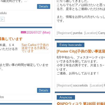
歳児向けです。...
に引っ越してきました。
こちらでもピアノは続けたいと思
Details
る方、是非ともご連絡いただけれ
olulu
また、情報をお持ちの方がいらっ
イン
です。
2026/07/27 (Mon)
[Registrant]
pumba
[Location]
Camp
方募集しています
、８歳、１４
Estoy buscando
いただける方
[Foster City]子供の習
8月中旬から、フォスターシティか
いできる方を探しております。
まだ習い事の時間が確定していませ
小学２年生の男子です。片道１５−
す。
います。
ご連絡、お待ちしております！
[Registrant]
soccerkids
[Location]
Details
los
Anuncios
🌻NPOウィコラ 第190回 