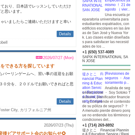
Empecemos ya
mismo ！ 21 de
っており、日本語でレッスンしていただけ
agosto （ vier...
ばと思います。
Una escuela pr
eparatoria universitaria para
しゃいましたらご連絡いただけますと幸い
estudiantes expatriados, con
edificios escolares en las áre
as de San José y Nueva Yor
Details
k. Las clases están diseñada
s para satisfacer las necesid
bell
ades de los ...
+1 (650) 537-4089
SAPIX INTERNATIONAL SA
2026/07/27 (Mon)
N JOSE
い事送迎をできる方を探しています
らバーリンゲームへ、習い事の送迎をお願
[Revisiones de
seguros ・ Ase
soramiento p...
３０分を、２０ドルでお願いできればと思
Analista de seg
uridad social ・ Soy Sotoko T
sutsumi, planificador financie
Details
ro. ¿Comprende el contenido
de su póliza de seguros? ？
Foster City, カリフォルニア州
A menudo pierde dinero porq
ue no entiende los términos y
condiciones det...
2026/07/23 (Thu)
+1 (714) 269-8892
堤さとこ Financial Plannin
妊娠産後ピアサポート会のお知らせ🌻
g & Education Service / Regi