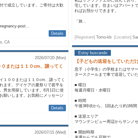
私はサンラファエルに住んでおり
付で成立しています。ご寄付は大歓
宅しています。住まいはアパートで
ればお預かりできます。
「旅...
pregnancy-post...
Details
[Registrant]
Tomo-kb
[Location]
Sa
to, CA
Estoy buscando
2026/07/20 (Mon)
【子どもの送迎をしていただ
０または１１０cm、譲ってく
息子（小学生）の学校またはサマ
タースクールまで車で送迎してい
イ１００または１１０cm、譲ってく
れます。デイケアの夏祭りで甚平を
■ 曜日
。男女用探しています。8月1日に使
毎週月曜日・水曜日
お願いします。お気軽にメッセージ
■ 時間
午後3時頃から、1回あたり約1時間
Details
■ 送迎エリア
マウンテンビュー周辺からサンノ
■ 開始時期
2026/07/15 (Wed)
来週からでも可能で...