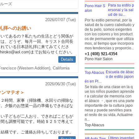
ルーズ
Para su estilo p
ersonal y la sal
ud de su...
2026/07/07 (Tue)
Por tu estilo personal, por la
salud de tu cuero cabelludo y
語礼拝へのお誘い
de tu pelo, somos exigentes
con los colores y los product
書いてあるの？私たちの生活とどう関係が
os de permanente que utiliza
方は、どうぞ、毎月一回、キリスト合同長
mos, al tiempo que incorpora
SF)で持たれている日本語礼拝に来てみてくださ
mos tendencias y proporcio...
iroko@aol.com)までお知らせください。
+1 (408) 921-4354
Pono Hair Salon
Details
rancisco (Western Addition), California
Escuela de ábac
o de estilo japon
és en Pl...
2026/06/30 (Tue)
Se trata de una clase en la q
ue los niños pueden aprende
サンマテオ＞
r a calcular de memoria con
、２時間、家事（掃除機、水回りの掃除な
el ábaco ・, que es una parte
す。夕飯のお惣菜一品の準備もできればな
importante de la cultura japo
nesa y puede servirles para
el resto de su vida. Actualme
さい子どもが二人おり、できればこどもが
n...
時間も調整可能です。時給＄２５で考えて
Top Abacus
も結構です。ご連絡お待ちしております。
Último inventari