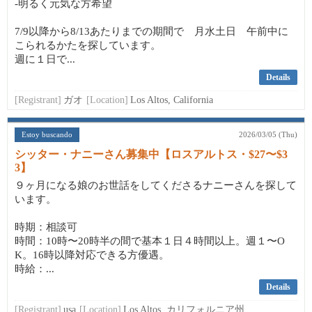
-明るく元気な方希望
7/9以降から8/13あたりまでの期間で 月水土日 午前中に
こられるかたを探しています。
週に１日で...
Details
[Registrant]
ガオ
[Location]
Los Altos, California
Estoy buscando
2026/03/05 (Thu)
シッター・ナニーさん募集中【ロスアルトス・$27〜$3
3】
９ヶ月になる娘のお世話をしてくださるナニーさんを探して
います。
時期：相談可
時間：10時〜20時半の間で基本１日４時間以上。週１〜O
K。16時以降対応できる方優遇。
時給：...
Details
[Registrant]
usa
[Location]
Los Altos, カリフォルニア州