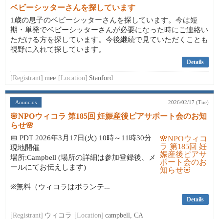
ベビーシッターさんを探しています
1歳の息子のベビーシッターさんを探しています。今は短
期・単発でベビーシッターさんが必要になった時にご連絡い
ただける方を探しています。今後継続で見ていただくことも
視野に入れて探しています。
Details
[Registrant]
mee
[Location]
Stanford
Anuncios
2026/02/17 (Tue)
🌸NPOウィコラ 第185回 妊娠産後ピアサポート会のお知
らせ🌸
📅 PDT 2026年3月17日(火) 10時～11時30分
現地開催
場所:Campbell (場所の詳細は参加登録後、メ
ールにてお伝えします)
※無料（ウィコラはボランテ...
Details
[Registrant]
ウィコラ
[Location]
campbell, CA