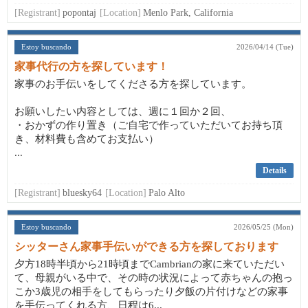
[Registrant]
popontaj
[Location]
Menlo Park, California
Estoy buscando
2026/04/14 (Tue)
家事代行の方を探しています！
家事のお手伝いをしてくださる方を探しています。
お願いしたい内容としては、週に１回か２回、
・おかずの作り置き（ご自宅で作っていただいてお持ち頂
き、材料費も含めてお支払い）
...
Details
[Registrant]
bluesky64
[Location]
Palo Alto
Estoy buscando
2026/05/25 (Mon)
シッターさん家事手伝いができる方を探しております
夕方18時半頃から21時頃までCambrianの家に来ていただい
て、母親がいる中で、その時の状況によって赤ちゃんの抱っ
こか3歳児の相手をしてもらったり夕飯の片付けなどの家事
を手伝ってくれる方、日程は6...