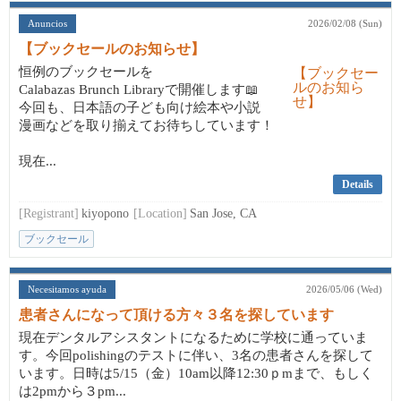
Anuncios
2026/02/08 (Sun)
【ブックセールのお知らせ】
恒例のブックセールを
Calabazas Brunch Libraryで開催します📖
今回も、日本語の子ども向け絵本や小説
漫画などを取り揃えてお待ちしています！
現在...
Details
[Registrant]
kiyopono
[Location]
San Jose, CA
ブックセール
Necesitamos ayuda
2026/05/06 (Wed)
患者さんになって頂ける方々３名を探しています
現在デンタルアシスタントになるために学校に通っていま
す。今回polishingのテストに伴い、3名の患者さんを探して
います。日時は5/15（金）10am以降12:30ｐmまで、もしく
は2pmから３pm...