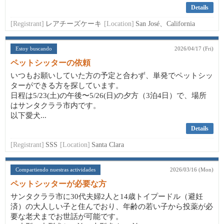
Details
[Registrant]
レアチーズケーキ
[Location]
San José、California
Estoy buscando
2026/04/17 (Fri)
ペットシッターの依頼
いつもお願いしていた方の予定と合わず、単発でペットシッ
ターができる方を探しています。
日程は5/23(土)の午後〜5/26(日)の夕方（3泊4日）で、場所
はサンタクララ市内です。
以下愛犬...
Details
[Registrant]
SSS
[Location]
Santa Clara
Compartiendo nuestras actividades
2026/03/16 (Mon)
ペットシッターが必要な方
サンタクララ市に30代夫婦2人と14歳トイプードル（避妊
済）の大人しい子と住んでおり、年齢の若い子から投薬が必
要な老犬までお世話が可能です。