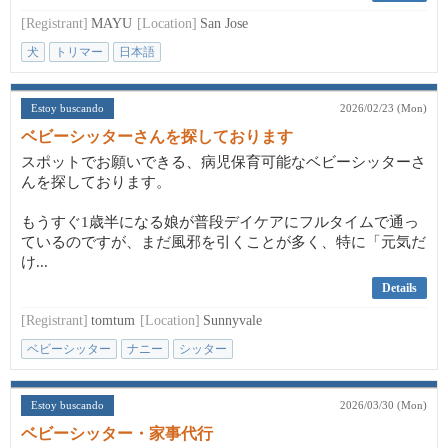
[Registrant]
MAYU
[Location]
San Jose
犬
トリマー
日本語
Estoy buscando
2026/02/23 (Mon)
ベビーシッターさんを探しております
スポットでお願いできる、病児保育可能なベビーシッターさ
んを探しております。
もうすぐ1歳半になる娘が普段デイケアにフルタイムで通っ
ているのですが、まだ風邪を引くことが多く、特に「元気だ
け...
Details
[Registrant]
tomtum
[Location]
Sunnyvale
ベビーシッター
ナニー
シッター
Estoy buscando
2026/03/30 (Mon)
ベビーシッター・家事代行