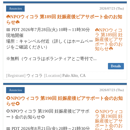
Anuncios
2026/07/23 (Thu)
☘️NPOウィコラ 第189回 妊娠産後ピアサポート会のお知
らせ☘️
📅 PDT 2026年7月28日(火) 10時～11時30分
現地開催
場所：キャンベル付近（詳しくはホームペー
ジをご確認ください）
※無料（ウィコラはボランティアとご寄付で...
Details
[Registrant]
ウィコラ
[Location]
Palo Alto, CA
Anuncios
2026/07/23 (Thu)
🌻NPOウィコラ 第190回 妊娠産後ピアサポート会のお知
らせ🌻
🌻NPOウィコラ 第190回 妊娠産後ピアサポ
ート会のお知らせ🌻
📅 PDT 2026年8月21日(金) 20時～21時30分