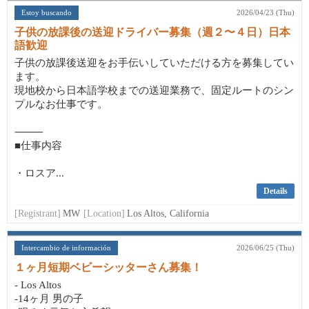
Estoy buscando
2026/04/23 (Thu)
子供の放課後の送迎ドライバー募集（週２〜４日）日本
語歓迎
子供の放課後送迎をお手伝いしていただける方を募集してい
ます。
現地校から日本語学校までの送迎業務で、固定ルートのシン
プルなお仕事です。
⸻
■仕事内容
・ロスア...
Details
[Registrant]
MW
[Location]
Los Altos, California
Intercambio de información
2026/06/25 (Thu)
１ヶ月短期ベビーシッターさん募集！
- Los Altos
-14ヶ月 男の子