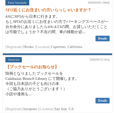
Estoy buscando
2026/04/01 (Wed)
SFO近くにお住まいの方いらっしゃいますか？
4/6にSFOから日本に行きます。
もしSFOのお近くにお住まいの方でパーキングスペースが一
台分余分にありましたら4/6-4/23の間、お貸しいただくこと
は可能でしょうか？不在の間、車の移動が必...
Details
[Registrant]
Hiroko
[Location]
Cupertino, California
Anuncios
2026/05/15 (Fri)
【ブックセールのお知らせ】
恒例となりましたブックセールを
Calabazas Brunch Library にて開催します。
今回も日本語の子ども向けの本
（ご協力ありがとうございます！）
小説や漫画も...
Details
[Registrant]
kiyopono
[Location]
San Jose, CA