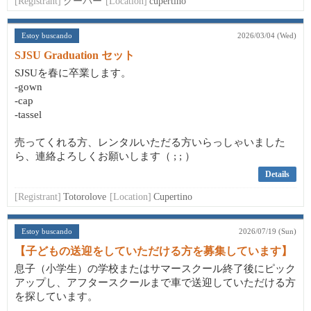
[Registrant]
クーパー
[Location]
cupertino
Estoy buscando
2026/03/04 (Wed)
SJSU Graduation セット
SJSUを春に卒業します。
-gown
-cap
-tassel
売ってくれる方、レンタルいただる方いらっしゃいました
ら、連絡よろしくお願いします（ ; ; ）
Details
[Registrant]
Totorolove
[Location]
Cupertino
Estoy buscando
2026/07/19 (Sun)
【子どもの送迎をしていただける方を募集しています】
息子（小学生）の学校またはサマースクール終了後にピック
アップし、アフタースクールまで車で送迎していただける方
を探しています。