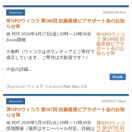
Anuncios
2026/03/20 (Fri)
🌸NPOウィコラ 第186回 妊娠産後ピアサポート会のお知
らせ🌸
📅 PDT 2026年4月17日(金) 20時～21時30分
Zoom開催
※無料（ウィコラはボランティアとご寄付で
成立しています。ご寄付は大歓迎です！）
🌱会の詳細...
Details
[Registrant]
ウィコラ
[Location]
Palo Alto, CA
Anuncios
2026/05/17 (Sun)
🎏NPOウィコラ 第187回 妊娠産後ピアサポート会のお知
らせ🎏
📅 PDT 2026年5月19日(火) 10時～11時30分
現地開催（場所はサニーベール付近、詳細は