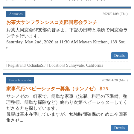
Anuncios
2026/04/09 (Thu)
お茶大サンフランシスコ支部同窓会ランチ
お茶大同窓会SF支部の皆さま、下記の日時と場所で同窓会ラ
ンチを行います。
Saturday, May 2nd, 2026 at 11:30 AM Mayan Kitchen, 139 Sou
t...
Details
[Registrant]
OchadaiSF
[Location]
Sunnyvale, California
Estoy buscando
2026/04/20 (Mon)
家事代行/ベビーシッター募集（サンノゼ）＄25
サンノゼの一軒家で、簡単な家事（洗濯、料理の下準備、整
理整頓、簡単な掃除など）終わり次第ベビーシッターしてく
ださる方を探しています。
母親は基本在宅していますが、勉強時間確保のために今回募
集させ...
Details