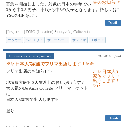
募集を開始しました。対象は日本の学年で小
3から中3の男子、小1から中3の女子となります。詳しくはJ
YSOのHP をご...
Details
[Registrant]
JYSO
[Location]
Sunnyvale, California
サッカー
ベイエリア
サニーベール
サンノゼ
スポーツ
Información necesaria para vivir
2026/03/01 (Sun)
🎉✨ 日本人5家族でフリマ出店します！✨🎉
フリマ出店のお知らせ✨
地域最大級100店舗以上のお店が出店する
大人気のDe Anza College フリーマーケット
に
日本人5家族で出店します✨
掘り...
Details