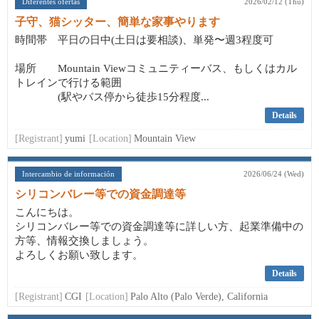
Diferentes ofertas
2026/02/12 (Thu)
子守、猫シッター、簡単な家事やります
時間帯 平日の日中(土日は要相談)、単発〜週3程度可
場所 Mountain Viewコミュニティーバス、もしくはカル
トレインで行ける範囲
(駅やバス停から徒歩15分程度...
Details
[Registrant]
yumi
[Location]
Mountain View
Intercambio de información
2026/06/24 (Wed)
シリコンバレー等での資金調達等
こんにちは。
シリコンバレー等での資金調達等に詳しい方、起業準備中の
方等、情報交換しましょう。
よろしくお願い致します。
Details
[Registrant]
CGI
[Location]
Palo Alto (Palo Verde), California