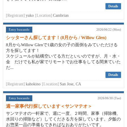
Details
[Registrant]
yuko
[Location]
Cambrian
Estoy buscando
2026/06/22 (Mon)
シッターさん探してます！(8月から / Willow Glen)
8月からWillow Glenで1歳の女の子の面倒をみていただける
方を探してます！
スケジュールが結構空いてる方だといいのですが、月・水・
金 だけでも私が家でリモートでお仕事をしてる間来ていた
だ...
Details
[Registrant]
kahokino
[Location]
San Jose, CA
Estoy buscando
2026/06/30 (Tue)
週一家事代行探しています＜サンマテオ＞
サンマテオの一軒家で、週に一度、２時間、家事（掃除機、
水回りの掃除など）してくださる方を探しています。夕飯の
お惣菜一品の準備もできればなおありがたいです。