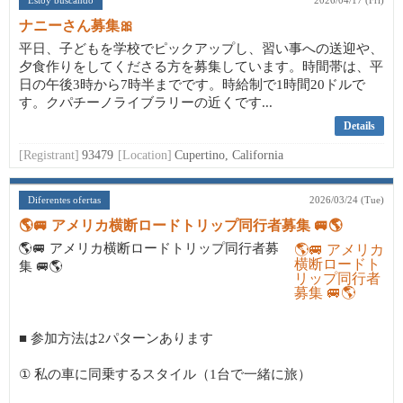
Estoy buscando
2026/04/17 (Fri)
ナニーさん募集🎀
平日、子どもを学校でピックアップし、習い事への送迎や、
夕食作りをしてくださる方を募集しています。時間帯は、平
日の午後3時から7時半までです。時給制で1時間20ドルで
す。クパチーノライブラリーの近くです...
Details
[Registrant]
93479
[Location]
Cupertino, California
Diferentes ofertas
2026/03/24 (Tue)
🌎🚐 アメリカ横断ロードトリップ同行者募集 🚐🌎
🌎🚐 アメリカ横断ロードトリップ同行者募
集 🚐🌎
■ 参加方法は2パターンあります
① 私の車に同乗するスタイル（1台で一緒に旅）