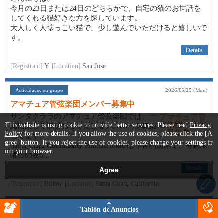
今月の23日または24日のどちらかで、自宅の猫のお世話を
してくれる猫好きな方を探しています。
大人しく人懐っこい猫で、少し遊んでいただけると嬉しいで
す。
Details
[Registrant]
Y
[Location]
San Jose
Actividades en grupo
2026/05/25 (Mon)
アマチュア管弦楽団メンバー募集中
サンタクララのアマチュア管弦楽団では、一
This website is using cookie to provide better services. Please read
Privacy
緒に楽しく演奏してくださるメンバーを募集
Policy
for more details. If you allow the use of cookies, please click the [A
してます。
gree] button. If you reject the use of cookies, please change your settings fr
Santa Clara Community Philharmonic は非営利団体で、毎週木
om your browser.
曜日の夜6...
Details
[Registrant]
Pillow
[Location]
Santa Clara, California
Estoy buscando
2026/06/23 (Tue)
Tablón de Anuncios