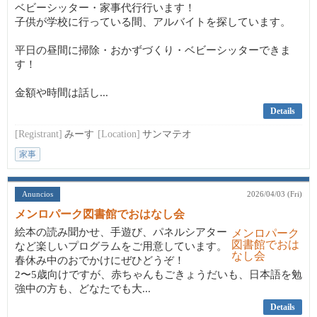
ベビーシッター・家事代行行います！
子供が学校に行っている間、アルバイトを探しています。
平日の昼間に掃除・おかずづくり・ベビーシッターできま
す！
金額や時間は話し...
Details
[Registrant]
みーす
[Location]
サンマテオ
家事
Anuncios
2026/04/03 (Fri)
メンロパーク図書館でおはなし会
絵本の読み聞かせ、手遊び、パネルシアター
など楽しいプログラムをご用意しています。
春休み中のおでかけにぜひどうぞ！
2〜5歳向けですが、赤ちゃんもごきょうだいも、日本語を勉
強中の方も、どなたでも大...
Details