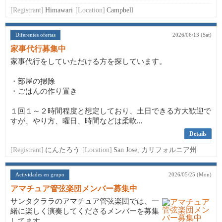
[Registrant]
Himawari
[Location]
Campbell
Diferentes ofertas
2026/06/13 (Sat)
家事代行募集中
家事代行をしていただける方を探しています。
・部屋の掃除
・ごはんの作り置き
１回１～２時間程度と想定しており、土日できる方大歓迎で
すが、やり方、曜日、時間などは柔軟...
Details
[Registrant]
にんたろう
[Location]
San Jose, カリフォルニア州
Actividades en grupo
2026/05/25 (Mon)
アマチュア管弦楽団メンバー募集中
サンタクララのアマチュア管弦楽団では、一
緒に楽しく演奏してくださるメンバーを募集
してます。