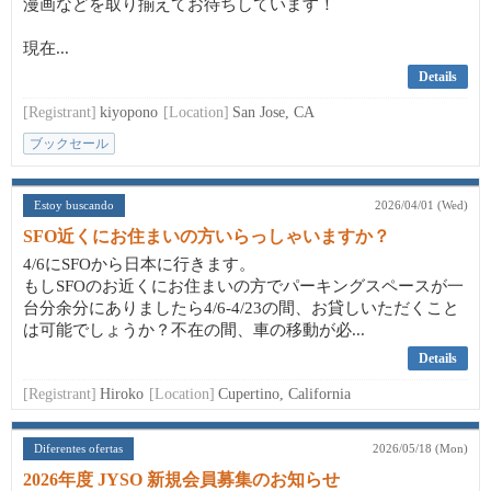
漫画などを取り揃えてお待ちしています！
現在...
Details
[Registrant]
kiyopono
[Location]
San Jose, CA
ブックセール
Estoy buscando
2026/04/01 (Wed)
SFO近くにお住まいの方いらっしゃいますか？
4/6にSFOから日本に行きます。
もしSFOのお近くにお住まいの方でパーキングスペースが一
台分余分にありましたら4/6-4/23の間、お貸しいただくこと
は可能でしょうか？不在の間、車の移動が必...
Details
[Registrant]
Hiroko
[Location]
Cupertino, California
Diferentes ofertas
2026/05/18 (Mon)
2026年度 JYSO 新規会員募集のお知らせ