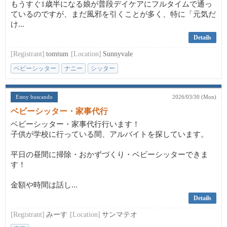
もうすぐ1歳半になる娘が普段デイケアにフルタイムで通っ
ているのですが、まだ風邪を引くことが多く、特に「元気だ
け...
Details
[Registrant]
tomtum
[Location]
Sunnyvale
ベビーシッター
ナニー
シッター
Estoy buscando
2026/03/30 (Mon)
ベビーシッター・家事代行
ベビーシッター・家事代行行います！
子供が学校に行っている間、アルバイトを探しています。
平日の昼間に掃除・おかずづくり・ベビーシッターできま
す！
金額や時間は話し...
Details
[Registrant]
みーす
[Location]
サンマテオ