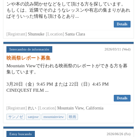
ンや本の読み聞かせなどをして頂ける方を探しています。
もしくは、近隣でそのようなレッスンや有志の集まりがあれ
ばそういった情報も頂けるとあり...
Details
[Registrant]
Shunsuke
[Location]
Santa Clara
Intercambio de información
2026/03/11 (Wed)
映画祭レポート募集
Mountain Viewで行われる映画祭のレポートができる方を募
集しています。
3月20日（金）9:45 PM または 22日（日）4:45 PM
CINEQUEST FILM ...
Details
[Registrant]
れい
[Location]
Mountain View, California
サンノゼ
sanjose
mountainview
映画
Estoy buscando
2026/06/26 (Fri)