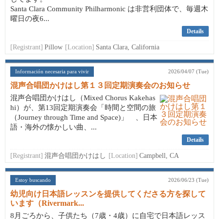
Santa Clara Community Philharmonic は非営利団体で、毎週木
曜日の夜6...
Details
[Registrant]
Pillow
[Location]
Santa Clara, California
Información necesaria para vivir
2026/04/07 (Tue)
混声合唱団かけはし第１３回定期演奏会のお知らせ
混声合唱団かけはし（Mixed Chorus Kakehas
hi）が、第13回定期演奏会「時間と空間の旅
（Journey through Time and Space)」 、日本
語・海外の懐かしい曲、...
Details
[Registrant]
混声合唱団かけはし
[Location]
Campbell, CA
Estoy buscando
2026/06/23 (Tue)
幼児向け日本語レッスンを提供してくださる方を探して
います（Rivermark...
8月ごろから、子供たち（7歳・4歳）に自宅で日本語レッス