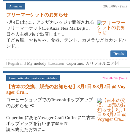
Anuncios
2026/06/27 (Sat)
フリーマーケットのお知らせ
7月4日(土)にデアンザカレッジで開催される
フリーマーケット(De Anza Flea Market)に、
日本人主婦3名で出店します。
子ども服、おもちゃ、食器、テント、カメラなどセカンドハ
ンド...
Details
[Registrant]
My melody
[Location]
Cupertino, カリフォルニア州
Compartiendo nuestras actividades
2026/07/26 (Sun)
【古本の交換、販売のお知らせ】8月1日＆8月2日 @ Voy
ager Cra...
コーヒーショップでのTravookポップアップ
のお知らせ 📢
CupertinoにあるVoyager Craft Coffeeにて古本
ポップアップを行います📖☕🎊
読み終えたお気に...