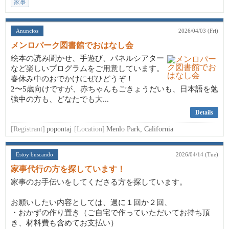
家事
Anuncios
2026/04/03 (Fri)
メンロパーク図書館でおはなし会
絵本の読み聞かせ、手遊び、パネルシアター
など楽しいプログラムをご用意しています。
春休み中のおでかけにぜひどうぞ！
2〜5歳向けですが、赤ちゃんもごきょうだいも、日本語を勉
強中の方も、どなたでも大...
Details
[Registrant]
popontaj
[Location]
Menlo Park, California
Estoy buscando
2026/04/14 (Tue)
家事代行の方を探しています！
家事のお手伝いをしてくださる方を探しています。
お願いしたい内容としては、週に１回か２回、
・おかずの作り置き（ご自宅で作っていただいてお持ち頂
き、材料費も含めてお支払い）