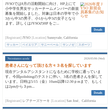
JYSOでは8月の活動開始に向け、HP上にて
小中学生男女サッカーチームメンバーの新規
募集を開始しました。対象は日本の学年で小
3から中3の男子、小1から中3の女子となり
ます。詳しくはJYSOのHP をご...
Details
[Registrant]
JYSO
[Location]
Sunnyvale, California
サッカー
ベイエリア
サニーベール
サンノゼ
スポーツ
Necesitamos ayuda
2026/05/06 (Wed)
患者さんになって頂ける方々３名を探しています
現在デンタルアシスタントになるために学校に通っていま
す。今回polishingのテストに伴い、3名の患者さんを探して
います。日時は5/15（金）10am以降12:30ｐmまで、もしく
は2pmから３pm...
Details
[Registrant]
レアチーズケーキ
[Location]
San José、California