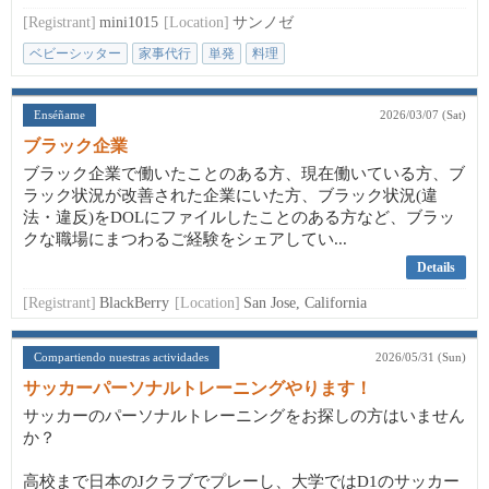
[Registrant]
mini1015
[Location]
サンノゼ
ベビーシッター
家事代行
単発
料理
Enséñame
2026/03/07 (Sat)
ブラック企業
ブラック企業で働いたことのある方、現在働いている方、ブ
ラック状況が改善された企業にいた方、ブラック状況(違
法・違反)をDOLにファイルしたことのある方など、ブラッ
クな職場にまつわるご経験をシェアしてい...
Details
[Registrant]
BlackBerry
[Location]
San Jose, California
Compartiendo nuestras actividades
2026/05/31 (Sun)
サッカーパーソナルトレーニングやります！
サッカーのパーソナルトレーニングをお探しの方はいません
か？
高校まで日本のJクラブでプレーし、大学ではD1のサッカー