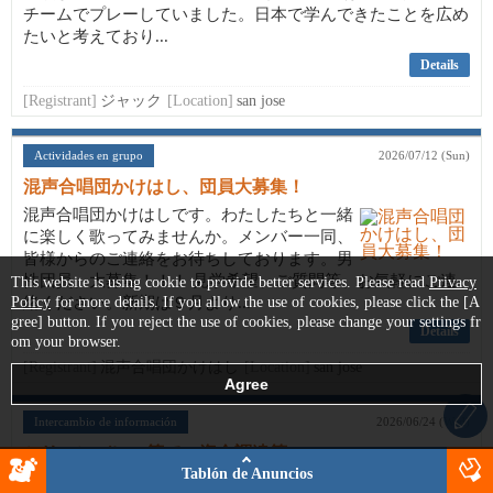
チームでプレーしていました。日本で学んできたことを広め
たいと考えており...
Details
[Registrant]
ジャック
[Location]
san jose
Actividades en grupo
2026/07/12 (Sun)
混声合唱団かけはし、団員大募集！
混声合唱団かけはしです。わたしたちと一緒
に楽しく歌ってみませんか。メンバー一同、
皆様からのご連絡をお待ちしております。男
性団員、大募集！！！ 見学希望、ご質問等、お気軽にご連
This website is using cookie to provide better services. Please read
Privacy
Policy
絡ください。新期は９月より...
for more details. If you allow the use of cookies, please click the [A
gree] button. If you reject the use of cookies, please change your settings fr
Details
om your browser.
[Registrant]
混声合唱団かけはし
[Location]
san jose
Intercambio de información
2026/06/24 (Wed)
シリコンバレー等での資金調達等
Tablón de Anuncios
こんにちは。