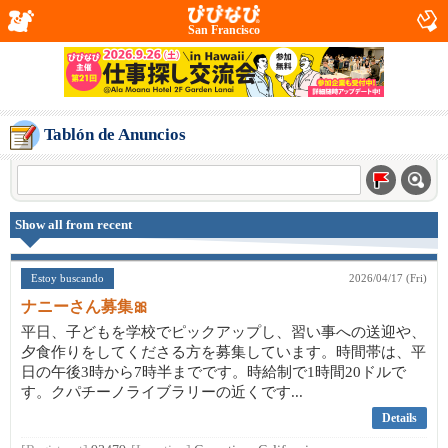
San Francisco
Tablón de Anuncios
Show all from recent
Estoy buscando
2026/04/17 (Fri)
ナニーさん募集🎀
平日、子どもを学校でピックアップし、習い事への送迎や、
夕食作りをしてくださる方を募集しています。時間帯は、平
日の午後3時から7時半までです。時給制で1時間20ドルで
す。クパチーノライブラリーの近くです...
Details