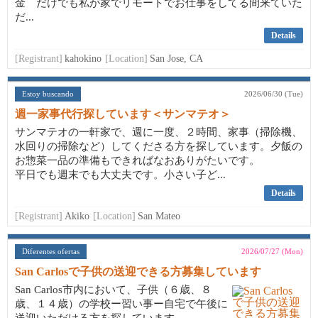
金 だけでも私が家でリモートでお仕事をしてる間来ていた
だ...
Details
[Registrant]
kahokino
[Location]
San Jose, CA
Estoy buscando
2026/06/30 (Tue)
週一家事代行探しています＜サンマテオ＞
サンマテオの一軒家で、週に一度、２時間、家事（掃除機、
水回りの掃除など）してくださる方を探しています。夕飯の
お惣菜一品の準備もできればなおありがたいです。
平日でも週末でも大丈夫です。小さい子ど...
Details
[Registrant]
Akiko
[Location]
San Mateo
Diferentes ofertas
2026/07/27 (Mon)
San Carlosで子供の送迎できる方募集しています
San Carlos市内において、子供（６歳、８
歳、１４歳）の学校ー習い事ー自宅で午後に