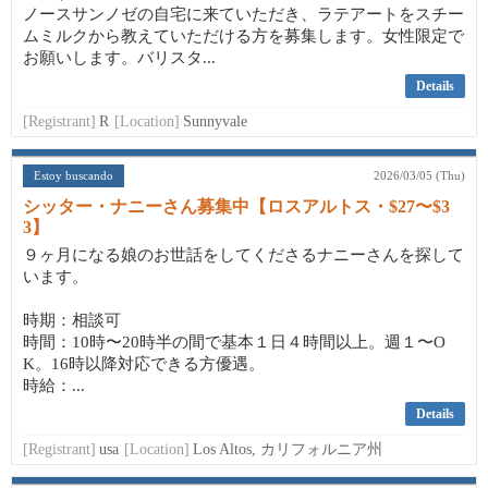
ノースサンノゼの自宅に来ていただき、ラテアートをスチー
ムミルクから教えていただける方を募集します。女性限定で
お願いします。バリスタ...
Details
[Registrant]
R
[Location]
Sunnyvale
Estoy buscando
2026/03/05 (Thu)
シッター・ナニーさん募集中【ロスアルトス・$27〜$3
3】
９ヶ月になる娘のお世話をしてくださるナニーさんを探して
います。
時期：相談可
時間：10時〜20時半の間で基本１日４時間以上。週１〜O
K。16時以降対応できる方優遇。
時給：...
Details
[Registrant]
usa
[Location]
Los Altos, カリフォルニア州