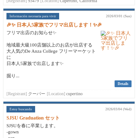
[Registrant]
93479
[Location]
Cupertino, California
Información necesaria para vivir
2026/03/01 (Sun)
🎉✨ 日本人5家族でフリマ出店します！✨🎉
フリマ出店のお知らせ✨
地域最大級100店舗以上のお店が出店する
大人気のDe Anza College フリーマーケット
に
日本人5家族で出店します✨
掘り...
Details
[Registrant]
クーパー
[Location]
cupertino
Estoy buscando
2026/03/04 (Wed)
SJSU Graduation セット
SJSUを春に卒業します。
-gown