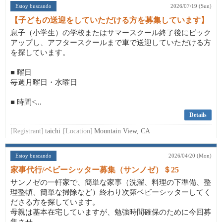
Estoy buscando
2026/07/19 (Sun)
【子どもの送迎をしていただける方を募集しています】
息子（小学生）の学校またはサマースクール終了後にピック
アップし、アフタースクールまで車で送迎していただける方
を探しています。
■ 曜日
毎週月曜日・水曜日
■ 時間<...
Details
[Registrant]
taichi
[Location]
Mountain View, CA
Estoy buscando
2026/04/20 (Mon)
家事代行/ベビーシッター募集（サンノゼ）＄25
サンノゼの一軒家で、簡単な家事（洗濯、料理の下準備、整
理整頓、簡単な掃除など）終わり次第ベビーシッターしてく
ださる方を探しています。
母親は基本在宅していますが、勉強時間確保のために今回募