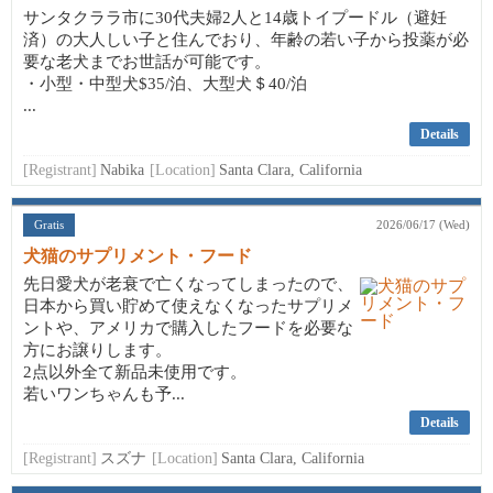
サンタクララ市に30代夫婦2人と14歳トイプードル（避妊
済）の大人しい子と住んでおり、年齢の若い子から投薬が必
要な老犬までお世話が可能です。
・小型・中型犬$35/泊、大型犬＄40/泊
...
Details
[Registrant]
Nabika
[Location]
Santa Clara, California
Gratis
2026/06/17 (Wed)
犬猫のサプリメント・フード
先日愛犬が老衰で亡くなってしまったので、
日本から買い貯めて使えなくなったサプリメ
ントや、アメリカで購入したフードを必要な
方にお譲りします。
2点以外全て新品未使用です。
若いワンちゃんも予...
Details
[Registrant]
スズナ
[Location]
Santa Clara, California