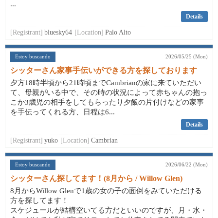
...
Details
[Registrant]
bluesky64
[Location]
Palo Alto
Estoy buscando
2026/05/25 (Mon)
シッターさん家事手伝いができる方を探しております
夕方18時半頃から21時頃までCambrianの家に来ていただい
て、母親がいる中で、その時の状況によって赤ちゃんの抱っ
こか3歳児の相手をしてもらったり夕飯の片付けなどの家事
を手伝ってくれる方、日程は6...
Details
[Registrant]
yuko
[Location]
Cambrian
Estoy buscando
2026/06/22 (Mon)
シッターさん探してます！(8月から / Willow Glen)
8月からWillow Glenで1歳の女の子の面倒をみていただける
方を探してます！
スケジュールが結構空いてる方だといいのですが、月・水・