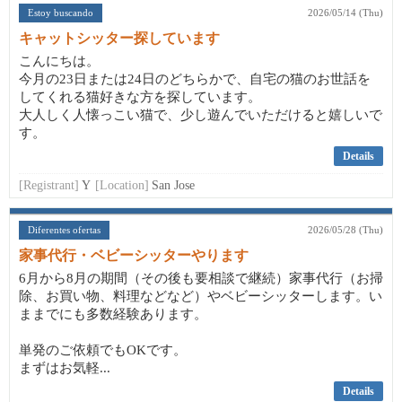
Estoy buscando
2026/05/14 (Thu)
キャットシッター探しています
こんにちは。
今月の23日または24日のどちらかで、自宅の猫のお世話を
してくれる猫好きな方を探しています。
大人しく人懐っこい猫で、少し遊んでいただけると嬉しいで
す。
Details
[Registrant]
Y
[Location]
San Jose
Diferentes ofertas
2026/05/28 (Thu)
家事代行・ベビーシッターやります
6月から8月の期間（その後も要相談で継続）家事代行（お掃
除、お買い物、料理などなど）やベビーシッターします。い
ままでにも多数経験あります。
単発のご依頼でもOKです。
まずはお気軽...
Details