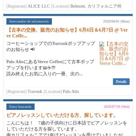
[Registrant]
ALICE LLC
[Location]
Belmont, カリフォルニア州
Intercambio de información
2026/06/01 (Mon)
【古本の交換、販売のお知らせ】6月6日＆6月7日 @ Ver
ve Coffe...
コーヒーショップでのTravookポップアップ
のお知らせ 📢
Palo AltoにあるVerve Coffeeにて古本ポップ
アップを行います📖☕🎊
読み終えたお気に入りの一冊、次の...
Details
[Registrant]
Travook
[Location]
Palo Alto
Estoy buscando
2026/07/29 (Wed)
ピアノレッスンしていただける方、探しています。
こんにちは！ 7歳の子供向けに日本語でピアノレッスンを
していただける方を探しています。
南カリフォルニアで1年ほどレッスンを受けていましたが、