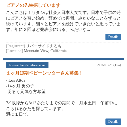
ピアノの先生探しています
こんにちは！ワタシは社会人日本人女です。日本で子供の時
にピアノを習い始め、辞めては再開、みたいなことをずっと
続けています。細々とピアノを続けていきたいと思っていま
す。年に２回ほど発表会に出る、みたいな...
Details
[Registrant]
リバーサイドえるも
[Location]
Mountain View, California
Intercambio de información
2026/06/25 (Thu)
１ヶ月短期ベビーシッターさん募集！
- Los Altos
-14ヶ月 男の子
-明るく元気な方希望
7/9以降から8/13あたりまでの期間で 月水土日 午前中に
こられるかたを探しています。
週に１日で...
Details