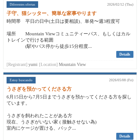
Diferentes ofertas
2026/02/12 (Thu)
子守、猫シッター、簡単な家事やります
時間帯 平日の日中(土日は要相談)、単発〜週3程度可
場所 Mountain Viewコミュニティーバス、もしくはカル
トレインで行ける範囲
(駅やバス停から徒歩15分程度...
Details
[Registrant]
yumi
[Location]
Mountain View
Estoy buscando
2026/05/08 (Fri)
うさぎを預かってくださる方
6月15日から7月5日までうさぎを預かってくださる方を探し
ています。
うさぎを飼われたことがある方
現在、うさぎがいない家 ( 接触させない為)
室内にケージが置ける、バック...
Details