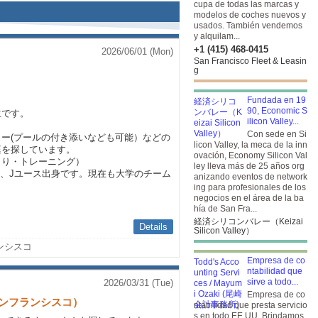
cupa de todas las marcas y
modelos de coches nuevos y
usados. También vendemos
y alquilam...
+1 (415) 468-0415
2026/06/01 (Mon)
San Francisco Fleet & Leasin
g
Fundada en 19
90, Economic S
生です。
ilicon Valley...
Con sede en Si
ー(プールの付き添いなども可能）などの
licon Valley, la meca de la inn
庭を探しています。
ovación, Economy Silicon Val
くり・トレーニング）
ley lleva más de 25 años org
、Jユース出身です。現在も大学のチーム
anizando eventos de network
ing para profesionales de los
negocios en el área de la ba
hía de San Fra...
経済シリコンバレー（Keizai
Details
Silicon Valley）
ンシスコ
Empresa de co
ntabilidad que
sirve a todo...
2026/03/31 (Tue)
Empresa de co
ンフランシスコ）
ntabilidad que presta servicio
s en todo EE.UU. Brindamos