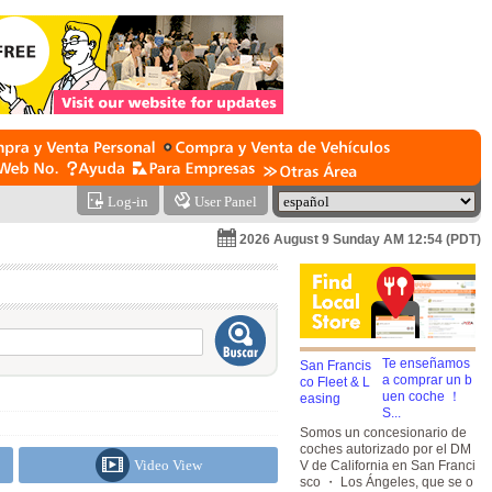
Log-in
User Panel
2026 August 9 Sunday AM 12:54 (PDT)
Te enseñamos
a comprar un b
uen coche ！
S...
Somos un concesionario de
coches autorizado por el DM
Video View
V de California en San Franci
sco ・ Los Ángeles, que se o