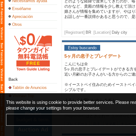
Necesitamos ayuda
どのような経緯で渡米してきたのか、毎
のかなど、貴殿の情報を少し教えて頂け
Enséñame
娘さんが情報を集めていますが、やはり
Apreciación
お話しが一番説得かあると思うので、是
Otros
[Registrant]
BR
[Location]
Daly city
Estoy buscando
5ヶ月の息子とプレイデート
こんにちは🌼
5ヶ月の息子とプレイデートができる方
近い月齢のお子さんがいる方からのご連
Back
※イーストベイ住みのためイーストベイ
Tablón de Anuncios
シブルです。
Vivinavi Top
よろしくお願いいたします！
This website is using cookie to provide better services. Please r
please change your settings from your browser.
[Registrant]
はとさぶれー
[Location]
Oa
プレイデート
息子
ママ友
ナニー