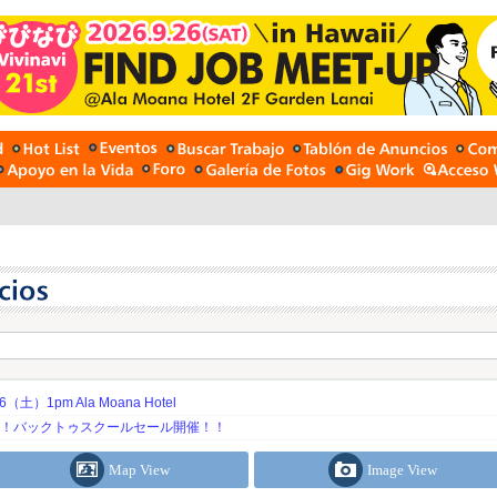
土）1pm Ala Moana Hotel
期！バックトゥスクールセール開催！！
Map View
Image View