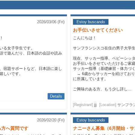
2026/03/06 (Fri)
Estoy buscando
お手伝いさせてください
！
こんにちは！
いる女子学生です。
サンフランシスコ在住の男子大学
語で遊んだり、日本語の会話や読み
現在、サッカー指導、ベビーシッタ
お手伝いをさせていただけるご家
、宿題サポートなど、日本語に楽し
サッカー指導（基礎練習・体力づ
嬉しいです。
→ 6歳からサッカーを続けており
に所属しています。
ご興味のある方、もう少し詳し...
Details
[Registrant]
jjj
[Location]
サンフラ
2026/02/20 (Fri)
Estoy buscando
る方へ質問です
ナニーさん募集（6月開始・サ