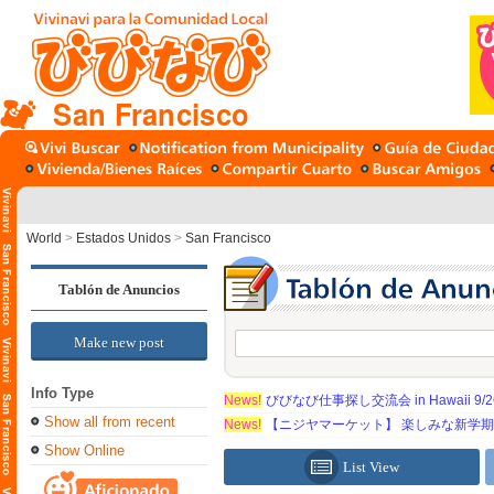
San Francisco
World
>
Estados Unidos
>
San Francisco
Tablón de Anuncios
Make new post
Info Type
News!
びびなび仕事探し交流会 in Hawaii 9/26（
Show all from recent
News!
【ニジヤマーケット】 楽しみな新学
Show Online
List View