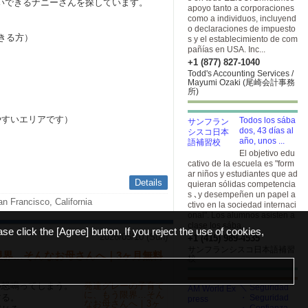
願いできるナニーさんを探しています。
apoyo tanto a corporaciones
como a individuos, incluyend
o declaraciones de impuesto
できる方）
s y el establecimiento de com
pañías en USA. Inc...
+1 (877) 827-1040
Todd's Accounting Services /
Mayumi Ozaki (尾崎会計事務
所)
やすいエリアです）
Todos los sába
dos, 43 días al
año, unos ...
El objetivo edu
cativo de la escuela es "form
ar niños y estudiantes que ad
Details
quieran sólidas competencia
s ､y desempeñen un papel a
n Francisco, California
ctivo en la sociedad internaci
onal". Los alumnos asisten a
clase los sába...
ase click the [Agree] button. If you reject the use of cookies,
2026/05/10 (Sun)
+1 (415) 989-4535
サンフランシスコ日本語補習
限界…そんなお母さんへ｜3ヶ月無料
校
い怒鳴ってしまう。
＼ Seguridad
する。
・ Seguridad