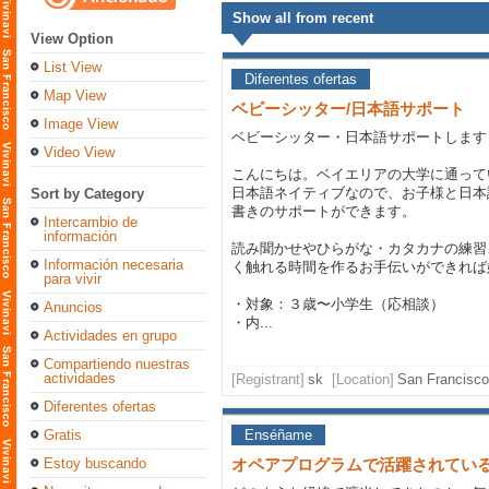
Show all from recent
View Option
List View
Diferentes ofertas
Map View
ベビーシッター/日本語サポート
Image View
ベビーシッター・日本語サポートします
Video View
こんにちは。ベイエリアの大学に通って
日本語ネイティブなので、お子様と日本
Sort by Category
書きのサポートができます。
Intercambio de
información
読み聞かせやひらがな・カタカナの練習
Información necesaria
く触れる時間を作るお手伝いができれば
para vivir
・対象：３歳〜小学生（応相談）
Anuncios
・内...
Actividades en grupo
Compartiendo nuestras
actividades
[Registrant]
sk
[Location]
San Francisco
Diferentes ofertas
Gratis
Enséñame
Estoy buscando
オペアプログラムで活躍されてい