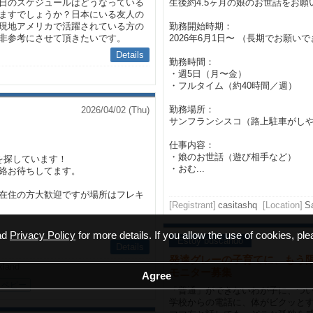
日のスケジュールはどうなっている
生後約4.5ヶ月の娘のお世話をお
ますでしょうか？日本にいる友人の
現地アメリカで活躍されている方の
勤務開始時期：
非参考にさせて頂きたいです。
2026年6月1日〜 （長期でお願い
Details
勤務時間：
・週5日（月〜金）
・フルタイム（約40時間／週）
勤務場所：
2026/04/02 (Thu)
サンフランシスコ（路上駐車がし
仕事内容：
・娘のお世話（遊び相手など）
を探しています！
・おむ...
絡お待ちしてます。
在住の方大歓迎ですが場所はフレキ
[Registrant]
casitashq
[Location]
Sa
ead
Privacy Policy
for more details. If you allow the use of cookies, ple
Estoy buscando
Details
発達グレーの子育てに、もう
kland
モニター募集
ベビー
「普通」ができないわが子に、つ
学校からの電話に、体がビクッと