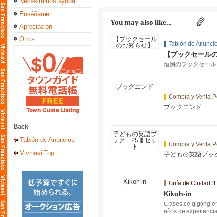
Necesitamos ayuda
Enséñame
You may also like...
Apreciación
Otros
Tablón de Anunci
【ブックセール
恒例のブックセールを Ca
Compra y Venta P
ブックエンド
Back
Tablón de Anuncios
Compra y Venta P
Vivinavi Top
子どもの英語ブッ
Guía de Ciudad
/
H
Kikoh-in
Clases de qigong en
años de experiencia