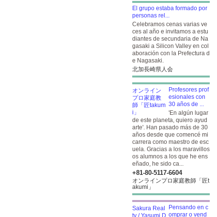
El grupo estaba formado por
personas rel...
Celebramos cenas varias ve
ces al año e invitamos a estu
diantes de secundaria de Na
gasaki a Silicon Valley en col
aboración con la Prefectura d
e Nagasaki.
北加長崎県人会
Profesores prof
esionales con
30 años de ...
'En algún lugar
de este planeta, quiero ayud
arte'. Han pasado más de 30
años desde que comencé mi
carrera como maestro de esc
uela. Gracias a los maravillos
os alumnos a los que he ens
eñado, he sido ca...
+81-80-5117-6604
オンラインプロ家庭教師「匠t
akumi」
Pensando en c
omprar o vend