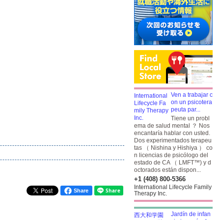
Ven a trabajar c
on un psicotera
peuta par...
Tiene un probl
ema de salud mental ？ Nos
encantaría hablar con usted.
Dos experimentados terapeu
tas （ Nishina y Hishiya ） co
n licencias de psicólogo del
estado de CA （ LMFT™) y d
octorados están dispon...
+1 (408) 800-5366
International Lifecycle Family
Share
Therapy Inc.
Jardín de infan