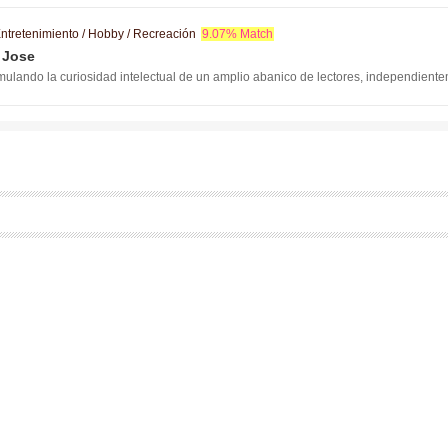
 más información. Nos desplazamos a San Francisco, Berkeley, Oakland, Fremont 
sestresantes, de prevención del cáncer y de mejora de la salud y la fertilidad.
ntretenimiento / Hobby / Recreación
9.07% Match
 Jose
imulando la curiosidad intelectual de un amplio abanico de lectores, independient