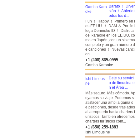
Barato ！ Diver
sión ！ Abierto t
odos los d...
Fun ！ Happy ！ Primero en l
os EE.UU. ！ DAM ＆ Por fin l
lega Denmoku ID ！
Disfruta
del karaoke en los EE.UU. co
mo en Japón, con un sistema
completo y un gran número d
e canciones ！ Nuevas canci
on...
+1 (408) 865-0955
Gamba Karaoke
Deje su servici
o de limusina e
n el Área ...
Más seguro. Más cómodo. Ap
oyamos su viaje. Podemos s
atisfacer una amplia gama d
e peticiones, desde traslados
al aeropuerto hasta charters t
urísticos. También ofrecemos
charters turísticos com...
+1 (650) 259-1883
Ishi Limousine