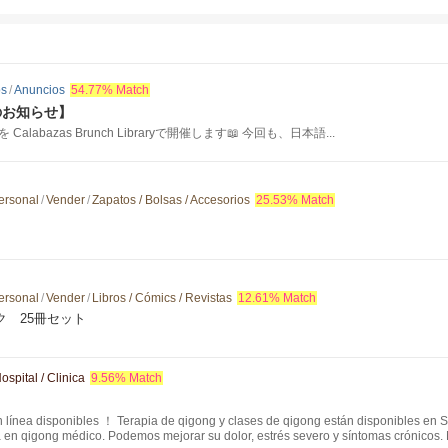
os
/
Anuncios
54.77% Match
のお知らせ】
labazas Brunch Libraryで開催します📖 今回も、日本語...
ersonal
/
Vender
/
Zapatos / Bolsas / Accesorios
25.53% Match
ersonal
/
Vender
/
Libros / Cómics / Revistas
12.61% Match
ク 25冊セット
ospital / Clinica
9.56% Match
 línea disponibles ！ Terapia de qigong y clases de qigong están disponibles en 
 en qigong médico. Podemos mejorar su dolor, estrés severo y síntomas crónicos.