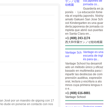
cia japonés de
jornada co...
Guardería en ja
ponés ・ La educación fome
nta el espíritu japonés. Nishiy
amato Gakuen San Jose Sch
ool Kindergarten es una guar
dería japonesa de jornada co
mpleta que abrió sus puertas
en Santa Clara en...
+1 (408) 243-1174
西大和学園サンノゼ校幼稚園
Vantage es una
escuela de ingl
és para qu...
Vantage School ha desarroll
ado un método único y eficaz
basado en multimedia para i
mpartir las destrezas de com
prensión auditiva, expresión
oral, lectura y escritura a alu
mnos cuya primera lengua n
o e...
+1 (408) 616-8881
Vantage School
San José por un maestro de qigong con 17
 No dude en ponerse en contacto con nos