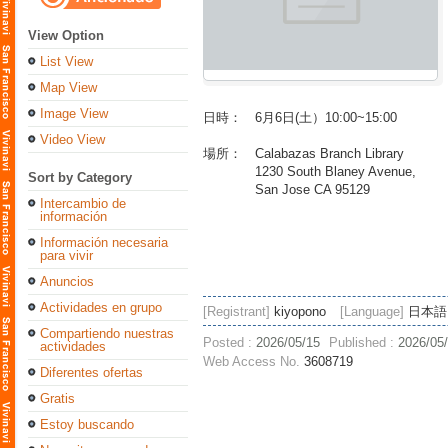
View Option
List View
Map View
Image View
日時： 6月6日(土）10:00~15:00
Video View
場所： Calabazas Branch Library
1230 South Blaney Avenue,
Sort by Category
San Jose CA 95129
Intercambio de
información
Información necesaria
para vivir
Anuncios
Actividades en grupo
[Registrant]
kiyopono
[Language]
日本語
Compartiendo nuestras
Posted :
2026/05/15
Published :
2026/05
actividades
Web Access No.
3608719
Diferentes ofertas
Gratis
Estoy buscando