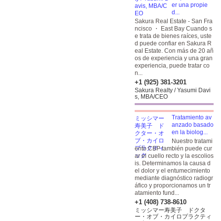
er una propie
d...
Sakura Real Estate - San Fra
ncisco ・ East Bay Cuando s
e trata de bienes raíces, uste
d puede confiar en Sakura R
eal Estate. Con más de 20 añ
os de experiencia y una gran
experiencia, puede tratar co
n...
+1 (925) 381-3201
Sakura Realty / Yasumi Davi
s, MBA/CEO
Tratamiento av
anzado basado
en la biolog...
Nuestro tratami
ento CBP también puede cur
ar el cuello recto y la escolios
is. Determinamos la causa d
el dolor y el entumecimiento
mediante diagnóstico radiogr
áfico y proporcionamos un tr
atamiento fund...
+1 (408) 738-8610
ミッシマー寿美子 ドクタ
ー・オブ・カイロプラクティ