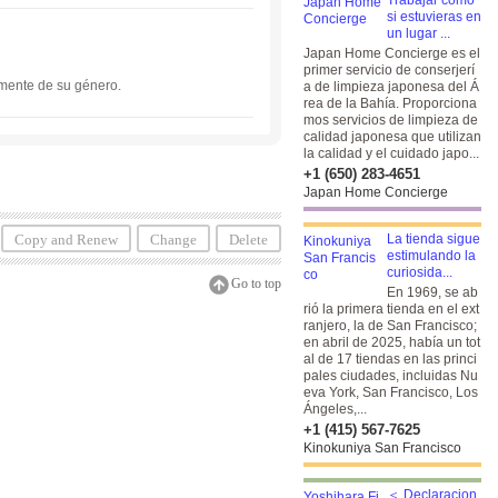
Trabajar como
y San Mateo. También ofrecemos programa
si estuvieras en
un lugar ...
Japan Home Concierge es el
primer servicio de conserjerí
emente de su género.
a de limpieza japonesa del Á
rea de la Bahía. Proporciona
mos servicios de limpieza de
calidad japonesa que utilizan
la calidad y el cuidado japo...
+1 (650) 283-4651
Japan Home Concierge
Copy and Renew
Change
Delete
La tienda sigue
estimulando la
curiosida...
Go to top
En 1969, se ab
rió la primera tienda en el ext
ranjero, la de San Francisco;
en abril de 2025, había un tot
al de 17 tiendas en las princi
pales ciudades, incluidas Nu
eva York, San Francisco, Los
Ángeles,...
+1 (415) 567-7625
Kinokuniya San Francisco
＜ Declaracion