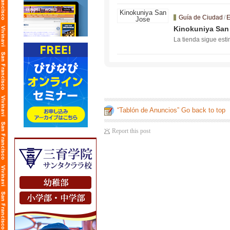
otros para obtener
s de respiración, de
Guía de Ciudad
/
E
Kinokuniya San
La tienda sigue est
“Tablón de Anuncios” Go back to top
Report this post