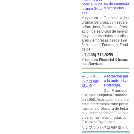
es de impuesto
s aceptadas
！...
Yoshihara ・ Financial ＆ Ins
urance Services, con sede e
n San José, California. Prest
ación de servicios de inversi
ón y empresariales a particul
ares y empresas desde 199
3. Mutual ・ Fondos （ Fond
os de ...
+1 (408) 712-9259
Yoshihara Financial & Insura
nce Services
Asociación par
a la amistad y e
l intercam...
San Francisco
Fukuoka Kenjinkai Fundada
en 1950. Asociación de amist
ad e intercambio entre perso
nas de la prefectura de Fuku
oka, interesados en Fukuoka
y personas relacionadas con
Fukuoka. Organiza n...
サンフランシスコ福岡県人会