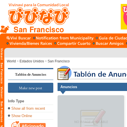
San Francisco
World
>
Estados Unidos
>
San Francisco
Tablón de Anuncios
Anuncios
Make new post
Info Type
Show all from recent
Show Online