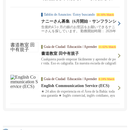
ます。 スタ...
Tablón de Anuncios
/
Estoy buscando
18.16% Match
ナニーさん募集（6月開始・サンフランシ
スコ）
生後約4.5ヶ月の娘のお世話をお願いできるナニ
ーさんを探しています。 勤務開始時期： 2026年
6...
Guía de Ciudad
/
Educación / Aprender
11.62% Match
書道教室 田中有規子
Cualquiera puede empezar fácilmente y aprender de po
r vida. Eso es caligrafía. En nuestra escuela de caligrafí
a de Foster City aprenden personas de todas las edade
s, desde niños hasta adultos.
Guía de Ciudad
/
Educación / Aprender
8.24% Match
English Communication Service (ECS)
★ 24 años de experiencia en el Área de la Bahía: toda
una garantía ★ Inglés comercial, inglés cotidiano, ayu
da con los deberes, preparación para el examen Eiken
® y mucho más. Ofrecemos clases presenciales y en lí
nea ！ No dudes en ponerte en contacto con nosotros
en japonés. Nuestro personal japonés, en el que puede
confiar, y nuestro equipo de profesores con amplia exp
eriencia le ofrecerán un servicio profesional y le diseña
rán un plan de estudios totalmente personalizado que s
e adapte a sus necesidades. Le presentaremos al profes