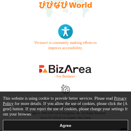
Vivinavi is constantly making efforts to
improve accessibility.
- For Business -
This website is using cookie to provide better services. Please read
Privacy
Contact Us
Starter Guide
FAQ
Policy
for more details. If you allow the use of cookies, please click the [A
Terms of Use
Trademark / Copyright
Privacy Policy
gree] button. If you reject the use of cookies, please change your settings fr
Copyright © 1999-2026 Vivid Navigation, Inc. All Rights Reserved.
om your browser.
Server US (43) @ Los Angeles Data Center