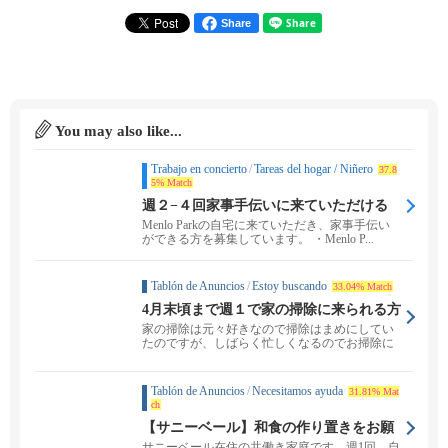
Share
You may also like...
Trabajo en concierto
/
Tareas del hogar / Niñero
37.8
5% Match
週２−４回家事手伝いに来ていただける
方を探しています
Menlo Parkの自宅に来ていただき、家事手伝い
ができる方を募集しています。 ・Menlo P...
Tablón de Anuncios
/
Estoy buscando
33.04% Match
4月末頃まで週１で家の掃除に来られる方
募集
家の掃除は元々好きなので掃除はまめにしてい
たのですが、しばらく忙しくなるのでお掃除に
来られる方を募集...
Tablón de Anuncios
/
Necesitamos ayuda
31.81% Mat
ch
【サニーベール】和食の作り置きをお願
いできる方を探しています
サニーベール在住の共働き家庭です。週1回、自