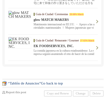
宅に来て和食の作り置きをしていただける方を
探しています。...
Guía de Ciudad
/
Ceremonias
28.08% Match
glow MATCH MAKERS
Matrimonio internacional en EE.UU. ・ Apoyo a las a
ctividades matrimoniales ！ Mujeres japonesas que vi
ven en el extranjero ・ Queridos hombres: ¿Por qué n
o nos abren la puerta de la felicidad al resplandor? Exa
men exhaustivo. Consulta inicial gratuita disponible ！
Guía de Ciudad
/
Retaurante / Gourmet
27.02% Match
Eventos celebrados regularmente ！
EK FOODSERVICES, INC.
La comida japonesa en la cultura estadounidense. La e
mpresa seguirá asumiendo el reto de hacer de la comid
a japonesa una cultura alimentaria común en EE.UU. y
de proporcionar una rica vida dietética a través de la co
mida japonesa bajo el lema "Hacer de la comida japone
sa parte de la cultura estadounidense".
“Tablón de Anuncios”Go back to top
Report this post
Copy and Renew
Change
Delete