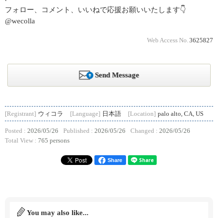
フォロー、コメント、いいねで応援お願いいたします👇
@wecolla
Web Access No.
3625827
Send Message
[Registrant]
ウィコラ
[Language]
日本語
[Location]
palo alto, CA, US
Posted :
2026/05/26
Published :
2026/05/26
Changed :
2026/05/26
Total View :
765 persons
Share
You may also like...