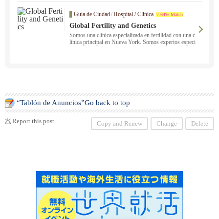
unidad ・de toda la vida de afab*, en colaboración con
otras que comparten la misma visión.
Guía de Ciudad
/
Hospital / Clinica
7.64% Match
Global Fertility and Genetics
Somos una clínica especializada en fertilidad con una c
línica principal en Nueva York. Somos expertos especi
almente informados y experimentados en donación de
óvulos y gestación subrogada y podemos coordinar to
do el proceso.
“Tablón de Anuncios”Go back to top
Report this post
Copy and Renew
Change
Delete