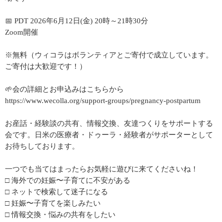
📅 PDT 2026年6月12日(金) 20時～21時30分
Zoom開催
※無料（ウィコラはボランティアとご寄付で成立しています。
ご寄付は大歓迎です！）
🌱会の詳細とお申込みはこちらから
https://www.wecolla.org/support-groups/pregnancy-postpartum
お産話・経験談の共有、情報交換、友達つくりをサポートする
会です。日米の医療者・ドゥーラ・経験者がサポーターとして
お待ちしております。
一つでも当てはまったらお気軽に遊びに来てくださいね！
□ 海外での妊娠〜子育てに不安がある
□ ネットで検索して迷子になる
□ 妊娠〜子育てを楽しみたい
□ 情報交換・悩みの共有をしたい