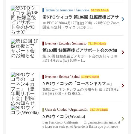
Tablón de Anuncios
/
Anuncios
98.05% Match
🌸NPOウィコラ 第186回 妊娠産後ピアサ
ポート会のお知らせ🌸
📅 PDT 2026年4月17日(金) 20時～21時30分 Zoom
開催 ※無料（ウィコラはボラ...
Eventos
/
Escuela / Seminario
75.15% Match
第163回 ︎︎︎︎︎妊娠産後ピアサポート会のお知
らせ
第163回 ︎︎︎︎︎妊娠産後ピアサポート会のお知らせ 📅
PDT 4月28日(日) 10時～1...
Eventos
/
Belleza / Salud
57.01% Match
NPOウィコラの「コーネンキカフェ」
（更年期サポート会）開催のお知らせ
第8回コーネンキカフェのお知らせ 📅 PDT 9月2
2日(日) 8︎:00～8:45 ※8:5...
Guía de Ciudad
/
Organización
38.71% Match
NPOウィコラ(Wecolla)
San Francisco, California ・ Organización sin ánimo d
e lucro con sede en el Área de la Bahía que promueve
actividades cercanas a la salud de las mujeres y la com