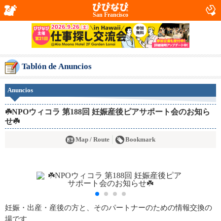
San Francisco
Tablón de Anuncios
Anuncios
☘️NPOウィコラ 第188回 妊娠産後ピアサポート会のお知ら
せ☘️
Map / Route
Bookmark
妊娠・出産・産後の方と、そのパートナーのための情報交換の
場です