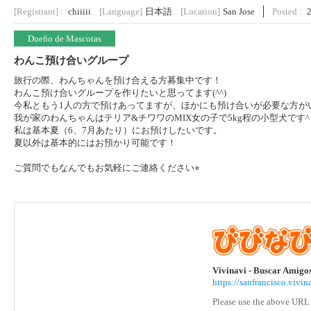
[Registrant] :
chiiiii
[Language]
日本語
[Location]
San Jose
Posted :
Dueño de Mascotas
わんこ預け合いグループ
旅行の際、わんちゃんを預け合える方募集中です！
わんこ預け合いグループを作りたいと思ってます(^^)
今私ともう1人の方で預けあってますが、ほかにも預け合いが必要な方が
我が家のわんちゃんはテリア&チワワのMIX女の子で5kg程の小型犬です^ 
私は基本夏（6、7月あたり）にお預けしたいです。
夏以外は基本的にはお預かり可能です！
ご質問でもなんでもお気軽にご連絡ください⭐︎
Vivinavi - Buscar Amigo
https://sanfrancisco.vi
Please use the above URL 