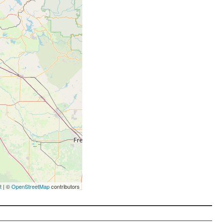
t
| ©
OpenStreetMap
contributors