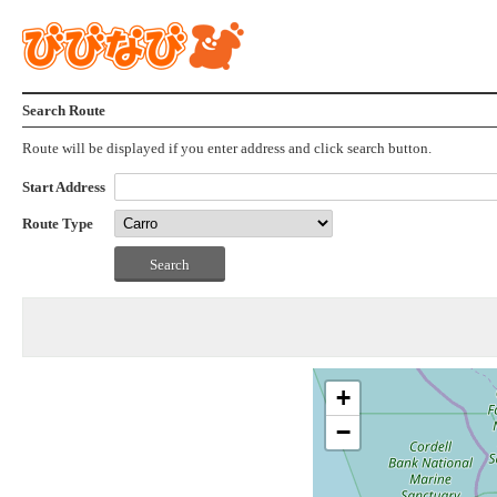
Search Route
Route will be displayed if you enter address and click search button.
Start Address
Route Type
+
−