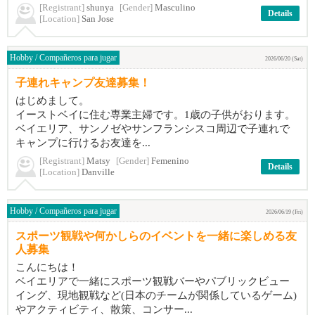
[Registrant]
shunya
[Gender]
Masculino
Details
[Location]
San Jose
Hobby / Compañeros para jugar
2026/06/20 (Sat)
子連れキャンプ友達募集！
はじめまして。
イーストベイに住む専業主婦です。1歳の子供がおります。
ベイエリア、サンノゼやサンフランシスコ周辺で子連れで
キャンプに行けるお友達を...
[Registrant]
Matsy
[Gender]
Femenino
Details
[Location]
Danville
Hobby / Compañeros para jugar
2026/06/19 (Fri)
スポーツ観戦や何かしらのイベントを一緒に楽しめる友
人募集
こんにちは！
ベイエリアで一緒にスポーツ観戦バーやパブリックビュー
イング、現地観戦など(日本のチームが関係しているゲーム)
やアクティビティ、散策、コンサー...