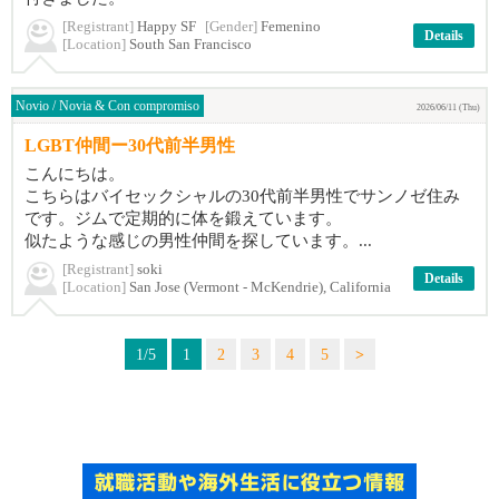
[Registrant]
Happy SF
[Gender]
Femenino
Details
[Location]
South San Francisco
Novio / Novia & Con compromiso
2026/06/11 (Thu)
LGBT仲間ー30代前半男性
こんにちは。
こちらはバイセックシャルの30代前半男性でサンノゼ住み
です。ジムで定期的に体を鍛えています。
似たような感じの男性仲間を探しています。...
[Registrant]
soki
Details
[Location]
San Jose (Vermont - McKendrie), California
1/5
1
2
3
4
5
>