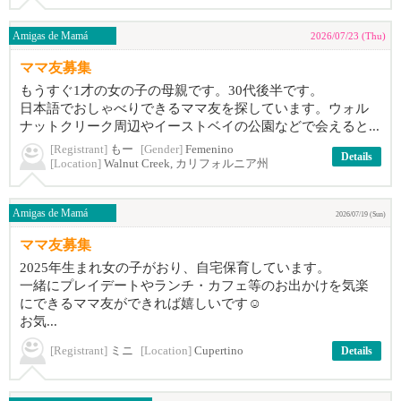
Amigas de Mamá
2026/07/23 (Thu)
ママ友募集
もうすぐ1才の女の子の母親です。30代後半です。
日本語でおしゃべりできるママ友を探しています。ウォル
ナットクリーク周辺やイーストベイの公園などで会えると...
[Registrant]
もー
[Gender]
Femenino
Details
[Location]
Walnut Creek, カリフォルニア州
Amigas de Mamá
2026/07/19 (Sun)
ママ友募集
2025年生まれ女の子がおり、自宅保育しています。
一緒にプレイデートやランチ・カフェ等のお出かけを気楽
にできるママ友ができれば嬉しいです☺️
お気...
[Registrant]
ミニ
[Location]
Cupertino
Details