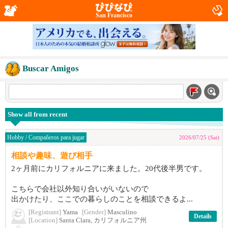
San Francisco
Buscar Amigos
Show all from recent
Hobby / Compañeros para jugar
2026/07/25 (Sat)
相談や趣味、遊び相手
2ヶ月前にカリフォルニアに来ました。20代後半男です。
こちらで会社以外知り合いがいないので
出かけたり、ここでの暮らしのことを相談できるよ...
[Registrant]
Yama
[Gender]
Masculino
Details
[Location]
Santa Clara, カリフォルニア州