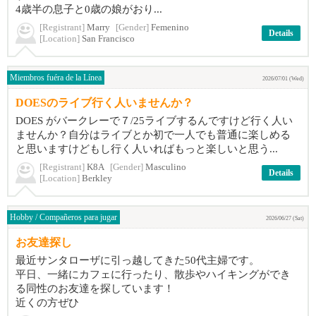
4歳半の息子と0歳の娘がおり...
[Registrant]
Marry
[Gender]
Femenino
Details
[Location]
San Francisco
Miembros fuéra de la Línea
2026/07/01 (Wed)
DOESのライブ行く人いませんか？
DOES がバークレーで７/25ライブするんですけど行く人い
ませんか？自分はライブとか初で一人でも普通に楽しめる
と思いますけどもし行く人いればもっと楽しいと思う...
[Registrant]
K8A
[Gender]
Masculino
Details
[Location]
Berkley
Hobby / Compañeros para jugar
2026/06/27 (Sat)
お友達探し
最近サンタローザに引っ越してきた50代主婦です。
平日、一緒にカフェに行ったり、散歩やハイキングができ
る同性のお友達を探しています！
近くの方ぜひ