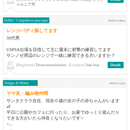
ォルニア州
Hobby / Compañeros para jugar
2026/07/13 (Mon)
レンジバディ探してます
30代男
USPSA出場を目指して主に週末に射撃の練習してます
サンノゼ周辺のレンジで一緒に練習できる方いますか？
[Registrant]
Tetracontrachlorine
[Location]
San Jose
Details
Amigas de Mamá
2026/07/11 (Sat)
ママ友・編み物仲間
サンタクララ在住、現在０歳の女の子の赤ちゃんがいます
👶
平日に公園やカフェに行ったり、お家でゆっくり遊んだり
できる方がいたら仲良くなりたいです✨
<...