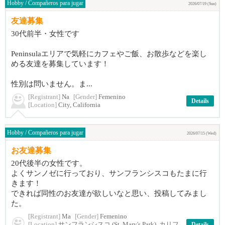
Hobby / Compañeros para jugar
2026/07/19 (Sun)
友達募集
30代前半・女性です
Peninsulaエリアで気軽にカフェやご飯、お散歩などを楽し
める友達を募集しています！
性別は問いません。ま...
[Registrant]
Na
[Gender]
Femenino
Details
[Location]
City, California
Hobby / Compañeros para jugar
2026/07/15 (Wed)
お友達募集
20代後半の女性です。
よくサンノゼに行っており、サンフランシスコもたまに行
きます！
できれば同性のお友達が欲しいなと思い、投稿してみまし
た。
[Registrant]
Ma
[Gender]
Femenino
[Location]
サンフランシスコ (St. Mary's Park), カリフ
Details