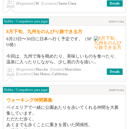
[Registrant]
M
[Location]
Santa Clara
Details
Hobby / Compañeros para jugar
2026/07/11 (Sat)
8月下旬、九州をのんびり旅できる方
8月23日〜30日に日本へ行く予定です。（SF
O発）
今回は、九州で海を眺めたり、美味しいものを食べたり、
温泉に入ったりしながら、少し肩の力を抜い...
[Registrant]
Maccha
[Gender]
Masculino
Details
[Location]
San Mateo, California
Hobby / Compañeros para jugar
2026/07/10 (Fri)
ウォーキング仲間募集
ベイエリアで一緒に公園あたりを歩いてくれる仲間を大募
集しています。
ただただ歩く。
あくまでも歩くことに重きを置いた関係性。