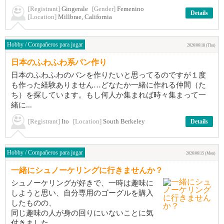
[Registrant]
Gingerale
[Gender]
Femenino
Details
[Location]
Millbrae, California
Hobby / Compañeros para jugar
2026/06/18 (Thu)
日本のふわふわ系パン作り
日本のふわふわのパンを作りたいと思ってるのですが１度
も作った経験ありません…どなたか一緒に作れる仲間（た
ち）を探しています。もし何人か集まれば時々集まって一
緒に...
[Registrant]
Ito
[Location]
South Berkeley
Details
Hobby / Compañeros para jugar
2026/06/15 (Mon)
一緒にシュノーケリングに行きませんか？
シュノーケリングが好きで、一時は趣味に
しようと思い、自分専用のゴーグルを購入
したものの、
同じ趣味の人が身の回りにいないことに気
付きました。