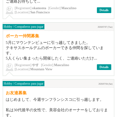
ご連絡お待ちして...
[Registrant]
okamonta
[Gender]
Masculino
Details
[Location]
San Francisco
Hobby / Compañeros para jugar
2026/07/07 (Tue)
ポーカー仲間募集
5月にマウンテンビューに引っ越してきました。
テキサスホールデムのポーカーできる仲間を探していま
す。
5人くらい集まったら開催したく、ご連絡いただけ...
[Registrant]
やす
[Gender]
Masculino
Details
[Location]
Mountain View
Hobby / Compañeros para jugar
2026/07/04 (Sat)
お友達募集
はじめまして、今週サンフランシスコに引っ越します。
私は30代後半の女性で、美容会社のオーナーをしておりま
す。