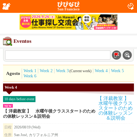
San Francisco
Eventos
Week 1
Week 2
Week 3
Week 4
Week 5
(Current week)
Agosto
Week 6
Week 4
10 days before event
NEW
【 洋裁教室 】 水曜午後クラススタートのため
の体験レッスン＆説明会
日程
2026/08/19 (Wed)
住所
San José, カリフォルニア州