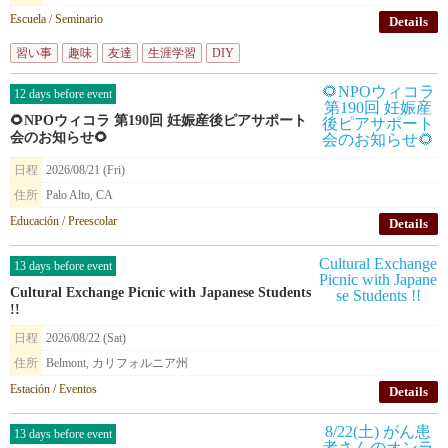
Escuela / Seminario
Details
習い事
趣味
友達
生涯学習
DIY
12 days before event
🌻NPOウィコラ 第190回 妊娠産後ピアサポート
会のお知らせ🌻
日程
2026/08/21 (Fri)
住所
Palo Alto, CA
Educación / Preescolar
Details
13 days before event
Cultural Exchange Picnic with Japanese Students
!!
日程
2026/08/22 (Sat)
住所
Belmont, カリフォルニア州
Estación / Eventos
Details
13 days before event