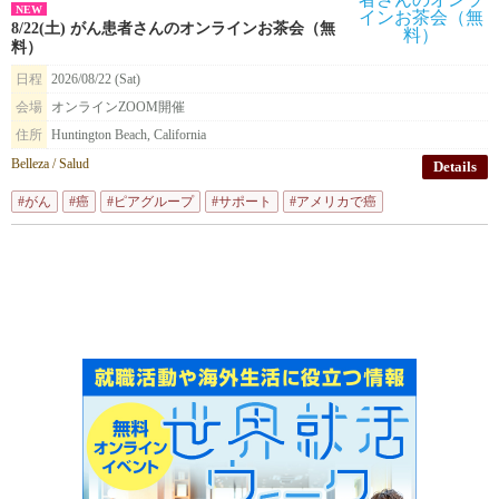
NEW
8/22(土) がん患者さんのオンラインお茶会（無
料）
日程
2026/08/22 (Sat)
会場
オンラインZOOM開催
住所
Huntington Beach, California
Belleza / Salud
Details
#がん
#癌
#ピアグループ
#サポート
#アメリカで癌