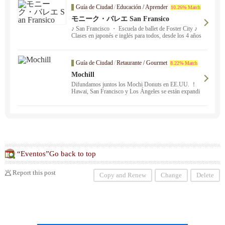
Guía de Ciudad
/
Educación / Aprender
10.26% Match
モニーク・バレエ San Fransico
♪ San Francisco ・ Escuela de ballet de Foster City ♪
Clases en japonés e inglés para todos, desde los 4 años
hasta adultos; las personas sin experiencia son más qu
e bienvenidas.
Guía de Ciudad
/
Retaurante / Gourmet
8.22% Match
Mochill
Difundamos juntos los Mochi Donuts en EE.UU. ！
Hawai, San Francisco y Los Ángeles se están expandi
endo ！ Los pedidos en línea solo están disponibles en
la tienda de Oakland; las tiendas de Stonestown Galleri
a SF y Oakland también venden cupcakes Mochi adem
ás de donuts.
Los pedidos en línea sólo están disponibl
es en la tienda de Oakland.
“Eventos”Go back to top
Report this post
Copy and Renew
Change
Delete