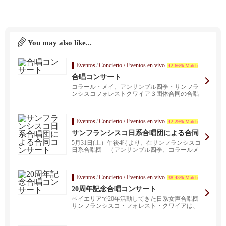
You may also like...
Eventos
/
Concierto / Eventos en vivo
42.66% Match
合唱コンサート
コラール・メイ、アンサンブル四季・サンフラ
ンシスコフォレストクワイア３団体合同の合唱
コンサートを開き...
Eventos
/
Concierto / Eventos en vivo
42.29% Match
サンフランシスコ日系合唱団による合同
コンサート
5月31日(土）午後4時より、在サンフランシスコ
日系合唱団 （アンサンブル四季、コラールメ
イ、San...
Eventos
/
Concierto / Eventos en vivo
38.43% Match
20周年記念合唱コンサート
ベイエリアで20年活動してきた日系女声合唱団
サンフランシスコ・フォレスト・クワイアは、
プレミア公開の...