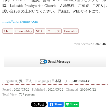
日時: 5/30 4:30pm開演、会場: SF Stonetownショッピングモール
隣、Lakeside Presbyterian Church、入場無料。ご家族、ご友人お
誘い合わせの上おいでください。詳細は、WEBサイトにて。
https://choralemay.com
Choir
ChoraleMay
SFFC
コーラス
Ensemble
Web Access No.
3620469
Send Message
[Registrant]
賀川正人
[Language]
日本語
[TEL]
4088584438
Posted :
2026/05/22
Published :
2026/05/22
Changed :
2026/05/22
Total View :
727 persons
Share