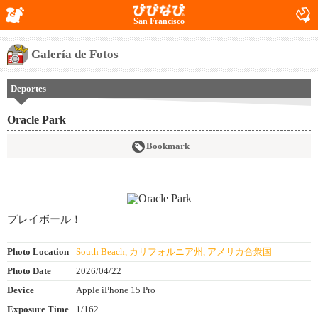
San Francisco
Galería de Fotos
Deportes
Oracle Park
Bookmark
プレイボール！
Photo Location
South Beach, カリフォルニア州, アメリカ合衆国
Photo Date
2026/04/22
Device
Apple iPhone 15 Pro
Exposure Time
1/162