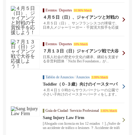
Eventos
/
Deportes
10.96% Match
４月５日（日）、ジャイアンツと対戦の
千賀投手を応援しよう！
４月５日（日）、サンフランシスコの球場で、
日本人メジャーリーガー・千賀滉大投手を応援
する特別な一日を...
Eventos
/
Deportes
10% Match
７月１３日（日）ジャイアンツ戦で大谷
を応援しよう！
日系人社会の歴史や文化の継承、継続を支援す
る非営利団体「Nichi Bei Foundation」が...
Tablón de Anuncios
/
Anuncios
3.99% Match
Toddler（０-３歳）向けのイースターパ
ーティをします
４月４日１０時からサウスバークレーの公園で
小さい子向けのイースターパーティをします。
主催者の私も17...
Guía de Ciudad
/
Servicio Profesional
3.85% Match
Sang Injury Law Firm
[Abogado con licencia en los 12 estados ！] ¿Sufre de
un accidente de tráfico o lesiones ？ Accidente de tráfi
co ・ Lesiones personales ・ Accidente de coche com