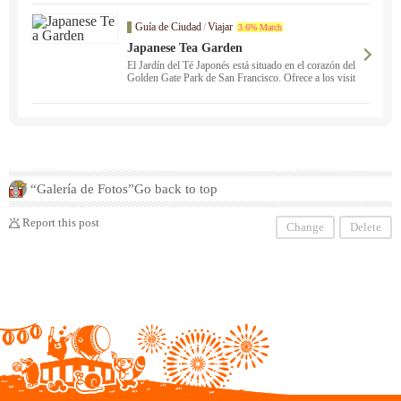
partido ・ Accidente peatonal ・ Accidente con perso
na sin seguro y muchas otras áreas, nuestro personal e
Guía de Ciudad
/
Viajar
3.6% Match
stá bien versado en estas áreas y puede ayudarle desde
la consulta hasta la resolución en japonés. . Protegemo
Japanese Tea Garden
s sus derechos con nuestra riqueza de conocimientos y
El Jardín del Té Japonés está situado en el corazón del
experiencia. Por favor, no dude en ponerse en contacto
Golden Gate Park de San Francisco. Ofrece a los visit
con nosotros primero con cualquier pregunta ！ "Oper
antes la oportunidad de experimentar la belleza y la ar
aciones japonés ： 800-725-0571" Alaska ・ Arizona
monía de la naturaleza.
・ Illinois ・ Oklahoma ・ Oregon ・ California ・
Colorado ・ Nevada ・ Nuevo México ・ Texas ・ U
tah ・ Consultas gratuitas disponibles desde el Estado
de Washington ！
“Galería de Fotos”Go back to top
Report this post
Change
Delete