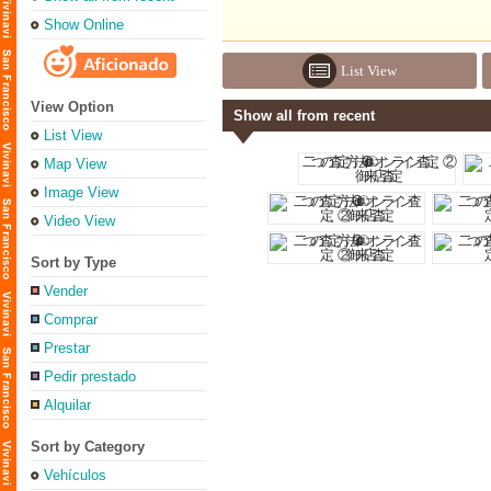
Show Online
List View
View Option
Show all from recent
List View
Map View
Image View
Video View
Sort by Type
Vender
Comprar
Prestar
Pedir prestado
Alquilar
Sort by Category
Vehículos