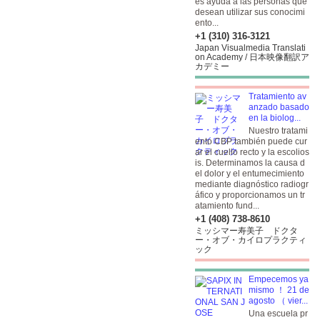
es ayuda a las personas que
desean utilizar sus conocimi
ento...
+1 (310) 316-3121
Japan Visualmedia Translati
on Academy / 日本映像翻訳ア
カデミー
Tratamiento av
anzado basado
en la biolog...
Nuestro tratami
ento CBP también puede cur
ar el cuello recto y la escolios
is. Determinamos la causa d
el dolor y el entumecimiento
mediante diagnóstico radiogr
áfico y proporcionamos un tr
atamiento fund...
+1 (408) 738-8610
ミッシマー寿美子 ドクタ
ー・オブ・カイロプラクティ
ック
Empecemos ya
mismo ！ 21 de
agosto （ vier...
Una escuela pr