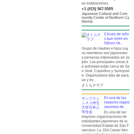
as instalaciones.
+1 (415) 567-5505
Japanese Cultural and Com
munity Center of Northern Ca
lifornia
Círculo de niño
s que viven en
Silicon Va...
Grupo de madres e hijos cuy
os miembros son japoneses
y personas interesadas en Ja
pón. Las principales zonas d
e actividad están cerca de Sa
n José, Cupertino y Sunnyval
e. Organizamos días de parq
ue y ev...
さくらクラブ
Es una de las
mayores organi
zaciones de ...
Es una de las
mayores organizaciones de
estudiantes japoneses de la
Universidad Estatal de San F
rancisco. La JSA Career tien