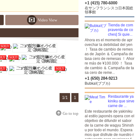
+1 (415) 780-6000
在サンフランシスコ日本国総
領事館
Video View
Tienda de com
praventa de co
ches] Si quie...
Ahora es el momento de apr
ovechar la debilidad del yen
SOLD
！ Tasa de cambio de remes
as de Japón ＆ Campaña de
OLD
SOLD
tasa cero de remesas ！ Ahor
re más de ¥100.000 ！ Tasa
de cambio ＆ Campaña de ta
OLD
SOLD
sa cero de reme...
+1 (650) 284-9213
Bubka!(ブブカ)
Restaurante ya
1/1
1
kiniku que sirve
carne de ...
Este restaurante de yakiniku
Go to top
al estilo japonés opera con el
objetivo de difundir el sabor
de la carne de wagyu Shinsh
u por todo el mundo. Espera
mos que disfrute de nuestro r