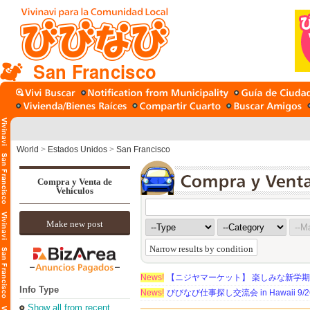
San Francisco
World
>
Estados Unidos
>
San Francisco
Compra y Venta de
Vehículos
Make new post
Narrow results by condition
News!
【ニジヤマーケット】 楽しみな新学
Info Type
News!
びびなび仕事探し交流会 in Hawaii 9/26（
Show all from recent