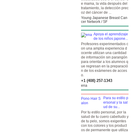
e mama, la vida después del
tratamiento, la detección prec
oz del cáncer de ...
Young Japanese Breast Can
cer Network / SF
Apoya el aprendizaje
de los niños japone...
Profesores experimentados c
on una amplia experiencia d
ocente utilizan una cantidad
de información sin parangón
para orientar a los alumnos q
ue regresan en la preparació
n de los exámenes de acces
o.
+1 (408) 257-1343
ena
Para su estilo p
ersonal y la sal
ud de su...
Por tu estilo personal, por la
salud de tu cuero cabelludo y
de tu pelo, somos exigentes
con los colores y los product
os de permanente que utiliza