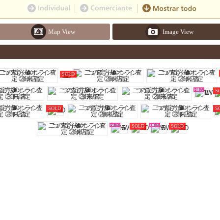
Map View
Image View
SOLD
S
SOLD
S
SOLD
SOLD