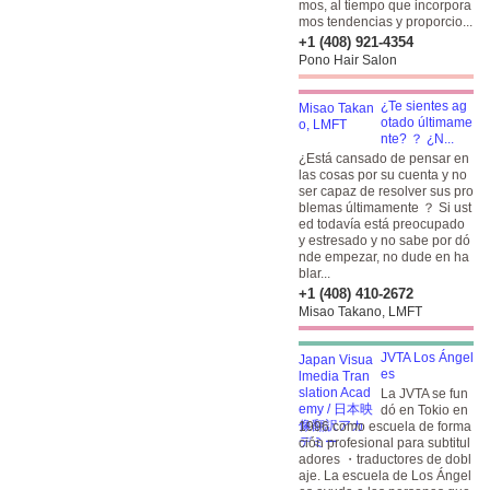
mos, al tiempo que incorpora
mos tendencias y proporcio...
+1 (408) 921-4354
Pono Hair Salon
¿Te sientes ag
otado últimame
nte? ？ ¿N...
¿Está cansado de pensar en
las cosas por su cuenta y no
ser capaz de resolver sus pro
blemas últimamente ？ Si ust
ed todavía está preocupado
y estresado y no sabe por dó
nde empezar, no dude en ha
blar...
+1 (408) 410-2672
Misao Takano, LMFT
JVTA Los Ángel
es
La JVTA se fun
dó en Tokio en
1996 como escuela de forma
ción profesional para subtitul
adores ・traductores de dobl
aje. La escuela de Los Ángel