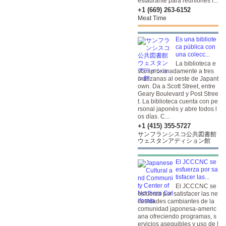
estaurante para reuniones f...
+1 (669) 263-6152
Meat Time
Es una bibliote
ca pública con
una colecc...
La biblioteca e
stá aproximadamente a tres
manzanas al oeste de Japant
own. Da a Scott Street, entre
Geary Boulevard y Post Stree
t. La biblioteca cuenta con pe
rsonal japonés y abre todos l
os días. C...
+1 (415) 355-5727
サンフランシスコ公共図書館
ウェスタンアディション館
El JCCCNC se
esfuerza por sa
tisfacer las...
El JCCCNC se
esfuerza por satisfacer las ne
cesidades cambiantes de la
comunidad japonesa-americ
ana ofreciendo programas, s
ervicios asequibles y uso de l