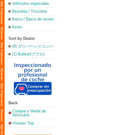
Vehículos especiales
Bicicleta / Tricicleta
Barco / Barco de recreo
Avión
Sort by Dealer
(8) ガリバーシリコンバ
レー店
(1) Bubka!(ブブカ)
Back
Compra y Venta de
Vehículos
Vivinavi Top