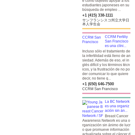
e como objetivo apoyar a los
estudiantes japoneses en su
búsqueda de empleo ...
+1 (415) 338-1111
サンフランシスコ州立大学日
本人学生会
CCRM Fertiliy
San Francisco
es una clíni...
Incluso sólo el tratamiento de
la infertilidad está lleno de an
siedad. Además de eso, el in
glés difícil y los términos técn
icos, y la frustración de no po
der comunicar lo que quiere
decir, no tiene q...
+1 (650) 646-7500
CCRM San Francisco
La BC Network
es una organiz
ación sin án...
Breast Cancer
Awareness Network es una o
rganización sin ánimo de lucr
o que promueve información
actualizada sobre el cáncer d