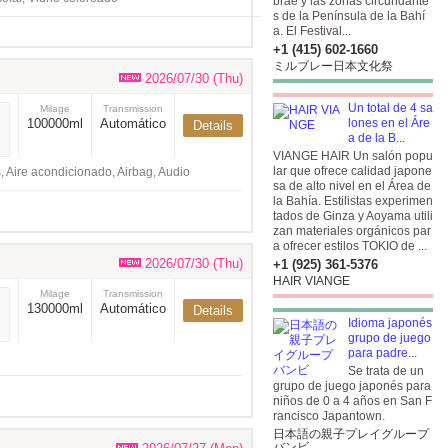
brae y las zonas circundante
s de la Península de la Bahí
a. El Festival...
+1 (415) 602-1660
ミルブレー日本文化祭
2026/07/30 (Thu)
Un total de 4 sa
Milage
Transmission
100000ml
Automático
lones en el Áre
Details
a de la B...
VIANGE HAIR Un salón popu
lar que ofrece calidad japone
, Aire acondicionado, Airbag, Audio
sa de alto nivel en el Área de
la Bahía. Estilistas experimen
tados de Ginza y Aoyama utili
zan materiales orgánicos par
a ofrecer estilos TOKIO de ...
2026/07/30 (Thu)
+1 (925) 361-5376
HAIR VIANGE
Milage
Transmission
130000ml
Automático
Details
Idioma japonés
grupo de juego
para padre...
Se trata de un
grupo de juego japonés para
niños de 0 a 4 años en San F
rancisco Japantown.
日本語の親子プレイグループ
バンビ