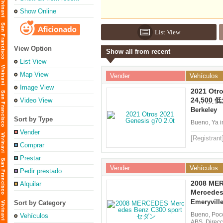
Show Online
List View
View Option
Show all from recent
List View
Map View
Vender
Vehículos
Image View
2021 Otro
24,50
Video View
ー整備記
Berkeley
Sort by Type
Bueno, Ya i
Vender
[Registrant
Comprar
Prestar
Vender
Vehículos
Pedir prestado
2008 ME
Alquilar
Benz C3
Mercedes
4MATIC 
Emeryvill
Sort by Category
ダン
Bueno, Poco
Vehículos
ABS, Direcc