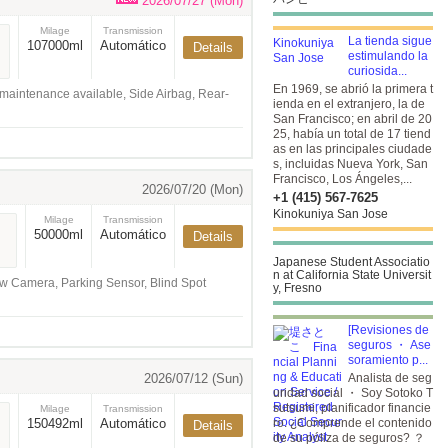
2026/07/27 (Mon)
Milage
Transmission
La tienda sigue
107000ml
Automático
Details
estimulando la
curiosida...
En 1969, se abrió la primera t
aintenance available, Side Airbag, Rear-
ienda en el extranjero, la de
San Francisco; en abril de 20
25, había un total de 17 tiend
as en las principales ciudade
s, incluidas Nueva York, San
Francisco, Los Ángeles,...
2026/07/20 (Mon)
+1 (415) 567-7625
Kinokuniya San Jose
Milage
Transmission
50000ml
Automático
Details
Japanese Student Associatio
n at California State Universit
ew Camera, Parking Sensor, Blind Spot
y, Fresno
[Revisiones de
seguros ・ Ase
soramiento p...
2026/07/12 (Sun)
Analista de seg
uridad social ・ Soy Sotoko T
sutsumi, planificador financie
Milage
Transmission
150492ml
Automático
ro. ¿Comprende el contenido
Details
de su póliza de seguros? ？