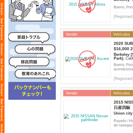
Bueno, Poc
[Registrant
Vender
Vehículos
2020 SU
$16,000
Ascent P
Berkeley 
Park)
, Cal
Bueno, Poco
acondiciona
Adaptive Cr
[Registrant
Vender
Vehículos
2015 NIS
pathfinde
日産四駆
Union city
Rayado / Ha
de navegaci
Acceleratio