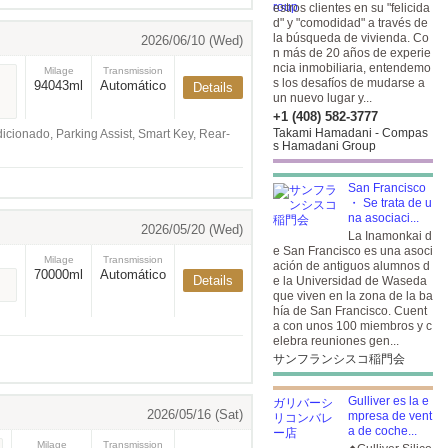
estros clientes en su "felicida
d" y "comodidad" a través de
la búsqueda de vivienda. Co
2026/06/10 (Wed)
n más de 20 años de experie
ncia inmobiliaria, entendemo
Milage
Transmission
s los desafíos de mudarse a
94043ml
Automático
Details
un nuevo lugar y...
+1 (408) 582-3777
Takami Hamadani - Compas
cionado, Parking Assist, Smart Key, Rear-
s Hamadani Group
San Francisco
・ Se trata de u
na asociaci...
2026/05/20 (Wed)
La Inamonkai d
e San Francisco es una asoci
Milage
Transmission
ación de antiguos alumnos d
70000ml
Automático
Details
e la Universidad de Waseda
que viven en la zona de la ba
hía de San Francisco. Cuent
a con unos 100 miembros y c
elebra reuniones gen...
サンフランシスコ稲門会
Gulliver es la e
2026/05/16 (Sat)
mpresa de vent
a de coche...
Milage
Transmission