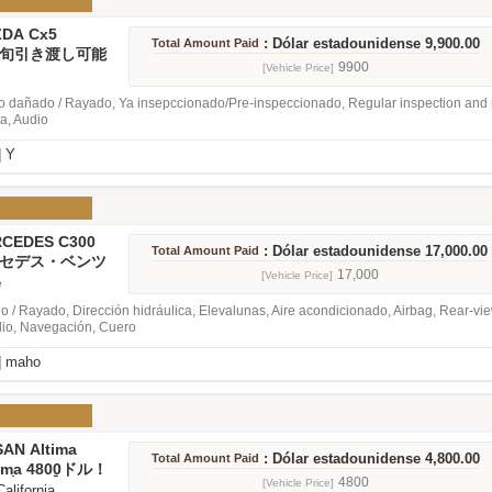
ZDA Cx5
: Dólar estadounidense 9,900.00
Total Amount Paid
中旬引き渡し可能
-5 2016
9900
[Vehicle Price]
 dañado / Rayado, Ya insepccionado/Pre-inspeccionado, Regular inspection and m
a, Audio
]
Y
RCEDES C300
: Dólar estadounidense 17,000.00
Total Amount Paid
メルセデス・ベンツ
17,000
[Vehicle Price]
e
 / Rayado, Dirección hidráulica, Elevalunas, Aire acondicionado, Airbag, Rear-vi
dio, Navegación, Cuero
]
maho
SAN Altima
: Dólar estadounidense 4,800.00
Total Amount Paid
ima 4800ドル！
本車です】
4800
[Vehicle Price]
California