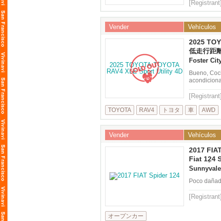
Camera, Par
[Registrant
Vender
Vehículos
2025 TO
RAV4 XLE 
低走行距
4D
Foster Cit
Bueno, Coch
acondiciona
Control, Em
[Registrant
TOYOTA
RAV4
トヨタ
車
AWD
Vender
Vehículos
2017 FIAT
Fiat 124
オープン
Sunnyvale
Poco dañado
[Registrant
オープンカー