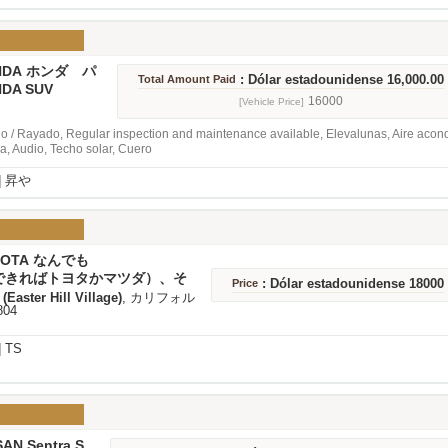
ONDA ホンダ パ
: Dólar estadounidense 16,000.00
Total Amount Paid
X-L(AWD)
NDA SUV
16000
[Vehicle Price]
 / Rayado, Regular inspection and maintenance available, Elevalunas, Aire acondi
, Audio, Techo solar, Cuero
]
昇や
OYOTA なんでも
できればトヨタかマツダ）、そ
: Dólar estadounidense 18000
Price
も
Easter Hill Village)
, カリフォル
804
]
TS
SAN Sentra S