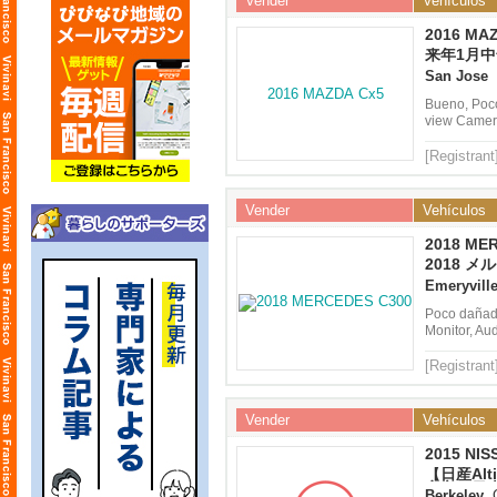
Vender
Vehículos
2016 MA
来年1月
Mazda Cx
San Jose
Bueno, Poco
view Camer
[Registrant
Vender
Vehículos
2018 ME
2018 
C300
Emeryvill
Poco dañado
Monitor, Au
[Registrant
Vender
Vehículos
2015 NIS
【日産Alt
安心の日
Berkeley
, 