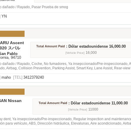
o dañado / Rayado, Pasar Prueba de smog
]
YN
BARU Ascent
: Dólar estadounidense 16,000.00
Total Amount Paid
 2020 スバル
remium 4D
16,000
[Vehicle Price]
(San Pablo
ifornia, 94710
 dañado / Rayado, Coche, No fumadores, Ya insepccionado/Pre-inspeccionado, ABS
do, Airbag, Collision Prevention, Parking Assist, Smart Key, Lane Assist, Rear-vie
uise Control, Emergency Brake, Audio, Navegación, Techo solar
]
maho
[TEL]
3412379240
SAN Nissan
: Dólar estadounidense 11,000.00
Total Amount Paid
r
11000
[Vehicle Price]
y dent, Ya insepccionado/Pre-inspeccionado, Regular inspection and maintenance
ón para vehículo, ABS, Dirección hidráulica, Elevalunas, Aire acondicionado, Airba
n Pedal Misapplication Prevention, Parking Assist, Side Airbag, Curtain Airbag, Key