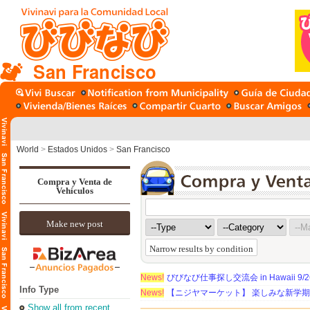
San Francisco
World
>
Estados Unidos
>
San Francisco
Compra y Venta de
Vehículos
Make new post
Narrow results by condition
News!
びびなび仕事探し交流会 in Hawaii 9/26（
Info Type
News!
【ニジヤマーケット】 楽しみな新学
Show all from recent