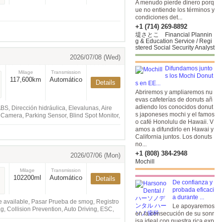
A menudo pierde dinero porq
ue no entiende los términos y
condiciones det...
+1 (714) 269-8892
堤さとこ Financial Plannin
g & Education Service / Regi
stered Social Security Analyst
2026/07/08 (Wed)
Difundamos junto
Milage
Transmission
s los Mochi Donut
117,600km
Automático
Details
s en EE...
Abriremos y ampliaremos nu
evas cafeterías de donuts añ
adiendo los conocidos donut
, Dirección hidráulica, Elevalunas, Aire
s japoneses mochi y el famos
w Camera, Parking Sensor, Blind Spot Monitor,
o café Honolulu de Hawaii. V
amos a difundirlo en Hawai y
California juntos. Los donuts
no...
+1 (808) 384-2948
2026/07/06 (Mon)
Mochill
Milage
Transmission
102200ml
Automático
Details
De confianza y
probada eficaci
a durante ...
 available, Pasar Prueba de smog, Registro
Le apoyaremos
g, Collision Prevention, Auto Driving, ESC,
en la consecución de su sonr
less, Smart Key, Lane Assist, Rear-view
isa ideal con nuestra rica exp