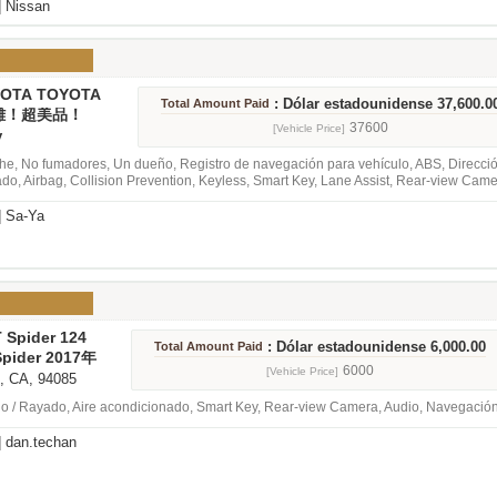
king Sensor, Blind Spot Monitor, Adaptive Cruise Control, Emergency Brake, Vidri
]
Nissan
YOTA TOYOTA
: Dólar estadounidense 37,600.0
Total Amount Paid
Sport Utility
離！超美品！
37600
[Vehicle Price]
y
e, No fumadores, Un dueño, Registro de navegación para vehículo, ABS, Dirección
do, Airbag, Collision Prevention, Keyless, Smart Key, Lane Assist, Rear-view Camer
ergency Brake, Audio, Navegación, Techo solar
]
Sa-Ya
 Spider 124
: Dólar estadounidense 6,000.00
Total Amount Paid
 Spider 2017年
カー
6000
[Vehicle Price]
, CA, 94085
 / Rayado, Aire acondicionado, Smart Key, Rear-view Camera, Audio, Navegació
]
dan.techan