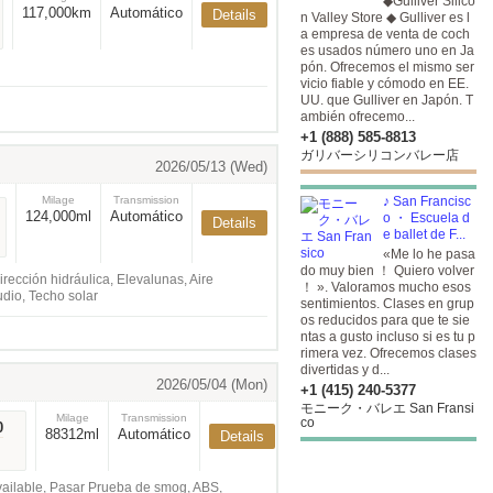
◆Gulliver Silico
117,000km
Automático
Details
n Valley Store ◆ Gulliver es l
a empresa de venta de coch
es usados número uno en Ja
pón. Ofrecemos el mismo ser
vicio fiable y cómodo en EE.
UU. que Gulliver en Japón. T
ambién ofrecemo...
+1 (888) 585-8813
ガリバーシリコンバレー店
2026/05/13 (Wed)
Milage
Transmission
♪ San Francisc
124,000ml
Automático
o ・ Escuela d
Details
e ballet de F...
«Me lo he pasa
do muy bien ！ Quiero volver
ección hidráulica, Elevalunas, Aire
！ ». Valoramos mucho esos
dio, Techo solar
sentimientos. Clases en grup
os reducidos para que te sie
ntas a gusto incluso si es tu p
rimera vez. Ofrecemos clases
divertidas y d...
2026/05/04 (Mon)
+1 (415) 240-5377
モニーク・バレエ San Fransi
Milage
Transmission
co
0
88312ml
Automático
Details
ailable, Pasar Prueba de smog, ABS,