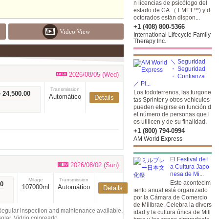
n licencias de psicólogo del
estado de CA （ LMFT™) y d
octorados están dispon...
+1 (408) 800-5366
Video View
International Lifecycle Family
Therapy Inc.
＼ Seguridad
・ Seguridad
2026/08/05 (Wed)
・ Confianza
／ Pl...
Transmission
Los todoterrenos, las furgone
 24,500.00
Automático
Details
tas Sprinter y otros vehículos
pueden elegirse en función d
el número de personas que l
os utilicen y de su finalidad.
+1 (800) 794-0994
AM World Express
El Festival de l
2026/08/02 (Sun)
a Cultura Japo
nesa de Mi...
Milage
Transmission
Este acontecim
00
107000ml
Automático
Details
iento anual está organizado
por la Cámara de Comercio
de Millbrae. Celebra la divers
egular inspection and maintenance available,
idad y la cultura única de Mill
olar, Vidrio coloreado