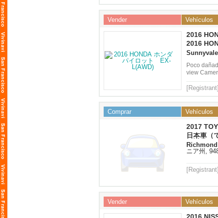
Vender
Vehículos
2016 H
イロット E
2016 HO
Sunnyvale
Poco dañado
view Camera
[Registrant
Comprar
Vehículos
2017 T
日本車（
れ以外で
Richmond (
ニア州, 94
[Registrant
Vender
Vehículos
2016 NIS