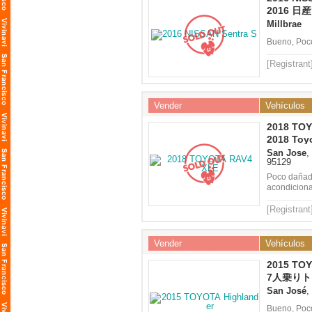
2016 日産 
ントラ) 
Millbrae
Bueno, Poc
[Registrant
Vender
Vehículos
2018 TO
XLE
2018 Toy
San Jose
,
95129
Poco dañado
acondiciona
[Registrant
Vender
Vehículos
2015 TOY
7人乗りト
ンダー
San José
,
Bueno, Poco