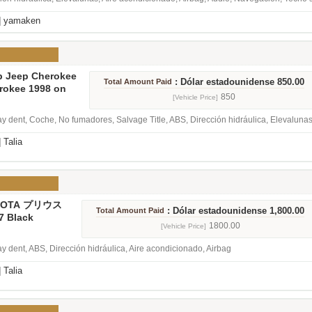
]
yamaken
p Jeep Cherokee
: Dólar estadounidense 850.00
Total Amount Paid
rokee 1998 on
850
[Vehicle Price]
y dent, Coche, No fumadores, Salvage Title, ABS, Dirección hidráulica, Elevalunas
]
Talia
OYOTA プリウス
: Dólar estadounidense 1,800.00
Total Amount Paid
7 Black
1800.00
[Vehicle Price]
y dent, ABS, Dirección hidráulica, Aire acondicionado, Airbag
]
Talia