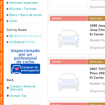
Vehículos especiales
[Registrant
Bicicleta / Tricicleta
Barco / Barco de recreo
Vender
Vehículos
Avión
1998 Jee
Jeep Che
Sort by Dealer
Sale
El Cerrito
(8) ガリバーシリコンバ
レー店
Rayado / Ha
(1) Bubka!(ブブカ)
[Registrant
Vender
Vehículos
2007 T
Prius 200
El Cerrito
Back
Rayado / Ha
Compra y Venta de
Vehículos
[Registrant
Vivinavi Top