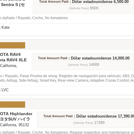
: Dólar estadounidense 6,500.00
Total Amount Paid
Sentra S (セ
引き渡し8月頃
6500
[Vehicle Price]
o dañado / Rayado, Coche, No fumadores
]
Kate
YOTA RAV4
: Dólar estadounidense 14,000.00
Total Amount Paid
ota RAV4 XLE
14000
[Vehicle Price]
 California,
 / Rayado, Pasar Prueba de smog, Registro de navegación para vehículo, ABS, Dir
do, Airbag, Side Airbag, Smart Key, Rear-view Camera, Adaptive Cruise Control, Au
]
LVC
OTA Highlander
: Dólar estadounidense 17,390.0
Total Amount Paid
ヨタSUV ハイラ
17390
[Vehicle Price]
 California, 95132
 dañado / Rayado, Coche, No fumadores, Regular inspection and maintenance av