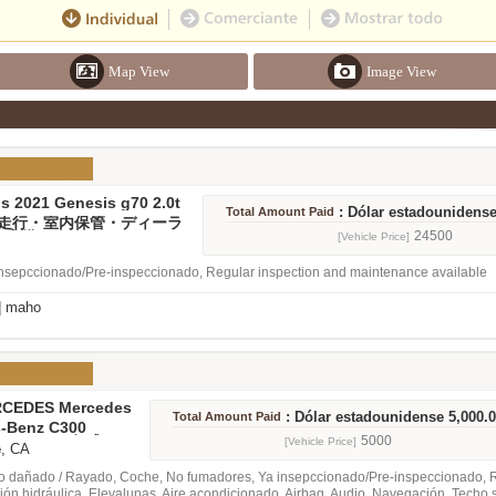
Map View
Image View
s 2021 Genesis g70 2.0t
: Dólar estadounidense
Total Amount Paid
0 低走行・室内保管・ディーラ
録完備
24500
[Vehicle Price]
nsepccionado/Pre-inspeccionado, Regular inspection and maintenance available
]
maho
RCEDES Mercedes
: Dólar estadounidense 5,000.
Total Amount Paid
00 sport セダン
-Benz C300
Sport 2008年式 セ
5000
[Vehicle Price]
e
, CA
 dañado / Rayado, Coche, No fumadores, Ya insepccionado/Pre-inspeccionado, R
ión hidráulica, Elevalunas, Aire acondicionado, Airbag, Audio, Navegación, Techo s