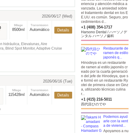
o coloreado, Cuero
eriencia y atención médica a
vanzada. La ansiedad sobre
el tratamiento dental en los E
2026/06/17 (Wed)
E.UU. es común. Seguro, pro
cedimientos d...
Milage
Transmission
+1 (408) 354-1717
0
8500ml
Automático
Details
Harsono Dental / ハーソノデ
ンタル ハーソノ歯科
 hidráulica, Elevalunas, Aire
a, Blind Spot Monitor, Adaptive Cruise
Restaurante de
ramen de estilo
japonés q...
Hinodeya es un restaurante
de ramen al estilo japonés cr
eado por la cuarta generació
n del jefe de Hinodeya, que s
e formó en un restaurante Ry
2026/06/16 (Tue)
otei de primera clase en Ginz
a, utilizando técnicas culina
Milage
Transmission
r...
115428ml
Automático
Details
+1 (415) 216-5011
四代目ひのでや
n
Podemos ayud
arle con la vent
a de viviend...
Apoyamos a nu