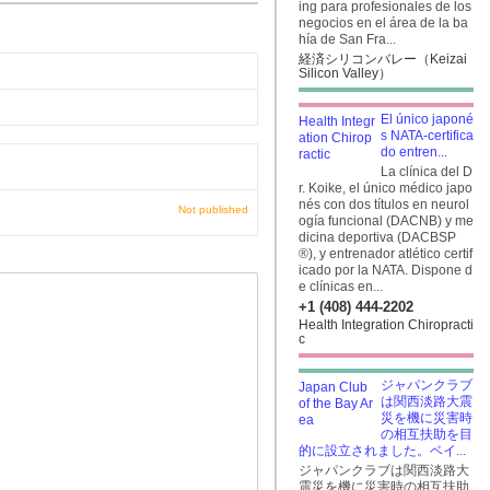
ing para profesionales de los
negocios en el área de la ba
hía de San Fra...
経済シリコンバレー（Keizai
Silicon Valley）
El único japoné
s NATA-certifica
do entren...
La clínica del D
r. Koike, el único médico japo
nés con dos títulos en neurol
Not published
ogía funcional (DACNB) y me
dicina deportiva (DACBSP
®), y entrenador atlético certif
icado por la NATA. Dispone d
e clínicas en...
+1 (408) 444-2202
Health Integration Chiropracti
c
ジャパンクラブ
は関西淡路大震
災を機に災害時
の相互扶助を目
的に設立されました。ベイ...
ジャパンクラブは関西淡路大
震災を機に災害時の相互扶助