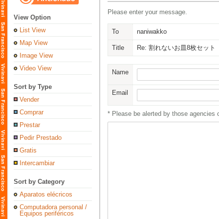
Please enter your message.
View Option
List View
To
naniwakko
Map View
Title
Re: 割れないお皿8枚セット
Image View
Video View
Name
Sort by Type
Email
Vender
Comprar
* Please be alerted by those agencies 
Prestar
Pedir Prestado
Gratis
Intercambiar
Sort by Category
Aparatos elécricos
Computadora personal /
Equipos periféricos