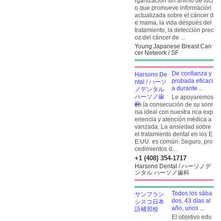
rganización sin ánimo de lucr
o que promueve información
actualizada sobre el cáncer d
e mama, la vida después del
tratamiento, la detección prec
oz del cáncer de ...
Young Japanese Breast Can
cer Network / SF
De confianza y
probada eficaci
a durante ...
Le apoyaremos
en la consecución de su sonr
isa ideal con nuestra rica exp
eriencia y atención médica a
vanzada. La ansiedad sobre
el tratamiento dental en los E
E.UU. es común. Seguro, pro
cedimientos d...
+1 (408) 354-1717
Harsono Dental / ハーソノデ
ンタル ハーソノ歯科
Todos los sába
dos, 43 días al
año, unos ...
El objetivo edu