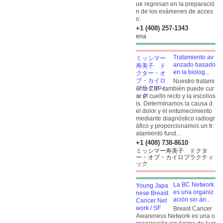
ue regresan en la preparació
n de los exámenes de acces
o.
+1 (408) 257-1343
ena
Tratamiento av
anzado basado
en la biolog...
Nuestro tratami
ento CBP también puede cur
ar el cuello recto y la escolios
is. Determinamos la causa d
el dolor y el entumecimiento
mediante diagnóstico radiogr
áfico y proporcionamos un tr
atamiento fund...
+1 (408) 738-8610
ミッシマー寿美子 ドクタ
ー・オブ・カイロプラクティ
ック
La BC Network
es una organiz
ación sin án...
Breast Cancer
Awareness Network es una o