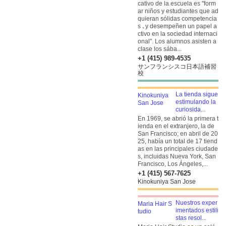
cativo de la escuela es "form
ar niños y estudiantes que ad
quieran sólidas competencia
s ､y desempeñen un papel a
ctivo en la sociedad internaci
onal". Los alumnos asisten a
clase los sába...
+1 (415) 989-4535
サンフランシスコ日本語補習
校
La tienda sigue
estimulando la
curiosida...
En 1969, se abrió la primera t
ienda en el extranjero, la de
San Francisco; en abril de 20
25, había un total de 17 tiend
as en las principales ciudade
s, incluidas Nueva York, San
Francisco, Los Ángeles,...
+1 (415) 567-7625
Kinokuniya San Jose
Nuestros exper
imentados estili
stas resol...