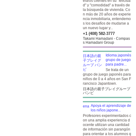
estros clientes en su "felicida
d" y "comodidad" a través de
la búsqueda de vivienda. Co
n más de 20 años de experie
ncia inmobiliaria, entendemo
s los desafíos de mudarse a
un nuevo lugar y...
+1 (408) 582-3777
Takami Hamadani - Compas
s Hamadani Group
Idioma japonés
grupo de juego
para padre...
Se trata de un
grupo de juego japonés para
niños de 0 a 4 años en San F
rancisco Japantown.
日本語の親子プレイグループ
バンビ
Apoya el aprendizaje de
los niños japone...
Profesores experimentados c
on una amplia experiencia d
ocente utilizan una cantidad
de información sin parangón
para orientar a los alumnos q