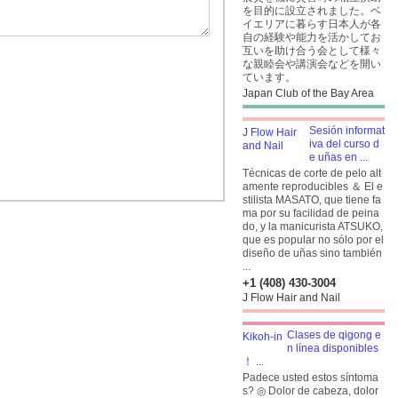
を目的に設立されました。ベ
イエリアに暮らす日本人が各
自の経験や能力を活かしてお
互いを助け合う会として様々
な親睦会や講演会などを開い
ています。
Japan Club of the Bay Area
Sesión informat
iva del curso d
e uñas en ...
Técnicas de corte de pelo alt
amente reproducibles ＆ El e
stilista MASATO, que tiene fa
ma por su facilidad de peina
do, y la manicurista ATSUKO,
que es popular no sólo por el
diseño de uñas sino también
...
+1 (408) 430-3004
J Flow Hair and Nail
Clases de qigong e
n línea disponibles
！ ...
Padece usted estos síntoma
s? ◎ Dolor de cabeza, dolor