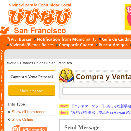
San Francisco
World
>
Estados Unidos
>
San Francisco
Compra y Venta Personal
Make new post
Info Type
News!
【ニジヤマーケット】 楽しみな新学
Show all from recent
News!
びびなび仕事探し交流会 in Hawaii 9/26（
Show Online
Send Message