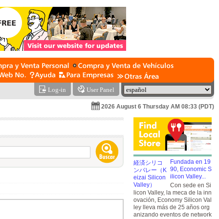
Log-in
User Panel
2026 August 6 Thursday AM 08:33 (PDT)
Fundada en 19
90, Economic S
ilicon Valley...
Con sede en Si
licon Valley, la meca de la inn
ovación, Economy Silicon Val
ley lleva más de 25 años org
anizando eventos de network