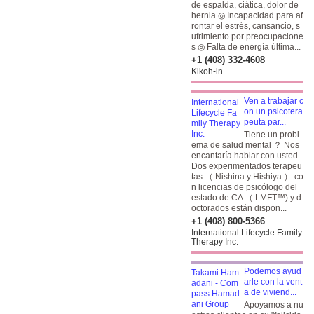
de espalda, ciática, dolor de
hernia ◎ Incapacidad para af
rontar el estrés, cansancio, s
ufrimiento por preocupacione
s ◎ Falta de energía última...
+1 (408) 332-4608
Kikoh-in
Ven a trabajar c
on un psicotera
peuta par...
Tiene un probl
ema de salud mental ？ Nos
encantaría hablar con usted.
Dos experimentados terapeu
tas （ Nishina y Hishiya ） co
n licencias de psicólogo del
estado de CA （ LMFT™) y d
octorados están dispon...
+1 (408) 800-5366
International Lifecycle Family
Therapy Inc.
Podemos ayud
arle con la vent
a de viviend...
Apoyamos a nu