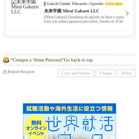
Guía de Ciudad
/
Educación / Aprender
6.81% Match
未来学園 Mirai Gakuen LLC
[Mirai Gakuen] Enseñanza de japonés en línea y expos
ición a la cultura japonesa para niños, basada en 18 añ
os de experiencia ！ Puede participar según el nivel de
japonés de su hijo. ¡Actualmente hay disponibles clase
s en línea y pruebas gratuitas!
“Compra y Venta Personal”Go back to top
Report this post
Copy and Renew
Change
Delete