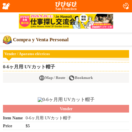
San Francisco
Compra y Venta Personal
Vender / Aparatos elécricos
0-6ヶ月用 UVカット帽子
Map / Route
Bookmark
Vender
Item Name
0-6ヶ月用 UVカット帽子
Price
$5