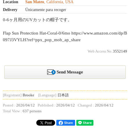
Location
San Mateo
, California, USA
Delivery
Únicamente para recoger
0-6ヶ月用のUVカットの帽子です。
Flap Sun Protection Hat-Coral-0/6mo https://www.amazon.com/dp/B
097J3VYLH?ref=ppx_pop_mob_ap_share
Web Access No.
3552149
Send Message
[Registrant]
Brooke
[Language]
日本語
Posted :
2026/04/12
Published :
2026/04/12
Changed :
2026/04/12
Total View :
637 persons
Share