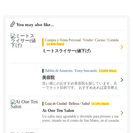
You may also like...
Compra y Venta Personal
/
Vender
/
Cocina / Comida
14.46% Match
ミートスライサー(値下げ)
Tablón de Anuncios
/
Estoy buscando
13.68% Match
美容院
良い感じのおすすめ美容院を探しています。月
一でカット目的です。 おすすめあれば是非教え
てください♪
Guía de Ciudad
/
Belleza / Salud
14.14% Match
At One Ten Salon
Un salón muy agradable y divertido para jóvenes y ma
yores, situado en el centro de San Mateo, en el corazón
de la meca de las TI, Silicon Valley Peninsula ！ Estili
stas japoneses experimentados te están esperando.