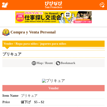
San Francisco
Compra y Venta Personal
Vender / Ropa para niños / juguetes para niños
プリキュア
Map / Route
Bookmark
Vender
Item Name
プリキュア
Price
値下げ $5→$2