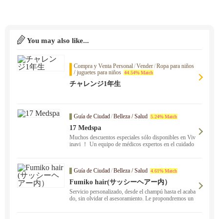
You may also like...
Compra y Venta Personal
/
Vender
/
Ropa para niños
/ juguetes para niños
44.54% Match
チャレンジ1年生
Guía de Ciudad
/
Belleza / Salud
5.24% Match
17 Medspa
Muchos descuentos especiales sólo disponibles en Viv
inavi ！ Un equipo de médicos expertos en el cuidado
de la piel, tratamientos faciales y corporales están disp
onibles para ayudarle a verse y sentirse lo mejor posibl
e. Tratamiento de cicatrices de acné, Botox, lifting ocul
Guía de Ciudad
/
Belleza / Salud
4.61% Match
ar, no dude en ponerse en contacto con nosotros. Cons
ultas gratuitas disponibles ！.
Fumiko hair(サッシーヘアー内）
Servicio personalizado, desde el champú hasta el acaba
do, sin olvidar el asesoramiento. Le propondremos un
estilo que se adapte al estilo de vida de cada uno sin se
r desmesurado. No dude en consultarnos.