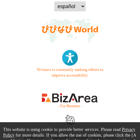
Vivinavi is constantly making efforts to
improve accessibility.
- For Business -
This website is using cookie to provide better services. Please read
Privacy
Contact Us
Starter Guide
FAQ
Policy
for more details. If you allow the use of cookies, please click the [A
Terms of Use
Trademark / Copyright
Privacy Policy