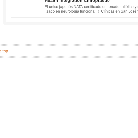
Health Integration Chiropractic
El único japonés NATA-certificado entrenador atlético 
lizado en neurología funcional ！ Clínicas en San José
sotros si usted sufre de lesiones deportivas, rigidez en
ata, o si usted está sufriendo de problemas físicos ine
otro lugar, o si usted está buscando para mejorar su re
o top