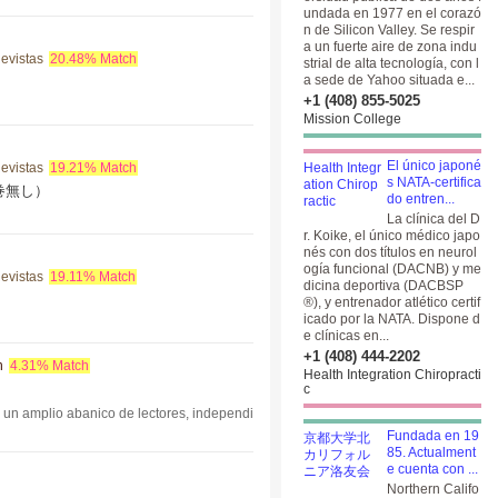
undada en 1977 en el corazó
n de Silicon Valley. Se respir
a un fuerte aire de zona indu
Revistas
20.48% Match
strial de alta tecnología, con l
a sede de Yahoo situada e...
+1 (408) 855-5025
Mission College
El único japoné
Revistas
19.21% Match
s NATA-certifica
巻無し）
do entren...
La clínica del D
r. Koike, el único médico japo
nés con dos títulos en neurol
ogía funcional (DACNB) y me
Revistas
19.11% Match
dicina deportiva (DACBSP
®), y entrenador atlético certif
icado por la NATA. Dispone d
e clínicas en...
+1 (408) 444-2202
n
4.31% Match
Health Integration Chiropracti
c
e un amplio abanico de lectores, independi
Fundada en 19
85. Actualment
e cuenta con ...
Northern Califo