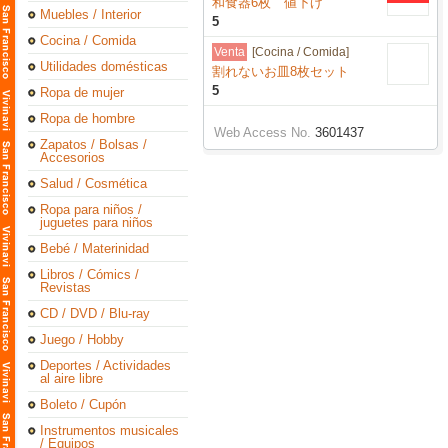
和食器6枚 値下げ
Muebles / Interior
5
Cocina / Comida
Venta
[Cocina / Comida]
Utilidades domésticas
割れないお皿8枚セット
5
Ropa de mujer
Ropa de hombre
Web Access No.
3601437
Zapatos / Bolsas /
Accesorios
Salud / Cosmética
Ropa para niños /
juguetes para niños
Bebé / Materinidad
Libros / Cómics /
Revistas
CD / DVD / Blu-ray
Juego / Hobby
Deportes / Actividades
al aire libre
Boleto / Cupón
Instrumentos musicales
/ Equipos