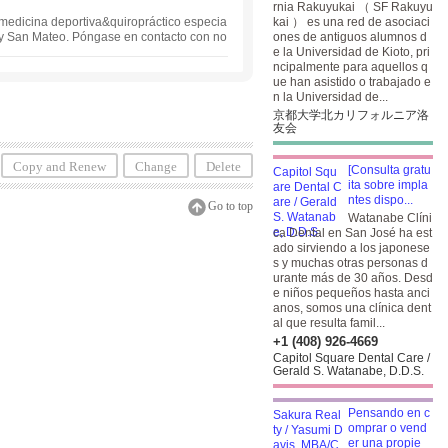
rnia Rakuyukai （ SF Rakuyu
y medicina deportiva&quiropráctico especia
kai ） es una red de asociaci
 y San Mateo. Póngase en contacto con no
ones de antiguos alumnos d
 los hombros y dolor de espalda de larga d
e la Universidad de Kioto, pri
xplicables que no se han curado en ningún
ncipalmente para aquellos q
ndimiento deportivo.
ue han asistido o trabajado e
n la Universidad de...
京都大学北カリフォルニア洛
友会
Copy and Renew
Change
Delete
[Consulta gratu
ita sobre impla
ntes dispo...
Go to top
Watanabe Clíni
ca Dental en San José ha est
ado sirviendo a los japonese
s y muchas otras personas d
urante más de 30 años. Desd
e niños pequeños hasta anci
anos, somos una clínica dent
al que resulta famil...
+1 (408) 926-4669
Capitol Square Dental Care /
Gerald S. Watanabe, D.D.S.
Pensando en c
omprar o vend
er una propie