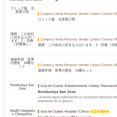
Compra y Venta Personal
/
Vender
/
Libros / Cómics / 
コミック版 北里柴三郎
Compra y Venta Personal
/
Vender
/
Libros / Cómics / 
漫画 この会社に好きな人がいます。1－15巻（10
Compra y Venta Personal
/
Vender
/
Libros / Cómics / 
漫画学習 世界の歴史 14冊セット
Guía de Ciudad
/
Entretenimiento / Hobby / Recreació
Kinokuniya San Jose
La tienda sigue estimulando la curiosidad intelectual d
entemente de su género.
Guía de Ciudad
/
Hospital / Clinica
4.21% Match