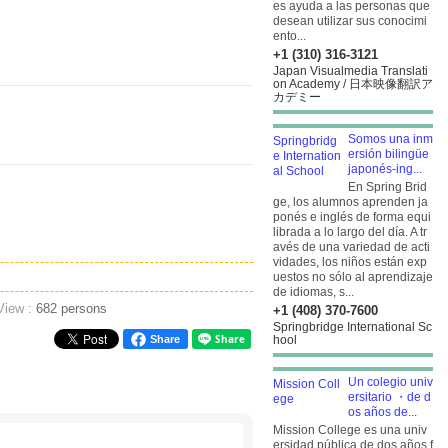
es ayuda a las personas que
desean utilizar sus conocimi
ento...
+1 (310) 316-3121
Japan Visualmedia Translati
on Academy / 日本映像翻訳ア
カデミー
Somos una inm
ersión bilingüe
japonés-ing...
En Spring Brid
ge, los alumnos aprenden ja
ponés e inglés de forma equi
librada a lo largo del día. A tr
avés de una variedad de acti
vidades, los niños están exp
uestos no sólo al aprendizaje
de idiomas, s...
View :
682 persons
+1 (408) 370-7600
Springbridge International Sc
Share
hool
Un colegio univ
ersitario ・de d
os años de...
Mission College es una univ
ersidad pública de dos años f