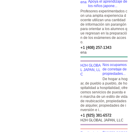
Apoya el aprendizaje de
los niños japone...
Profesores experimentados c
on una amplia experiencia d
ocente utilizan una cantidad
de información sin parangón
para orientar a los alumnos q
ue regresan en la preparació
n de los exámenes de acces
o.
+1 (408) 257-1343
ena
Nos ocupamos
de corretaje de
propiedades...
De hogar a hog
ar, de pueblo a pueblo, de ho
spitalidad a hospitalidad, ofre
cemos servicios de puesta e
n marcha de un estilo de vida
de reubicación, propiedades
de alquiler, propiedades de i
nversión e i...
+1 (925) 381-6572
H2H GLOBAL JAPAN, LLC