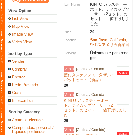
KINTO ガラスティー
Item Name
ポット、ティカップソ
View Option
ーサー（2セット）の
List View
セット 値下げしま
した
Map View
20
Price
Image View
San Jose
, California,
Location
Video View
95124 アメリカ合衆国
Únicamente para reco
Sort by Type
Delivery
ger
Vender
Comprar
Venta
[Cocina / Comida]
SOLD
蓋付きステンレス 角ザル・
Prestar
バットセット（新品）
Pedir Prestado
20
Gratis
Venta
[Cocina / Comida]
Intercambiar
KINTO ガラスティーポッ
ト、ティカップソーサー（2
セット）のセット 値下げしまし
Sort by Category
た
Aparatos elécricos
20
Computadora personal /
Venta
[Cocina / Comida]
Equipos periféricos
SOLD