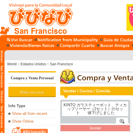
San Francisco
World
>
Estados Unidos
>
San Francisco
Compra y Venta Personal
Vender / Cocina / Comida
Make new post
Info Type
Show all from recent
Show Online
Vender