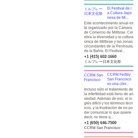
El Festival de l
a Cultura Japo
nesa de Mi...
Este acontecimiento anual es
tá organizado por la Cámara
de Comercio de Millbrae. Cel
ebra la diversidad y la cultura
única de Millbrae y las zonas
circundantes de la Península
de la Bahía. El Festival...
+1 (415) 602-1660
ミルブレー日本文化祭
CCRM Fertiliy
San Francisco
es una clíni...
Incluso sólo el tratamiento de
la infertilidad está lleno de an
siedad. Además de eso, el in
glés difícil y los términos técn
icos, y la frustración de no po
der comunicar lo que quiere
decir, no tiene q...
+1 (650) 646-7500
CCRM San Francisco