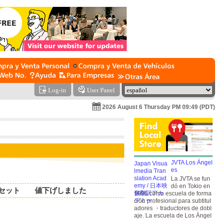
Log-in
User Panel
2026 August 6 Thursday PM 09:49 (PDT)
JVTA Los Ángel
es
La JVTA se fun
dó en Tokio en
）のセット 値下げしました
1996 como escuela de forma
ción profesional para subtitul
adores ・traductores de dobl
aje. La escuela de Los Ángel