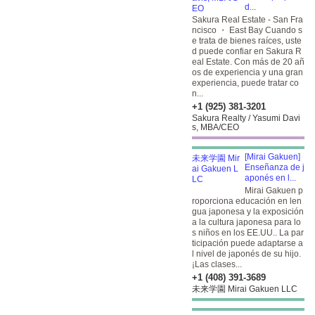
d...
Sakura Real Estate - San Fra
ncisco ・ East Bay Cuando s
e trata de bienes raíces, uste
d puede confiar en Sakura R
eal Estate. Con más de 20 añ
os de experiencia y una gran
experiencia, puede tratar co
n...
+1 (925) 381-3201
Sakura Realty / Yasumi Davi
s, MBA/CEO
[Mirai Gakuen]
Enseñanza de j
aponés en l...
Mirai Gakuen p
roporciona educación en len
gua japonesa y la exposición
a la cultura japonesa para lo
s niños en los EE.UU.. La par
ticipación puede adaptarse a
l nivel de japonés de su hijo.
¡Las clases...
+1 (408) 391-3689
未来学園 Mirai Gakuen LLC