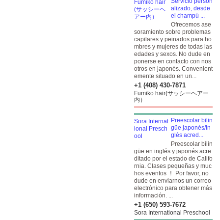
Servicio person
alizado, desde
el champú ...
Ofrecemos ase
soramiento sobre problemas
capilares y peinados para ho
mbres y mujeres de todas las
edades y sexos. No dude en
ponerse en contacto con nos
otros en japonés. Convenient
emente situado en un...
+1 (408) 430-7871
Fumiko hair(サッシーヘアー
内）
Preescolar bilin
güe japonés/in
glés acred...
Preescolar bilin
güe en inglés y japonés acre
ditado por el estado de Califo
rnia. Clases pequeñas y muc
hos eventos ！ Por favor, no
dude en enviarnos un correo
electrónico para obtener más
información. ...
+1 (650) 593-7672
Sora International Preschool