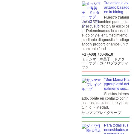
Tratamiento av
anzado basado
en la biolog...
Nuestro tratami
ento CBP también puede cur
ar el cuello recto y la escolios
is. Determinamos la causa d
el dolor y el entumecimiento
mediante diagnóstico radiogr
áfico y proporcionamos un tr
atamiento fund...
+1 (408) 738-8610
ミッシマー寿美子 ドクタ
ー・オブ・カイロプラクティ
ック
*Sun Mama Pla
ygroup está act
ualmente sus...
Si estás interes
ado, ponte en contacto con n
osotros con tu nombre y el de
tu hijo ・ y edad.
サンママプレイグループ
Para todas sus
necesidades e