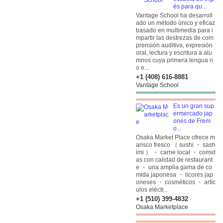
és para qu...
Vantage School ha desarroll
ado un método único y eficaz
basado en multimedia para i
mpartir las destrezas de com
prensión auditiva, expresión
oral, lectura y escritura a alu
mnos cuya primera lengua n
o e...
+1 (408) 616-8881
Vantage School
Es un gran sup
ermercado jap
onés de Frem
o...
Osaka Market Place ofrece m
arisco fresco （ sushi ・ sash
imi ） ・ carne local ・ comid
as con calidad de restaurant
e ・ una amplia gama de co
mida japonesa ・ licores jap
oneses ・ cosméticos ・ artíc
ulos eléctr...
+1 (510) 399-4832
Osaka Marketplace