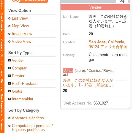
Vender
View Option
漫画 この会社に好き
Item Name
List View
な人がいます。1－15
Map View
巻（10巻無し）
Image View
20
Price
Video View
San Jose
, California,
Location
95124 アメリカ合衆国
Sort by Type
Únicamente para reco
Delivery
ger
Vender
Comprar
Venta
[Libros / Cómics / Revist
as]
Prestar
漫画 この会社に好きな人が
Pedir Prestado
います。1－15巻（10巻無し）
20
Gratis
Intercambiar
Web Access No.
3601027
Sort by Category
Aparatos elécricos
Computadora personal /
Equipos periféricos