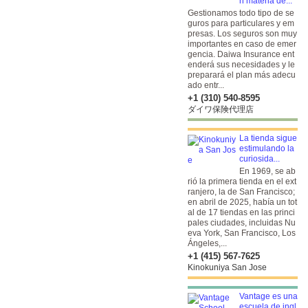
n materia de...
Gestionamos todo tipo de se
guros para particulares y em
presas. Los seguros son muy
importantes en caso de emer
gencia. Daiwa Insurance ent
enderá sus necesidades y le
preparará el plan más adecu
ado entr...
+1 (310) 540-8595
ダイワ保険代理店
La tienda sigue
estimulando la
curiosida...
En 1969, se ab
rió la primera tienda en el ext
ranjero, la de San Francisco;
en abril de 2025, había un tot
al de 17 tiendas en las princi
pales ciudades, incluidas Nu
eva York, San Francisco, Los
Ángeles,...
+1 (415) 567-7625
Kinokuniya San Jose
Vantage es una
escuela de ingl