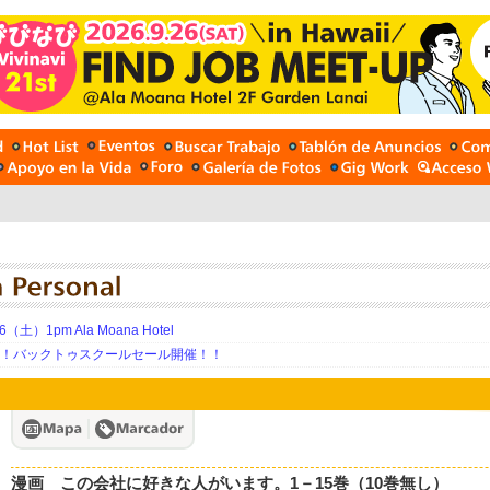
土）1pm Ala Moana Hotel
期！バックトゥスクールセール開催！！
漫画 この会社に好きな人がいます。1－15巻（10巻無し）