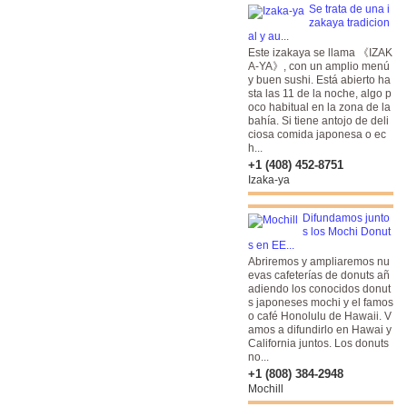
Se trata de una i
zakaya tradicion
al y au...
Este izakaya se llama 《IZAK
A-YA》, con un amplio menú
y buen sushi. Está abierto ha
sta las 11 de la noche, algo p
oco habitual en la zona de la
bahía. Si tiene antojo de deli
ciosa comida japonesa o ec
h...
+1 (408) 452-8751
Izaka-ya
Difundamos junto
s los Mochi Donut
s en EE...
Abriremos y ampliaremos nu
evas cafeterías de donuts añ
adiendo los conocidos donut
s japoneses mochi y el famos
o café Honolulu de Hawaii. V
amos a difundirlo en Hawai y
California juntos. Los donuts
no...
+1 (808) 384-2948
Mochill