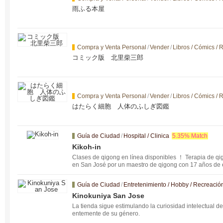
雨ふる本屋
Compra y Venta Personal
/
Vender
/
Libros / Cómics / 
コミック版 北里柴三郎
Compra y Venta Personal
/
Vender
/
Libros / Cómics / 
はたらく細胞 人体のふしぎ図鑑
Guía de Ciudad
/
Hospital / Clinica
5.35% Match
Kikoh-in
Clases de qigong en línea disponibles ！ Terapia de qi
en San José por un maestro de qigong con 17 años de
mejorar su dolor, estrés severo y síntomas crónicos. N
s para obtener más información. Nos desplazamos a Sa
Guía de Ciudad
/
Entretenimiento / Hobby / Recreació
y San Mateo. También ofrecemos programas de respirac
áncer y de mejora de la salud y la fertilidad.
Kinokuniya San Jose
La tienda sigue estimulando la curiosidad intelectual d
entemente de su género.