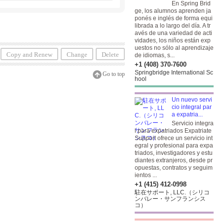
En Spring Brid
ge, los alumnos aprenden ja
ponés e inglés de forma equi
librada a lo largo del día. A tr
avés de una variedad de acti
vidades, los niños están exp
uestos no sólo al aprendizaje
Copy and Renew
Change
Delete
de idiomas, s...
+1 (408) 370-7600
Springbridge International Sc
Go to top
hool
Un nuevo servi
cio integral par
a expatria...
Servicio integra
l para expatriados Expatriate
Support ofrece un servicio int
egral y profesional para expa
triados, investigadores y estu
diantes extranjeros, desde pr
opuestas, contratos y seguim
ientos ...
+1 (415) 412-0998
駐在サポート, LLC.（シリコ
ンバレー・サンフランシス
コ）