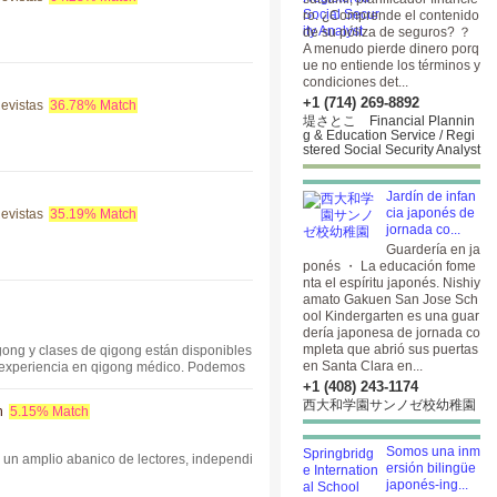
ro. ¿Comprende el contenido
de su póliza de seguros? ？
A menudo pierde dinero porq
ue no entiende los términos y
condiciones det...
+1 (714) 269-8892
Revistas
36.78% Match
堤さとこ Financial Plannin
g & Education Service / Regi
stered Social Security Analyst
Jardín de infan
cia japonés de
Revistas
35.19% Match
jornada co...
Guardería en ja
ponés ・ La educación fome
nta el espíritu japonés. Nishiy
amato Gakuen San Jose Sch
ool Kindergarten es una guar
dería japonesa de jornada co
mpleta que abrió sus puertas
gong y clases de qigong están disponibles
en Santa Clara en...
 experiencia en qigong médico. Podemos
o dude en ponerse en contacto con nosotro
+1 (408) 243-1174
n Francisco, Berkeley, Oakland, Fremont
西大和学園サンノゼ校幼稚園
n
5.15% Match
ión, desestresantes, de prevención del c
Somos una inm
e un amplio abanico de lectores, independi
ersión bilingüe
japonés-ing...