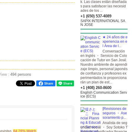
k. Las clases están diseñada
s para satisfacer las necesid
ades de los ...
+1 (650) 537-4089
SAPIX INTERNATIONAL SA
N JOSE
★ 24 años de e
xperiencia en e
l Área de l...
Conversación
en Inglés ・ Servicio de Colo
cación de Tutor en San José.
Nuestro ambiente de aprendi
zaje limpio, personal japonés
de confianza y profesores ex
View :
494 persons
perimentados le proporciona
rán un plan de est...
Share
+1 (408) 260-8600
English Communication Serv
ice (ECS)
[Revisiones de
seguros ・ Ase
soramiento p...
Analista de seg
uridad social ・ Soy Sotoko T
Revistas
64.28% Match
sutsumi, planificador financie