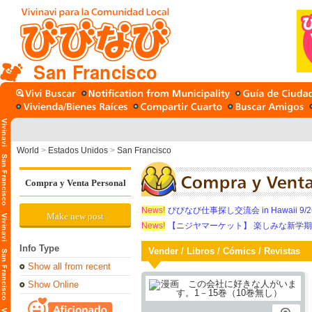
San Francisco
World
>
Estados Unidos
>
San Francisco
Compra y Venta Personal
News!
びびなび仕事探し交流会 in Hawaii 9/26（
Make new post
News!
【ニジヤマーケット】 楽しみな新学
Info Type
Vender / Libros / Cómics / Revistas
Show all from recent
Show Online