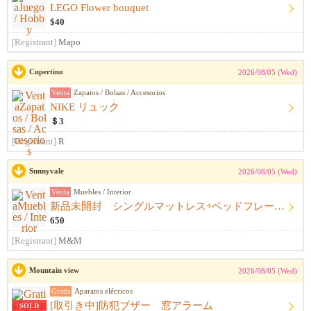
LEGO Flower bouquet
$40
[Registrant]
Mapo
Cupertino
2026/08/05 (Wed)
Venta
Zapatos / Bolsas / Accesorios
NIKE リュック
＄3
[Registrant]
R
Sunnyvale
2026/08/05 (Wed)
Venta
Muebles / Interior
新品未開封 シングルマットレス+ベッドフレーム+シーツ
650
[Registrant]
M&M
Mountain view
2026/08/05 (Wed)
Gratis
Aparatos elécricos
[取引き中]防犯ブザー 窓アラーム
SOLD