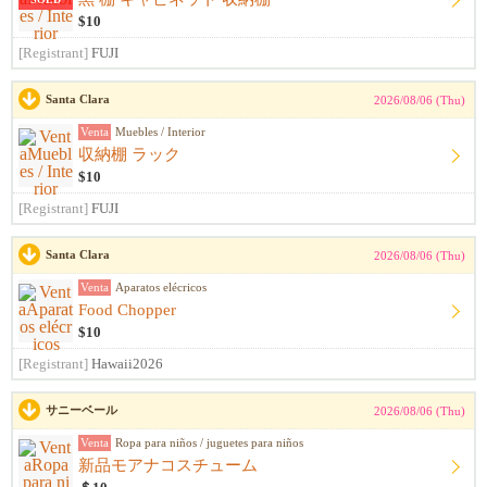
$10
[Registrant]
FUJI
Santa Clara
2026/08/06 (Thu)
Venta
Muebles / Interior
収納棚 ラック
$10
[Registrant]
FUJI
Santa Clara
2026/08/06 (Thu)
Venta
Aparatos elécricos
Food Chopper
$10
[Registrant]
Hawaii2026
サニーベール
2026/08/06 (Thu)
Venta
Ropa para niños / juguetes para niños
新品モアナコスチューム