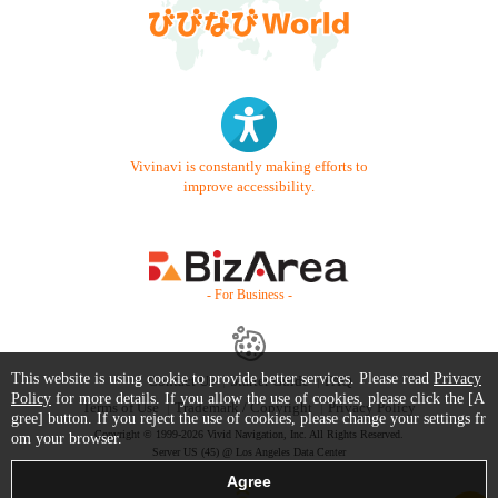
Vivinavi is constantly making efforts to
improve accessibility.
- For Business -
This website is using cookie to provide better services. Please read
Privacy
Contact Us
Starter Guide
FAQ
Policy
for more details. If you allow the use of cookies, please click the [A
Terms of Use
Trademark / Copyright
Privacy Policy
gree] button. If you reject the use of cookies, please change your settings fr
Copyright © 1999-2026 Vivid Navigation, Inc. All Rights Reserved.
om your browser.
Server US (45) @ Los Angeles Data Center