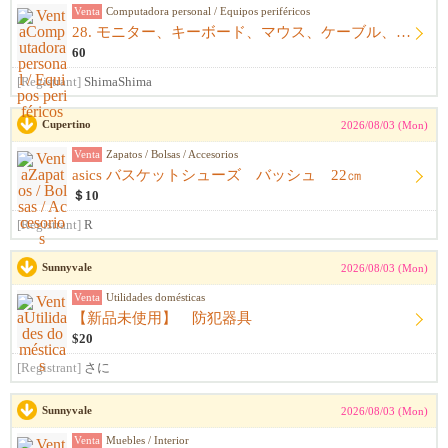
Venta
Computadora personal / Equipos periféricos
28. モニター、キーボード、マウス、ケーブル、アームレスト一式
60
[Registrant]
ShimaShima
Cupertino
2026/08/03 (Mon)
Venta
Zapatos / Bolsas / Accesorios
asics バスケットシューズ バッシュ 22㎝
＄10
[Registrant]
R
Sunnyvale
2026/08/03 (Mon)
Venta
Utilidades domésticas
【新品未使用】 防犯器具
$20
[Registrant]
さに
Sunnyvale
2026/08/03 (Mon)
Venta
Muebles / Interior