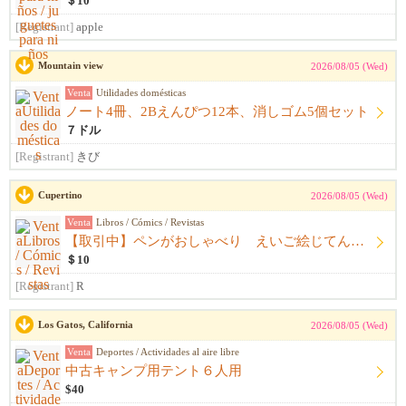
＄10
[Registrant]
apple
Mountain view
2026/08/05 (Wed)
Venta
Utilidades domésticas
ノート4冊、2Bえんぴつ12本、消しゴム5個セット
７ドル
[Registrant]
きび
Cupertino
2026/08/05 (Wed)
Venta
Libros / Cómics / Revistas
【取引中】ペンがおしゃべり えいご絵じてん セット
＄10
[Registrant]
R
Los Gatos, California
2026/08/05 (Wed)
Venta
Deportes / Actividades al aire libre
中古キャンプ用テント６人用
$40