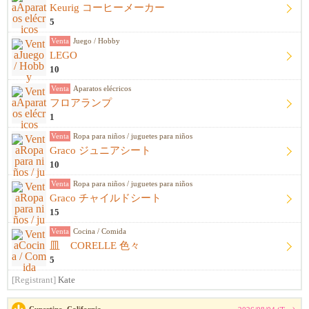
Keurig コーヒーメーカー
5
Venta
Juego / Hobby
LEGO
10
Venta
Aparatos elécricos
フロアランプ
1
Venta
Ropa para niños / juguetes para niños
Graco ジュニアシート
10
Venta
Ropa para niños / juguetes para niños
Graco チャイルドシート
15
Venta
Cocina / Comida
皿 CORELLE 色々
5
[Registrant]
Kate