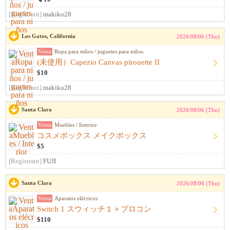
[Registrant]
makiko28
Los Gatos, California
2026/08/06 (Thu)
Venta
Ropa para niños / juguetes para niños
(未使用）Capezio Canvas pirouette II
$10
[Registrant]
makiko28
Santa Clara
2026/08/06 (Thu)
Venta
Muebles / Interior
コスメボックス メイクボックス
$5
[Registrant]
FUJI
Santa Clara
2026/08/06 (Thu)
Venta
Aparatos elécricos
Switch 1 スウィッチ１＋プロコン
$110