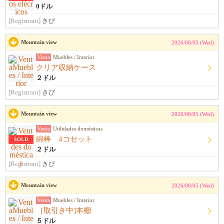
0ドル
[Registrant]
きび
Mountain view
2026/08/05 (Wed)
Venta
Muebles / Interior
クリア収納ケース
２ドル
[Registrant]
きび
Mountain view
2026/08/05 (Wed)
Venta
Utilidades domésticas
綿棒 4コセット
SOLD
２ドル
[Registrant]
きび
Mountain view
2026/08/05 (Wed)
Venta
Muebles / Interior
［取引き中]本棚
５ドル