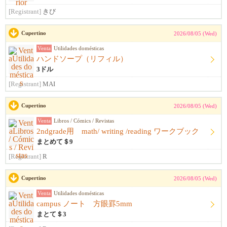
[Registrant]
きび
Cupertino
2026/08/05 (Wed)
Venta
Utilidades domésticas
ハンドソープ（リフィル）
3ドル
[Registrant]
MAI
Cupertino
2026/08/05 (Wed)
Venta
Libros / Cómics / Revistas
2ndgrade用 math/ writing /reading ワークブック
まとめて＄9
[Registrant]
R
Cupertino
2026/08/05 (Wed)
Venta
Utilidades domésticas
campus ノート 方眼罫5mm
まとて＄3