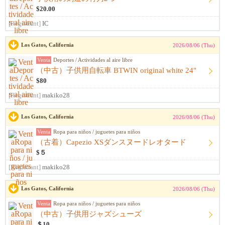
$20.00
[Registrant]
IC
Los Gatos, California
2026/08/06 (Thu)
Venta
Deportes / Actividades al aire libre
（中古）子供用自転車 BTWIN original white 24"
$80
[Registrant]
makiko28
Los Gatos, California
2026/08/06 (Thu)
Venta
Ropa para niños / juguetes para niños
（古着）Capezio XSダンスヌードレオタード
$５
[Registrant]
makiko28
Los Gatos, California
2026/08/06 (Thu)
Venta
Ropa para niños / juguetes para niños
（中古）子供用ジャズシューズ
＄10