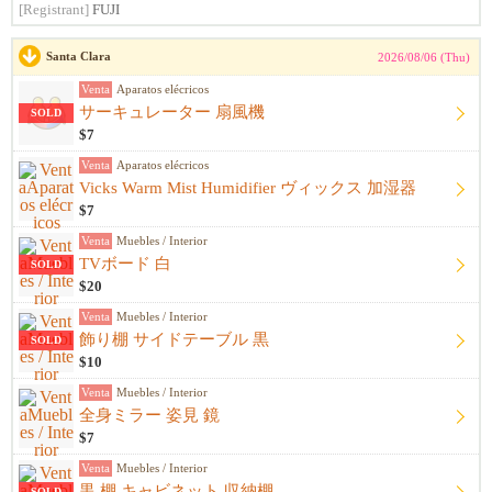
[Registrant]
FUJI
Santa Clara
2026/08/06 (Thu)
Venta
Aparatos elécricos
サーキュレーター 扇風機
SOLD
$7
Venta
Aparatos elécricos
Vicks Warm Mist Humidifier ヴィックス 加湿器
$7
Venta
Muebles / Interior
TVボード 白
SOLD
$20
Venta
Muebles / Interior
飾り棚 サイドテーブル 黒
SOLD
$10
Venta
Muebles / Interior
全身ミラー 姿見 鏡
$7
Venta
Muebles / Interior
黒 棚 キャビネット 収納棚
SOLD