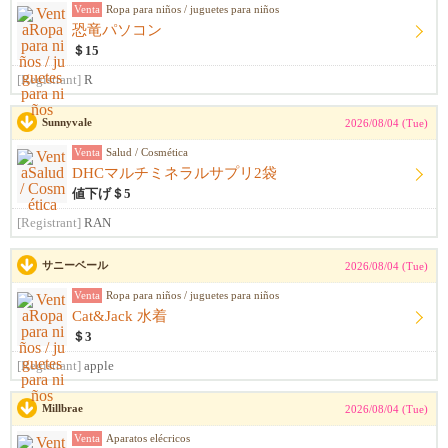
Venta
Ropa para niños / juguetes para niños
恐竜パソコン
＄15
[Registrant]
R
Sunnyvale
2026/08/04 (Tue)
Venta
Salud / Cosmética
DHCマルチミネラルサプリ2袋
値下げ＄5
[Registrant]
RAN
サニーベール
2026/08/04 (Tue)
Venta
Ropa para niños / juguetes para niños
Cat&Jack 水着
＄3
[Registrant]
apple
Millbrae
2026/08/04 (Tue)
Venta
Aparatos elécricos