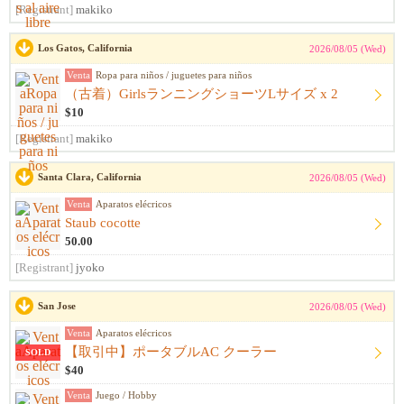
[Registrant]
makiko
Los Gatos, California
2026/08/05 (Wed)
Venta
Ropa para niños / juguetes para niños
（古着）GirlsランニングショーツLサイズ x 2
$10
[Registrant]
makiko
Santa Clara, California
2026/08/05 (Wed)
Venta
Aparatos elécricos
Staub cocotte
50.00
[Registrant]
jyoko
San Jose
2026/08/05 (Wed)
Venta
Aparatos elécricos
【取引中】ポータブルAC クーラー
SOLD
$40
Venta
Juego / Hobby