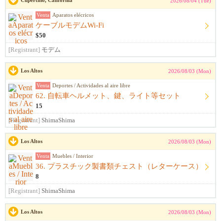
Cupertino, California
2026/08/04 (Tue)
Venta
Aparatos elécricos
ケーブルモデムWi-Fi
$50
[Registrant]
モデム
Los Altos
2026/08/03 (Mon)
Venta
Deportes / Actividades al aire libre
62. 自転車ヘルメット、鍵、ライト等セット
15
[Registrant]
ShimaShima
Los Altos
2026/08/03 (Mon)
Venta
Muebles / Interior
36. プラスチック製書類チェスト（レターケース）
8
[Registrant]
ShimaShima
Los Altos
2026/08/03 (Mon)