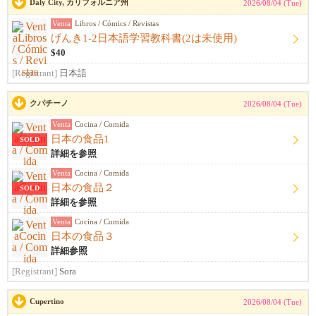
Daly City, カリフォルニア州
2026/08/04 (Tue)
Venta
Libros / Cómics / Revistas
げんき1-2日本語学習教科書(2は未使用)
$40
[Registrant]
日本語
クパチーノ
2026/08/04 (Tue)
Venta
Cocina / Comida
日本の食品1
SOLD
詳細を参照
Venta
Cocina / Comida
日本の食品２
SOLD
詳細を参照
Venta
Cocina / Comida
日本の食品３
詳細参照
[Registrant]
Sora
Cupertino
2026/08/04 (Tue)