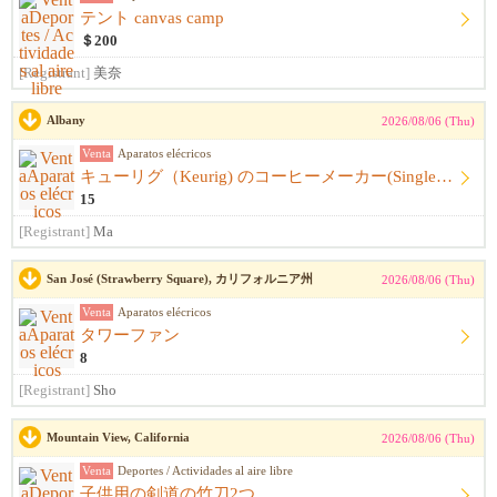
テント canvas camp
＄200
[Registrant]
美奈
Albany
2026/08/06 (Thu)
Venta
Aparatos elécricos
キューリグ（Keurig) のコーヒーメーカー(Single Serve Coffee) Maker
15
[Registrant]
Ma
San José (Strawberry Square), カリフォルニア州
2026/08/06 (Thu)
Venta
Aparatos elécricos
タワーファン
8
[Registrant]
Sho
Mountain View, California
2026/08/06 (Thu)
Venta
Deportes / Actividades al aire libre
子供用の剣道の竹刀2つ