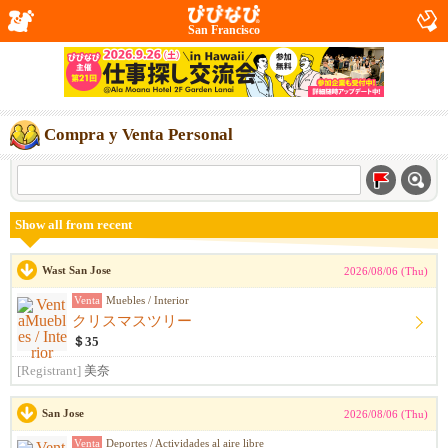
San Francisco
Compra y Venta Personal
Show all from recent
Wast San Jose
2026/08/06 (Thu)
Venta
Muebles / Interior
クリスマスツリー
＄35
[Registrant]
美奈
San Jose
2026/08/06 (Thu)
Venta
Deportes / Actividades al aire libre