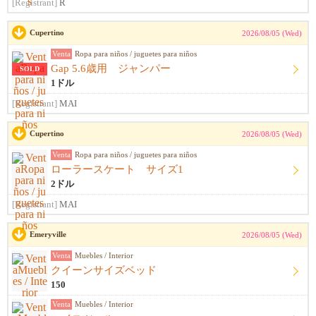
[Registrant]
R
Cupertino
2026/08/05 (Wed)
Venta
Ropa para niños / juguetes para niños
Gap 5.6歳用 ジャンパー
SOLD
1ドル
[Registrant]
MAI
Cupertino
2026/08/05 (Wed)
Venta
Ropa para niños / juguetes para niños
ローラースケート サイズ1
2ドル
[Registrant]
MAI
Emeryville
2026/08/05 (Wed)
Venta
Muebles / Interior
クイーンサイズベッド
150
Venta
Muebles / Interior