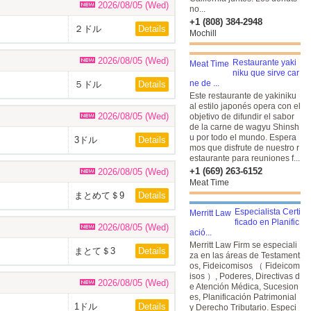
2026/08/05 (Wed)
no...
+1 (808) 384-2948
２ドル
Details
Mochill
2026/08/05 (Wed)
Restaurante yaki
niku que sirve car
ne de ...
５ドル
Details
Este restaurante de yakiniku
al estilo japonés opera con el
2026/08/05 (Wed)
objetivo de difundir el sabor
de la carne de wagyu Shinsh
u por todo el mundo. Espera
3ドル
Details
mos que disfrute de nuestro r
estaurante para reuniones f...
+1 (669) 263-6152
2026/08/05 (Wed)
Meat Time
まとめて＄9
Details
Especialista Certi
ficado en Planific
2026/08/05 (Wed)
ació...
Merritt Law Firm se especiali
まとて＄3
Details
za en las áreas de Testament
os, Fideicomisos （ Fideicom
isos ）, Poderes, Directivas d
2026/08/05 (Wed)
e Atención Médica, Sucesion
es, Planificación Patrimonial
1ドル
Details
y Derecho Tributario. Especi