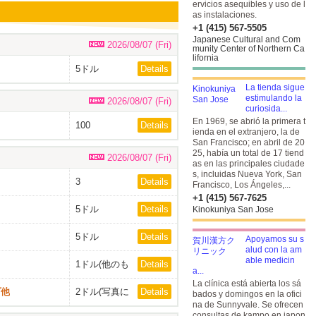
ervicios asequibles y uso de l
as instalaciones.
+1 (415) 567-5505
Japanese Cultural and Com
2026/08/07 (Fri)
munity Center of Northern Ca
lifornia
5ドル
Details
La tienda sigue
estimulando la
2026/08/07 (Fri)
curiosida...
En 1969, se abrió la primera t
100
Details
ienda en el extranjero, la de
San Francisco; en abril de 20
25, había un total de 17 tiend
2026/08/07 (Fri)
as en las principales ciudade
s, incluidas Nueva York, San
3
Details
Francisco, Los Ángeles,...
+1 (415) 567-7625
5ドル
Details
Kinokuniya San Jose
5ドル
Details
Apoyamos su s
alud con la am
able medicin
1ドル(他のも
Details
a...
のを購入の方
は無料です)
La clínica está abierta los sá
プ他
2ドル(写真に
Details
bados y domingos en la ofici
ある全てで4
na de Sunnyvale. Se ofrecen
ドル)
consultas de kampo en japon