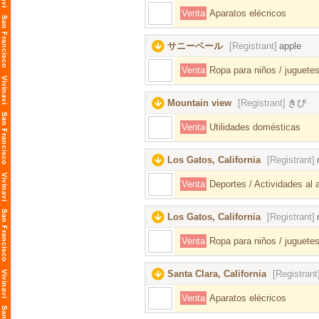
Venta
Aparatos elécricos
サニーベール
[Registrant]
apple
Venta
Ropa para niños / juguetes
Mountain view
[Registrant]
きび
Venta
Utilidades domésticas
Los Gatos, California
[Registrant]
Venta
Deportes / Actividades al ai
Los Gatos, California
[Registrant]
Venta
Ropa para niños / juguetes
Santa Clara, California
[Registrant
Venta
Aparatos elécricos