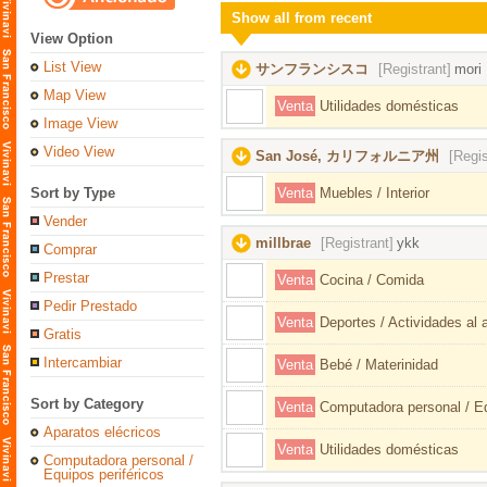
Show all from recent
View Option
List View
サンフランシスコ
[Registrant]
mori
Map View
Venta
Utilidades domésticas
Image View
Video View
San José, カリフォルニア州
[Regis
Sort by Type
Venta
Muebles / Interior
Vender
millbrae
[Registrant]
ykk
Comprar
Prestar
Venta
Cocina / Comida
Pedir Prestado
Venta
Deportes / Actividades al ai
Gratis
Intercambiar
Venta
Bebé / Materinidad
Sort by Category
Venta
Computadora personal / Eq
Aparatos elécricos
Venta
Utilidades domésticas
Computadora personal /
Equipos periféricos