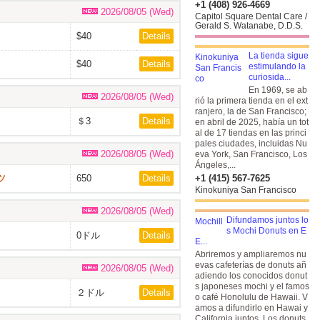
+1 (408) 926-4669
2026/08/05 (Wed)
Capitol Square Dental Care /
Gerald S. Watanabe, D.D.S.
$40
Details
La tienda sigue
$40
Details
estimulando la
curiosida...
En 1969, se ab
2026/08/05 (Wed)
rió la primera tienda en el ext
ranjero, la de San Francisco;
＄3
Details
en abril de 2025, había un tot
al de 17 tiendas en las princi
pales ciudades, incluidas Nu
2026/08/05 (Wed)
eva York, San Francisco, Los
Ángeles,...
ツ
650
Details
+1 (415) 567-7625
Kinokuniya San Francisco
2026/08/05 (Wed)
Difundamos juntos lo
s Mochi Donuts en E
0ドル
Details
E...
Abriremos y ampliaremos nu
evas cafeterías de donuts añ
2026/08/05 (Wed)
adiendo los conocidos donut
s japoneses mochi y el famos
２ドル
Details
o café Honolulu de Hawaii. V
amos a difundirlo en Hawai y
California juntos. Los donuts