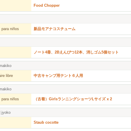
Food Chopper
 para niños
新品モアナコスチューム
ノート4冊、2Bえんぴつ12本、消しゴム5個セット
makiko
re libre
中古キャンプ用テント６人用
makiko
 para niños
（古着）GirlsランニングショーツLサイズ x 2
]
jyoko
Staub cocotte