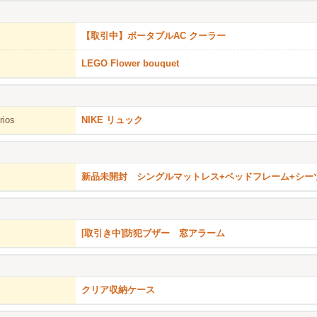
【取引中】ポータブルAC クーラー
LEGO Flower bouquet
rios
NIKE リュック
新品未開封 シングルマットレス+ベッドフレーム+シー
[取引き中]防犯ブザー 窓アラーム
クリア収納ケース