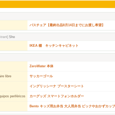
バスチェア【最終出品8月14日までにお渡し希望】
trant]
Sho
IKEA 棚 キッチンキャビネット
ZeroWater 本体
re libre
サッカーゴール
イングリッシーナ ブースターシート
uipos periféricos
カーグッズ スマートフォンホルダー
Bento キッズ用お弁当 大人用弁当 ピックやおかずカッ