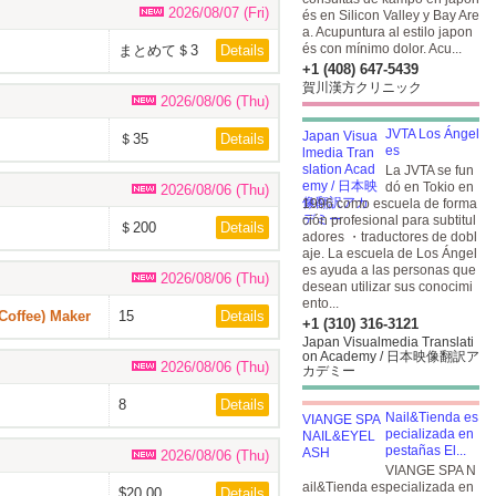
2026/08/07 (Fri)
és en Silicon Valley y Bay Are
a. Acupuntura al estilo japon
és con mínimo dolor. Acu...
まとめて＄3
Details
+1 (408) 647-5439
賀川漢方クリニック
2026/08/06 (Thu)
JVTA Los Ángel
＄35
Details
es
La JVTA se fun
dó en Tokio en
2026/08/06 (Thu)
1996 como escuela de forma
ción profesional para subtitul
＄200
Details
adores ・traductores de dobl
aje. La escuela de Los Ángel
es ayuda a las personas que
2026/08/06 (Thu)
desean utilizar sus conocimi
ento...
fee) Maker
15
Details
+1 (310) 316-3121
Japan Visualmedia Translati
on Academy / 日本映像翻訳ア
2026/08/06 (Thu)
カデミー
8
Details
Nail&Tienda es
pecializada en
pestañas El...
2026/08/06 (Thu)
VIANGE SPA N
ail&Tienda especializada en
$20.00
Details