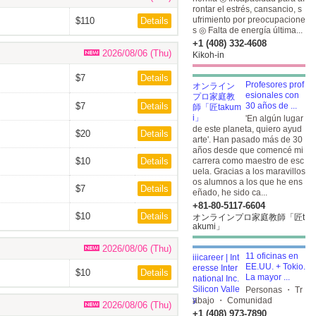
rontar el estrés, cansancio, s
ufrimiento por preocupacione
$110
Details
s ◎ Falta de energía última...
+1 (408) 332-4608
2026/08/06 (Thu)
Kikoh-in
$7
Details
Profesores prof
esionales con
$7
Details
30 años de ...
'En algún lugar
de este planeta, quiero ayud
$20
Details
arte'. Han pasado más de 30
años desde que comencé mi
$10
Details
carrera como maestro de esc
uela. Gracias a los maravillos
os alumnos a los que he ens
$7
Details
eñado, he sido ca...
+81-80-5117-6604
$10
Details
オンラインプロ家庭教師「匠t
akumi」
2026/08/06 (Thu)
11 oficinas en
EE.UU. + Tokio.
$10
Details
La mayor ...
Personas ・ Tr
abajo ・ Comunidad
2026/08/06 (Thu)
+1 (408) 973-7890