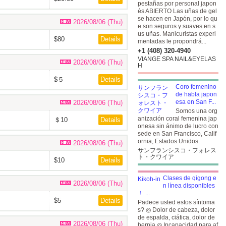
pestañas por personal japon
és ABIERTO Las uñas de gel
se hacen en Japón, por lo qu
2026/08/06 (Thu)
e son seguros y suaves en s
us uñas. Manicuristas experi
$80
Details
mentadas le propondrá...
+1 (408) 320-4940
VIANGE SPA NAIL&EYELAS
2026/08/06 (Thu)
H
$５
Details
Coro femenino
de habla japon
esa en San F...
2026/08/06 (Thu)
Somos una org
anización coral femenina jap
＄10
Details
onesa sin ánimo de lucro con
sede en San Francisco, Calif
ornia, Estados Unidos.
2026/08/06 (Thu)
サンフランシスコ・フォレス
ト・クワイア
$10
Details
Clases de qigong e
2026/08/06 (Thu)
n línea disponibles
！ ...
$5
Details
Padece usted estos síntoma
s? ◎ Dolor de cabeza, dolor
de espalda, ciática, dolor de
2026/08/06 (Thu)
hernia ◎ Incapacidad para af