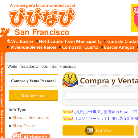
San Francisco
World
>
Estados Unidos
>
San Francisco
Compra y Venta Personal
Make new post
Info Type
News!
びびなび仕事探し交流会 in Hawaii 9/26（
Show all from recent
News!
【ニジヤマーケット】 楽しみな新学
Show Online
List View