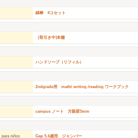
綿棒 4コセット
［取引き中]本棚
ハンドソープ（リフィル）
2ndgrade用 math/ writing /reading ワークブック
campus ノート 方眼罫5mm
 para niños
Gap 5.6歳用 ジャンパー