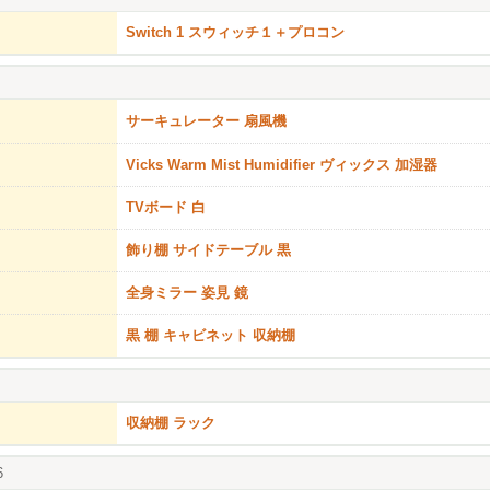
Switch 1 スウィッチ１＋プロコン
サーキュレーター 扇風機
Vicks Warm Mist Humidifier ヴィックス 加湿器
TVボード 白
飾り棚 サイドテーブル 黒
全身ミラー 姿見 鏡
黒 棚 キャビネット 収納棚
収納棚 ラック
6