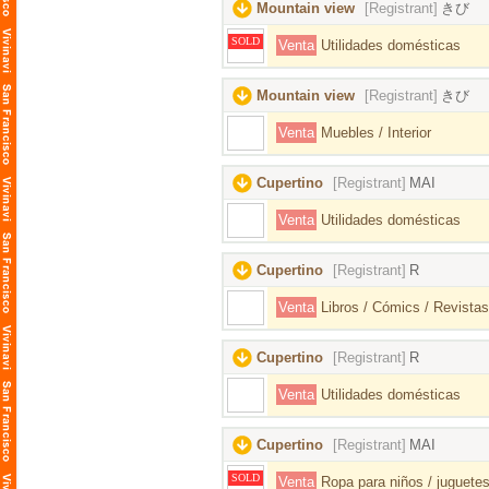
Mountain view
[Registrant]
きび
SOLD
Venta
Utilidades domésticas
Mountain view
[Registrant]
きび
Venta
Muebles / Interior
Cupertino
[Registrant]
MAI
Venta
Utilidades domésticas
Cupertino
[Registrant]
R
Venta
Libros / Cómics / Revistas
Cupertino
[Registrant]
R
Venta
Utilidades domésticas
Cupertino
[Registrant]
MAI
SOLD
Venta
Ropa para niños / juguetes