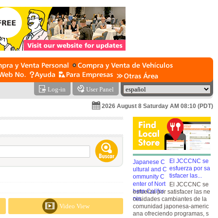
Log-in
User Panel
2026 August 8 Saturday AM 08:10 (PDT)
El JCCCNC se
esfuerza por sa
tisfacer las...
El JCCCNC se
esfuerza por satisfacer las ne
cesidades cambiantes de la
Video View
comunidad japonesa-americ
ana ofreciendo programas, s