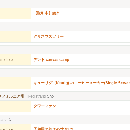
【取引中】絵本
クリスマスツリー
re libre
テント canvas camp
キューリグ（Keurig) のコーヒーメーカー(Single Serve Cof
), カリフォルニア州
[Registrant]
Sho
タワーファン
rant]
IC
re libre
子供用の剣道の竹刀2つ