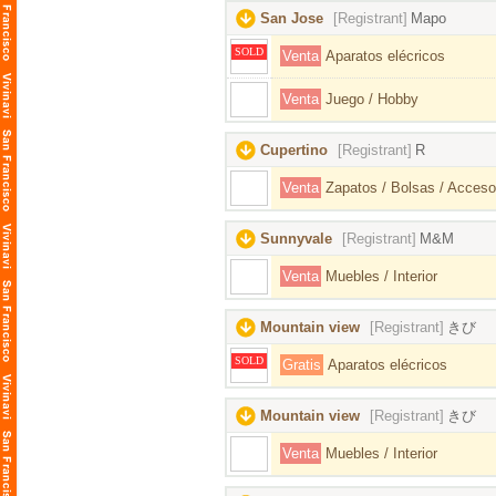
San Jose
[Registrant]
Mapo
SOLD
Venta
Aparatos elécricos
Venta
Juego / Hobby
Cupertino
[Registrant]
R
Venta
Zapatos / Bolsas / Acceso
Sunnyvale
[Registrant]
M&M
Venta
Muebles / Interior
Mountain view
[Registrant]
きび
SOLD
Gratis
Aparatos elécricos
Mountain view
[Registrant]
きび
Venta
Muebles / Interior