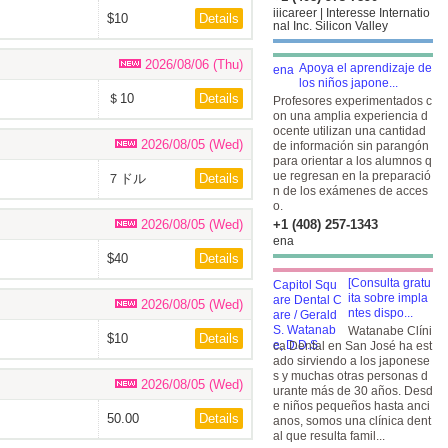
iiicareer | Interesse Internatio
$10
Details
nal Inc. Silicon Valley
2026/08/06 (Thu)
Apoya el aprendizaje de
los niños japone...
＄10
Details
Profesores experimentados c
on una amplia experiencia d
ocente utilizan una cantidad
2026/08/05 (Wed)
de información sin parangón
para orientar a los alumnos q
ue regresan en la preparació
７ドル
Details
n de los exámenes de acces
o.
2026/08/05 (Wed)
+1 (408) 257-1343
ena
$40
Details
[Consulta gratu
ita sobre impla
2026/08/05 (Wed)
ntes dispo...
Watanabe Clíni
$10
Details
ca Dental en San José ha est
ado sirviendo a los japonese
s y muchas otras personas d
2026/08/05 (Wed)
urante más de 30 años. Desd
e niños pequeños hasta anci
50.00
Details
anos, somos una clínica dent
al que resulta famil...