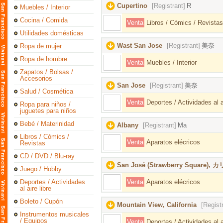
Cupertino
[Registrant]
R
Muebles / Interior
Cocina / Comida
Venta
Libros / Cómics / Revistas
Utilidades domésticas
Wast San Jose
[Registrant]
美奈
Ropa de mujer
Ropa de hombre
Venta
Muebles / Interior
Zapatos / Bolsas /
Accesorios
San Jose
[Registrant]
美奈
Salud / Cosmética
Venta
Deportes / Actividades al ai
Ropa para niños /
juguetes para niños
Bebé / Materinidad
Albany
[Registrant]
Ma
Libros / Cómics /
Venta
Aparatos elécricos
Revistas
CD / DVD / Blu-ray
San José (Strawberry Square
Juego / Hobby
Deportes / Actividades
Venta
Aparatos elécricos
al aire libre
Boleto / Cupón
Mountain View, California
[Regist
Instrumentos musicales
/ Equipos
Venta
Deportes / Actividades al ai