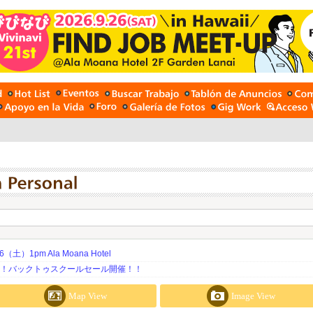
土）1pm Ala Moana Hotel
期！バックトゥスクールセール開催！！
Map View
Image View