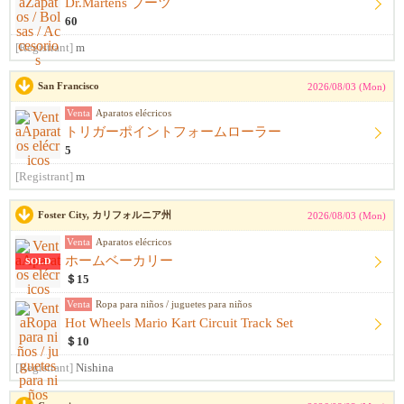
Dr.Martens ブーツ
60
[Registrant]
m
San Francisco
2026/08/03 (Mon)
Venta
Aparatos elécricos
トリガーポイントフォームローラー
5
[Registrant]
m
Foster City, カリフォルニア州
2026/08/03 (Mon)
Venta
Aparatos elécricos
ホームベーカリー
SOLD
＄15
Venta
Ropa para niños / juguetes para niños
Hot Wheels Mario Kart Circuit Track Set
＄10
[Registrant]
Nishina