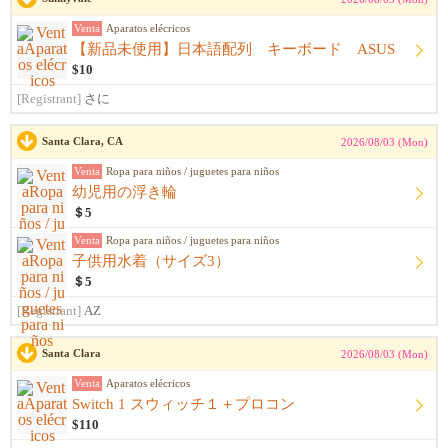
Venta
Aparatos elécricos
【新品未使用】日本語配列 キーボード ASUS
$10
[Registrant]
さに
Santa Clara, CA
2026/08/03 (Mon)
Venta
Ropa para niños / juguetes para niños
幼児用の浮き輪
＄5
Venta
Ropa para niños / juguetes para niños
子供用水着（サイズ3）
＄5
[Registrant]
AZ
Santa Clara
2026/08/03 (Mon)
Venta
Aparatos elécricos
Switch 1 スウィッチ１＋プロコン
$110