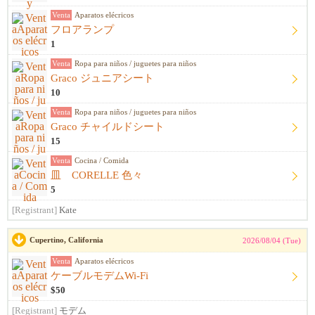
Venta
Aparatos elécricos
フロアランプ
1
Venta
Ropa para niños / juguetes para niños
Graco ジュニアシート
10
Venta
Ropa para niños / juguetes para niños
Graco チャイルドシート
15
Venta
Cocina / Comida
皿 CORELLE 色々
5
[Registrant]
Kate
Cupertino, California
2026/08/04 (Tue)
Venta
Aparatos elécricos
ケーブルモデムWi-Fi
$50
[Registrant]
モデム