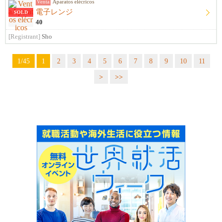
Venta
Aparatos elécricos
電子レンジ
SOLD
40
[Registrant]
Sho
1/45
1
2
3
4
5
6
7
8
9
10
11
>
>>