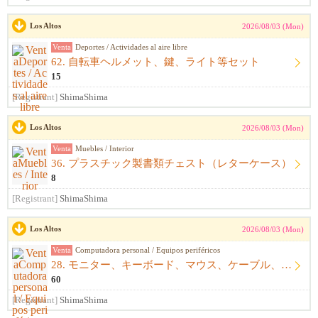
Los Altos
2026/08/03 (Mon)
Venta
Deportes / Actividades al aire libre
62. 自転車ヘルメット、鍵、ライト等セット
15
[Registrant]
ShimaShima
Los Altos
2026/08/03 (Mon)
Venta
Muebles / Interior
36. プラスチック製書類チェスト（レターケース）
8
[Registrant]
ShimaShima
Los Altos
2026/08/03 (Mon)
Venta
Computadora personal / Equipos periféricos
28. モニター、キーボード、マウス、ケーブル、アームレスト一式
60
[Registrant]
ShimaShima