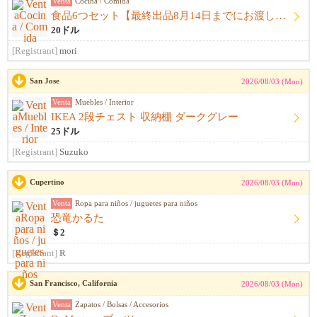
Venta
Cocina / Comida
食品6つセット【最終出品8月14日までにお渡し希望】
20ドル
[Registrant]
mori
San Jose
2026/08/03 (Mon)
Venta
Muebles / Interior
IKEA 2段チェスト 収納棚 ダークグレー
25ドル
[Registrant]
Suzuko
Cupertino
2026/08/03 (Mon)
Venta
Ropa para niños / juguetes para niños
恐竜かるた
＄2
[Registrant]
R
San Francisco, California
2026/08/03 (Mon)
Venta
Zapatos / Bolsas / Accesorios