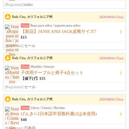
[Registrant]
maho
Daly City, カリフォルニア州
2026/08/04 (Tue)
Venta
Ropa para niños / juguetes para niños
【新品】JANIE AND JACK皮靴サイズ7
$15
[Registrant]
セール
Daly City, カリフォルニア州
2026/08/04 (Tue)
Venta
Muebles / Interior
子供用テーブルと椅子4点セット
【値下げ】$35
[Registrant]
セール
Daly City, カリフォルニア州
2026/08/04 (Tue)
Venta
Libros / Cómics / Revistas
げんき1-2日本語学習教科書(2は未使用)
$40
[Registrant]
日本語