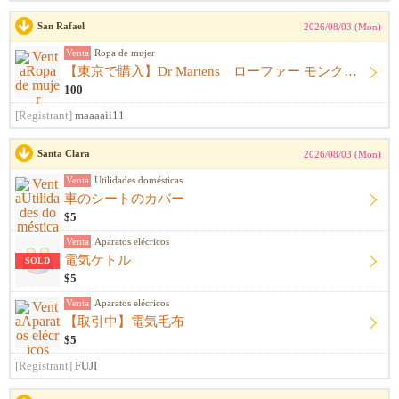
San Rafael
2026/08/03 (Mon)
Venta
Ropa de mujer
【東京で購入】Dr Martens ローファー モンクストラップ 黒 サイズ23.5cm〜24.0cm ドクターマーチン
100
[Registrant]
maaaaii11
Santa Clara
2026/08/03 (Mon)
Venta
Utilidades domésticas
車のシートのカバー
$5
Venta
Aparatos elécricos
電気ケトル
SOLD
$5
Venta
Aparatos elécricos
【取引中】電気毛布
$5
[Registrant]
FUJI