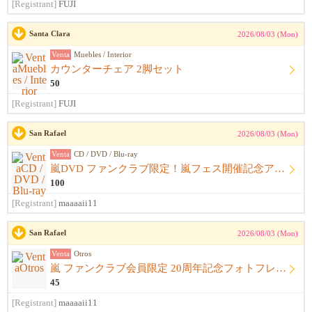
[Registrant]
FUJI
Santa Clara
2026/08/03 (Mon)
Venta
Muebles / Interior
カウンターチェア 2脚セット
50
[Registrant]
FUJI
San Rafael
2026/08/03 (Mon)
Venta
CD / DVD / Blu-ray
嵐DVD ファンクラブ限定！嵐フェス開催記念アルバム ウラ嵐マニア CD４枚組
100
[Registrant]
maaaaii11
San Rafael
2026/08/03 (Mon)
Venta
Otros
嵐 ファンクラブ会員限定 20周年記念フォトフレーム
45
[Registrant]
maaaaii11