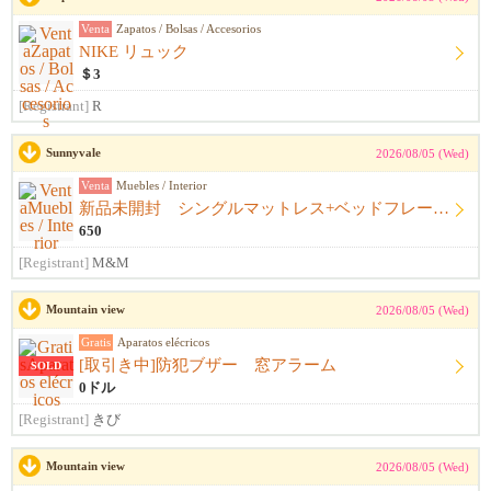
Venta
Zapatos / Bolsas / Accesorios
NIKE リュック
＄3
[Registrant]
R
Sunnyvale
2026/08/05 (Wed)
Venta
Muebles / Interior
新品未開封 シングルマットレス+ベッドフレーム+シーツ
650
[Registrant]
M&M
Mountain view
2026/08/05 (Wed)
Gratis
Aparatos elécricos
[取引き中]防犯ブザー 窓アラーム
SOLD
0ドル
[Registrant]
きび
Mountain view
2026/08/05 (Wed)