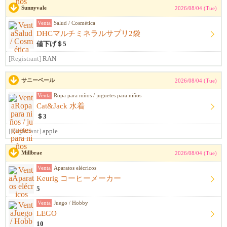
Sunnyvale
2026/08/04 (Tue)
Venta
Salud / Cosmética
DHCマルチミネラルサプリ2袋
値下げ＄5
[Registrant]
RAN
サニーベール
2026/08/04 (Tue)
Venta
Ropa para niños / juguetes para niños
Cat&Jack 水着
＄3
[Registrant]
apple
Millbrae
2026/08/04 (Tue)
Venta
Aparatos elécricos
Keurig コーヒーメーカー
5
Venta
Juego / Hobby
LEGO
10