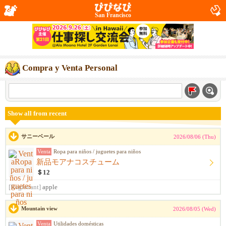
San Francisco
Compra y Venta Personal
Show all from recent
サニーベール
2026/08/06 (Thu)
Venta
Ropa para niños / juguetes para niños
新品モアナコスチューム
＄12
[Registrant]
apple
Mountain view
2026/08/05 (Wed)
Venta
Utilidades domésticas