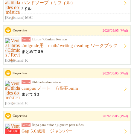
ハンドソープ（リフィル）
3ドル
[Registrant]
MAI
Cupertino
2026/08/05 (Wed)
Venta
Libros / Cómics / Revistas
2ndgrade用 math/ writing /reading ワークブック
まとめて＄9
[Registrant]
R
Cupertino
2026/08/05 (Wed)
Venta
Utilidades domésticas
campus ノート 方眼罫5mm
まとて＄3
[Registrant]
R
Cupertino
2026/08/05 (Wed)
Venta
Ropa para niños / juguetes para niños
Gap 5.6歳用 ジャンパー
SOLD