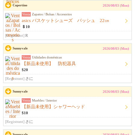
Cupertino
2026/08/03 (Mon)
Venta
Zapatos / Bolsas / Accesorios
asics バスケットシューズ バッシュ 22㎝
＄10
[Registrant]
R
Sunnyvale
2026/08/03 (Mon)
Venta
Utilidades domésticas
【新品未使用】 防犯器具
$20
[Registrant]
さに
Sunnyvale
2026/08/03 (Mon)
Venta
Muebles / Interior
【新品未使用】シャワーヘッド
$10
[Registrant]
さに
Sunnyvale
2026/08/03 (Mon)