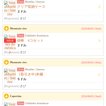
Venta
Muebles / Interior
クリア収納ケース
２ドル
[Registrant]
きび
Mountain view
2026/08/05 (Wed)
Venta
Utilidades domésticas
綿棒 4コセット
SOLD
２ドル
[Registrant]
きび
Mountain view
2026/08/05 (Wed)
Venta
Muebles / Interior
［取引き中]本棚
５ドル
[Registrant]
きび
Cupertino
2026/08/05 (Wed)
Venta
Utilidades domésticas