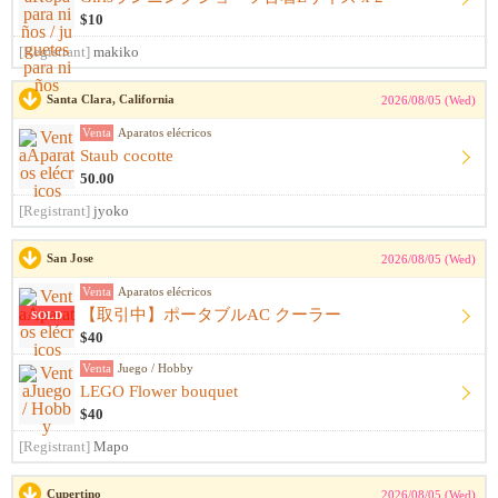
$10
[Registrant]
makiko
Santa Clara, California
2026/08/05 (Wed)
Venta
Aparatos elécricos
Staub cocotte
50.00
[Registrant]
jyoko
San Jose
2026/08/05 (Wed)
Venta
Aparatos elécricos
【取引中】ポータブルAC クーラー
SOLD
$40
Venta
Juego / Hobby
LEGO Flower bouquet
$40
[Registrant]
Mapo
Cupertino
2026/08/05 (Wed)