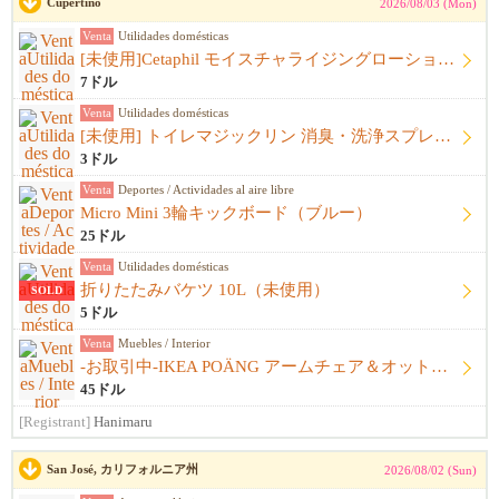
Cupertino
2026/08/03 (Mon)
Venta
Utilidades domésticas
[未使用]Cetaphil モイスチャライジングローション（591mL）
7ドル
Venta
Utilidades domésticas
[未使用] トイレマジックリン 消臭・洗浄スプレー 詰め替え用（300mL）
3ドル
Venta
Deportes / Actividades al aire libre
Micro Mini 3輪キックボード（ブルー）
25ドル
Venta
Utilidades domésticas
折りたたみバケツ 10L（未使用）
SOLD
5ドル
Venta
Muebles / Interior
-お取引中-IKEA POÄNG アームチェア＆オットマンセット
45ドル
[Registrant]
Hanimaru
San José, カリフォルニア州
2026/08/02 (Sun)