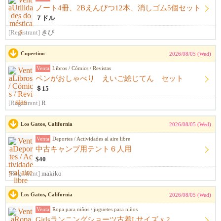
ノート4冊、2Bえんぴつ12本、消しゴム5個セット
７ドル
[Registrant]
きび
Cupertino
2026/08/05 (Wed)
Venta
Libros / Cómics / Revistas
ペンがおしゃべり えいご絵じてん セット
＄15
[Registrant]
R
Los Gatos, California
2026/08/05 (Wed)
Venta
Deportes / Actividades al aire libre
中古キャンプ用テント６人用
$40
[Registrant]
makiko
Los Gatos, California
2026/08/05 (Wed)
Venta
Ropa para niños / juguetes para niños
Girlsランニングショーツ古着Lサイズ x 2