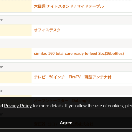
木目調 ナイトスタンド / サイドテーブル
en
オフィスデスク
similac 360 total care ready-to-feed 2oz(16bottles)
en
テレビ 50インチ FireTV 薄型アンテナ付
en
オーブントースター DeLonghi
ead
Privacy Policy
for more details. If you allow the use of cookies, ple
en
変圧器（2口） 日章工業株式会社