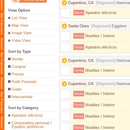
Cupertino, CA
[Registrant]
Hanima
View Option
Venta
Aparatos elécricos
List View
Map View
Santa Clara
[Registrant]
Eggplant
Image View
Venta
Muebles / Interior
Video View
Venta
Aparatos elécricos
Sort by Type
Vender
Cupertino, CA
[Registrant]
Hanima
Comprar
Venta
Muebles / Interior
Prestar
Pedir Prestado
Cupertino, CA
[Registrant]
Hanima
Gratis
Venta
Muebles / Interior
Intercambiar
Venta
Muebles / Interior
Sort by Category
Aparatos elécricos
Venta
Muebles / Interior
Computadora personal /
Equipos periféricos
Venta
Muebles / Interior