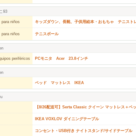
こ93
 para niños
キッズダウン、長靴、子供用絵本・おもちゃ テニスト
 para niños
テニスボール
en
uipos periféricos
PCモニタ Acer 23.8インチ
en
ベッド マットレス IKEA
ru
【8/26配送可】Serta Classic クイーン マットレス＋
IKEA VOXLÖV ダイニングテーブル
コンセント・USB付き ナイトスタンド/サイドテーブル