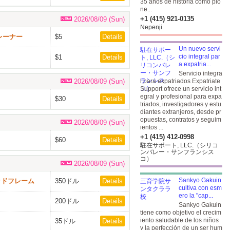
35 años de historia como pio
ne...
+1 (415) 921-0135
2026/08/09 (Sun)
Nepenji
レーナー
$5
Details
Un nuevo servi
cio integral par
$1
Details
a expatria...
Servicio integra
2026/08/09 (Sun)
l para expatriados Expatriate
Support ofrece un servicio int
egral y profesional para expa
$30
Details
triados, investigadores y estu
diantes extranjeros, desde pr
opuestas, contratos y seguim
2026/08/09 (Sun)
ientos ...
+1 (415) 412-0998
$60
Details
駐在サポート, LLC.（シリコ
ンバレー・サンフランシス
コ）
2026/08/09 (Sun)
Sankyo Gakuin
ベッドフレーム
350ドル
Details
cultiva con esm
ero la "cap...
200ドル
Details
Sankyo Gakuin
tiene como objetivo el crecim
iento saludable de los niños
35ドル
Details
y la perfección de un ser hum