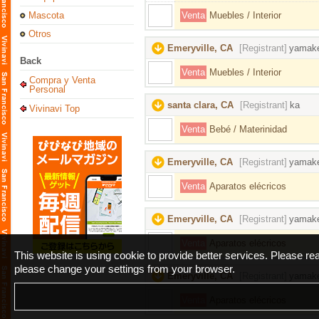
Mascota
Venta
Muebles / Interior
Otros
Emeryville, CA
[Registrant]
yamak
Back
Venta
Muebles / Interior
Compra y Venta
Personal
santa clara, CA
[Registrant]
ka
Vivinavi Top
Venta
Bebé / Materinidad
Emeryville, CA
[Registrant]
yamak
Venta
Aparatos elécricos
Emeryville, CA
[Registrant]
yamak
Venta
Aparatos elécricos
This website is using cookie to provide better services. Please r
please change your settings from your browser.
Emeryville, CA
[Registrant]
yamak
Venta
Aparatos elécricos