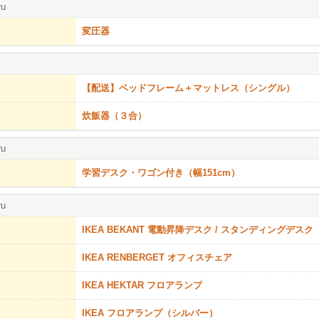
ru
変圧器
【配送】ベッドフレーム＋マットレス（シングル）
炊飯器（３合）
ru
学習デスク・ワゴン付き（幅151cm）
ru
IKEA BEKANT 電動昇降デスク / スタンディングデスク
IKEA RENBERGET オフィスチェア
IKEA HEKTAR フロアランプ
IKEA フロアランプ（シルバー）