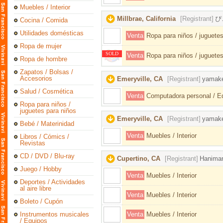
Muebles / Interior
Millbrae, California
[Registrant]
ぴ
Cocina / Comida
Utilidades domésticas
Venta
Ropa para niños / juguetes
Ropa de mujer
SOLD
Venta
Ropa para niños / juguetes
Ropa de hombre
Zapatos / Bolsas /
Accesorios
Emeryville, CA
[Registrant]
yamak
Salud / Cosmética
Venta
Computadora personal / Eq
Ropa para niños /
juguetes para niños
Emeryville, CA
[Registrant]
yamak
Bebé / Materinidad
Venta
Muebles / Interior
Libros / Cómics /
Revistas
CD / DVD / Blu-ray
Cupertino, CA
[Registrant]
Hanima
Juego / Hobby
Venta
Muebles / Interior
Deportes / Actividades
al aire libre
Venta
Muebles / Interior
Boleto / Cupón
Instrumentos musicales
Venta
Muebles / Interior
/ Equipos