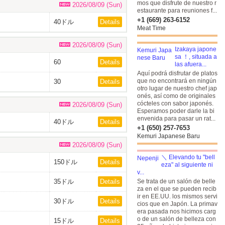
mos que disfrute de nuestro r
2026/08/09 (Sun)
estaurante para reuniones f...
+1 (669) 263-6152
40ドル
Details
Meat Time
2026/08/09 (Sun)
Izakaya japone
sa ！, situada a
60
Details
las afuera...
Aquí podrá disfrutar de platos
que no encontrará en ningún
30
Details
otro lugar de nuestro chef jap
onés, así como de originales
cócteles con sabor japonés.
2026/08/09 (Sun)
Esperamos poder darle la bi
envenida para pasar un rat...
40ドル
Details
+1 (650) 257-7653
Kemuri Japanese Baru
2026/08/09 (Sun)
＼ Elevando tu "bell
150ドル
Details
eza" al siguiente ni
v...
35ドル
Details
Se trata de un salón de belle
za en el que se pueden recib
ir en EE.UU. los mismos servi
30ドル
Details
cios que en Japón. La primav
era pasada nos hicimos carg
o de un salón de belleza con
15ドル
Details