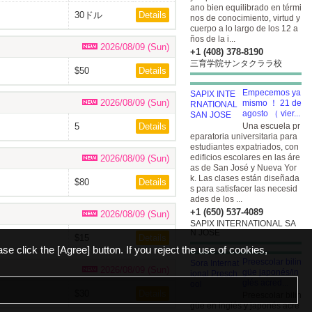
ano bien equilibrado en térmi
30ドル
Details
nos de conocimiento, virtud y
cuerpo a lo largo de los 12 a
ños de la i...
2026/08/09 (Sun)
+1 (408) 378-8190
三育学院サンタクララ校
$50
Details
Empecemos ya
2026/08/09 (Sun)
mismo ！ 21 de
agosto （ vier...
5
Details
Una escuela pr
eparatoria universitaria para
estudiantes expatriados, con
edificios escolares en las áre
2026/08/09 (Sun)
as de San José y Nueva Yor
k. Las clases están diseñada
$80
Details
s para satisfacer las necesid
ades de los ...
+1 (650) 537-4089
2026/08/09 (Sun)
SAPIX INTERNATIONAL SA
N JOSE
$15
Details
ase click the [Agree] button. If you reject the use of cookies,
Preescolar bilin
2026/08/09 (Sun)
güe japonés/in
glés acred...
$30
Details
Preescolar bilin
güe en inglés y japonés acre