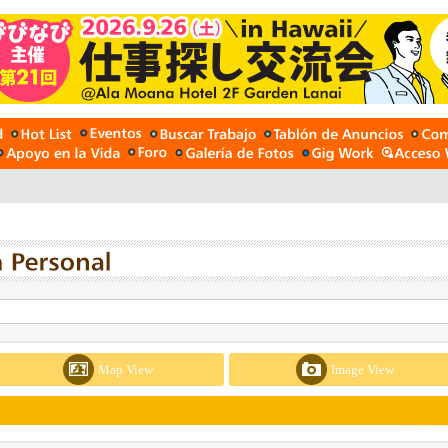
Map View
Image View