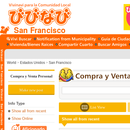
San Francisco
World
>
Estados Unidos
>
San Francisco
Compra y Venta Personal
Make new post
Info Type
List View
Show all from recent
Show Online
Show all from recent