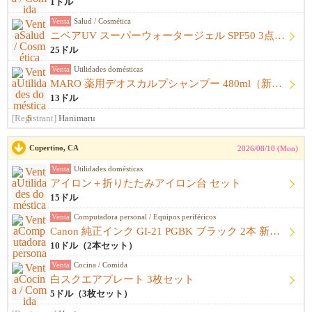
1ドル
Venta
Salud / Cosmética
ニベアUV スーパーウォータージェル SPF50 3点セット（未開封）
25ドル
Venta
Utilidades domésticas
MARO 薬用デオスカルプシャンプー 480ml（新品）
13ドル
[Registrant]
Hanimaru
Cupertino, CA
2026/08/10 (Mon)
Venta
Utilidades domésticas
アイロン＋折りたたみアイロン台 セット
15ドル
Venta
Computadora personal / Equipos periféricos
Canon 純正インク GI-21 PGBK ブラック 2本 新品未開封
10ドル（2本セット）
Venta
Cocina / Comida
白スクエアプレート 3枚セット
5ドル（3枚セット）