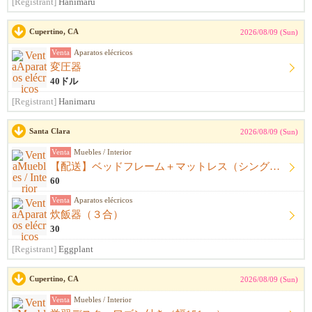
[Registrant]
Hanimaru
Cupertino, CA
2026/08/09 (Sun)
Venta
Aparatos elécricos
変圧器
40ドル
[Registrant]
Hanimaru
Santa Clara
2026/08/09 (Sun)
Venta
Muebles / Interior
【配送】ベッドフレーム＋マットレス（シングル）
60
Venta
Aparatos elécricos
炊飯器（３合）
30
[Registrant]
Eggplant
Cupertino, CA
2026/08/09 (Sun)
Venta
Muebles / Interior