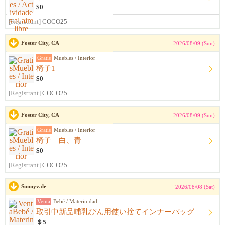
$0
[Registrant]
COCO25
Foster City, CA
2026/08/09 (Sun)
Gratis
Muebles / Interior
椅子1
$0
[Registrant]
COCO25
Foster City, CA
2026/08/09 (Sun)
Gratis
Muebles / Interior
椅子 白、青
$0
[Registrant]
COCO25
Sunnyvale
2026/08/08 (Sat)
Venta
Bebé / Materinidad
取引中新品哺乳びん用使い捨てインナーバッグ
＄5