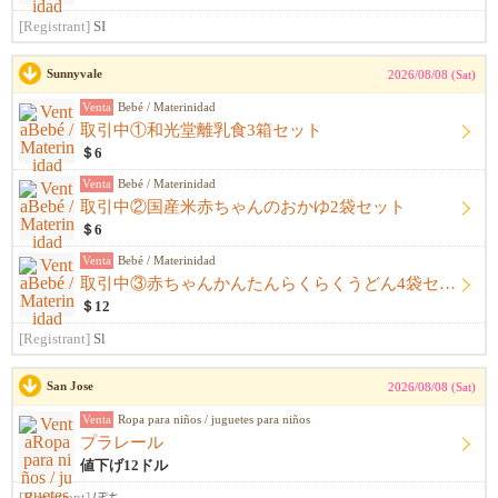
[Registrant]
SI
Sunnyvale
2026/08/08 (Sat)
Venta
Bebé / Materinidad
取引中①和光堂離乳食3箱セット
＄6
Venta
Bebé / Materinidad
取引中②国産米赤ちゃんのおかゆ2袋セット
＄6
Venta
Bebé / Materinidad
取引中③赤ちゃんかんたんらくらくうどん4袋セット
＄12
[Registrant]
Sl
San Jose
2026/08/08 (Sat)
Venta
Ropa para niños / juguetes para niños
プラレール
値下げ12ドル