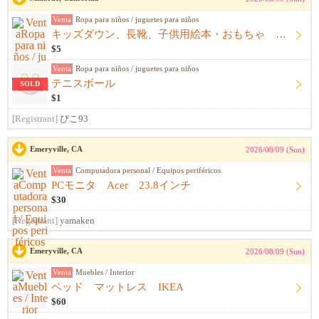
Venta
Ropa para niños / juguetes para niños
キッズダウン、長靴、子供用絵本・おもちゃ テニストレーナー
$5
Venta
Ropa para niños / juguetes para niños
テニスボール
SOLD
$1
[Registrant]
ぴこ93
Emeryville, CA
2026/08/09 (Sun)
Venta
Computadora personal / Equipos periféricos
PCモニタ Acer 23.8インチ
$30
[Registrant]
yamaken
Emeryville, CA
2026/08/09 (Sun)
Venta
Muebles / Interior
ベッド マットレス IKEA
$60