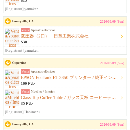
$15
[Registrant]
yamaken
Emeryville, CA
2026/08/09 (Sun)
Venta
Aparatos elécricos
変圧器（2口） 日章工業株式会社
$30
[Registrant]
yamaken
Cupertino
2026/08/09 (Sun)
Venta
Aparatos elécricos
EPSON EcoTank ET-3850 プリンター / 純正インク・箱付き
160ドル
Venta
Muebles / Interior
Glass Top Coffee Table / ガラス天板 コーヒーテーブル
35ドル
[Registrant]
Hanimaru
Emeryville, CA
2026/08/09 (Sun)