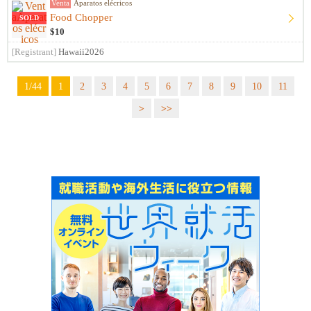
Venta
Aparatos elécricos
Food Chopper
SOLD
$10
[Registrant]
Hawaii2026
1/44
1
2
3
4
5
6
7
8
9
10
11
>
>>