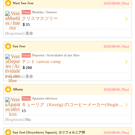
Wast San Jose
2026/08/06 (Thu)
Venta
Muebles / Interior
クリスマスツリー
＄35
[Registrant]
美奈
San Jose
2026/08/06 (Thu)
Venta
Deportes / Actividades al aire libre
テント canvas camp
＄200
[Registrant]
美奈
Albany
2026/08/06 (Thu)
Venta
Aparatos elécricos
キューリグ（Keurig) のコーヒーメーカー(Single Serve Coffee) Maker
15
[Registrant]
Ma
San José (Strawberry Square), カリフォルニア州
2026/08/06 (Thu)