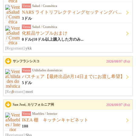
Venta
Salud / Cosmética
NARS ライトリフレクティングセッティングパウダー プレストN
3ドル
Venta
Salud / Cosmética
化粧品サンプルおまけ
0ドル(10ドル以上購入した方のみ...
[Registrant]
ykk
サンフランシスコ
2026/08/07 (Fri)
Venta
Utilidades domésticas
バスチェア【最終出品8月14日までにお渡し希望】
5ドル
[Registrant]
mori
San José, カリフォルニア州
2026/08/07 (Fri)
Venta
Muebles / Interior
IKEA 棚 キッチンキャビネット
100
[Registrant]
Sho