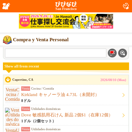
San Francisco
Compra y Venta Personal
Show all from recent
Cupertino, CA
2026/08/10 (Mon)
Venta
Cocina / Comida
Kirkland キャノーラ油 4.73L（未開封）
8ドル
Venta
Utilidades domésticas
Dove 敏感肌用石けん 新品 2個$1（在庫12個）
1ドル（2個セット）
Venta
Utilidades domésticas