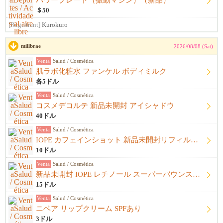
パワープレート（振動マシン）（新品）
＄50
[Registrant]
Kurokuro
millbrae
2026/08/08 (Sat)
Venta
Salud / Cosmética
肌ラボ化粧水 ファンケル ボディミルク
各5ドル
Venta
Salud / Cosmética
コスメデコルテ 新品未開封 アイシャドウ
40ドル
Venta
Salud / Cosmética
IOPE カフェインショット 新品未開封リフィル＋開封済み本体
10ドル
Venta
Salud / Cosmética
新品未開封 IOPE レチノール スーパーバウンスセラム1%
15ドル
Venta
Salud / Cosmética
ニベア リップクリーム SPFあり
3ドル