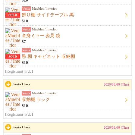
$20
Venta
Muebles / Interior
飾り棚 サイドテーブル 黒
SOLD
$10
Venta
Muebles / Interior
全身ミラー 姿見 鏡
$7
Venta
Muebles / Interior
黒 棚 キャビネット 収納棚
SOLD
$10
[Registrant]
FUJI
Santa Clara
2026/08/06 (Thu)
Venta
Muebles / Interior
収納棚 ラック
$10
[Registrant]
FUJI
Santa Clara
2026/08/06 (Thu)