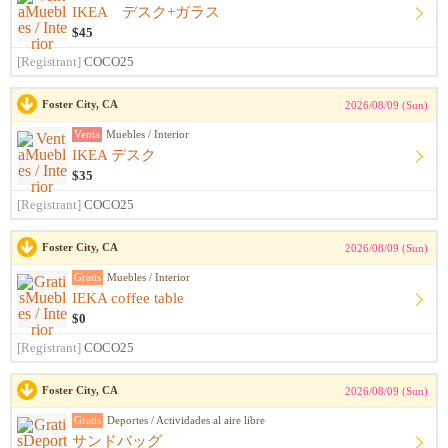
IKEA デスク+ガラス
$45
[Registrant]
COCO25
Foster City, CA
2026/08/09 (Sun)
Venta
Muebles / Interior
IKEA デスク
$35
[Registrant]
COCO25
Foster City, CA
2026/08/09 (Sun)
Gratis
Muebles / Interior
IEKA coffee table
$0
[Registrant]
COCO25
Foster City, CA
2026/08/09 (Sun)
Gratis
Deportes / Actividades al aire libre
サンドバッグ