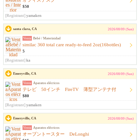
オフィスデスク
$50
[Registrant]
yamaken
santa clara, CA
2026/08/09 (Sun)
Venta
Bebé / Materinidad
similac 360 total care ready-to-feed 2oz(16bottles)
5
[Registrant]
ka
Emeryville, CA
2026/08/09 (Sun)
Venta
Aparatos elécricos
テレビ 50インチ FireTV 薄型アンテナ付
$80
[Registrant]
yamaken
Emeryville, CA
2026/08/09 (Sun)
Venta
Aparatos elécricos
オーブントースター DeLonghi