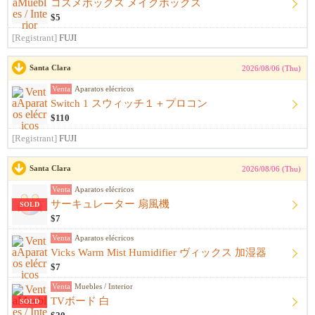
コスメボックス メイクボックス
$5
[Registrant]
FUJI
Santa Clara
2026/08/06 (Thu)
Venta
Aparatos elécricos
Switch 1 スウィッチ１＋プロコン
$110
[Registrant]
FUJI
Santa Clara
2026/08/06 (Thu)
Venta
Aparatos elécricos
サーキュレーター 扇風機
SOLD
$7
Venta
Aparatos elécricos
Vicks Warm Mist Humidifier ヴィックス 加湿器
$7
Venta
Muebles / Interior
TVボード 白
SOLD