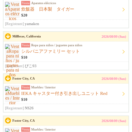
Venta
Aparatos elécricos
炊飯器 日本製 タイガー
$20
[Registrant]
yamaken
Millbrae, California
2026/08/09 (Sun)
Venta
Ropa para niños / juguetes para niños
シルバニアファミリー セット
$10
[Registrant]
ぴこ93
Foster City, CA
2026/08/09 (Sun)
Venta
Muebles / Interior
IEKA キャスター付き引き出しユニット Red
$10
[Registrant]
NS26
Foster City, CA
2026/08/09 (Sun)
Venta
Muebles / Interior