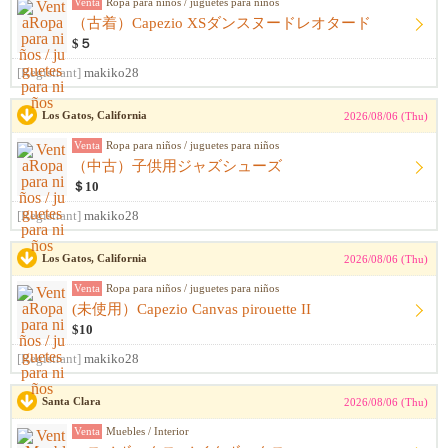
Venta
Ropa para niños / juguetes para niños
（古着）Capezio XSダンスヌードレオタード
$５
[Registrant]
makiko28
Los Gatos, California
2026/08/06 (Thu)
Venta
Ropa para niños / juguetes para niños
（中古）子供用ジャズシューズ
＄10
[Registrant]
makiko28
Los Gatos, California
2026/08/06 (Thu)
Venta
Ropa para niños / juguetes para niños
(未使用）Capezio Canvas pirouette II
$10
[Registrant]
makiko28
Santa Clara
2026/08/06 (Thu)
Venta
Muebles / Interior