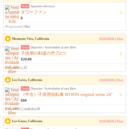
Venta
Aparatos elécricos
タワーファン
8
[Registrant]
Sho
Mountain View, California
2026/08/06 (Thu)
Venta
Deportes / Actividades al aire libre
子供用の剣道の竹刀2つ
$20.00
[Registrant]
IC
Los Gatos, California
2026/08/06 (Thu)
Venta
Deportes / Actividades al aire libre
（中古）子供用自転車 BTWIN original white 24"
$80
[Registrant]
makiko28
Los Gatos, California
2026/08/06 (Thu)