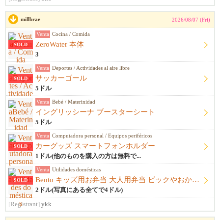
millbrae
2026/08/07 (Fri)
Venta
Cocina / Comida
ZeroWater 本体
SOLD
3
Venta
Deportes / Actividades al aire libre
サッカーゴール
SOLD
5ドル
Venta
Bebé / Materinidad
イングリッシーナ ブースターシート
5ドル
Venta
Computadora personal / Equipos periféricos
カーグッズ スマートフォンホルダー
SOLD
1ドル(他のものを購入の方は無料で...
Venta
Utilidades domésticas
Bento キッズ用お弁当 大人用弁当 ピックやおかずカップ他
SOLD
2ドル(写真にある全てで4ドル)
[Registrant]
ykk