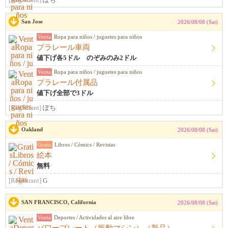
[Registrant]
ぽち
San Jose
2026/08/08 (Sat)
Venta
Ropa para niños / juguetes para niños
プラレール車両
値下げ各5ドル のぞみのみ2ドル
Venta
Ropa para niños / juguetes para niños
プラレール付属品
値下げ全部で3ドル
[Registrant]
ぽち
Oakland
2026/08/08 (Sat)
Gratis
Libros / Cómics / Revistas
絵本
無料
[Registrant]
G
SAN FRANCISCO, California
2026/08/08 (Sat)
Venta
Deportes / Actividades al aire libre