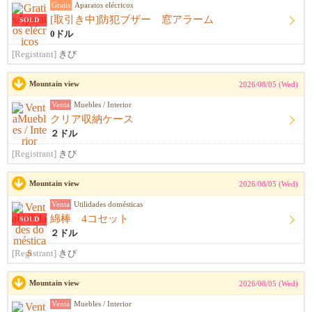
Gratis
Aparatos elécricos
[取引き中]防犯ブザー 窓アラーム
SOLD
0ドル
[Registrant]
きび
Mountain view
2026/08/05 (Wed)
Venta
Muebles / Interior
クリア収納ケース
２ドル
[Registrant]
きび
Mountain view
2026/08/05 (Wed)
Venta
Utilidades domésticas
綿棒 4コセット
SOLD
２ドル
[Registrant]
きび
Mountain view
2026/08/05 (Wed)
Venta
Muebles / Interior