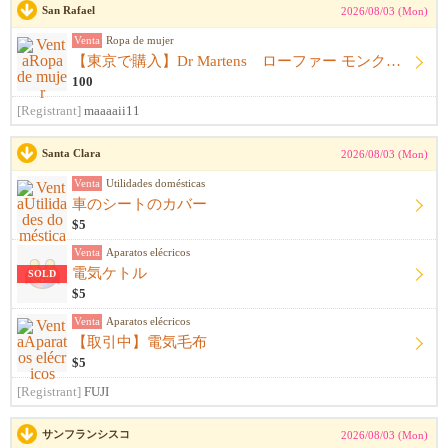
San Rafael
2026/08/03 (Mon)
Venta
Ropa de mujer
【東京で購入】Dr Martens ローファー モンクストラップ 黒 サイズ23.5cm〜24.0cm ドクターマーチン
100
[Registrant]
maaaaii11
Santa Clara
2026/08/03 (Mon)
Venta
Utilidades domésticas
車のシートのカバー
$5
Venta
Aparatos elécricos
電気ケトル
SOLD
$5
Venta
Aparatos elécricos
【取引中】電気毛布
$5
[Registrant]
FUJI
サンフランシスコ
2026/08/03 (Mon)