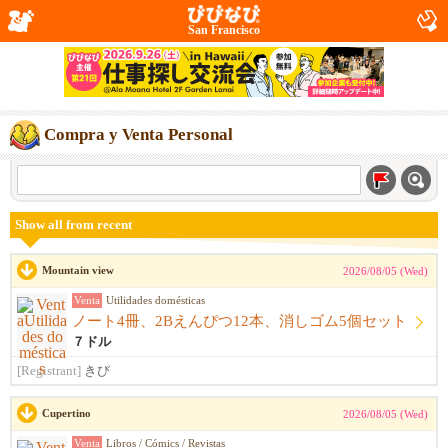
San Francisco
Compra y Venta Personal
Show all from recent
Mountain view
2026/08/05 (Wed)
Venta
Utilidades domésticas
ノート4冊、2Bえんぴつ12本、消しゴム5個セット
７ドル
[Registrant]
きび
Cupertino
2026/08/05 (Wed)
Venta
Libros / Cómics / Revistas