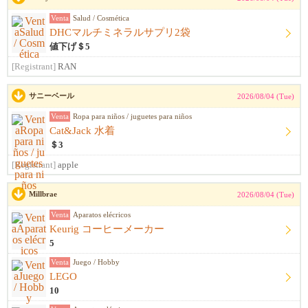
Venta
Salud / Cosmética
DHCマルチミネラルサプリ2袋
値下げ＄5
[Registrant]
RAN
サニーベール
2026/08/04 (Tue)
Venta
Ropa para niños / juguetes para niños
Cat&Jack 水着
＄3
[Registrant]
apple
Millbrae
2026/08/04 (Tue)
Venta
Aparatos elécricos
Keurig コーヒーメーカー
5
Venta
Juego / Hobby
LEGO
10