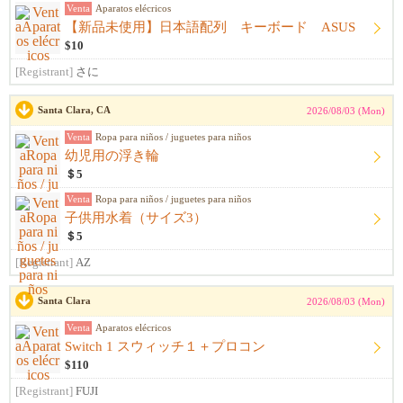
Venta
Aparatos elécricos
【新品未使用】日本語配列 キーボード ASUS
$10
[Registrant]
さに
Santa Clara, CA
2026/08/03 (Mon)
Venta
Ropa para niños / juguetes para niños
幼児用の浮き輪
＄5
Venta
Ropa para niños / juguetes para niños
子供用水着（サイズ3）
＄5
[Registrant]
AZ
Santa Clara
2026/08/03 (Mon)
Venta
Aparatos elécricos
Switch 1 スウィッチ１＋プロコン
$110
[Registrant]
FUJI