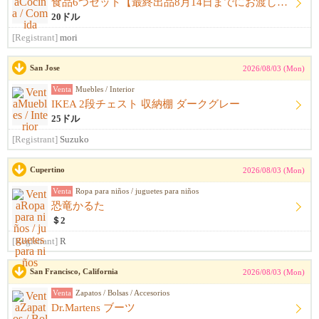
食品6つセット【最終出品8月14日までにお渡し希望】
20ドル
[Registrant]
mori
San Jose
2026/08/03 (Mon)
Venta
Muebles / Interior
IKEA 2段チェスト 収納棚 ダークグレー
25ドル
[Registrant]
Suzuko
Cupertino
2026/08/03 (Mon)
Venta
Ropa para niños / juguetes para niños
恐竜かるた
＄2
[Registrant]
R
San Francisco, California
2026/08/03 (Mon)
Venta
Zapatos / Bolsas / Accesorios
Dr.Martens ブーツ