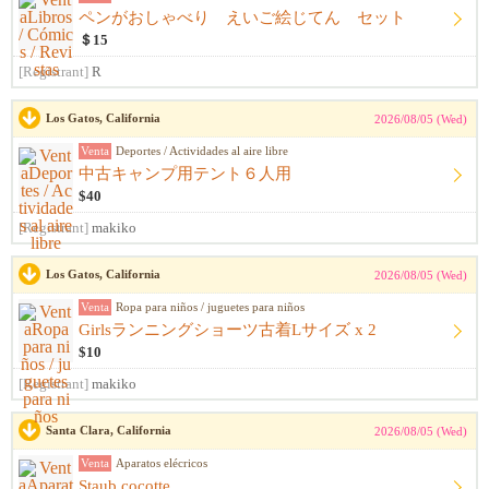
ペンがおしゃべり えいご絵じてん セット
＄15
[Registrant]
R
Los Gatos, California
2026/08/05 (Wed)
Venta
Deportes / Actividades al aire libre
中古キャンプ用テント６人用
$40
[Registrant]
makiko
Los Gatos, California
2026/08/05 (Wed)
Venta
Ropa para niños / juguetes para niños
Girlsランニングショーツ古着Lサイズ x 2
$10
[Registrant]
makiko
Santa Clara, California
2026/08/05 (Wed)
Venta
Aparatos elécricos
Staub cocotte