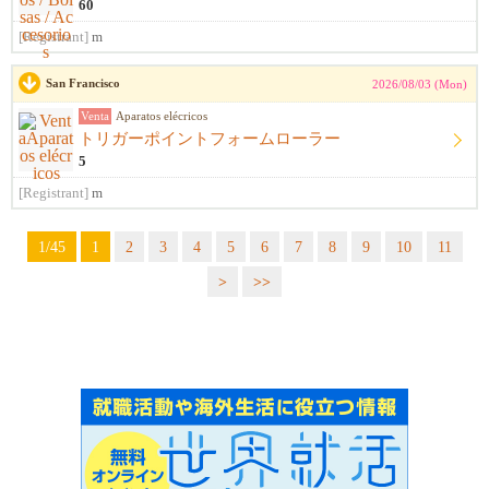
60
[Registrant]
m
San Francisco
2026/08/03 (Mon)
Venta
Aparatos elécricos
トリガーポイントフォームローラー
5
[Registrant]
m
1/45
1
2
3
4
5
6
7
8
9
10
11
>
>>