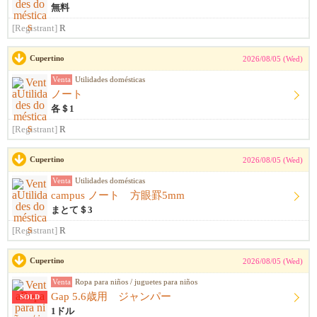
無料
[Registrant]
R
Cupertino
2026/08/05 (Wed)
Venta
Utilidades domésticas
ノート
各＄1
[Registrant]
R
Cupertino
2026/08/05 (Wed)
Venta
Utilidades domésticas
campus ノート 方眼罫5mm
まとて＄3
[Registrant]
R
Cupertino
2026/08/05 (Wed)
Venta
Ropa para niños / juguetes para niños
Gap 5.6歳用 ジャンパー
SOLD
1ドル