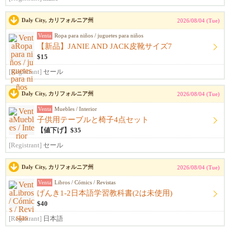
Daly City, カリフォルニア州
2026/08/04 (Tue)
Venta
Ropa para niños / juguetes para niños
【新品】JANIE AND JACK皮靴サイズ7
$15
[Registrant]
セール
Daly City, カリフォルニア州
2026/08/04 (Tue)
Venta
Muebles / Interior
子供用テーブルと椅子4点セット
【値下げ】$35
[Registrant]
セール
Daly City, カリフォルニア州
2026/08/04 (Tue)
Venta
Libros / Cómics / Revistas
げんき1-2日本語学習教科書(2は未使用)
$40
[Registrant]
日本語