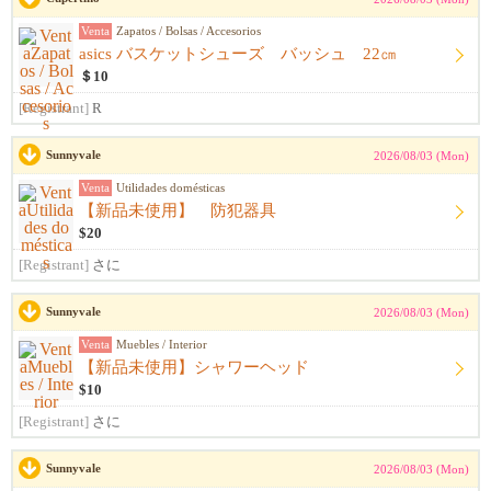
Venta
Zapatos / Bolsas / Accesorios
asics バスケットシューズ バッシュ 22㎝
＄10
[Registrant]
R
Sunnyvale
2026/08/03 (Mon)
Venta
Utilidades domésticas
【新品未使用】 防犯器具
$20
[Registrant]
さに
Sunnyvale
2026/08/03 (Mon)
Venta
Muebles / Interior
【新品未使用】シャワーヘッド
$10
[Registrant]
さに
Sunnyvale
2026/08/03 (Mon)