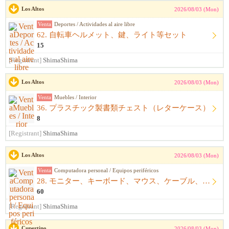
Los Altos
2026/08/03 (Mon)
Venta
Deportes / Actividades al aire libre
62. 自転車ヘルメット、鍵、ライト等セット
15
[Registrant]
ShimaShima
Los Altos
2026/08/03 (Mon)
Venta
Muebles / Interior
36. プラスチック製書類チェスト（レターケース）
8
[Registrant]
ShimaShima
Los Altos
2026/08/03 (Mon)
Venta
Computadora personal / Equipos periféricos
28. モニター、キーボード、マウス、ケーブル、アームレスト一式
60
[Registrant]
ShimaShima
Cupertino
2026/08/03 (Mon)