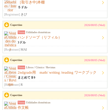
［取引き中]本棚
５ドル
[Registrant]
きび
Cupertino
2026/08/05 (Wed)
Venta
Utilidades domésticas
ハンドソープ（リフィル）
3ドル
[Registrant]
MAI
Cupertino
2026/08/05 (Wed)
Venta
Libros / Cómics / Revistas
2ndgrade用 math/ writing /reading ワークブック
まとめて＄9
[Registrant]
R
Cupertino
2026/08/05 (Wed)
Venta
Utilidades domésticas
作文帳