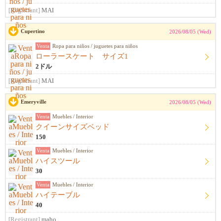
[Registrant]
MAI
Cupertino
2026/08/05 (Wed)
Venta
Ropa para niños / juguetes para niños
ローラースケート サイズ1
2ドル
[Registrant]
MAI
Emeryville
2026/08/05 (Wed)
Venta
Muebles / Interior
クイーンサイズベッド
150
Venta
Muebles / Interior
ハイスツール
30
Venta
Muebles / Interior
ハイテーブル
40
[Registrant]
maho