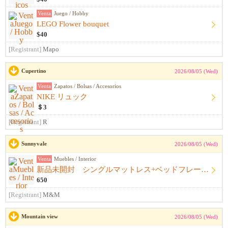
Venta
Juego / Hobby
LEGO Flower bouquet
$40
[Registrant]
Mapo
Cupertino
2026/08/05 (Wed)
Venta
Zapatos / Bolsas / Accesorios
NIKE リュック
＄3
[Registrant]
R
Sunnyvale
2026/08/05 (Wed)
Venta
Muebles / Interior
新品未開封 シングルマットレス+ベッドフレーム+シーツ
650
[Registrant]
M&M
Mountain view
2026/08/05 (Wed)