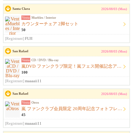
Santa Clara
2026/08/03 (Mon)
Venta
Muebles / Interior
カウンターチェア 2脚セット
50
[Registrant]
FUJI
San Rafael
2026/08/03 (Mon)
Venta
CD / DVD / Blu-ray
嵐DVD ファンクラブ限定！嵐フェス開催記念アルバム ウラ嵐マニア CD４枚組
100
[Registrant]
maaaaii11
San Rafael
2026/08/03 (Mon)
Venta
Otros
嵐 ファンクラブ会員限定 20周年記念フォトフレーム
45
[Registrant]
maaaaii11