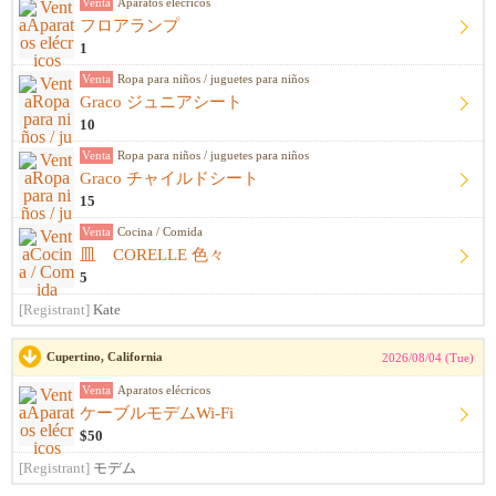
Venta
Aparatos elécricos
フロアランプ
1
Venta
Ropa para niños / juguetes para niños
Graco ジュニアシート
10
Venta
Ropa para niños / juguetes para niños
Graco チャイルドシート
15
Venta
Cocina / Comida
皿 CORELLE 色々
5
[Registrant]
Kate
Cupertino, California
2026/08/04 (Tue)
Venta
Aparatos elécricos
ケーブルモデムWi-Fi
$50
[Registrant]
モデム