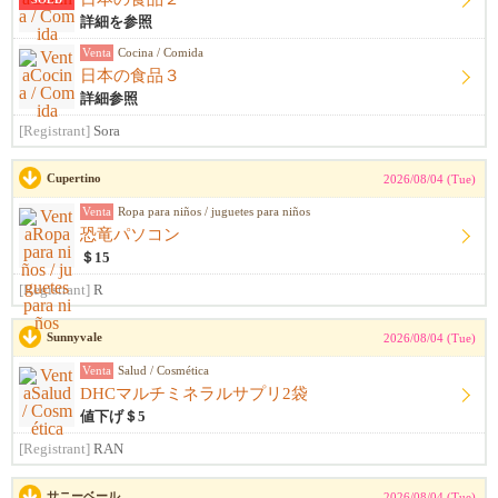
詳細を参照
Venta
Cocina / Comida
日本の食品３
詳細参照
[Registrant]
Sora
Cupertino
2026/08/04 (Tue)
Venta
Ropa para niños / juguetes para niños
恐竜パソコン
＄15
[Registrant]
R
Sunnyvale
2026/08/04 (Tue)
Venta
Salud / Cosmética
DHCマルチミネラルサプリ2袋
値下げ＄5
[Registrant]
RAN
サニーベール
2026/08/04 (Tue)