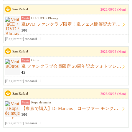
San Rafael
2026/08/03 (Mon)
Venta
CD / DVD / Blu-ray
嵐DVD ファンクラブ限定！嵐フェス開催記念アルバム ウラ嵐マニア CD４枚組
100
[Registrant]
maaaaii11
San Rafael
2026/08/03 (Mon)
Venta
Otros
嵐 ファンクラブ会員限定 20周年記念フォトフレーム
45
[Registrant]
maaaaii11
San Rafael
2026/08/03 (Mon)
Venta
Ropa de mujer
【東京で購入】Dr Martens ローファー モンクストラップ 黒 サイズ23.5cm〜24.0cm ドクターマーチン
100
[Registrant]
maaaaii11