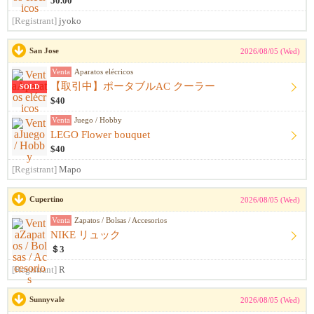
50.00
[Registrant]
jyoko
San Jose
2026/08/05 (Wed)
Venta
Aparatos elécricos
【取引中】ポータブルAC クーラー
SOLD
$40
Venta
Juego / Hobby
LEGO Flower bouquet
$40
[Registrant]
Mapo
Cupertino
2026/08/05 (Wed)
Venta
Zapatos / Bolsas / Accesorios
NIKE リュック
＄3
[Registrant]
R
Sunnyvale
2026/08/05 (Wed)