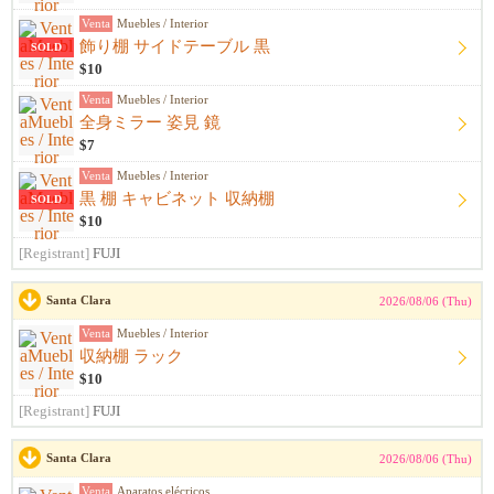
Venta
Muebles / Interior
飾り棚 サイドテーブル 黒
SOLD
$10
Venta
Muebles / Interior
全身ミラー 姿見 鏡
$7
Venta
Muebles / Interior
黒 棚 キャビネット 収納棚
SOLD
$10
[Registrant]
FUJI
Santa Clara
2026/08/06 (Thu)
Venta
Muebles / Interior
収納棚 ラック
$10
[Registrant]
FUJI
Santa Clara
2026/08/06 (Thu)
Venta
Aparatos elécricos