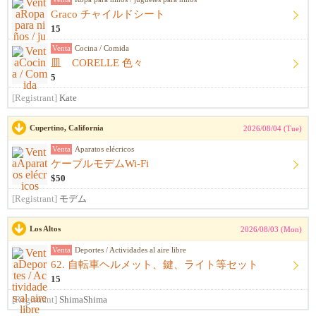
Graco チャイルドシート
15
Venta
Cocina / Comida
皿 CORELLE 色々
5
[Registrant]
Kate
Cupertino, California
2026/08/04 (Tue)
Venta
Aparatos elécricos
ケーブルモデムWi-Fi
$50
[Registrant]
モデム
Los Altos
2026/08/03 (Mon)
Venta
Deportes / Actividades al aire libre
62. 自転車ヘルメット、鍵、ライト等セット
15
[Registrant]
ShimaShima