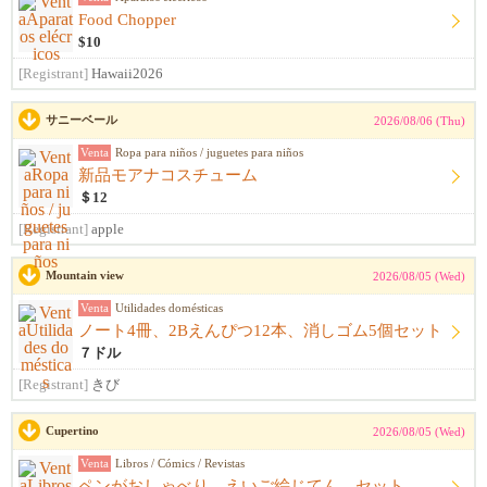
Food Chopper
$10
[Registrant]
Hawaii2026
サニーベール
2026/08/06 (Thu)
Venta
Ropa para niños / juguetes para niños
新品モアナコスチューム
＄12
[Registrant]
apple
Mountain view
2026/08/05 (Wed)
Venta
Utilidades domésticas
ノート4冊、2Bえんぴつ12本、消しゴム5個セット
７ドル
[Registrant]
きび
Cupertino
2026/08/05 (Wed)
Venta
Libros / Cómics / Revistas
ペンがおしゃべり えいご絵じてん セット