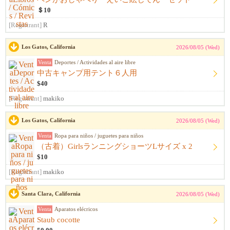
＄10
[Registrant]
R
Los Gatos, California
2026/08/05 (Wed)
Venta
Deportes / Actividades al aire libre
中古キャンプ用テント６人用
$40
[Registrant]
makiko
Los Gatos, California
2026/08/05 (Wed)
Venta
Ropa para niños / juguetes para niños
（古着）GirlsランニングショーツLサイズ x 2
$10
[Registrant]
makiko
Santa Clara, California
2026/08/05 (Wed)
Venta
Aparatos elécricos
Staub cocotte