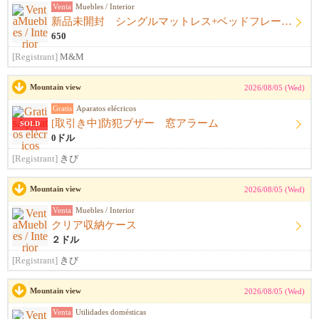
Venta
Muebles / Interior
新品未開封 シングルマットレス+ベッドフレーム+シーツ
650
[Registrant]
M&M
Mountain view
2026/08/05 (Wed)
Gratis
Aparatos elécricos
[取引き中]防犯ブザー 窓アラーム
SOLD
0ドル
[Registrant]
きび
Mountain view
2026/08/05 (Wed)
Venta
Muebles / Interior
クリア収納ケース
２ドル
[Registrant]
きび
Mountain view
2026/08/05 (Wed)
Venta
Utilidades domésticas