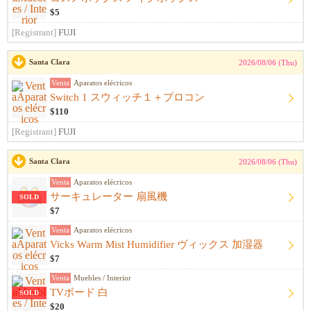
$5
[Registrant]
FUJI
Santa Clara
2026/08/06 (Thu)
Venta
Aparatos elécricos
Switch 1 スウィッチ１＋プロコン
$110
[Registrant]
FUJI
Santa Clara
2026/08/06 (Thu)
Venta
Aparatos elécricos
サーキュレーター 扇風機
SOLD
$7
Venta
Aparatos elécricos
Vicks Warm Mist Humidifier ヴィックス 加湿器
$7
Venta
Muebles / Interior
TVボード 白
SOLD
$20