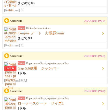
まとめて＄9
[Registrant]
R
Cupertino
2026/08/05 (Wed)
Venta
Utilidades domésticas
campus ノート 方眼罫5mm
まとて＄3
[Registrant]
R
Cupertino
2026/08/05 (Wed)
Venta
Ropa para niños / juguetes para niños
Gap 5.6歳用 ジャンパー
SOLD
1ドル
[Registrant]
MAI
Cupertino
2026/08/05 (Wed)
Venta
Ropa para niños / juguetes para niños
ローラースケート サイズ1
2ドル