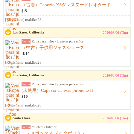
（古着）Capezio XSダンスヌードレオタード
$５
[Registrant]
makiko28
Los Gatos, California
2026/08/06 (Thu)
Venta
Ropa para niños / juguetes para niños
（中古）子供用ジャズシューズ
＄10
[Registrant]
makiko28
Los Gatos, California
2026/08/06 (Thu)
Venta
Ropa para niños / juguetes para niños
(未使用）Capezio Canvas pirouette II
$10
[Registrant]
makiko28
Santa Clara
2026/08/06 (Thu)
Venta
Muebles / Interior
コスメボックス メイクボックス