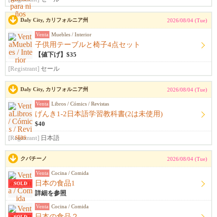
Daly City, カリフォルニア州
2026/08/04 (Tue)
Venta
Muebles / Interior
子供用テーブルと椅子4点セット
【値下げ】$35
[Registrant]
セール
Daly City, カリフォルニア州
2026/08/04 (Tue)
Venta
Libros / Cómics / Revistas
げんき1-2日本語学習教科書(2は未使用)
$40
[Registrant]
日本語
クパチーノ
2026/08/04 (Tue)
Venta
Cocina / Comida
日本の食品1
SOLD
詳細を参照
Venta
Cocina / Comida
日本の食品２
SOLD