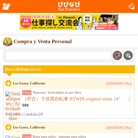
San Francisco
Compra y Venta Personal
Show all from recent
Los Gatos, California
2026/08/06 (Thu)
Venta
Deportes / Actividades al aire libre
（中古）子供用自転車 BTWIN original white 24"
$80
[Registrant]
makiko28
Los Gatos, California
2026/08/06 (Thu)
Venta
Ropa para niños / juguetes para niños