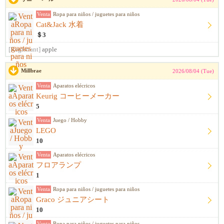
Venta
Ropa para niños / juguetes para niños
Cat&Jack 水着
＄3
[Registrant]
apple
Millbrae
2026/08/04 (Tue)
Venta
Aparatos elécricos
Keurig コーヒーメーカー
5
Venta
Juego / Hobby
LEGO
10
Venta
Aparatos elécricos
フロアランプ
1
Venta
Ropa para niños / juguetes para niños
Graco ジュニアシート
10
Venta
Ropa para niños / juguetes para niños