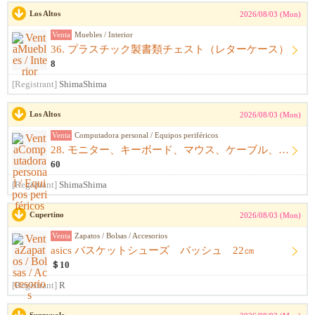
Los Altos
2026/08/03 (Mon)
Venta
Muebles / Interior
36. プラスチック製書類チェスト（レターケース）
8
[Registrant]
ShimaShima
Los Altos
2026/08/03 (Mon)
Venta
Computadora personal / Equipos periféricos
28. モニター、キーボード、マウス、ケーブル、アームレスト一式
60
[Registrant]
ShimaShima
Cupertino
2026/08/03 (Mon)
Venta
Zapatos / Bolsas / Accesorios
asics バスケットシューズ バッシュ 22㎝
＄10
[Registrant]
R