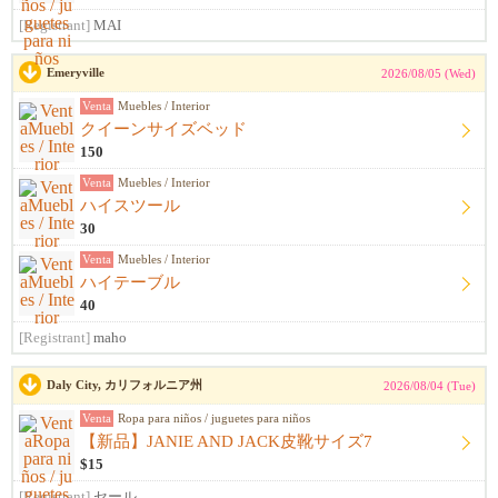
[Registrant]
MAI
Emeryville
2026/08/05 (Wed)
Venta
Muebles / Interior
クイーンサイズベッド
150
Venta
Muebles / Interior
ハイスツール
30
Venta
Muebles / Interior
ハイテーブル
40
[Registrant]
maho
Daly City, カリフォルニア州
2026/08/04 (Tue)
Venta
Ropa para niños / juguetes para niños
【新品】JANIE AND JACK皮靴サイズ7
$15
[Registrant]
セール