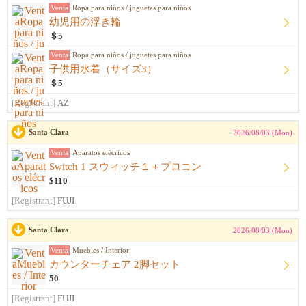
Venta
Ropa para niños / juguetes para niños
幼児用の浮き輪
＄5
Venta
Ropa para niños / juguetes para niños
子供用水着（サイズ3）
＄5
[Registrant]
AZ
Santa Clara
2026/08/03 (Mon)
Venta
Aparatos elécricos
Switch 1 スウィッチ１＋プロコン
$110
[Registrant]
FUJI
Santa Clara
2026/08/03 (Mon)
Venta
Muebles / Interior
カウンターチェア 2脚セット
50
[Registrant]
FUJI