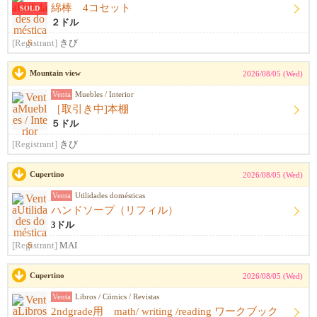
綿棒 4コセット
SOLD
２ドル
[Registrant]
きび
Mountain view
2026/08/05 (Wed)
Venta
Muebles / Interior
［取引き中]本棚
５ドル
[Registrant]
きび
Cupertino
2026/08/05 (Wed)
Venta
Utilidades domésticas
ハンドソープ（リフィル）
3ドル
[Registrant]
MAI
Cupertino
2026/08/05 (Wed)
Venta
Libros / Cómics / Revistas
2ndgrade用 math/ writing /reading ワークブック