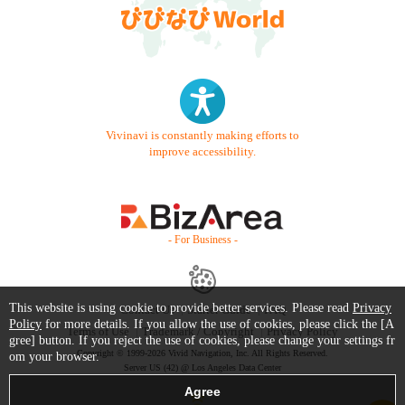
Vivinavi is constantly making efforts to
improve accessibility.
- For Business -
This website is using cookie to provide better services. Please read
Privacy
Contact Us
Starter Guide
FAQ
Policy
for more details. If you allow the use of cookies, please click the [A
Terms of Use
Trademark / Copyright
Privacy Policy
gree] button. If you reject the use of cookies, please change your settings fr
Copyright © 1999-2026 Vivid Navigation, Inc. All Rights Reserved.
om your browser.
Server US (42) @ Los Angeles Data Center