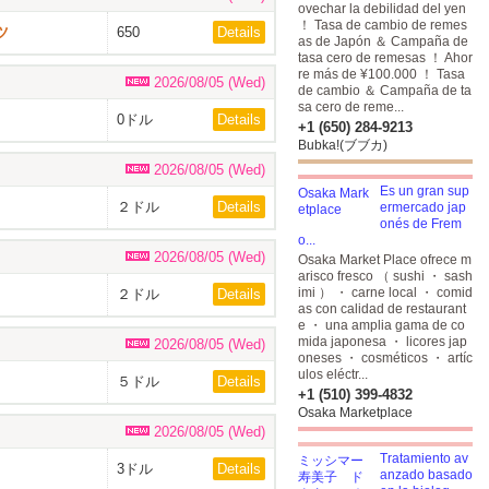
ovechar la debilidad del yen
！ Tasa de cambio de remes
ツ
650
Details
as de Japón ＆ Campaña de
tasa cero de remesas ！ Ahor
re más de ¥100.000 ！ Tasa
2026/08/05 (Wed)
de cambio ＆ Campaña de ta
sa cero de reme...
0ドル
Details
+1 (650) 284-9213
Bubka!(ブブカ)
2026/08/05 (Wed)
Es un gran sup
２ドル
Details
ermercado jap
onés de Frem
o...
2026/08/05 (Wed)
Osaka Market Place ofrece m
arisco fresco （ sushi ・ sash
imi ） ・ carne local ・ comid
２ドル
Details
as con calidad de restaurant
e ・ una amplia gama de co
mida japonesa ・ licores jap
2026/08/05 (Wed)
oneses ・ cosméticos ・ artíc
ulos eléctr...
５ドル
Details
+1 (510) 399-4832
Osaka Marketplace
2026/08/05 (Wed)
Tratamiento av
3ドル
Details
anzado basado