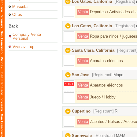
Los Gatos, California
[Registrant]
Mascota
Venta
Deportes / Actividades al ai
Otros
Los Gatos, California
[Registrant]
Back
Compra y Venta
Venta
Ropa para niños / juguetes
Personal
Vivinavi Top
Santa Clara, California
[Registrant
Venta
Aparatos elécricos
San Jose
[Registrant]
Mapo
SOLD
Venta
Aparatos elécricos
Venta
Juego / Hobby
Cupertino
[Registrant]
R
Venta
Zapatos / Bolsas / Acceso
Sunnyvale
[Registrant]
M&M