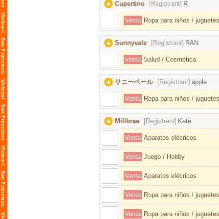
Cupertino
[Registrant]
R
Venta
Ropa para niños / juguetes
Sunnyvale
[Registrant]
RAN
Venta
Salud / Cosmética
サニーベール
[Registrant]
apple
Venta
Ropa para niños / juguetes
Millbrae
[Registrant]
Kate
Venta
Aparatos elécricos
Venta
Juego / Hobby
Venta
Aparatos elécricos
Venta
Ropa para niños / juguetes
Venta
Ropa para niños / juguetes