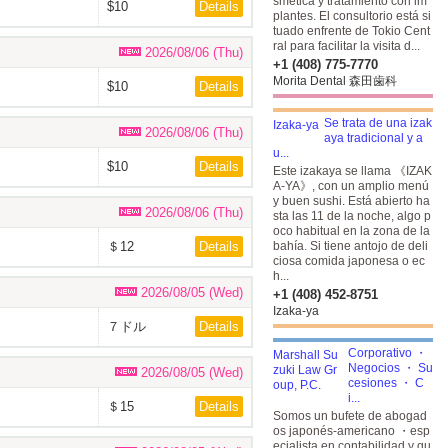
smética y tratamiento con im
$10
Details
plantes. El consultorio está si
tuado enfrente de Tokio Cent
ral para facilitar la visita d...
2026/08/06 (Thu)
+1 (408) 775-7770
Morita Dental 森田歯科
$10
Details
Se trata de una izak
2026/08/06 (Thu)
aya tradicional y a
u...
$10
Details
Este izakaya se llama 《IZAK
A-YA》, con un amplio menú
y buen sushi. Está abierto ha
2026/08/06 (Thu)
sta las 11 de la noche, algo p
oco habitual en la zona de la
＄12
Details
bahía. Si tiene antojo de deli
ciosa comida japonesa o ec
h...
2026/08/05 (Wed)
+1 (408) 452-8751
Izaka-ya
７ドル
Details
Corporativo ・
Negocios ・ Su
2026/08/05 (Wed)
cesiones ・ C
i...
＄15
Details
Somos un bufete de abogad
os japonés-americano ・esp
ecialista en contabilidad y qu