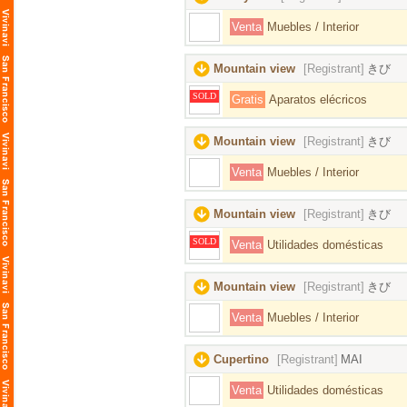
Venta
Muebles / Interior
Mountain view
[Registrant]
きび
SOLD
Gratis
Aparatos elécricos
Mountain view
[Registrant]
きび
Venta
Muebles / Interior
Mountain view
[Registrant]
きび
SOLD
Venta
Utilidades domésticas
Mountain view
[Registrant]
きび
Venta
Muebles / Interior
Cupertino
[Registrant]
MAI
Venta
Utilidades domésticas