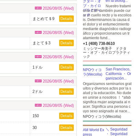
en la biolog...
Nuestro tratami
2026/08/05 (Wed)
ento CBP también puede cur
ar el cuello recto y la escolios
まとめて＄9
Details
is. Determinamos la causa d
el dolor y el entumecimiento
mediante diagnóstico radiogr
2026/08/05 (Wed)
áfico y proporcionamos un tr
atamiento fund...
まとて＄3
Details
+1 (408) 738-8610
ミッシマー寿美子 ドクタ
ー・オブ・カイロプラクティ
ック
2026/08/05 (Wed)
1ドル
Details
San Francisco,
California ・ Or
ganización...
2026/08/05 (Wed)
Organizamos seminarios grat
uitos y diversos actos por la s
2ドル
Details
alud y la educación. No dude
en unirse a nosotros ！ *afab
significa mujer asignada al n
2026/08/05 (Wed)
acer. Significa una persona c
uyo sexo asignado al nace...
150
Details
NPOウィコラ(Wecolla)
30
Details
＼ Seguridad
・ Seguridad