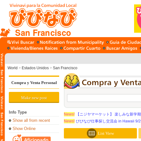
San Francisco
World
>
Estados Unidos
>
San Francisco
Compra y Venta Personal
Make new post
Info Type
News!
【ニジヤマーケット】 楽しみな新学
Show all from recent
News!
びびなび仕事探し交流会 in Hawaii 9/26（
Show Online
List View