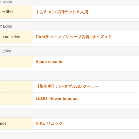
makiko
re libre
中古キャンプ用テント６人用
makiko
 para niños
Girlsランニングショーツ古着Lサイズ x 2
]
jyoko
Staub cocotte
【取引中】ポータブルAC クーラー
LEGO Flower bouquet
rios
NIKE リュック