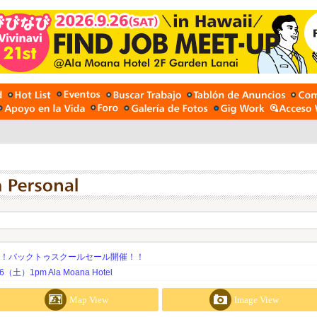
期！バックトゥスクールセール開催！！
土）1pm Ala Moana Hotel
Map View
Image View