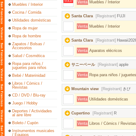
SOLD
Venta
Muebles / Interior
Muebles / Interior
Cocina / Comida
Santa Clara
[Registrant]
FUJI
Utilidades domésticas
Venta
Muebles / Interior
Ropa de mujer
Ropa de hombre
Santa Clara
[Registrant]
Hawaii202
Zapatos / Bolsas /
Accesorios
Venta
Aparatos elécricos
Salud / Cosmética
Ropa para niños /
サニーベール
[Registrant]
apple
juguetes para niños
Venta
Ropa para niños / juguetes
Bebé / Materinidad
Libros / Cómics /
Revistas
Mountain view
[Registrant]
きび
CD / DVD / Blu-ray
Venta
Utilidades domésticas
Juego / Hobby
Deportes / Actividades
Cupertino
[Registrant]
R
al aire libre
Boleto / Cupón
Venta
Libros / Cómics / Revistas
Instrumentos musicales
/ Equipos