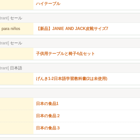
ハイテーブル
trant]
セール
 para niños
【新品】JANIE AND JACK皮靴サイズ7
trant]
セール
子供用テーブルと椅子4点セット
trant]
日本語
げんき1-2日本語学習教科書(2は未使用)
日本の食品1
日本の食品２
日本の食品３