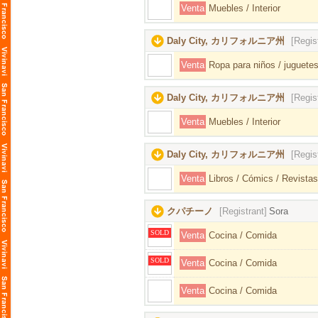
Venta
Muebles / Interior
Daly City, カリフォルニア州
[Regis
Venta
Ropa para niños / juguetes
Daly City, カリフォルニア州
[Regis
Venta
Muebles / Interior
Daly City, カリフォルニア州
[Regis
Venta
Libros / Cómics / Revistas
クパチーノ
[Registrant]
Sora
SOLD
Venta
Cocina / Comida
SOLD
Venta
Cocina / Comida
Venta
Cocina / Comida