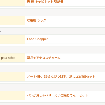
黒 棚 キャビネット 収納棚
収納棚 ラック
6
Food Chopper
 para niños
新品モアナコスチューム
ノート4冊、2Bえんぴつ12本、消しゴム5個セット
ペンがおしゃべり えいご絵じてん セット