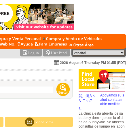
Log-in
User Panel
2026 August 6 Thursday PM 01:55 (PDT)
Apoyamos su s
alud con la am
able medicin
a...
La clínica está abierta los sá
bados y domingos en la ofici
Video View
na de Sunnyvale. Se ofrecen
consultas de kampo en japon