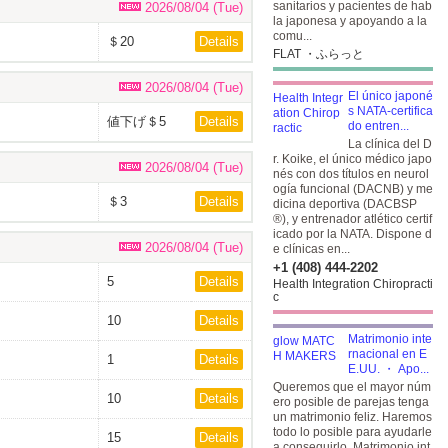
sanitarios y pacientes de hab
2026/08/04 (Tue)
la japonesa y apoyando a la
comu...
＄20
Details
FLAT ・ふらっと
2026/08/04 (Tue)
El único japoné
s NATA-certifica
値下げ＄5
Details
do entren...
La clínica del D
r. Koike, el único médico japo
2026/08/04 (Tue)
nés con dos títulos en neurol
ogía funcional (DACNB) y me
＄3
Details
dicina deportiva (DACBSP
®), y entrenador atlético certif
icado por la NATA. Dispone d
2026/08/04 (Tue)
e clínicas en...
+1 (408) 444-2202
5
Details
Health Integration Chiropracti
c
10
Details
Matrimonio inte
rnacional en E
1
Details
E.UU. ・ Apo...
Queremos que el mayor núm
10
Details
ero posible de parejas tenga
un matrimonio feliz. Haremos
todo lo posible para ayudarle
15
Details
a conseguirlo. Matrimonio int