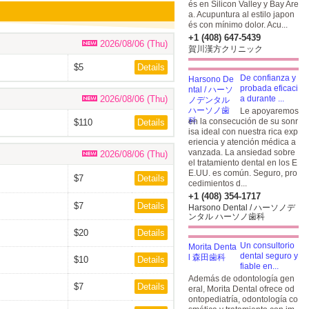
és en Silicon Valley y Bay Are
a. Acupuntura al estilo japon
és con mínimo dolor. Acu...
+1 (408) 647-5439
2026/08/06 (Thu)
賀川漢方クリニック
$5
Details
De confianza y
probada eficaci
2026/08/06 (Thu)
a durante ...
Le apoyaremos
en la consecución de su sonr
$110
Details
isa ideal con nuestra rica exp
eriencia y atención médica a
vanzada. La ansiedad sobre
2026/08/06 (Thu)
el tratamiento dental en los E
E.UU. es común. Seguro, pro
$7
Details
cedimientos d...
+1 (408) 354-1717
$7
Details
Harsono Dental / ハーソノデ
ンタル ハーソノ歯科
$20
Details
Un consultorio
dental seguro y
$10
Details
fiable en...
Además de odontología gen
$7
Details
eral, Morita Dental ofrece od
ontopediatría, odontología co