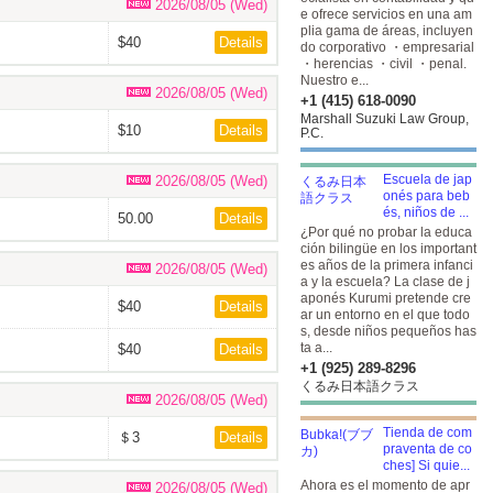
2026/08/05 (Wed)
e ofrece servicios en una am
plia gama de áreas, incluyen
$40
Details
do corporativo ・empresarial
・herencias ・civil ・penal.
Nuestro e...
2026/08/05 (Wed)
+1 (415) 618-0090
Marshall Suzuki Law Group,
$10
Details
P.C.
Escuela de jap
2026/08/05 (Wed)
onés para beb
és, niños de ...
50.00
Details
¿Por qué no probar la educa
ción bilingüe en los important
es años de la primera infanci
2026/08/05 (Wed)
a y la escuela? La clase de j
aponés Kurumi pretende cre
$40
Details
ar un entorno en el que todo
s, desde niños pequeños has
ta a...
$40
Details
+1 (925) 289-8296
くるみ日本語クラス
2026/08/05 (Wed)
Tienda de com
＄3
Details
praventa de co
ches] Si quie...
Ahora es el momento de apr
2026/08/05 (Wed)