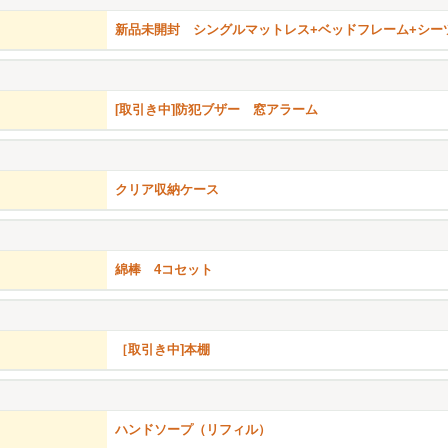
新品未開封 シングルマットレス+ベッドフレーム+シー
[取引き中]防犯ブザー 窓アラーム
クリア収納ケース
綿棒 4コセット
［取引き中]本棚
ハンドソープ（リフィル）