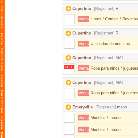
Cupertino
[Registrant]
R
Venta
Libros / Cómics / Revistas
Cupertino
[Registrant]
R
Venta
Utilidades domésticas
Cupertino
[Registrant]
MAI
SOLD
Venta
Ropa para niños / juguetes
Cupertino
[Registrant]
MAI
Venta
Ropa para niños / juguetes
Emeryville
[Registrant]
maho
Venta
Muebles / Interior
Venta
Muebles / Interior