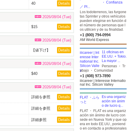
・ Confianza
40
Details
／ Pl...
Los todoterrenos, las furgone
tas Sprinter y otros vehículos
2026/08/04 (Tue)
pueden elegirse en función d
el número de personas que l
$15
Details
os utilicen y de su finalidad.
+1 (800) 794-0994
AM World Express
2026/08/04 (Tue)
【値下げ】
Details
11 oficinas en
$35
EE.UU. + Tokio.
La mayor ...
2026/08/04 (Tue)
Personas ・ Tr
abajo ・ Comunidad
$40
Details
+1 (408) 973-7890
iiicareer | Interesse Internatio
nal Inc. Silicon Valley
2026/08/04 (Tue)
詳細を参照
Details
Es una organiz
ación sin ánim
o de lucro q...
詳細を参照
Details
FLAT ・ FLAT es una organiz
ación sin ánimo de lucro con
詳細参照
Details
sede en Nueva York y que op
era en todo EE.UU., poniend
o en contacto a profesionales