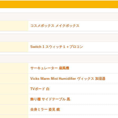
コスメボックス メイクボックス
Switch 1 スウィッチ１＋プロコン
サーキュレーター 扇風機
Vicks Warm Mist Humidifier ヴィックス 加湿器
TVボード 白
飾り棚 サイドテーブル 黒
全身ミラー 姿見 鏡