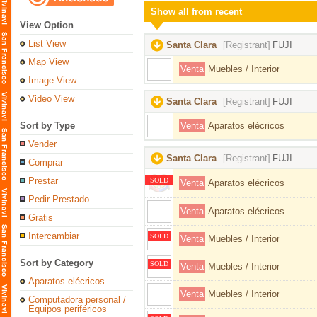
Show all from recent
View Option
List View
Santa Clara
[Registrant]
FUJI
Map View
Venta
Muebles / Interior
Image View
Video View
Santa Clara
[Registrant]
FUJI
Sort by Type
Venta
Aparatos elécricos
Vender
Santa Clara
[Registrant]
FUJI
Comprar
Prestar
SOLD
Venta
Aparatos elécricos
Pedir Prestado
Venta
Aparatos elécricos
Gratis
Intercambiar
SOLD
Venta
Muebles / Interior
Sort by Category
SOLD
Venta
Muebles / Interior
Aparatos elécricos
Venta
Muebles / Interior
Computadora personal /
Equipos periféricos