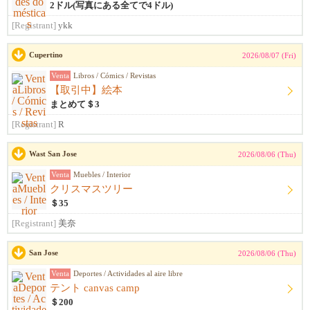
2ドル(写真にある全てで4ドル)
[Registrant]
ykk
Cupertino
2026/08/07 (Fri)
Venta
Libros / Cómics / Revistas
【取引中】絵本
まとめて＄3
[Registrant]
R
Wast San Jose
2026/08/06 (Thu)
Venta
Muebles / Interior
クリスマスツリー
＄35
[Registrant]
美奈
San Jose
2026/08/06 (Thu)
Venta
Deportes / Actividades al aire libre
テント canvas camp
＄200