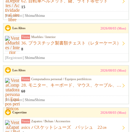
62. 自転車ヘルメット、鍵、ライト等セット
15
[Registrant]
ShimaShima
Los Altos
2026/08/03 (Mon)
Venta
Muebles / Interior
36. プラスチック製書類チェスト（レターケース）
8
[Registrant]
ShimaShima
Los Altos
2026/08/03 (Mon)
Venta
Computadora personal / Equipos periféricos
28. モニター、キーボード、マウス、ケーブル、アームレスト一式
60
[Registrant]
ShimaShima
Cupertino
2026/08/03 (Mon)
Venta
Zapatos / Bolsas / Accesorios
asics バスケットシューズ バッシュ 22㎝