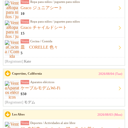
Venta
Ropa para niños / juguetes para niños
Graco ジュニアシート
10
Venta
Ropa para niños / juguetes para niños
Graco チャイルドシート
15
Venta
Cocina / Comida
皿 CORELLE 色々
5
[Registrant]
Kate
Cupertino, California
2026/08/04 (Tue)
Venta
Aparatos elécricos
ケーブルモデムWi-Fi
$50
[Registrant]
モデム
Los Altos
2026/08/03 (Mon)
Venta
Deportes / Actividades al aire libre