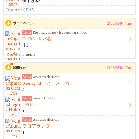
値下げ＄5
[Registrant]
RAN
サニーベール
2026/08/04 (Tue)
Venta
Ropa para niños / juguetes para niños
Cat&Jack 水着
＄3
[Registrant]
apple
Millbrae
2026/08/04 (Tue)
Venta
Aparatos elécricos
Keurig コーヒーメーカー
5
Venta
Juego / Hobby
LEGO
10
Venta
Aparatos elécricos
フロアランプ
1