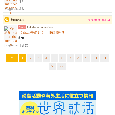
＄8
[Registrant]
R
Sunnyvale
2026/08/03 (Mon)
Venta
Utilidades domésticas
【新品未使用】 防犯器具
$20
[Registrant]
さに
1/45
1
2
3
4
5
6
7
8
9
10
11
>
>>