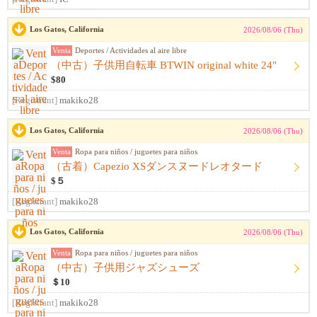
Los Gatos, California
2026/08/06 (Thu)
Venta
Deportes / Actividades al aire libre
（中古）子供用自転車 BTWIN original white 24"
$80
[Registrant]
makiko28
Los Gatos, California
2026/08/06 (Thu)
Venta
Ropa para niños / juguetes para niños
（古着）Capezio XSダンスヌードレオタード
$５
[Registrant]
makiko28
Los Gatos, California
2026/08/06 (Thu)
Venta
Ropa para niños / juguetes para niños
（中古）子供用ジャズシューズ
＄10
[Registrant]
makiko28