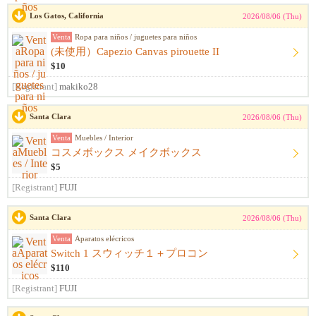
Los Gatos, California
2026/08/06 (Thu)
Venta
Ropa para niños / juguetes para niños
(未使用）Capezio Canvas pirouette II
$10
[Registrant]
makiko28
Santa Clara
2026/08/06 (Thu)
Venta
Muebles / Interior
コスメボックス メイクボックス
$5
[Registrant]
FUJI
Santa Clara
2026/08/06 (Thu)
Venta
Aparatos elécricos
Switch 1 スウィッチ１＋プロコン
$110
[Registrant]
FUJI