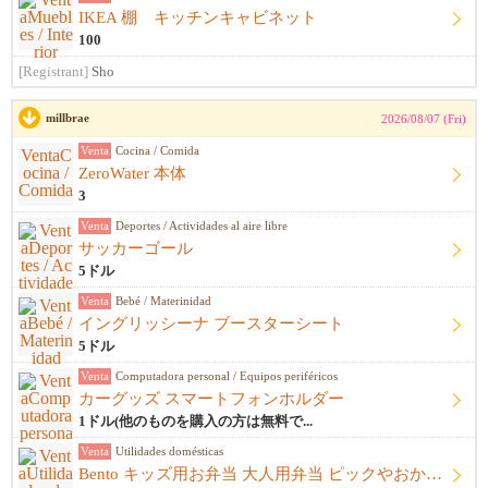
IKEA 棚 キッチンキャビネット
100
[Registrant]
Sho
millbrae
2026/08/07 (Fri)
Venta
Cocina / Comida
ZeroWater 本体
3
Venta
Deportes / Actividades al aire libre
サッカーゴール
5ドル
Venta
Bebé / Materinidad
イングリッシーナ ブースターシート
5ドル
Venta
Computadora personal / Equipos periféricos
カーグッズ スマートフォンホルダー
1ドル(他のものを購入の方は無料で...
Venta
Utilidades domésticas
Bento キッズ用お弁当 大人用弁当 ピックやおかずカップ他