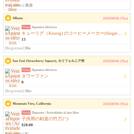
[Registrant]
美奈
Albany
2026/08/06 (Thu)
Venta
Aparatos elécricos
キューリグ（Keurig) のコーヒーメーカー(Single Serve Coffee) Maker
15
[Registrant]
Ma
San José (Strawberry Square), カリフォルニア州
2026/08/06 (Thu)
Venta
Aparatos elécricos
タワーファン
8
[Registrant]
Sho
Mountain View, California
2026/08/06 (Thu)
Venta
Deportes / Actividades al aire libre
子供用の剣道の竹刀2つ
$20.00
[Registrant]
IC