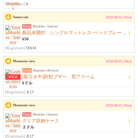
[Registrant]
R
Sunnyvale
2026/08/05 (Wed)
Venta
Muebles / Interior
新品未開封 シングルマットレス+ベッドフレーム+シーツ
650
[Registrant]
M&M
Mountain view
2026/08/05 (Wed)
Gratis
Aparatos elécricos
[取引き中]防犯ブザー 窓アラーム
SOLD
0ドル
[Registrant]
きび
Mountain view
2026/08/05 (Wed)
Venta
Muebles / Interior
クリア収納ケース
２ドル
[Registrant]
きび