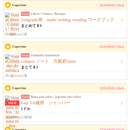
Cupertino
2026/08/05 (Wed)
Venta
Libros / Cómics / Revistas
2ndgrade用 math/ writing /reading ワークブック
まとめて＄9
[Registrant]
R
Cupertino
2026/08/05 (Wed)
Venta
Utilidades domésticas
campus ノート 方眼罫5mm
まとて＄3
[Registrant]
R
Cupertino
2026/08/05 (Wed)
Venta
Ropa para niños / juguetes para niños
Gap 5.6歳用 ジャンパー
SOLD
1ドル
[Registrant]
MAI
Cupertino
2026/08/05 (Wed)