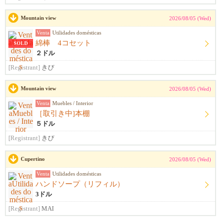
Mountain view
2026/08/05 (Wed)
Venta
Utilidades domésticas
綿棒 4コセット
SOLD
２ドル
[Registrant]
きび
Mountain view
2026/08/05 (Wed)
Venta
Muebles / Interior
［取引き中]本棚
５ドル
[Registrant]
きび
Cupertino
2026/08/05 (Wed)
Venta
Utilidades domésticas
ハンドソープ（リフィル）
3ドル
[Registrant]
MAI