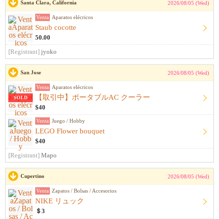
Santa Clara, California
2026/08/05 (Wed)
Venta
Aparatos elécricos
Staub cocotte
50.00
[Registrant]
jyoko
San Jose
2026/08/05 (Wed)
Venta
Aparatos elécricos
【取引中】ポータブルAC クーラー
SOLD
$40
Venta
Juego / Hobby
LEGO Flower bouquet
$40
[Registrant]
Mapo
Cupertino
2026/08/05 (Wed)
Venta
Zapatos / Bolsas / Accesorios
NIKE リュック
＄3