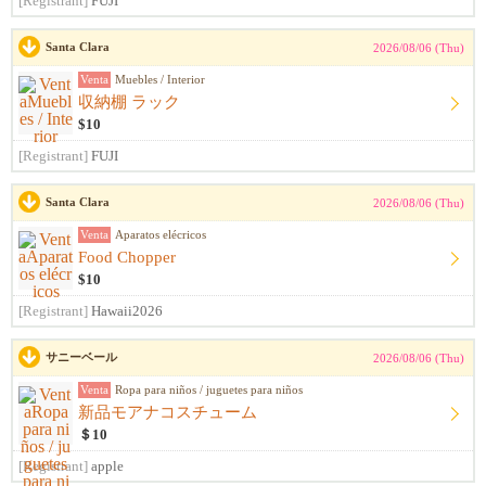
[Registrant]
FUJI
Santa Clara
2026/08/06 (Thu)
Venta
Muebles / Interior
収納棚 ラック
$10
[Registrant]
FUJI
Santa Clara
2026/08/06 (Thu)
Venta
Aparatos elécricos
Food Chopper
$10
[Registrant]
Hawaii2026
サニーベール
2026/08/06 (Thu)
Venta
Ropa para niños / juguetes para niños
新品モアナコスチューム
＄10
[Registrant]
apple