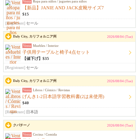
Venta
Ropa para niños / juguetes para niños
【新品】JANIE AND JACK皮靴サイズ7
$15
[Registrant]
セール
Daly City, カリフォルニア州
2026/08/04 (Tue)
Venta
Muebles / Interior
子供用テーブルと椅子4点セット
【値下げ】$35
[Registrant]
セール
Daly City, カリフォルニア州
2026/08/04 (Tue)
Venta
Libros / Cómics / Revistas
げんき1-2日本語学習教科書(2は未使用)
$40
[Registrant]
日本語
クパチーノ
2026/08/04 (Tue)
Venta
Cocina / Comida