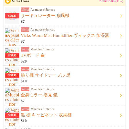
Santa Clara
2026/08/06 (Thu)
Venta
Aparatos elécricos
サーキュレーター 扇風機
SOLD
$7
Venta
Aparatos elécricos
Vicks Warm Mist Humidifier ヴィックス 加湿器
$7
Venta
Muebles / Interior
TVボード 白
SOLD
$20
Venta
Muebles / Interior
飾り棚 サイドテーブル 黒
SOLD
$10
Venta
Muebles / Interior
全身ミラー 姿見 鏡
$7
Venta
Muebles / Interior
黒 棚 キャビネット 収納棚
SOLD
$10