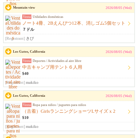
Mountain view
2026/08/05 (Wed)
Venta
Utilidades domésticas
ノート4冊、2Bえんぴつ12本、消しゴム5個セット
７ドル
[Registrant]
きび
Los Gatos, California
2026/08/05 (Wed)
Venta
Deportes / Actividades al aire libre
中古キャンプ用テント６人用
$40
[Registrant]
makiko
Los Gatos, California
2026/08/05 (Wed)
Venta
Ropa para niños / juguetes para niños
（古着）GirlsランニングショーツLサイズ x 2
$10
[Registrant]
makiko