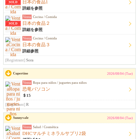
日本の食品1
SOLD
詳細を参照
Venta
Cocina / Comida
日本の食品２
SOLD
詳細を参照
Venta
Cocina / Comida
日本の食品３
詳細参照
[Registrant]
Sora
Cupertino
2026/08/04 (Tue)
Venta
Ropa para niños / juguetes para niños
恐竜パソコン
＄15
[Registrant]
R
Sunnyvale
2026/08/04 (Tue)
Venta
Salud / Cosmética
DHCマルチミネラルサプリ2袋