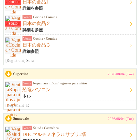
日本の食品1
SOLD
詳細を参照
Venta
Cocina / Comida
日本の食品２
SOLD
詳細を参照
Venta
Cocina / Comida
日本の食品３
詳細参照
[Registrant]
Sora
Cupertino
2026/08/04 (Tue)
Venta
Ropa para niños / juguetes para niños
恐竜パソコン
＄15
[Registrant]
R
Sunnyvale
2026/08/04 (Tue)
Venta
Salud / Cosmética
DHCマルチミネラルサプリ2袋