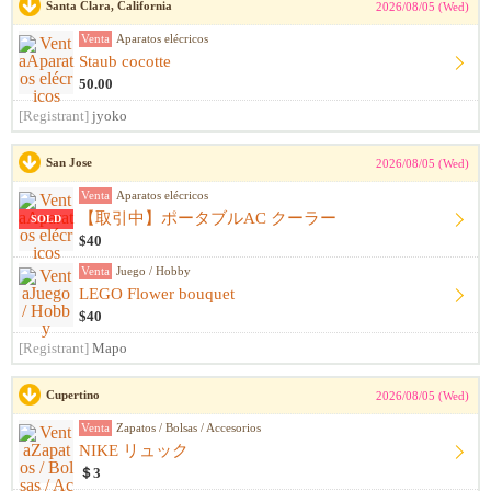
Santa Clara, California
2026/08/05 (Wed)
Venta
Aparatos elécricos
Staub cocotte
50.00
[Registrant]
jyoko
San Jose
2026/08/05 (Wed)
Venta
Aparatos elécricos
【取引中】ポータブルAC クーラー
SOLD
$40
Venta
Juego / Hobby
LEGO Flower bouquet
$40
[Registrant]
Mapo
Cupertino
2026/08/05 (Wed)
Venta
Zapatos / Bolsas / Accesorios
NIKE リュック
＄3