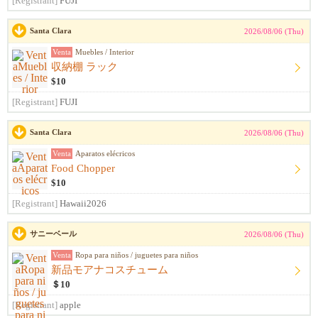
[Registrant]
FUJI
Santa Clara
2026/08/06 (Thu)
Venta
Muebles / Interior
収納棚 ラック
$10
[Registrant]
FUJI
Santa Clara
2026/08/06 (Thu)
Venta
Aparatos elécricos
Food Chopper
$10
[Registrant]
Hawaii2026
サニーベール
2026/08/06 (Thu)
Venta
Ropa para niños / juguetes para niños
新品モアナコスチューム
＄10
[Registrant]
apple