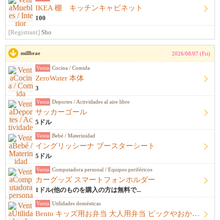
IKEA 棚 キッチンキャビネット
100
[Registrant]
Sho
millbrae
2026/08/07 (Fri)
Venta
Cocina / Comida
ZeroWater 本体
3
Venta
Deportes / Actividades al aire libre
サッカーゴール
5ドル
Venta
Bebé / Materinidad
イングリッシーナ ブースターシート
5ドル
Venta
Computadora personal / Equipos periféricos
カーグッズ スマートフォンホルダー
1ドル(他のものを購入の方は無料で...
Venta
Utilidades domésticas
Bento キッズ用お弁当 大人用弁当 ピックやおかずカップ他