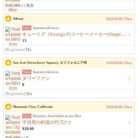
[Registrant]
美奈
Albany
2026/08/06 (Thu)
Venta
Aparatos elécricos
キューリグ（Keurig) のコーヒーメーカー(Single Serve Coffee) Maker
15
[Registrant]
Ma
San José (Strawberry Square), カリフォルニア州
2026/08/06 (Thu)
Venta
Aparatos elécricos
タワーファン
8
[Registrant]
Sho
Mountain View, California
2026/08/06 (Thu)
Venta
Deportes / Actividades al aire libre
子供用の剣道の竹刀2つ
$20.00
[Registrant]
IC