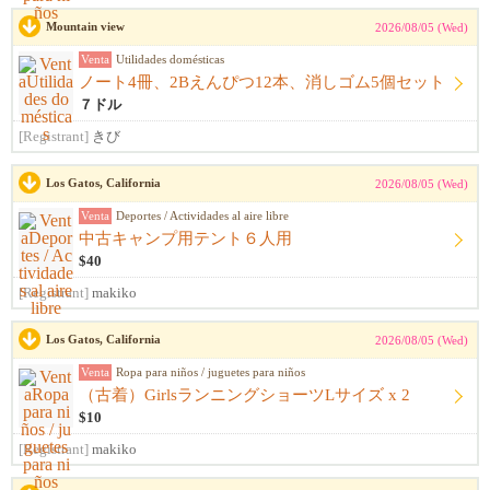
Mountain view
2026/08/05 (Wed)
Venta
Utilidades domésticas
ノート4冊、2Bえんぴつ12本、消しゴム5個セット
７ドル
[Registrant]
きび
Los Gatos, California
2026/08/05 (Wed)
Venta
Deportes / Actividades al aire libre
中古キャンプ用テント６人用
$40
[Registrant]
makiko
Los Gatos, California
2026/08/05 (Wed)
Venta
Ropa para niños / juguetes para niños
（古着）GirlsランニングショーツLサイズ x 2
$10
[Registrant]
makiko