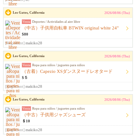
Los Gatos, California
2026/08/06 (Thu)
Venta
Deportes / Actividades al aire libre
（中古）子供用自転車 BTWIN original white 24"
$80
[Registrant]
makiko28
Los Gatos, California
2026/08/06 (Thu)
Venta
Ropa para niños / juguetes para niños
（古着）Capezio XSダンスヌードレオタード
$５
[Registrant]
makiko28
Los Gatos, California
2026/08/06 (Thu)
Venta
Ropa para niños / juguetes para niños
（中古）子供用ジャズシューズ
＄10
[Registrant]
makiko28