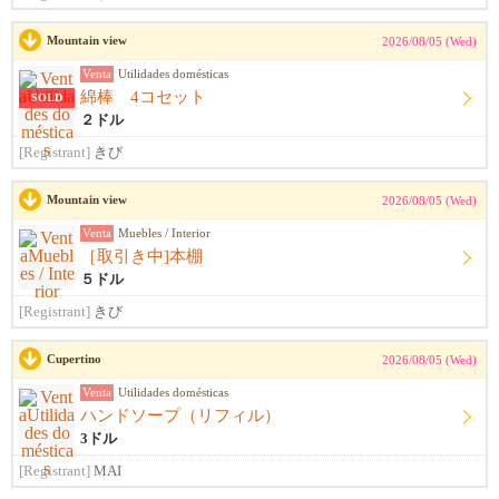
Mountain view
2026/08/05 (Wed)
Venta
Utilidades domésticas
綿棒 4コセット
SOLD
２ドル
[Registrant]
きび
Mountain view
2026/08/05 (Wed)
Venta
Muebles / Interior
［取引き中]本棚
５ドル
[Registrant]
きび
Cupertino
2026/08/05 (Wed)
Venta
Utilidades domésticas
ハンドソープ（リフィル）
3ドル
[Registrant]
MAI