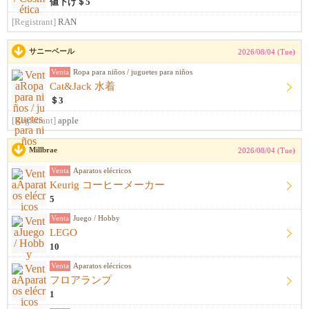
値下げ＄5
[Registrant]
RAN
サニーベール
2026/08/04 (Tue)
Venta
Ropa para niños / juguetes para niños
Cat&Jack 水着
＄3
[Registrant]
apple
Millbrae
2026/08/04 (Tue)
Venta
Aparatos elécricos
Keurig コーヒーメーカー
5
Venta
Juego / Hobby
LEGO
10
Venta
Aparatos elécricos
フロアランプ
1