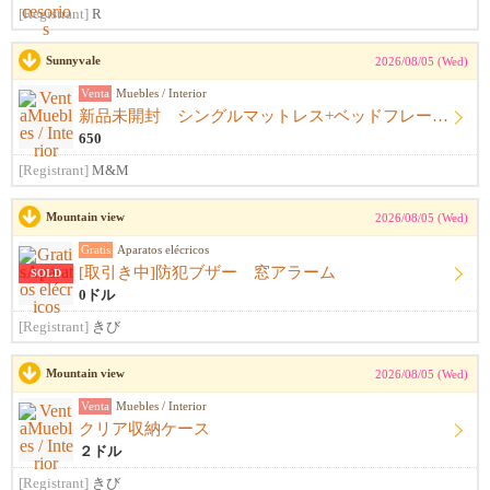
[Registrant]
R
Sunnyvale
2026/08/05 (Wed)
Venta
Muebles / Interior
新品未開封 シングルマットレス+ベッドフレーム+シーツ
650
[Registrant]
M&M
Mountain view
2026/08/05 (Wed)
Gratis
Aparatos elécricos
[取引き中]防犯ブザー 窓アラーム
SOLD
0ドル
[Registrant]
きび
Mountain view
2026/08/05 (Wed)
Venta
Muebles / Interior
クリア収納ケース
２ドル
[Registrant]
きび