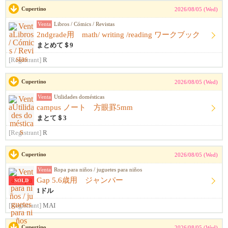
Cupertino
2026/08/05 (Wed)
Venta
Libros / Cómics / Revistas
2ndgrade用 math/ writing /reading ワークブック
まとめて＄9
[Registrant]
R
Cupertino
2026/08/05 (Wed)
Venta
Utilidades domésticas
campus ノート 方眼罫5mm
まとて＄3
[Registrant]
R
Cupertino
2026/08/05 (Wed)
Venta
Ropa para niños / juguetes para niños
Gap 5.6歳用 ジャンパー
SOLD
1ドル
[Registrant]
MAI
Cupertino
2026/08/05 (Wed)