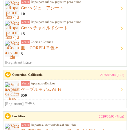
Venta
Ropa para niños / juguetes para niños
Graco ジュニアシート
10
Venta
Ropa para niños / juguetes para niños
Graco チャイルドシート
15
Venta
Cocina / Comida
皿 CORELLE 色々
5
[Registrant]
Kate
Cupertino, California
2026/08/04 (Tue)
Venta
Aparatos elécricos
ケーブルモデムWi-Fi
$50
[Registrant]
モデム
Los Altos
2026/08/03 (Mon)
Venta
Deportes / Actividades al aire libre