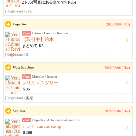
2ドル(写真にある全てで4ドル)
[Registrant]
ykk
Cupertino
2026/08/07 (Fri)
Venta
Libros / Cómics / Revistas
【取引中】絵本
まとめて＄3
[Registrant]
R
Wast San Jose
2026/08/06 (Thu)
Venta
Muebles / Interior
クリスマスツリー
＄35
[Registrant]
美奈
San Jose
2026/08/06 (Thu)
Venta
Deportes / Actividades al aire libre
テント canvas camp
＄200