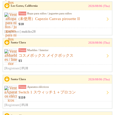
Los Gatos, California
2026/08/06 (Thu)
Venta
Ropa para niños / juguetes para niños
(未使用）Capezio Canvas pirouette II
$10
[Registrant]
makiko28
Santa Clara
2026/08/06 (Thu)
Venta
Muebles / Interior
コスメボックス メイクボックス
$5
[Registrant]
FUJI
Santa Clara
2026/08/06 (Thu)
Venta
Aparatos elécricos
Switch 1 スウィッチ１＋プロコン
$110
[Registrant]
FUJI