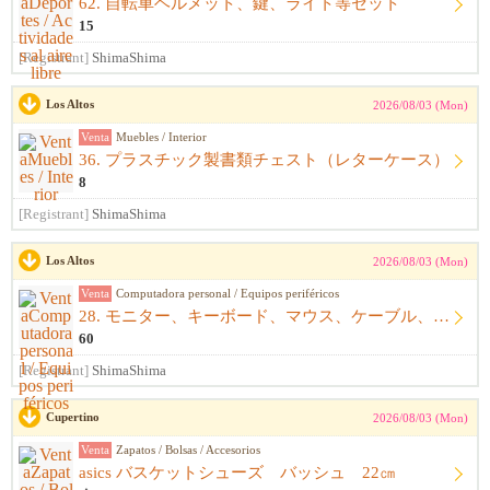
62. 自転車ヘルメット、鍵、ライト等セット
15
[Registrant]
ShimaShima
Los Altos
2026/08/03 (Mon)
Venta
Muebles / Interior
36. プラスチック製書類チェスト（レターケース）
8
[Registrant]
ShimaShima
Los Altos
2026/08/03 (Mon)
Venta
Computadora personal / Equipos periféricos
28. モニター、キーボード、マウス、ケーブル、アームレスト一式
60
[Registrant]
ShimaShima
Cupertino
2026/08/03 (Mon)
Venta
Zapatos / Bolsas / Accesorios
asics バスケットシューズ バッシュ 22㎝