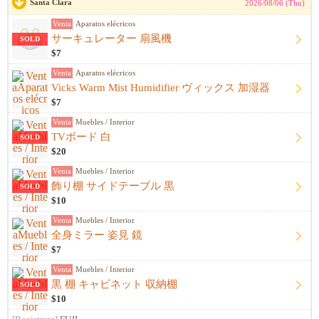
Santa Clara
2026/08/06 (Thu)
Venta
Aparatos elécricos
サーキュレーター 扇風機
SOLD
$7
Venta
Aparatos elécricos
Vicks Warm Mist Humidifier ヴィックス 加湿器
$7
Venta
Muebles / Interior
TVボード 白
SOLD
$20
Venta
Muebles / Interior
飾り棚 サイドテーブル 黒
SOLD
$10
Venta
Muebles / Interior
全身ミラー 姿見 鏡
$7
Venta
Muebles / Interior
黒 棚 キャビネット 収納棚
SOLD
$10