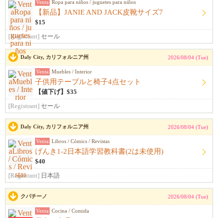
Venta
Ropa para niños / juguetes para niños
【新品】JANIE AND JACK皮靴サイズ7
$15
[Registrant]
セール
Daly City, カリフォルニア州
2026/08/04 (Tue)
Venta
Muebles / Interior
子供用テーブルと椅子4点セット
【値下げ】$35
[Registrant]
セール
Daly City, カリフォルニア州
2026/08/04 (Tue)
Venta
Libros / Cómics / Revistas
げんき1-2日本語学習教科書(2は未使用)
$40
[Registrant]
日本語
クパチーノ
2026/08/04 (Tue)
Venta
Cocina / Comida