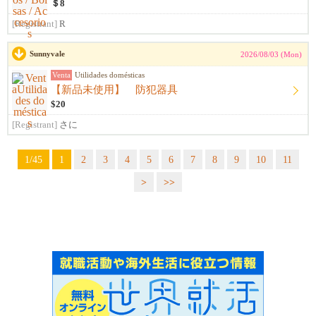
＄8
[Registrant]
R
Sunnyvale
2026/08/03 (Mon)
Venta
Utilidades domésticas
【新品未使用】 防犯器具
$20
[Registrant]
さに
1/45
1
2
3
4
5
6
7
8
9
10
11
>
>>