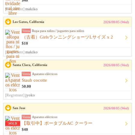
$40
[Registrant]
makiko
Los Gatos, California
2026/08/05 (Wed)
Venta
Ropa para niños / juguetes para niños
（古着）GirlsランニングショーツLサイズ x 2
$10
[Registrant]
makiko
Santa Clara, California
2026/08/05 (Wed)
Venta
Aparatos elécricos
Staub cocotte
50.00
[Registrant]
jyoko
San Jose
2026/08/05 (Wed)
Venta
Aparatos elécricos
【取引中】ポータブルAC クーラー
SOLD
$40