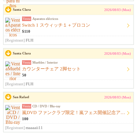
Santa Clara
2026/08/03 (Mon)
Venta
Aparatos elécricos
Switch 1 スウィッチ１＋プロコン
$110
[Registrant]
FUJI
Santa Clara
2026/08/03 (Mon)
Venta
Muebles / Interior
カウンターチェア 2脚セット
50
[Registrant]
FUJI
San Rafael
2026/08/03 (Mon)
Venta
CD / DVD / Blu-ray
嵐DVD ファンクラブ限定！嵐フェス開催記念アルバム ウラ嵐マニア CD４枚組
100
[Registrant]
maaaaii11