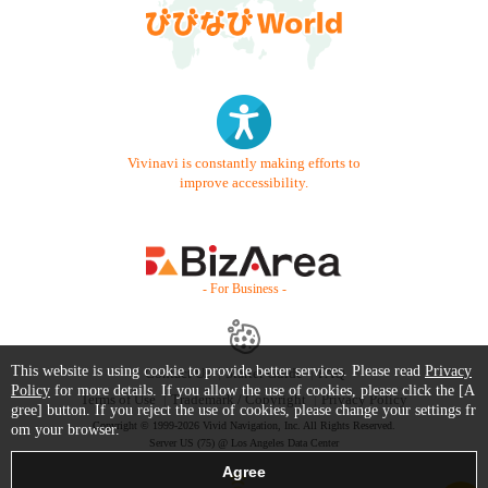
Vivinavi is constantly making efforts to
improve accessibility.
- For Business -
This website is using cookie to provide better services. Please read
Privacy
Contact Us
Starter Guide
FAQ
Policy
for more details. If you allow the use of cookies, please click the [A
Terms of Use
Trademark / Copyright
Privacy Policy
gree] button. If you reject the use of cookies, please change your settings fr
Copyright © 1999-2026 Vivid Navigation, Inc. All Rights Reserved.
om your browser.
Server US (75) @ Los Angeles Data Center