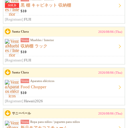
黒 棚 キャビネット 収納棚
SOLD
$10
[Registrant]
FUJI
Santa Clara
2026/08/06 (Thu)
Venta
Muebles / Interior
収納棚 ラック
$10
[Registrant]
FUJI
Santa Clara
2026/08/06 (Thu)
Venta
Aparatos elécricos
Food Chopper
$10
[Registrant]
Hawaii2026
サニーベール
2026/08/06 (Thu)
Venta
Ropa para niños / juguetes para niños
新品モアナコスチューム