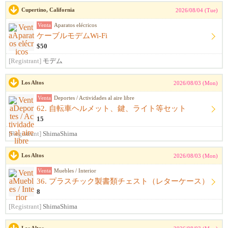
Cupertino, California
2026/08/04 (Tue)
Venta
Aparatos elécricos
ケーブルモデムWi-Fi
$50
[Registrant]
モデム
Los Altos
2026/08/03 (Mon)
Venta
Deportes / Actividades al aire libre
62. 自転車ヘルメット、鍵、ライト等セット
15
[Registrant]
ShimaShima
Los Altos
2026/08/03 (Mon)
Venta
Muebles / Interior
36. プラスチック製書類チェスト（レターケース）
8
[Registrant]
ShimaShima