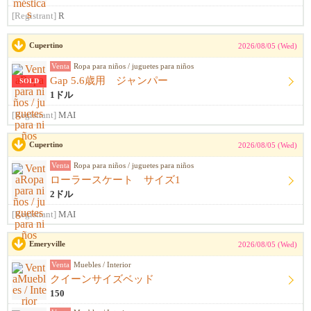
[Registrant]
R
Cupertino
2026/08/05 (Wed)
Venta
Ropa para niños / juguetes para niños
Gap 5.6歳用 ジャンパー
SOLD
1ドル
[Registrant]
MAI
Cupertino
2026/08/05 (Wed)
Venta
Ropa para niños / juguetes para niños
ローラースケート サイズ1
2ドル
[Registrant]
MAI
Emeryville
2026/08/05 (Wed)
Venta
Muebles / Interior
クイーンサイズベッド
150