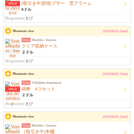
[取引き中]防犯ブザー 窓アラーム
SOLD
0ドル
[Registrant]
きび
Mountain view
2026/08/05 (Wed)
Venta
Muebles / Interior
クリア収納ケース
２ドル
[Registrant]
きび
Mountain view
2026/08/05 (Wed)
Venta
Utilidades domésticas
綿棒 4コセット
SOLD
２ドル
[Registrant]
きび
Mountain view
2026/08/05 (Wed)
Venta
Muebles / Interior
［取引き中]本棚