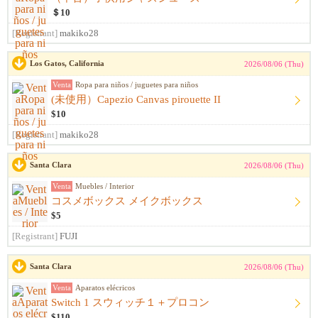
＄10
[Registrant]
makiko28
Los Gatos, California
2026/08/06 (Thu)
Venta
Ropa para niños / juguetes para niños
(未使用）Capezio Canvas pirouette II
$10
[Registrant]
makiko28
Santa Clara
2026/08/06 (Thu)
Venta
Muebles / Interior
コスメボックス メイクボックス
$5
[Registrant]
FUJI
Santa Clara
2026/08/06 (Thu)
Venta
Aparatos elécricos
Switch 1 スウィッチ１＋プロコン
$110