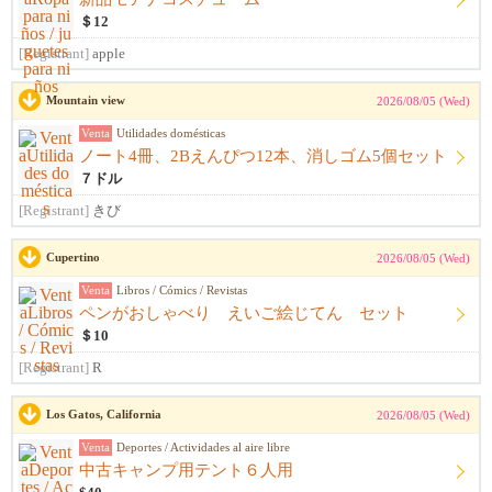
＄12
[Registrant]
apple
Mountain view
2026/08/05 (Wed)
Venta
Utilidades domésticas
ノート4冊、2Bえんぴつ12本、消しゴム5個セット
７ドル
[Registrant]
きび
Cupertino
2026/08/05 (Wed)
Venta
Libros / Cómics / Revistas
ペンがおしゃべり えいご絵じてん セット
＄10
[Registrant]
R
Los Gatos, California
2026/08/05 (Wed)
Venta
Deportes / Actividades al aire libre
中古キャンプ用テント６人用