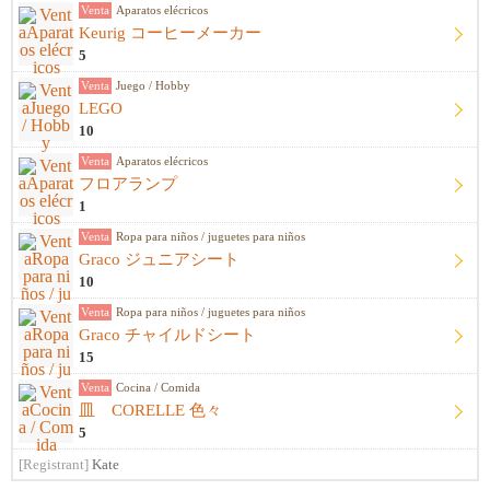
Venta
Aparatos elécricos
Keurig コーヒーメーカー
5
Venta
Juego / Hobby
LEGO
10
Venta
Aparatos elécricos
フロアランプ
1
Venta
Ropa para niños / juguetes para niños
Graco ジュニアシート
10
Venta
Ropa para niños / juguetes para niños
Graco チャイルドシート
15
Venta
Cocina / Comida
皿 CORELLE 色々
5
[Registrant]
Kate