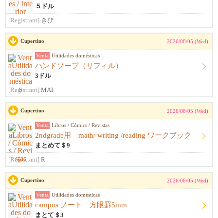
５ドル
[Registrant]
きび
Cupertino
2026/08/05 (Wed)
Venta
Utilidades domésticas
ハンドソープ（リフィル）
3ドル
[Registrant]
MAI
Cupertino
2026/08/05 (Wed)
Venta
Libros / Cómics / Revistas
2ndgrade用 math/ writing /reading ワークブック
まとめて＄9
[Registrant]
R
Cupertino
2026/08/05 (Wed)
Venta
Utilidades domésticas
campus ノート 方眼罫5mm
まとて＄3