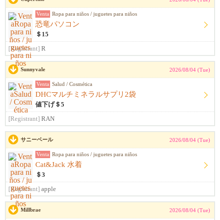
Venta
Ropa para niños / juguetes para niños
恐竜パソコン
＄15
[Registrant]
R
Sunnyvale
2026/08/04 (Tue)
Venta
Salud / Cosmética
DHCマルチミネラルサプリ2袋
値下げ＄5
[Registrant]
RAN
サニーベール
2026/08/04 (Tue)
Venta
Ropa para niños / juguetes para niños
Cat&Jack 水着
＄3
[Registrant]
apple
Millbrae
2026/08/04 (Tue)