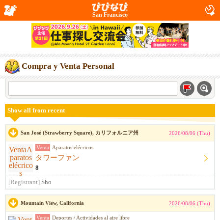
San Francisco
Compra y Venta Personal
Show all from recent
San José (Strawberry Square), カリフォルニア州
2026/08/06 (Thu)
Venta
Aparatos elécricos
タワーファン
8
[Registrant]
Sho
Mountain View, California
2026/08/06 (Thu)
Venta
Deportes / Actividades al aire libre