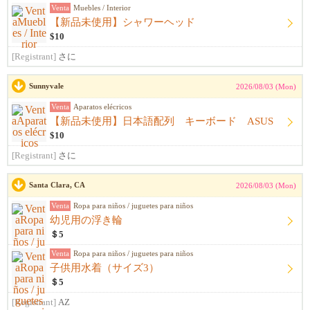
Venta
Muebles / Interior
【新品未使用】シャワーヘッド
$10
[Registrant]
さに
Sunnyvale
2026/08/03 (Mon)
Venta
Aparatos elécricos
【新品未使用】日本語配列 キーボード ASUS
$10
[Registrant]
さに
Santa Clara, CA
2026/08/03 (Mon)
Venta
Ropa para niños / juguetes para niños
幼児用の浮き輪
＄5
Venta
Ropa para niños / juguetes para niños
子供用水着（サイズ3）
＄5
[Registrant]
AZ