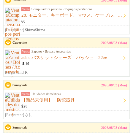
Los Altos
2026/08/03 (Mon)
Venta
Computadora personal / Equipos periféricos
28. モニター、キーボード、マウス、ケーブル、アームレスト一式
60
[Registrant]
ShimaShima
Cupertino
2026/08/03 (Mon)
Venta
Zapatos / Bolsas / Accesorios
asics バスケットシューズ バッシュ 22㎝
＄10
[Registrant]
R
Sunnyvale
2026/08/03 (Mon)
Venta
Utilidades domésticas
【新品未使用】 防犯器具
$20
[Registrant]
さに
Sunnyvale
2026/08/03 (Mon)