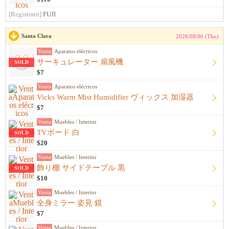
[Registrant]
FUJI
Santa Clara
2026/08/06 (Thu)
Venta
Aparatos elécricos
サーキュレーター 扇風機
SOLD
$7
Venta
Aparatos elécricos
Vicks Warm Mist Humidifier ヴィックス 加湿器
$7
Venta
Muebles / Interior
TVボード 白
SOLD
$20
Venta
Muebles / Interior
飾り棚 サイドテーブル 黒
SOLD
$10
Venta
Muebles / Interior
全身ミラー 姿見 鏡
$7
Venta
Muebles / Interior