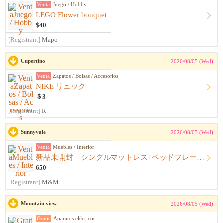
Venta
Juego / Hobby
LEGO Flower bouquet
$40
[Registrant]
Mapo
Cupertino
2026/08/05 (Wed)
Venta
Zapatos / Bolsas / Accesorios
NIKE リュック
＄3
[Registrant]
R
Sunnyvale
2026/08/05 (Wed)
Venta
Muebles / Interior
新品未開封 シングルマットレス+ベッドフレーム+シーツ
650
[Registrant]
M&M
Mountain view
2026/08/05 (Wed)
Gratis
Aparatos elécricos