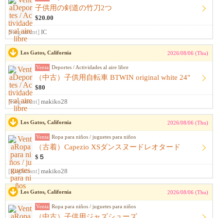
子供用の剣道の竹刀2つ
$20.00
[Registrant]
IC
Los Gatos, California
2026/08/06 (Thu)
Venta
Deportes / Actividades al aire libre
（中古）子供用自転車 BTWIN original white 24"
$80
[Registrant]
makiko28
Los Gatos, California
2026/08/06 (Thu)
Venta
Ropa para niños / juguetes para niños
（古着）Capezio XSダンスヌードレオタード
$５
[Registrant]
makiko28
Los Gatos, California
2026/08/06 (Thu)
Venta
Ropa para niños / juguetes para niños
（中古）子供用ジャズシューズ