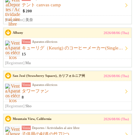
テント canvas camp
＄200
[Registrant]
美奈
Albany
2026/08/06 (Thu)
Venta
Aparatos elécricos
キューリグ（Keurig) のコーヒーメーカー(Single Serve Coffee) Maker
15
[Registrant]
Ma
San José (Strawberry Square), カリフォルニア州
2026/08/06 (Thu)
Venta
Aparatos elécricos
タワーファン
8
[Registrant]
Sho
Mountain View, California
2026/08/06 (Thu)
Venta
Deportes / Actividades al aire libre
子供用の剣道の竹刀2つ