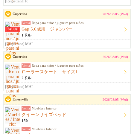
[Registrant]
R
Cupertino
2026/08/05 (Wed)
Venta
Ropa para niños / juguetes para niños
Gap 5.6歳用 ジャンパー
SOLD
1ドル
[Registrant]
MAI
Cupertino
2026/08/05 (Wed)
Venta
Ropa para niños / juguetes para niños
ローラースケート サイズ1
2ドル
[Registrant]
MAI
Emeryville
2026/08/05 (Wed)
Venta
Muebles / Interior
クイーンサイズベッド
150
Venta
Muebles / Interior