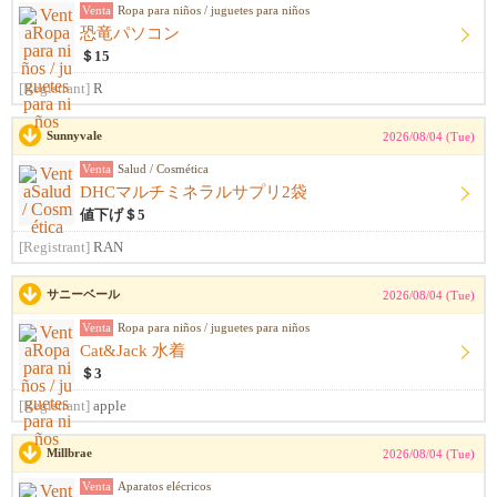
Venta
Ropa para niños / juguetes para niños
恐竜パソコン
＄15
[Registrant]
R
Sunnyvale
2026/08/04 (Tue)
Venta
Salud / Cosmética
DHCマルチミネラルサプリ2袋
値下げ＄5
[Registrant]
RAN
サニーベール
2026/08/04 (Tue)
Venta
Ropa para niños / juguetes para niños
Cat&Jack 水着
＄3
[Registrant]
apple
Millbrae
2026/08/04 (Tue)
Venta
Aparatos elécricos