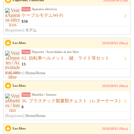
Cupertino, California
2026/08/04 (Tue)
Venta
Aparatos elécricos
ケーブルモデムWi-Fi
$50
[Registrant]
モデム
Los Altos
2026/08/03 (Mon)
Venta
Deportes / Actividades al aire libre
62. 自転車ヘルメット、鍵、ライト等セット
15
[Registrant]
ShimaShima
Los Altos
2026/08/03 (Mon)
Venta
Muebles / Interior
36. プラスチック製書類チェスト（レターケース）
8
[Registrant]
ShimaShima
Los Altos
2026/08/03 (Mon)