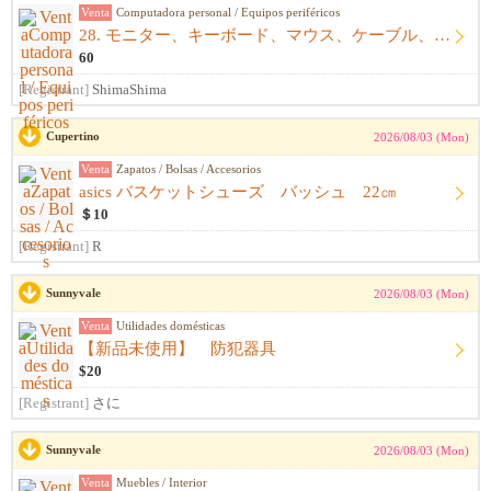
Venta
Computadora personal / Equipos periféricos
28. モニター、キーボード、マウス、ケーブル、アームレスト一式
60
[Registrant]
ShimaShima
Cupertino
2026/08/03 (Mon)
Venta
Zapatos / Bolsas / Accesorios
asics バスケットシューズ バッシュ 22㎝
＄10
[Registrant]
R
Sunnyvale
2026/08/03 (Mon)
Venta
Utilidades domésticas
【新品未使用】 防犯器具
$20
[Registrant]
さに
Sunnyvale
2026/08/03 (Mon)
Venta
Muebles / Interior