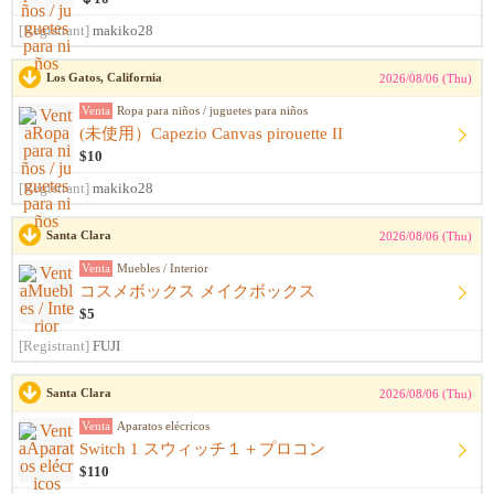
[Registrant]
makiko28
Los Gatos, California
2026/08/06 (Thu)
Venta
Ropa para niños / juguetes para niños
(未使用）Capezio Canvas pirouette II
$10
[Registrant]
makiko28
Santa Clara
2026/08/06 (Thu)
Venta
Muebles / Interior
コスメボックス メイクボックス
$5
[Registrant]
FUJI
Santa Clara
2026/08/06 (Thu)
Venta
Aparatos elécricos
Switch 1 スウィッチ１＋プロコン
$110