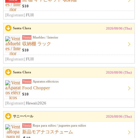
$10
[Registrant]
FUJI
Santa Clara
2026/08/06 (Thu)
Venta
Muebles / Interior
収納棚 ラック
$10
[Registrant]
FUJI
Santa Clara
2026/08/06 (Thu)
Venta
Aparatos elécricos
Food Chopper
$10
[Registrant]
Hawaii2026
サニーベール
2026/08/06 (Thu)
Venta
Ropa para niños / juguetes para niños
新品モアナコスチューム