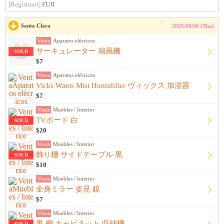
[Registrant]
FUJI
Santa Clara
2026/08/06 (Thu)
Venta
Aparatos elécricos
サーキュレーター 扇風機
SOLD
$7
Venta
Aparatos elécricos
Vicks Warm Mist Humidifier ヴィックス 加湿器
$7
Venta
Muebles / Interior
TVボード 白
SOLD
$20
Venta
Muebles / Interior
飾り棚 サイドテーブル 黒
SOLD
$10
Venta
Muebles / Interior
全身ミラー 姿見 鏡
$7
Venta
Muebles / Interior
黒 棚 キャビネット 収納棚
SOLD