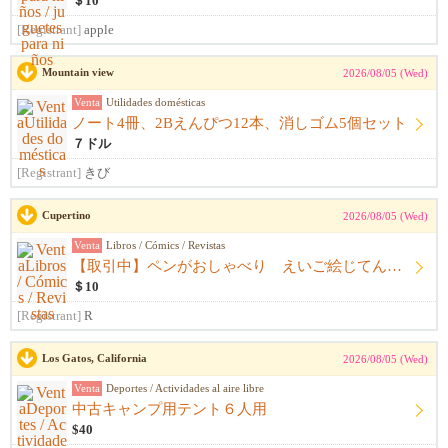
＄10
[Registrant]
apple
Mountain view
2026/08/05 (Wed)
Venta
Utilidades domésticas
ノート4冊、2Bえんぴつ12本、消しゴム5個セット
７ドル
[Registrant]
きび
Cupertino
2026/08/05 (Wed)
Venta
Libros / Cómics / Revistas
【取引中】ペンがおしゃべり えいご絵じてん セット
＄10
[Registrant]
R
Los Gatos, California
2026/08/05 (Wed)
Venta
Deportes / Actividades al aire libre
中古キャンプ用テント６人用
$40