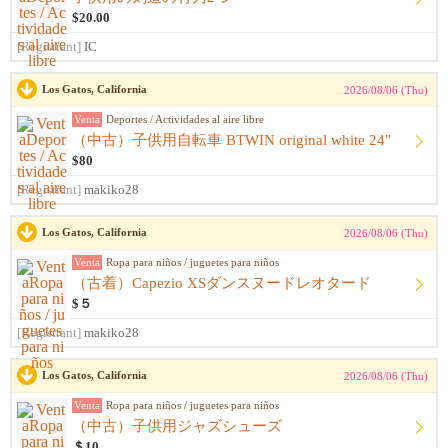
$20.00
[Registrant]
IC
Los Gatos, California
2026/08/06 (Thu)
Venta
Deportes / Actividades al aire libre
（中古）子供用自転車 BTWIN original white 24"
$80
[Registrant]
makiko28
Los Gatos, California
2026/08/06 (Thu)
Venta
Ropa para niños / juguetes para niños
（古着）Capezio XSダンスヌードレオタード
$５
[Registrant]
makiko28
Los Gatos, California
2026/08/06 (Thu)
Venta
Ropa para niños / juguetes para niños
（中古）子供用ジャズシューズ
＄10