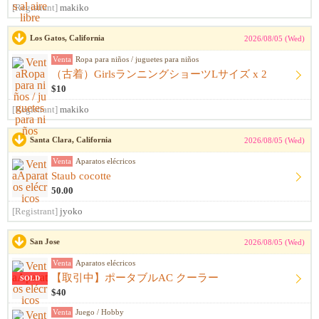
[Registrant]
makiko
Los Gatos, California
2026/08/05 (Wed)
Venta
Ropa para niños / juguetes para niños
（古着）GirlsランニングショーツLサイズ x 2
$10
[Registrant]
makiko
Santa Clara, California
2026/08/05 (Wed)
Venta
Aparatos elécricos
Staub cocotte
50.00
[Registrant]
jyoko
San Jose
2026/08/05 (Wed)
Venta
Aparatos elécricos
【取引中】ポータブルAC クーラー
SOLD
$40
Venta
Juego / Hobby