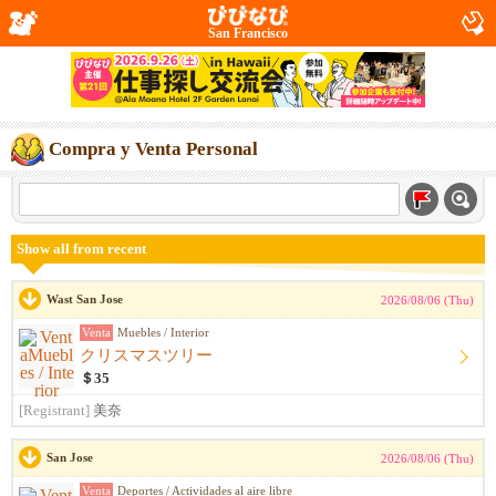
San Francisco
Compra y Venta Personal
Show all from recent
Wast San Jose
2026/08/06 (Thu)
Venta
Muebles / Interior
クリスマスツリー
＄35
[Registrant]
美奈
San Jose
2026/08/06 (Thu)
Venta
Deportes / Actividades al aire libre