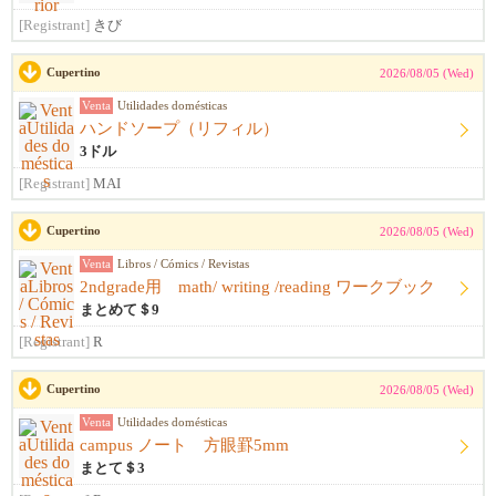
[Registrant]
きび
Cupertino
2026/08/05 (Wed)
Venta
Utilidades domésticas
ハンドソープ（リフィル）
3ドル
[Registrant]
MAI
Cupertino
2026/08/05 (Wed)
Venta
Libros / Cómics / Revistas
2ndgrade用 math/ writing /reading ワークブック
まとめて＄9
[Registrant]
R
Cupertino
2026/08/05 (Wed)
Venta
Utilidades domésticas
campus ノート 方眼罫5mm
まとて＄3