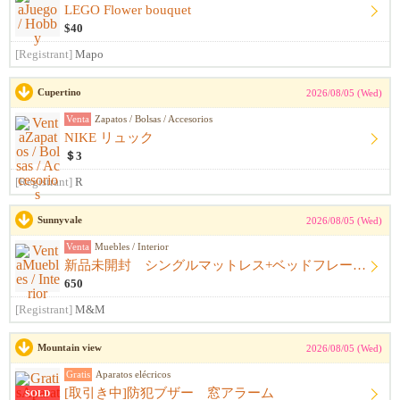
LEGO Flower bouquet
$40
[Registrant]
Mapo
Cupertino
2026/08/05 (Wed)
Venta
Zapatos / Bolsas / Accesorios
NIKE リュック
＄3
[Registrant]
R
Sunnyvale
2026/08/05 (Wed)
Venta
Muebles / Interior
新品未開封 シングルマットレス+ベッドフレーム+シーツ
650
[Registrant]
M&M
Mountain view
2026/08/05 (Wed)
Gratis
Aparatos elécricos
[取引き中]防犯ブザー 窓アラーム
SOLD