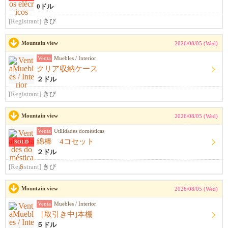
0ドル
[Registrant]
きび
Mountain view
2026/08/05 (Wed)
Venta
Muebles / Interior
クリア収納ケース
２ドル
[Registrant]
きび
Mountain view
2026/08/05 (Wed)
Venta
Utilidades domésticas
綿棒 4コセット
SOLD
２ドル
[Registrant]
きび
Mountain view
2026/08/05 (Wed)
Venta
Muebles / Interior
［取引き中]本棚
５ドル