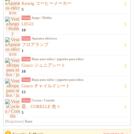
Keurig コーヒーメーカー
5
Venta
Juego / Hobby
LEGO
10
Venta
Aparatos elécricos
フロアランプ
1
Venta
Ropa para niños / juguetes para niños
Graco ジュニアシート
10
Venta
Ropa para niños / juguetes para niños
Graco チャイルドシート
15
Venta
Cocina / Comida
皿 CORELLE 色々
5
[Registrant]
Kate