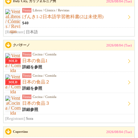
Daly City, カリフォルニア州
2026/08/04 (Tue)
Venta
Libros / Cómics / Revistas
げんき1-2日本語学習教科書(2は未使用)
$40
[Registrant]
日本語
クパチーノ
2026/08/04 (Tue)
Venta
Cocina / Comida
日本の食品1
SOLD
詳細を参照
Venta
Cocina / Comida
日本の食品２
SOLD
詳細を参照
Venta
Cocina / Comida
日本の食品３
詳細参照
[Registrant]
Sora
Cupertino
2026/08/04 (Tue)