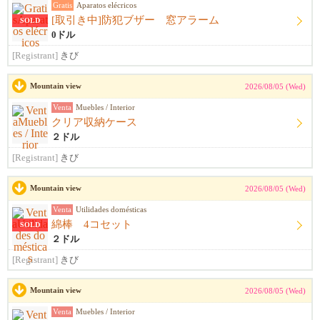
Gratis
Aparatos elécricos
[取引き中]防犯ブザー 窓アラーム
SOLD
0ドル
[Registrant]
きび
Mountain view
2026/08/05 (Wed)
Venta
Muebles / Interior
クリア収納ケース
２ドル
[Registrant]
きび
Mountain view
2026/08/05 (Wed)
Venta
Utilidades domésticas
綿棒 4コセット
SOLD
２ドル
[Registrant]
きび
Mountain view
2026/08/05 (Wed)
Venta
Muebles / Interior