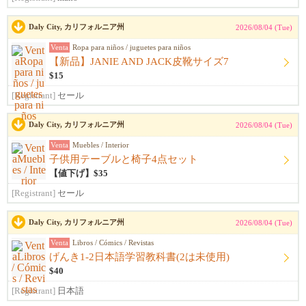
Daly City, カリフォルニア州
2026/08/04 (Tue)
Venta
Ropa para niños / juguetes para niños
【新品】JANIE AND JACK皮靴サイズ7
$15
[Registrant]
セール
Daly City, カリフォルニア州
2026/08/04 (Tue)
Venta
Muebles / Interior
子供用テーブルと椅子4点セット
【値下げ】$35
[Registrant]
セール
Daly City, カリフォルニア州
2026/08/04 (Tue)
Venta
Libros / Cómics / Revistas
げんき1-2日本語学習教科書(2は未使用)
$40
[Registrant]
日本語