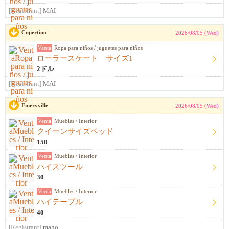
[Registrant]
MAI
Cupertino
2026/08/05 (Wed)
Venta
Ropa para niños / juguetes para niños
ローラースケート サイズ1
2ドル
[Registrant]
MAI
Emeryville
2026/08/05 (Wed)
Venta
Muebles / Interior
クイーンサイズベッド
150
Venta
Muebles / Interior
ハイスツール
30
Venta
Muebles / Interior
ハイテーブル
40
[Registrant]
maho