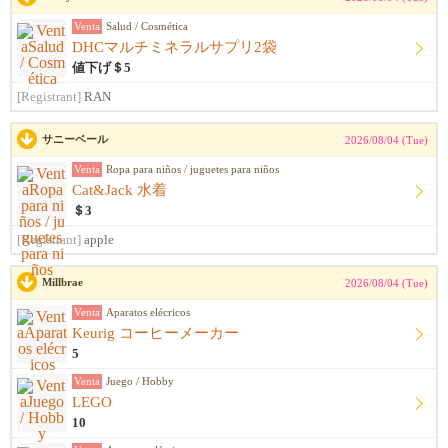
Venta
Salud / Cosmética
DHCマルチミネラルサプリ2袋
値下げ＄5
[Registrant]
RAN
サニーベール
2026/08/04 (Tue)
Venta
Ropa para niños / juguetes para niños
Cat&Jack 水着
＄3
[Registrant]
apple
Millbrae
2026/08/04 (Tue)
Venta
Aparatos elécricos
Keurig コーヒーメーカー
5
Venta
Juego / Hobby
LEGO
10