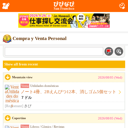
San Francisco
Compra y Venta Personal
Show all from recent
Mountain view
2026/08/05 (Wed)
Venta
Utilidades domésticas
ノート4冊、2Bえんぴつ12本、消しゴム5個セット
７ドル
[Registrant]
きび
Cupertino
2026/08/05 (Wed)
Venta
Libros / Cómics / Revistas