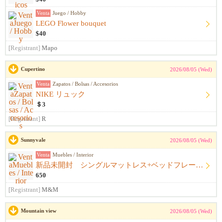
Venta
Juego / Hobby
LEGO Flower bouquet
$40
[Registrant]
Mapo
Cupertino
2026/08/05 (Wed)
Venta
Zapatos / Bolsas / Accesorios
NIKE リュック
＄3
[Registrant]
R
Sunnyvale
2026/08/05 (Wed)
Venta
Muebles / Interior
新品未開封 シングルマットレス+ベッドフレーム+シーツ
650
[Registrant]
M&M
Mountain view
2026/08/05 (Wed)