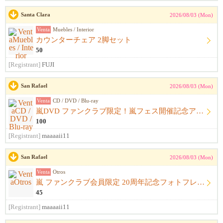
Santa Clara
2026/08/03 (Mon)
Venta
Muebles / Interior
カウンターチェア 2脚セット
50
[Registrant]
FUJI
San Rafael
2026/08/03 (Mon)
Venta
CD / DVD / Blu-ray
嵐DVD ファンクラブ限定！嵐フェス開催記念アルバム ウラ嵐マニア CD４枚組
100
[Registrant]
maaaaii11
San Rafael
2026/08/03 (Mon)
Venta
Otros
嵐 ファンクラブ会員限定 20周年記念フォトフレーム
45
[Registrant]
maaaaii11