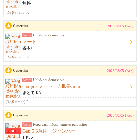
無料
[Registrant]
R
Cupertino
2026/08/05 (Wed)
Venta
Utilidades domésticas
ノート
各＄1
[Registrant]
R
Cupertino
2026/08/05 (Wed)
Venta
Utilidades domésticas
campus ノート 方眼罫5mm
まとて＄3
[Registrant]
R
Cupertino
2026/08/05 (Wed)
Venta
Ropa para niños / juguetes para niños
Gap 5.6歳用 ジャンパー
SOLD
1ドル