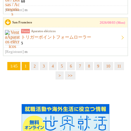
60
[Registrant]
m
San Francisco
2026/08/03 (Mon)
Venta
Aparatos elécricos
トリガーポイントフォームローラー
5
[Registrant]
m
1/45
1
2
3
4
5
6
7
8
9
10
11
>
>>