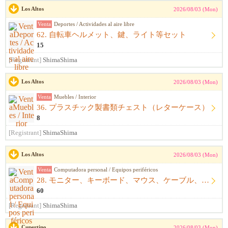
Los Altos
2026/08/03 (Mon)
Venta
Deportes / Actividades al aire libre
62. 自転車ヘルメット、鍵、ライト等セット
15
[Registrant]
ShimaShima
Los Altos
2026/08/03 (Mon)
Venta
Muebles / Interior
36. プラスチック製書類チェスト（レターケース）
8
[Registrant]
ShimaShima
Los Altos
2026/08/03 (Mon)
Venta
Computadora personal / Equipos periféricos
28. モニター、キーボード、マウス、ケーブル、アームレスト一式
60
[Registrant]
ShimaShima
Cupertino
2026/08/03 (Mon)