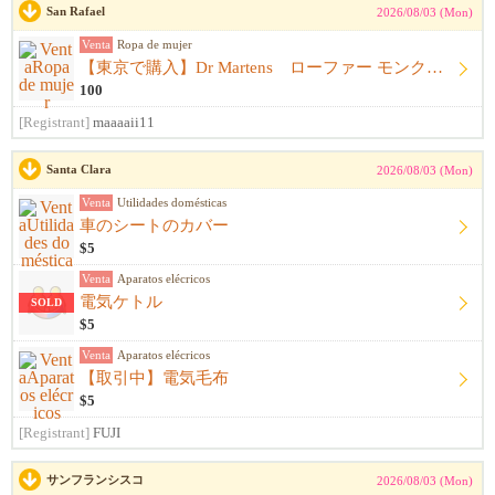
San Rafael
2026/08/03 (Mon)
Venta
Ropa de mujer
【東京で購入】Dr Martens ローファー モンクストラップ 黒 サイズ23.5cm〜24.0cm ドクターマーチン
100
[Registrant]
maaaaii11
Santa Clara
2026/08/03 (Mon)
Venta
Utilidades domésticas
車のシートのカバー
$5
Venta
Aparatos elécricos
電気ケトル
SOLD
$5
Venta
Aparatos elécricos
【取引中】電気毛布
$5
[Registrant]
FUJI
サンフランシスコ
2026/08/03 (Mon)