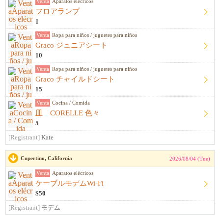
Venta
Aparatos elécricos
フロアランプ
1
Venta
Ropa para niños / juguetes para niños
Graco ジュニアシート
10
Venta
Ropa para niños / juguetes para niños
Graco チャイルドシート
15
Venta
Cocina / Comida
皿 CORELLE 色々
5
[Registrant]
Kate
Cupertino, California
2026/08/04 (Tue)
Venta
Aparatos elécricos
ケーブルモデムWi-Fi
$50
[Registrant]
モデム