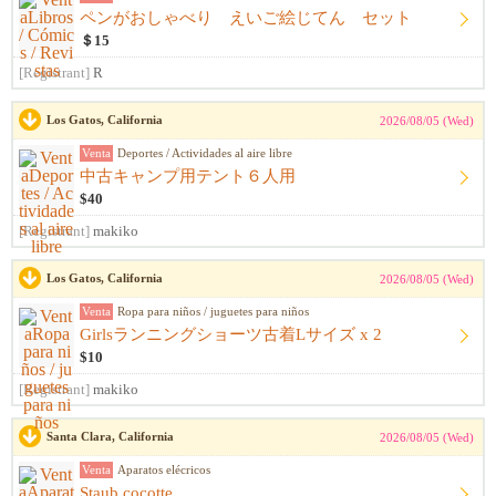
ペンがおしゃべり えいご絵じてん セット
＄15
[Registrant]
R
Los Gatos, California
2026/08/05 (Wed)
Venta
Deportes / Actividades al aire libre
中古キャンプ用テント６人用
$40
[Registrant]
makiko
Los Gatos, California
2026/08/05 (Wed)
Venta
Ropa para niños / juguetes para niños
Girlsランニングショーツ古着Lサイズ x 2
$10
[Registrant]
makiko
Santa Clara, California
2026/08/05 (Wed)
Venta
Aparatos elécricos
Staub cocotte