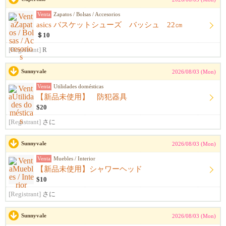
Venta
Zapatos / Bolsas / Accesorios
asics バスケットシューズ バッシュ 22㎝
＄10
[Registrant]
R
Sunnyvale
2026/08/03 (Mon)
Venta
Utilidades domésticas
【新品未使用】 防犯器具
$20
[Registrant]
さに
Sunnyvale
2026/08/03 (Mon)
Venta
Muebles / Interior
【新品未使用】シャワーヘッド
$10
[Registrant]
さに
Sunnyvale
2026/08/03 (Mon)