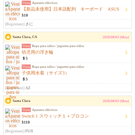
Venta
Aparatos elécricos
【新品未使用】日本語配列 キーボード ASUS
$10
[Registrant]
さに
Santa Clara, CA
2026/08/03 (Mon)
Venta
Ropa para niños / juguetes para niños
幼児用の浮き輪
＄5
Venta
Ropa para niños / juguetes para niños
子供用水着（サイズ3）
＄5
[Registrant]
AZ
Santa Clara
2026/08/03 (Mon)
Venta
Aparatos elécricos
Switch 1 スウィッチ１＋プロコン
$110
[Registrant]
FUJI