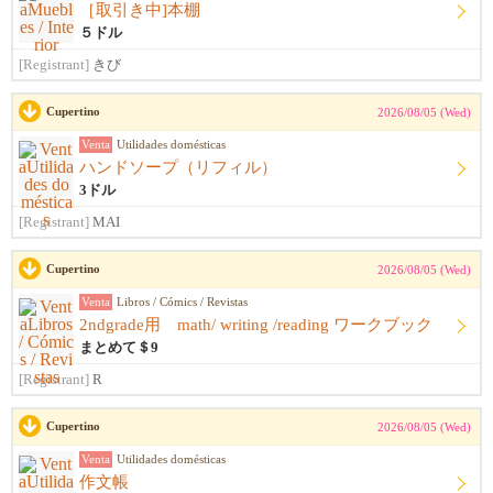
［取引き中]本棚
５ドル
[Registrant]
きび
Cupertino
2026/08/05 (Wed)
Venta
Utilidades domésticas
ハンドソープ（リフィル）
3ドル
[Registrant]
MAI
Cupertino
2026/08/05 (Wed)
Venta
Libros / Cómics / Revistas
2ndgrade用 math/ writing /reading ワークブック
まとめて＄9
[Registrant]
R
Cupertino
2026/08/05 (Wed)
Venta
Utilidades domésticas
作文帳