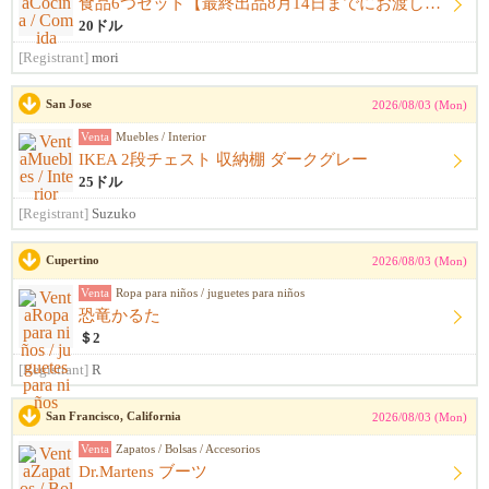
食品6つセット【最終出品8月14日までにお渡し希望】
20ドル
[Registrant]
mori
San Jose
2026/08/03 (Mon)
Venta
Muebles / Interior
IKEA 2段チェスト 収納棚 ダークグレー
25ドル
[Registrant]
Suzuko
Cupertino
2026/08/03 (Mon)
Venta
Ropa para niños / juguetes para niños
恐竜かるた
＄2
[Registrant]
R
San Francisco, California
2026/08/03 (Mon)
Venta
Zapatos / Bolsas / Accesorios
Dr.Martens ブーツ