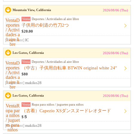
Mountain View, California
2026/08/06 (Thu)
Venta
Deportes / Actividades al aire libre
子供用の剣道の竹刀2つ
$20.00
[Registrant]
IC
Los Gatos, California
2026/08/06 (Thu)
Venta
Deportes / Actividades al aire libre
（中古）子供用自転車 BTWIN original white 24"
$80
[Registrant]
makiko28
Los Gatos, California
2026/08/06 (Thu)
Venta
Ropa para niños / juguetes para niños
（古着）Capezio XSダンスヌードレオタード
$５
[Registrant]
makiko28