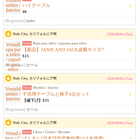
ハイテーブル
40
[Registrant]
maho
Daly City, カリフォルニア州
2026/08/04 (Tue)
Venta
Ropa para niños / juguetes para niños
【新品】JANIE AND JACK皮靴サイズ7
$15
[Registrant]
セール
Daly City, カリフォルニア州
2026/08/04 (Tue)
Venta
Muebles / Interior
子供用テーブルと椅子4点セット
【値下げ】$35
[Registrant]
セール
Daly City, カリフォルニア州
2026/08/04 (Tue)
Venta
Libros / Cómics / Revistas
げんき1-2日本語学習教科書(2は未使用)