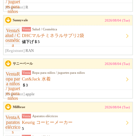
[Registrant]
R
Sunnyvale
2026/08/04 (Tue)
Venta
Salud / Cosmética
DHCマルチミネラルサプリ2袋
値下げ＄5
[Registrant]
RAN
サニーベール
2026/08/04 (Tue)
Venta
Ropa para niños / juguetes para niños
Cat&Jack 水着
＄3
[Registrant]
apple
Millbrae
2026/08/04 (Tue)
Venta
Aparatos elécricos
Keurig コーヒーメーカー
5