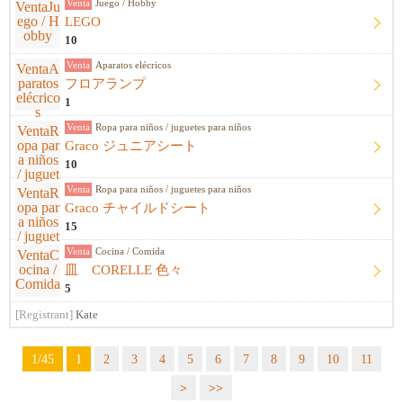
Venta
Juego / Hobby
LEGO
10
Venta
Aparatos elécricos
フロアランプ
1
Venta
Ropa para niños / juguetes para niños
Graco ジュニアシート
10
Venta
Ropa para niños / juguetes para niños
Graco チャイルドシート
15
Venta
Cocina / Comida
皿 CORELLE 色々
5
[Registrant]
Kate
1/45
1
2
3
4
5
6
7
8
9
10
11
>
>>