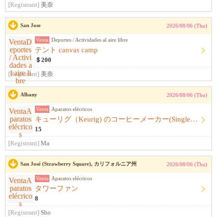
[Registrant]
美奈
San Jose
2026/08/06 (Thu)
Venta
Deportes / Actividades al aire libre
テント canvas camp
＄200
[Registrant]
美奈
Albany
2026/08/06 (Thu)
Venta
Aparatos elécricos
キューリグ（Keurig) のコーヒーメーカー(Single Serve Coffee) Maker
15
[Registrant]
Ma
San José (Strawberry Square), カリフォルニア州
2026/08/06 (Thu)
Venta
Aparatos elécricos
タワーファン
8
[Registrant]
Sho