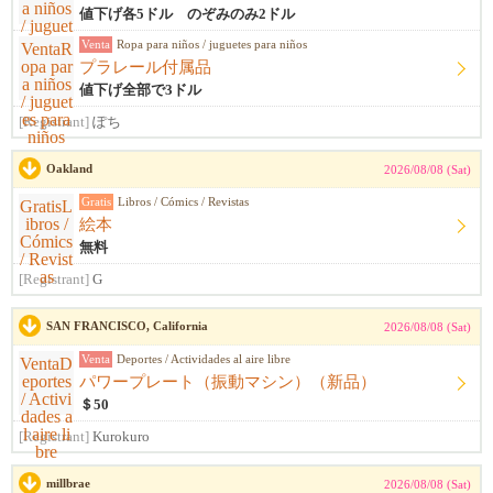
値下げ各5ドル のぞみのみ2ドル
Venta
Ropa para niños / juguetes para niños
プラレール付属品
値下げ全部で3ドル
[Registrant]
ぽち
Oakland
2026/08/08 (Sat)
Gratis
Libros / Cómics / Revistas
絵本
無料
[Registrant]
G
SAN FRANCISCO, California
2026/08/08 (Sat)
Venta
Deportes / Actividades al aire libre
パワープレート（振動マシン）（新品）
＄50
[Registrant]
Kurokuro
millbrae
2026/08/08 (Sat)