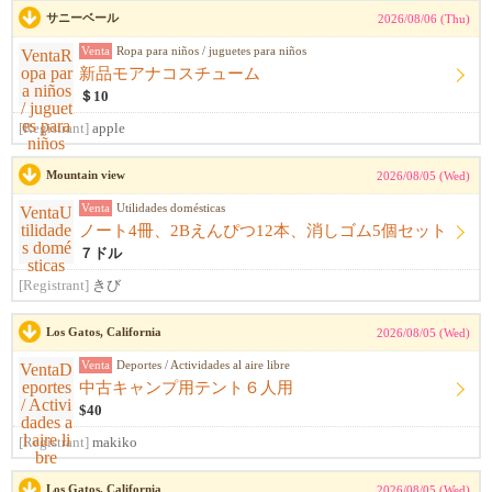
サニーベール
2026/08/06 (Thu)
Venta
Ropa para niños / juguetes para niños
新品モアナコスチューム
＄10
[Registrant]
apple
Mountain view
2026/08/05 (Wed)
Venta
Utilidades domésticas
ノート4冊、2Bえんぴつ12本、消しゴム5個セット
７ドル
[Registrant]
きび
Los Gatos, California
2026/08/05 (Wed)
Venta
Deportes / Actividades al aire libre
中古キャンプ用テント６人用
$40
[Registrant]
makiko
Los Gatos, California
2026/08/05 (Wed)