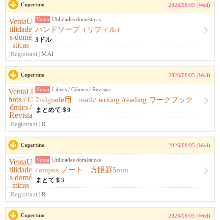
Cupertino
2026/08/05 (Wed)
Venta
Utilidades domésticas
ハンドソープ（リフィル）
3ドル
[Registrant]
MAI
Cupertino
2026/08/05 (Wed)
Venta
Libros / Cómics / Revistas
2ndgrade用 math/ writing /reading ワークブック
まとめて＄9
[Registrant]
R
Cupertino
2026/08/05 (Wed)
Venta
Utilidades domésticas
campus ノート 方眼罫5mm
まとて＄3
[Registrant]
R
Cupertino
2026/08/05 (Wed)