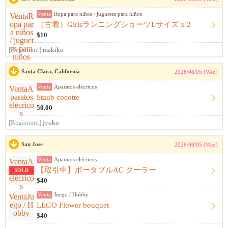
Venta
Ropa para niños / juguetes para niños
（古着）GirlsランニングショーツLサイズ x 2
$10
[Registrant]
makiko
Santa Clara, California
2026/08/05 (Wed)
Venta
Aparatos elécricos
Staub cocotte
50.00
[Registrant]
jyoko
San Jose
2026/08/05 (Wed)
Venta
Aparatos elécricos
【取引中】ポータブルAC クーラー
SOLD
$40
Venta
Juego / Hobby
LEGO Flower bouquet
$40