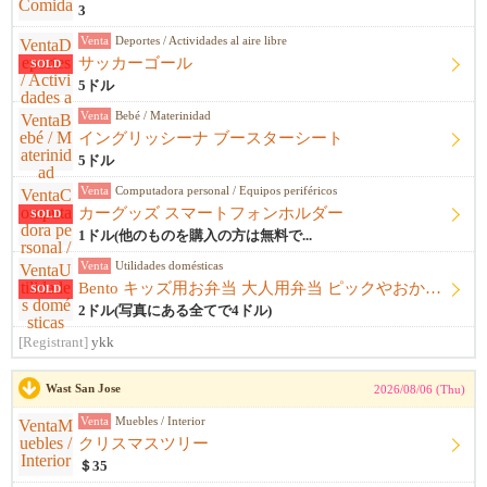
3
Venta
Deportes / Actividades al aire libre
サッカーゴール
SOLD
5ドル
Venta
Bebé / Materinidad
イングリッシーナ ブースターシート
5ドル
Venta
Computadora personal / Equipos periféricos
カーグッズ スマートフォンホルダー
SOLD
1ドル(他のものを購入の方は無料で...
Venta
Utilidades domésticas
Bento キッズ用お弁当 大人用弁当 ピックやおかずカップ他
SOLD
2ドル(写真にある全てで4ドル)
[Registrant]
ykk
Wast San Jose
2026/08/06 (Thu)
Venta
Muebles / Interior
クリスマスツリー
＄35