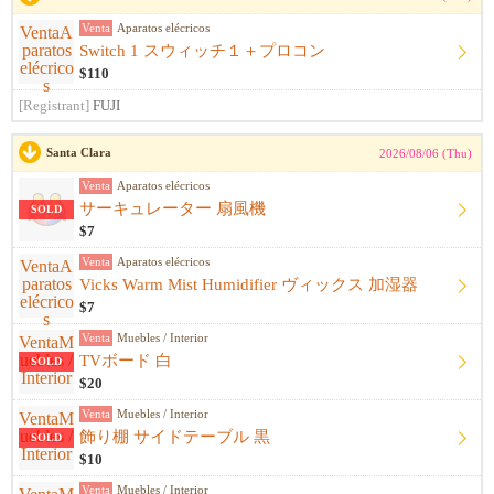
Venta
Aparatos elécricos
Switch 1 スウィッチ１＋プロコン
$110
[Registrant]
FUJI
Santa Clara
2026/08/06 (Thu)
Venta
Aparatos elécricos
サーキュレーター 扇風機
SOLD
$7
Venta
Aparatos elécricos
Vicks Warm Mist Humidifier ヴィックス 加湿器
$7
Venta
Muebles / Interior
TVボード 白
SOLD
$20
Venta
Muebles / Interior
飾り棚 サイドテーブル 黒
SOLD
$10
Venta
Muebles / Interior