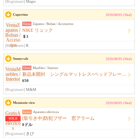
[Registrant]
Mapo
Cupertino
2026/08/05 (Wed)
Venta
Zapatos / Bolsas / Accesorios
NIKE リュック
＄3
[Registrant]
R
Sunnyvale
2026/08/05 (Wed)
Venta
Muebles / Interior
新品未開封 シングルマットレス+ベッドフレーム+シーツ
650
[Registrant]
M&M
Mountain view
2026/08/05 (Wed)
Gratis
Aparatos elécricos
[取引き中]防犯ブザー 窓アラーム
SOLD
0ドル
[Registrant]
きび