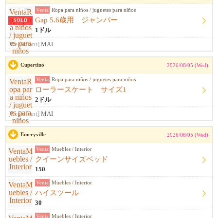
Venta
Ropa para niños / juguetes para niños
Gap 5.6歳用 ジャンパー
SOLD
1ドル
[Registrant]
MAI
Cupertino
2026/08/05 (Wed)
Venta
Ropa para niños / juguetes para niños
ローラースケート サイズ1
2ドル
[Registrant]
MAI
Emeryville
2026/08/05 (Wed)
Venta
Muebles / Interior
クイーンサイズベッド
150
Venta
Muebles / Interior
ハイスツール
30
Venta
Muebles / Interior