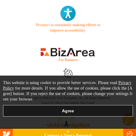
Vivinavi is constantly making efforts to
improve accessibility.
- For Business -
This website is using cookie to provide better services. Please read
Privacy
Contact Us
Starter Guide
FAQ
Policy
for more details. If you allow the use of cookies, please click the [A
Terms of Use
Trademark / Copyright
Privacy Policy
gree] button. If you reject the use of cookies, please change your settings fr
Copyright © 1999-2026 Vivid Navigation, Inc. All Rights Reserved.
om your browser.
Server US (44) @ Los Angeles Data Center
Compra y Venta Personal