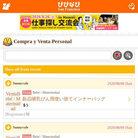
San Francisco
Compra y Venta Personal
Show all from recent
Sunnyvale
2026/08/08 (Sat)
Venta
Bebé / Materinidad
新品哺乳びん用使い捨てインナーバッグ
＄5
[Registrant]
SI
Sunnyvale
2026/08/08 (Sat)
Venta
Bebé / Materinidad