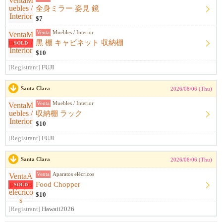
全身ミラー 姿見 鏡
$7
Venta
Muebles / Interior
黒 棚 キャビネット 収納棚
SOLD
$10
[Registrant]
FUJI
Santa Clara
2026/08/06 (Thu)
Venta
Muebles / Interior
収納棚 ラック
$10
[Registrant]
FUJI
Santa Clara
2026/08/06 (Thu)
Venta
Aparatos elécricos
Food Chopper
SOLD
$10
[Registrant]
Hawaii2026