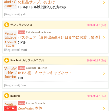
化粧品サンプルおまけ
0ドル(10ドル以上購入した方のみ...
[Registrant]
ykk
サンフランシスコ
2026/08/07 (Fri)
Venta
Utilidades domésticas
バスチェア【最終出品8月14日までにお渡し希望】
5ドル
[Registrant]
mori
San José, カリフォルニア州
2026/08/07 (Fri)
Venta
Muebles / Interior
IKEA 棚 キッチンキャビネット
100
[Registrant]
Sho
millbrae
2026/08/07 (Fri)
Venta
Cocina / Comida
ZeroWater 本体
SOLD