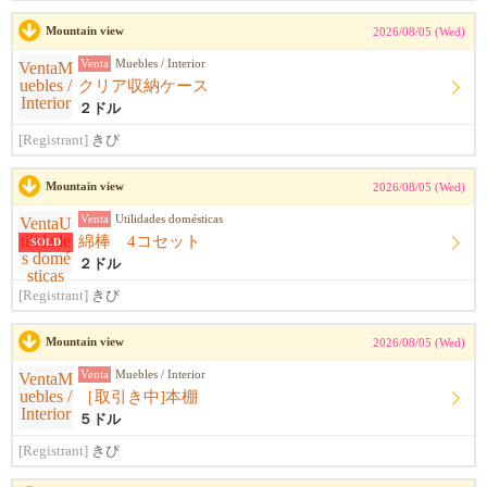
Mountain view
2026/08/05 (Wed)
Venta
Muebles / Interior
クリア収納ケース
２ドル
[Registrant]
きび
Mountain view
2026/08/05 (Wed)
Venta
Utilidades domésticas
綿棒 4コセット
SOLD
２ドル
[Registrant]
きび
Mountain view
2026/08/05 (Wed)
Venta
Muebles / Interior
［取引き中]本棚
５ドル
[Registrant]
きび