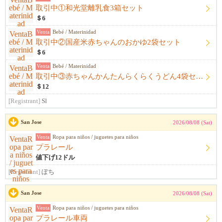
取引中①和光堂離乳食3箱セット
＄6
Venta
Bebé / Materinidad
取引中②国産米赤ちゃんのおかゆ2袋セット
＄6
Venta
Bebé / Materinidad
取引中③赤ちゃんかんたんらくらくうどん4袋セット
＄12
[Registrant]
Sl
San Jose
2026/08/08 (Sat)
Venta
Ropa para niños / juguetes para niños
プラレール
値下げ12ドル
[Registrant]
ぽち
San Jose
2026/08/08 (Sat)
Venta
Ropa para niños / juguetes para niños
プラレール車両