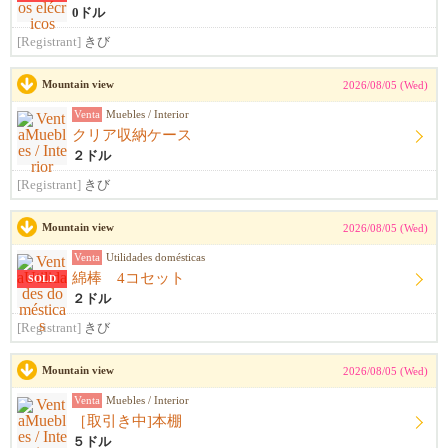
0ドル
[Registrant]
きび
Mountain view
2026/08/05 (Wed)
Venta
Muebles / Interior
クリア収納ケース
２ドル
[Registrant]
きび
Mountain view
2026/08/05 (Wed)
Venta
Utilidades domésticas
綿棒 4コセット
SOLD
２ドル
[Registrant]
きび
Mountain view
2026/08/05 (Wed)
Venta
Muebles / Interior
［取引き中]本棚
５ドル