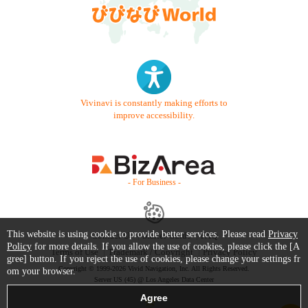
Vivinavi is constantly making efforts to
improve accessibility.
- For Business -
This website is using cookie to provide better services. Please read
Privacy
Contact Us
Starter Guide
FAQ
Policy
for more details. If you allow the use of cookies, please click the [A
Terms of Use
Trademark / Copyright
Privacy Policy
gree] button. If you reject the use of cookies, please change your settings fr
Copyright © 1999-2026 Vivid Navigation, Inc. All Rights Reserved.
om your browser.
Server US (45) @ Los Angeles Data Center