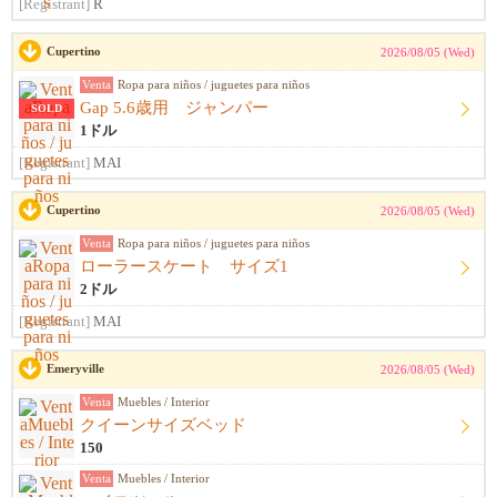
[Registrant]
R
Cupertino
2026/08/05 (Wed)
Venta
Ropa para niños / juguetes para niños
Gap 5.6歳用 ジャンパー
SOLD
1ドル
[Registrant]
MAI
Cupertino
2026/08/05 (Wed)
Venta
Ropa para niños / juguetes para niños
ローラースケート サイズ1
2ドル
[Registrant]
MAI
Emeryville
2026/08/05 (Wed)
Venta
Muebles / Interior
クイーンサイズベッド
150
Venta
Muebles / Interior