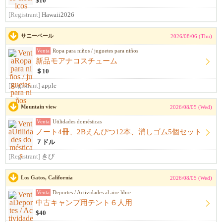
$10
[Registrant]
Hawaii2026
サニーベール
2026/08/06 (Thu)
Venta
Ropa para niños / juguetes para niños
新品モアナコスチューム
＄10
[Registrant]
apple
Mountain view
2026/08/05 (Wed)
Venta
Utilidades domésticas
ノート4冊、2Bえんぴつ12本、消しゴム5個セット
７ドル
[Registrant]
きび
Los Gatos, California
2026/08/05 (Wed)
Venta
Deportes / Actividades al aire libre
中古キャンプ用テント６人用
$40