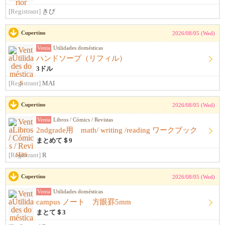
[Registrant]
きび
Cupertino
2026/08/05 (Wed)
Venta
Utilidades domésticas
ハンドソープ（リフィル）
3ドル
[Registrant]
MAI
Cupertino
2026/08/05 (Wed)
Venta
Libros / Cómics / Revistas
2ndgrade用 math/ writing /reading ワークブック
まとめて＄9
[Registrant]
R
Cupertino
2026/08/05 (Wed)
Venta
Utilidades domésticas
campus ノート 方眼罫5mm
まとて＄3