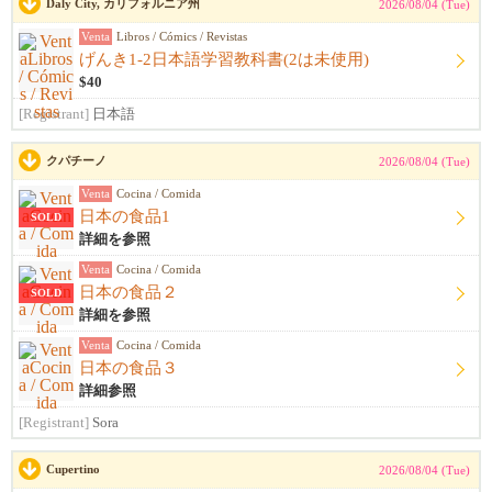
Daly City, カリフォルニア州
2026/08/04 (Tue)
Venta
Libros / Cómics / Revistas
げんき1-2日本語学習教科書(2は未使用)
$40
[Registrant]
日本語
クパチーノ
2026/08/04 (Tue)
Venta
Cocina / Comida
日本の食品1
SOLD
詳細を参照
Venta
Cocina / Comida
日本の食品２
SOLD
詳細を参照
Venta
Cocina / Comida
日本の食品３
詳細参照
[Registrant]
Sora
Cupertino
2026/08/04 (Tue)