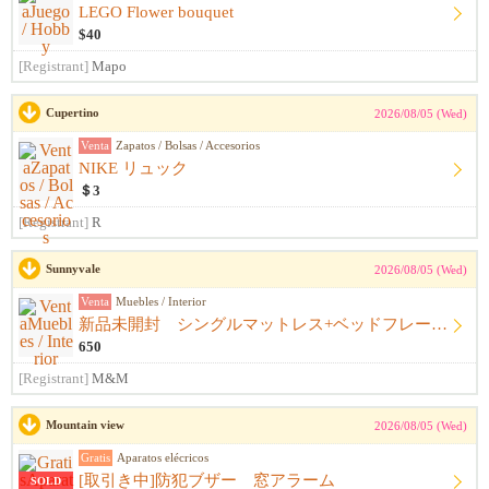
LEGO Flower bouquet
$40
[Registrant]
Mapo
Cupertino
2026/08/05 (Wed)
Venta
Zapatos / Bolsas / Accesorios
NIKE リュック
＄3
[Registrant]
R
Sunnyvale
2026/08/05 (Wed)
Venta
Muebles / Interior
新品未開封 シングルマットレス+ベッドフレーム+シーツ
650
[Registrant]
M&M
Mountain view
2026/08/05 (Wed)
Gratis
Aparatos elécricos
[取引き中]防犯ブザー 窓アラーム
SOLD