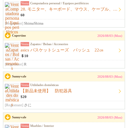
Venta
Computadora personal / Equipos periféricos
28. モニター、キーボード、マウス、ケーブル、アームレスト一式
60
[Registrant]
ShimaShima
Cupertino
2026/08/03 (Mon)
Venta
Zapatos / Bolsas / Accesorios
asics バスケットシューズ バッシュ 22㎝
＄10
[Registrant]
R
Sunnyvale
2026/08/03 (Mon)
Venta
Utilidades domésticas
【新品未使用】 防犯器具
$20
[Registrant]
さに
Sunnyvale
2026/08/03 (Mon)
Venta
Muebles / Interior