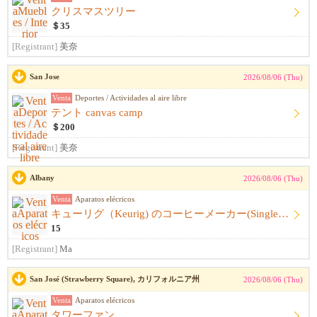
クリスマスツリー
＄35
[Registrant]
美奈
San Jose
2026/08/06 (Thu)
Venta
Deportes / Actividades al aire libre
テント canvas camp
＄200
[Registrant]
美奈
Albany
2026/08/06 (Thu)
Venta
Aparatos elécricos
キューリグ（Keurig) のコーヒーメーカー(Single Serve Coffee) Maker
15
[Registrant]
Ma
San José (Strawberry Square), カリフォルニア州
2026/08/06 (Thu)
Venta
Aparatos elécricos
タワーファン