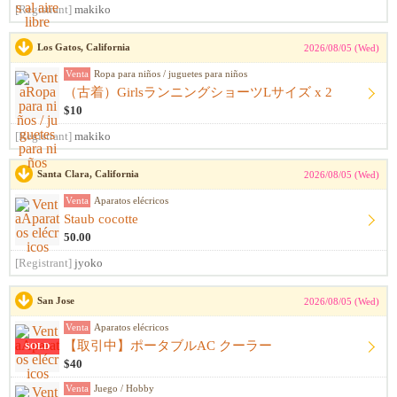
[Registrant]
makiko
Los Gatos, California
2026/08/05 (Wed)
Venta
Ropa para niños / juguetes para niños
（古着）GirlsランニングショーツLサイズ x 2
$10
[Registrant]
makiko
Santa Clara, California
2026/08/05 (Wed)
Venta
Aparatos elécricos
Staub cocotte
50.00
[Registrant]
jyoko
San Jose
2026/08/05 (Wed)
Venta
Aparatos elécricos
【取引中】ポータブルAC クーラー
SOLD
$40
Venta
Juego / Hobby