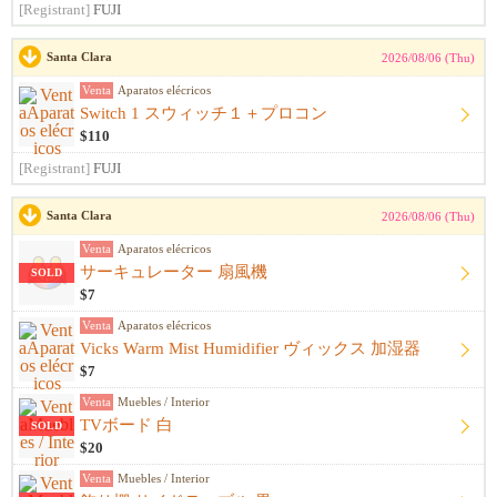
[Registrant]
FUJI
Santa Clara
2026/08/06 (Thu)
Venta
Aparatos elécricos
Switch 1 スウィッチ１＋プロコン
$110
[Registrant]
FUJI
Santa Clara
2026/08/06 (Thu)
Venta
Aparatos elécricos
サーキュレーター 扇風機
SOLD
$7
Venta
Aparatos elécricos
Vicks Warm Mist Humidifier ヴィックス 加湿器
$7
Venta
Muebles / Interior
TVボード 白
SOLD
$20
Venta
Muebles / Interior