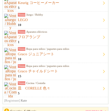
Keurig コーヒーメーカー
5
Venta
Juego / Hobby
LEGO
10
Venta
Aparatos elécricos
フロアランプ
1
Venta
Ropa para niños / juguetes para niños
Graco ジュニアシート
10
Venta
Ropa para niños / juguetes para niños
Graco チャイルドシート
15
Venta
Cocina / Comida
皿 CORELLE 色々
5
[Registrant]
Kate