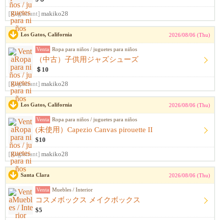
[Registrant]
makiko28
Los Gatos, California
2026/08/06 (Thu)
Venta
Ropa para niños / juguetes para niños
（中古）子供用ジャズシューズ
＄10
[Registrant]
makiko28
Los Gatos, California
2026/08/06 (Thu)
Venta
Ropa para niños / juguetes para niños
(未使用）Capezio Canvas pirouette II
$10
[Registrant]
makiko28
Santa Clara
2026/08/06 (Thu)
Venta
Muebles / Interior
コスメボックス メイクボックス
$5