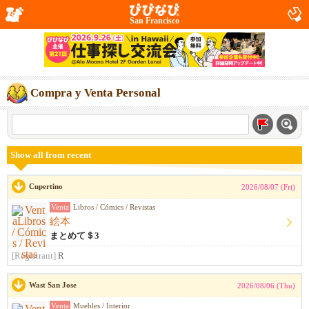
San Francisco
Compra y Venta Personal
Show all from recent
Cupertino
2026/08/07 (Fri)
Venta
Libros / Cómics / Revistas
絵本
まとめて＄3
[Registrant]
R
Wast San Jose
2026/08/06 (Thu)
Venta
Muebles / Interior