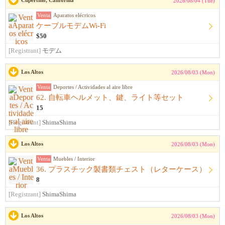
Cupertino, California
2026/08/04 (Tue)
Venta
Aparatos elécricos
ケーブルモデムWi-Fi
$50
[Registrant]
モデム
Los Altos
2026/08/03 (Mon)
Venta
Deportes / Actividades al aire libre
62. 自転車ヘルメット、鍵、ライト等セット
15
[Registrant]
ShimaShima
Los Altos
2026/08/03 (Mon)
Venta
Muebles / Interior
36. プラスチック製書類チェスト（レターケース）
8
[Registrant]
ShimaShima
Los Altos
2026/08/03 (Mon)