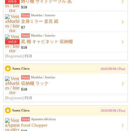
飾り棚 サイドテーブル 黒
SOLD
$10
Venta
Muebles / Interior
全身ミラー 姿見 鏡
$7
Venta
Muebles / Interior
黒 棚 キャビネット 収納棚
SOLD
$10
[Registrant]
FUJI
Santa Clara
2026/08/06 (Thu)
Venta
Muebles / Interior
収納棚 ラック
$10
[Registrant]
FUJI
Santa Clara
2026/08/06 (Thu)
Venta
Aparatos elécricos
Food Chopper