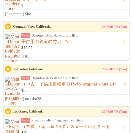
8
[Registrant]
Sho
Mountain View, California
2026/08/06 (Thu)
Venta
Deportes / Actividades al aire libre
子供用の剣道の竹刀2つ
$20.00
[Registrant]
IC
Los Gatos, California
2026/08/06 (Thu)
Venta
Deportes / Actividades al aire libre
（中古）子供用自転車 BTWIN original white 24"
$80
[Registrant]
makiko28
Los Gatos, California
2026/08/06 (Thu)
Venta
Ropa para niños / juguetes para niños
（古着）Capezio XSダンスヌードレオタード
$５