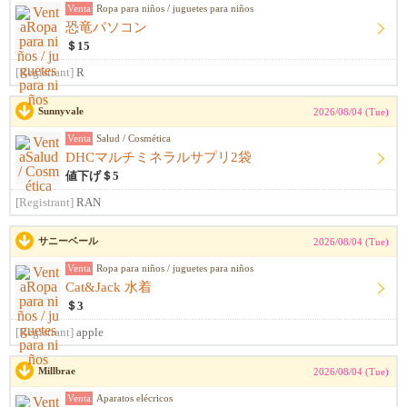
Venta
Ropa para niños / juguetes para niños
恐竜パソコン
＄15
[Registrant]
R
Sunnyvale
2026/08/04 (Tue)
Venta
Salud / Cosmética
DHCマルチミネラルサプリ2袋
値下げ＄5
[Registrant]
RAN
サニーベール
2026/08/04 (Tue)
Venta
Ropa para niños / juguetes para niños
Cat&Jack 水着
＄3
[Registrant]
apple
Millbrae
2026/08/04 (Tue)
Venta
Aparatos elécricos