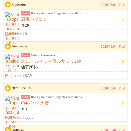
Cupertino
2026/08/04 (Tue)
Venta
Ropa para niños / juguetes para niños
恐竜パソコン
＄20
[Registrant]
R
Sunnyvale
2026/08/04 (Tue)
Venta
Salud / Cosmética
DHCマルチミネラルサプリ2袋
値下げ＄5
[Registrant]
RAN
サニーベール
2026/08/04 (Tue)
Venta
Ropa para niños / juguetes para niños
Cat&Jack 水着
＄3
[Registrant]
apple
Millbrae
2026/08/04 (Tue)