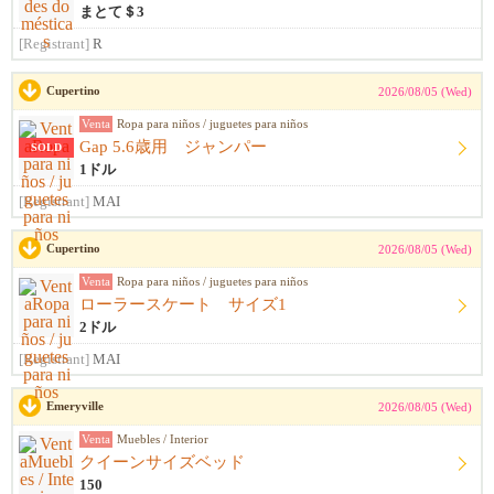
まとて＄3
[Registrant]
R
Cupertino
2026/08/05 (Wed)
Venta
Ropa para niños / juguetes para niños
Gap 5.6歳用 ジャンパー
SOLD
1ドル
[Registrant]
MAI
Cupertino
2026/08/05 (Wed)
Venta
Ropa para niños / juguetes para niños
ローラースケート サイズ1
2ドル
[Registrant]
MAI
Emeryville
2026/08/05 (Wed)
Venta
Muebles / Interior
クイーンサイズベッド
150