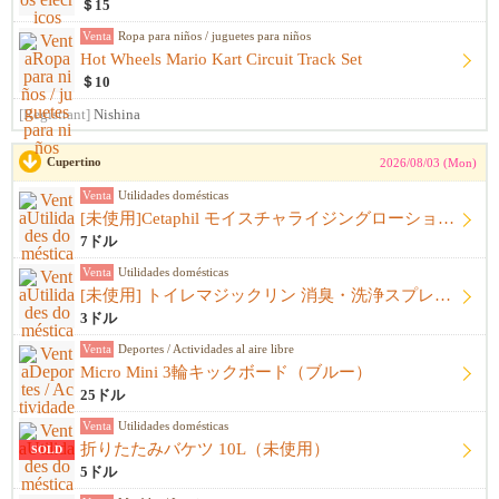
＄15
Venta
Ropa para niños / juguetes para niños
Hot Wheels Mario Kart Circuit Track Set
＄10
[Registrant]
Nishina
Cupertino
2026/08/03 (Mon)
Venta
Utilidades domésticas
[未使用]Cetaphil モイスチャライジングローション（591mL）
7ドル
Venta
Utilidades domésticas
[未使用] トイレマジックリン 消臭・洗浄スプレー 詰め替え用（300mL）
3ドル
Venta
Deportes / Actividades al aire libre
Micro Mini 3輪キックボード（ブルー）
25ドル
Venta
Utilidades domésticas
折りたたみバケツ 10L（未使用）
SOLD
5ドル