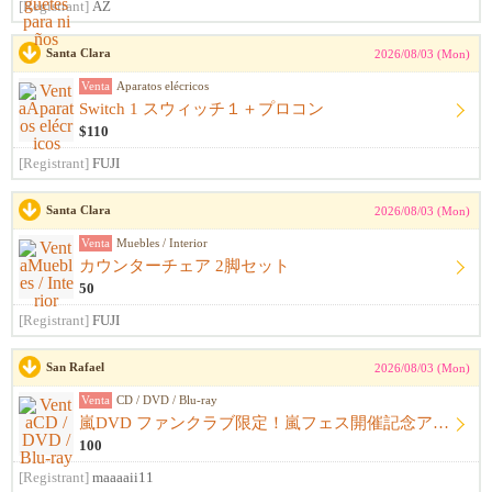
[Registrant]
AZ
Santa Clara
2026/08/03 (Mon)
Venta
Aparatos elécricos
Switch 1 スウィッチ１＋プロコン
$110
[Registrant]
FUJI
Santa Clara
2026/08/03 (Mon)
Venta
Muebles / Interior
カウンターチェア 2脚セット
50
[Registrant]
FUJI
San Rafael
2026/08/03 (Mon)
Venta
CD / DVD / Blu-ray
嵐DVD ファンクラブ限定！嵐フェス開催記念アルバム ウラ嵐マニア CD４枚組
100
[Registrant]
maaaaii11