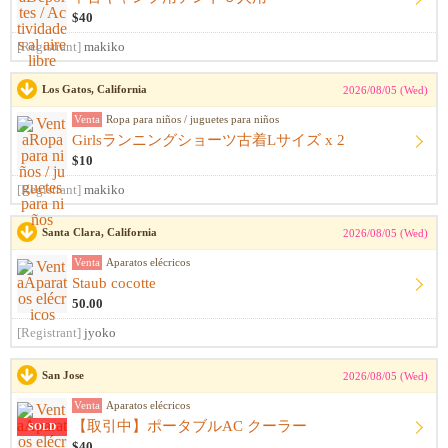
$40
[Registrant]
makiko
Los Gatos, California
2026/08/05 (Wed)
Venta
Ropa para niños / juguetes para niños
Girlsランニングショーツ古着Lサイズ x 2
$10
[Registrant]
makiko
Santa Clara, California
2026/08/05 (Wed)
Venta
Aparatos elécricos
Staub cocotte
50.00
[Registrant]
jyoko
San Jose
2026/08/05 (Wed)
Venta
Aparatos elécricos
【取引中】ポータブルAC クーラー
SOLD
$40