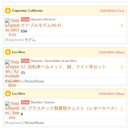
Cupertino, California
2026/08/04 (Tue)
Venta
Aparatos elécricos
ケーブルモデムWi-Fi
$50
[Registrant]
モデム
Los Altos
2026/08/03 (Mon)
Venta
Deportes / Actividades al aire libre
62. 自転車ヘルメット、鍵、ライト等セット
15
[Registrant]
ShimaShima
Los Altos
2026/08/03 (Mon)
Venta
Muebles / Interior
36. プラスチック製書類チェスト（レターケース）
8
[Registrant]
ShimaShima