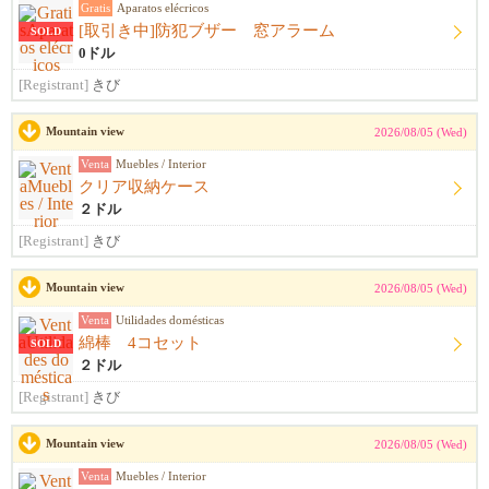
Gratis
Aparatos elécricos
[取引き中]防犯ブザー 窓アラーム
SOLD
0ドル
[Registrant]
きび
Mountain view
2026/08/05 (Wed)
Venta
Muebles / Interior
クリア収納ケース
２ドル
[Registrant]
きび
Mountain view
2026/08/05 (Wed)
Venta
Utilidades domésticas
綿棒 4コセット
SOLD
２ドル
[Registrant]
きび
Mountain view
2026/08/05 (Wed)
Venta
Muebles / Interior