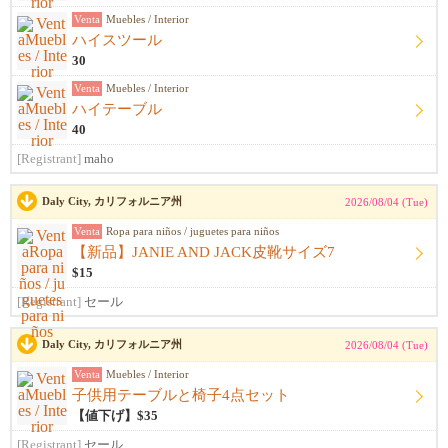
Venta
Muebles / Interior
ハイスツール
30
Venta
Muebles / Interior
ハイテーブル
40
[Registrant]
maho
Daly City, カリフォルニア州
2026/08/04 (Tue)
Venta
Ropa para niños / juguetes para niños
【新品】JANIE AND JACK皮靴サイズ7
$15
[Registrant]
セール
Daly City, カリフォルニア州
2026/08/04 (Tue)
Venta
Muebles / Interior
子供用テーブルと椅子4点セット
【値下げ】$35
[Registrant]
セール