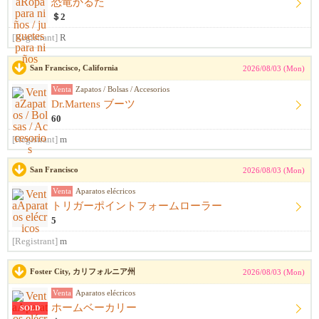
恐竜かるた
＄2
[Registrant]
R
San Francisco, California
2026/08/03 (Mon)
Venta
Zapatos / Bolsas / Accesorios
Dr.Martens ブーツ
60
[Registrant]
m
San Francisco
2026/08/03 (Mon)
Venta
Aparatos elécricos
トリガーポイントフォームローラー
5
[Registrant]
m
Foster City, カリフォルニア州
2026/08/03 (Mon)
Venta
Aparatos elécricos
ホームベーカリー
SOLD