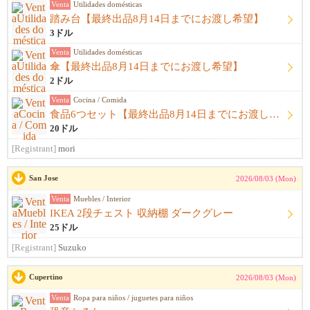
Venta
Utilidades domésticas
踏み台【最終出品8月14日までにお渡し希望】
3ドル
Venta
Utilidades domésticas
傘【最終出品8月14日までにお渡し希望】
2ドル
Venta
Cocina / Comida
食品6つセット【最終出品8月14日までにお渡し希望】
20ドル
[Registrant]
mori
San Jose
2026/08/03 (Mon)
Venta
Muebles / Interior
IKEA 2段チェスト 収納棚 ダークグレー
25ドル
[Registrant]
Suzuko
Cupertino
2026/08/03 (Mon)
Venta
Ropa para niños / juguetes para niños