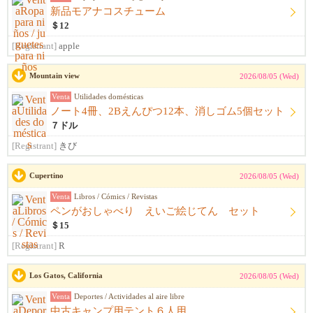
新品モアナコスチューム
＄12
[Registrant]
apple
Mountain view
2026/08/05 (Wed)
Venta
Utilidades domésticas
ノート4冊、2Bえんぴつ12本、消しゴム5個セット
７ドル
[Registrant]
きび
Cupertino
2026/08/05 (Wed)
Venta
Libros / Cómics / Revistas
ペンがおしゃべり えいご絵じてん セット
＄15
[Registrant]
R
Los Gatos, California
2026/08/05 (Wed)
Venta
Deportes / Actividades al aire libre
中古キャンプ用テント６人用