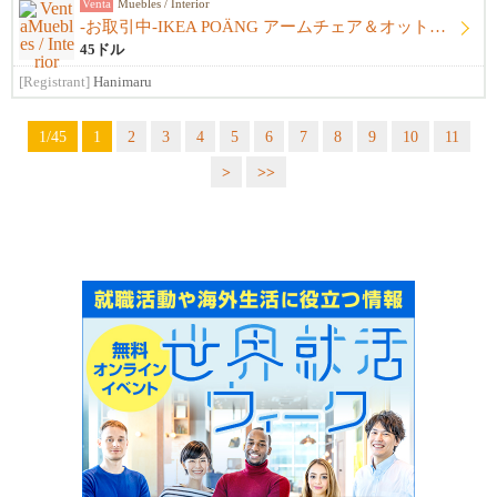
Venta
Muebles / Interior
-お取引中-IKEA POÄNG アームチェア＆オットマンセット
45ドル
[Registrant]
Hanimaru
1/45
1
2
3
4
5
6
7
8
9
10
11
>
>>