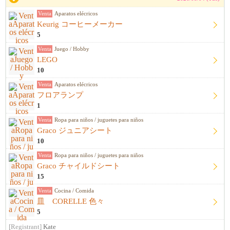
Venta
Aparatos elécricos
Keurig コーヒーメーカー
5
Venta
Juego / Hobby
LEGO
10
Venta
Aparatos elécricos
フロアランプ
1
Venta
Ropa para niños / juguetes para niños
Graco ジュニアシート
10
Venta
Ropa para niños / juguetes para niños
Graco チャイルドシート
15
Venta
Cocina / Comida
皿 CORELLE 色々
5
[Registrant]
Kate