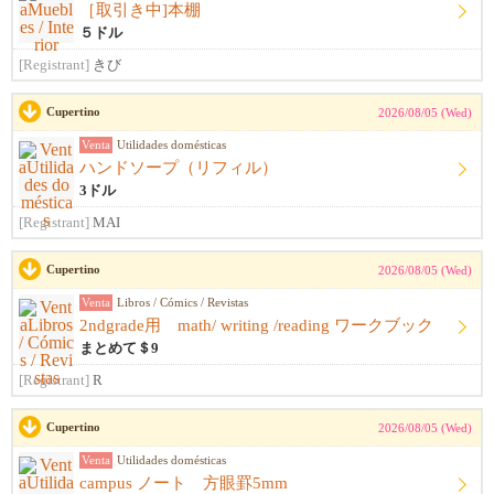
［取引き中]本棚
５ドル
[Registrant]
きび
Cupertino
2026/08/05 (Wed)
Venta
Utilidades domésticas
ハンドソープ（リフィル）
3ドル
[Registrant]
MAI
Cupertino
2026/08/05 (Wed)
Venta
Libros / Cómics / Revistas
2ndgrade用 math/ writing /reading ワークブック
まとめて＄9
[Registrant]
R
Cupertino
2026/08/05 (Wed)
Venta
Utilidades domésticas
campus ノート 方眼罫5mm