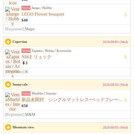
Venta
Juego / Hobby
LEGO Flower bouquet
$40
[Registrant]
Mapo
Cupertino
2026/08/05 (Wed)
Venta
Zapatos / Bolsas / Accesorios
NIKE リュック
＄3
[Registrant]
R
Sunnyvale
2026/08/05 (Wed)
Venta
Muebles / Interior
新品未開封 シングルマットレス+ベッドフレーム+シーツ
650
[Registrant]
M&M
Mountain view
2026/08/05 (Wed)