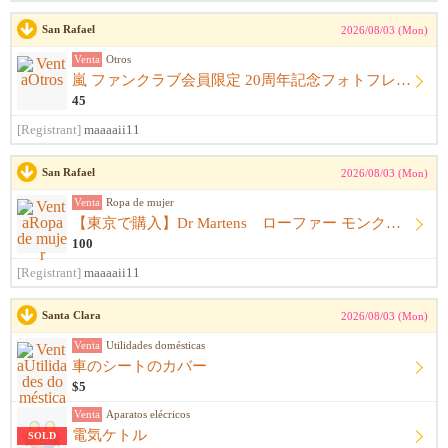
San Rafael
2026/08/03 (Mon)
Venta
Otros
嵐 ファンクラブ会員限定 20周年記念フォトフレーム
45
[Registrant]
maaaaii11
San Rafael
2026/08/03 (Mon)
Venta
Ropa de mujer
【東京で購入】Dr Martens ローファー モンクストラップ 黒 サイズ23.5cm〜24.0cm ドクターマーチン
100
[Registrant]
maaaaii11
Santa Clara
2026/08/03 (Mon)
Venta
Utilidades domésticas
車のシートのカバー
$5
Venta
Aparatos elécricos
電気ケトル
SOLD