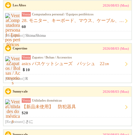
Los Altos
2026/08/03 (Mon)
Venta
Computadora personal / Equipos periféricos
28. モニター、キーボード、マウス、ケーブル、アームレスト一式
60
[Registrant]
ShimaShima
Cupertino
2026/08/03 (Mon)
Venta
Zapatos / Bolsas / Accesorios
asics バスケットシューズ バッシュ 22㎝
＄10
[Registrant]
R
Sunnyvale
2026/08/03 (Mon)
Venta
Utilidades domésticas
【新品未使用】 防犯器具
$20
[Registrant]
さに
Sunnyvale
2026/08/03 (Mon)