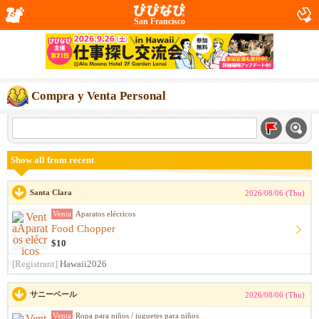
San Francisco
Compra y Venta Personal
Show all from recent
Santa Clara
2026/08/06 (Thu)
Venta
Aparatos elécricos
Food Chopper
$10
[Registrant]
Hawaii2026
サニーベール
2026/08/06 (Thu)
Venta
Ropa para niños / juguetes para niños