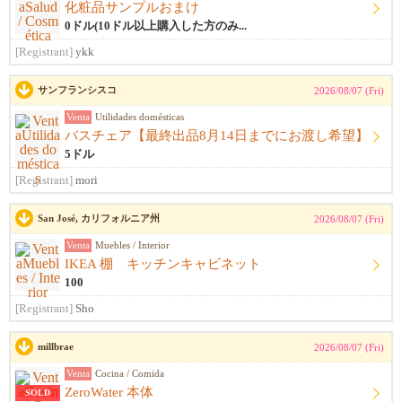
化粧品サンプルおまけ
0ドル(10ドル以上購入した方のみ...
[Registrant]
ykk
サンフランシスコ
2026/08/07 (Fri)
Venta
Utilidades domésticas
バスチェア【最終出品8月14日までにお渡し希望】
5ドル
[Registrant]
mori
San José, カリフォルニア州
2026/08/07 (Fri)
Venta
Muebles / Interior
IKEA 棚 キッチンキャビネット
100
[Registrant]
Sho
millbrae
2026/08/07 (Fri)
Venta
Cocina / Comida
ZeroWater 本体
SOLD