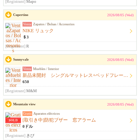
[Registrant]
Mapo
Cupertino
2026/08/05 (Wed)
Venta
Zapatos / Bolsas / Accesorios
NIKE リュック
＄3
[Registrant]
R
Sunnyvale
2026/08/05 (Wed)
Venta
Muebles / Interior
新品未開封 シングルマットレス+ベッドフレーム+シーツ
650
[Registrant]
M&M
Mountain view
2026/08/05 (Wed)
Gratis
Aparatos elécricos
[取引き中]防犯ブザー 窓アラーム
SOLD
0ドル
[Registrant]
きび