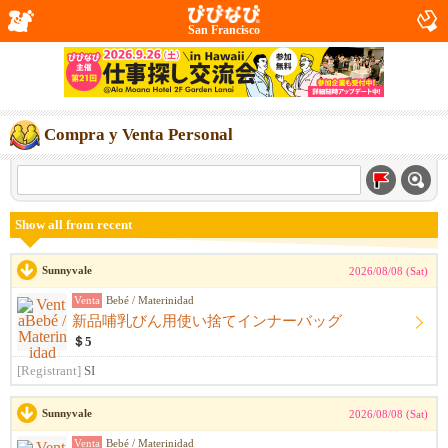
San Francisco
Compra y Venta Personal
Show all from recent
Sunnyvale
2026/08/08 (Sat)
Venta
Bebé / Materinidad
新品哺乳びん用使い捨てインナーバッグ
＄5
[Registrant]
SI
Sunnyvale
2026/08/08 (Sat)
Venta
Bebé / Materinidad