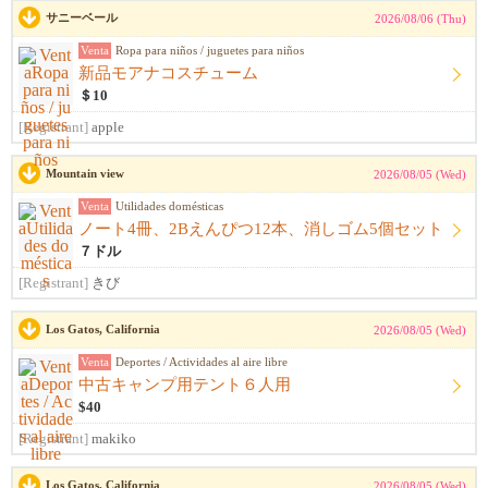
サニーベール
2026/08/06 (Thu)
Venta
Ropa para niños / juguetes para niños
新品モアナコスチューム
＄10
[Registrant]
apple
Mountain view
2026/08/05 (Wed)
Venta
Utilidades domésticas
ノート4冊、2Bえんぴつ12本、消しゴム5個セット
７ドル
[Registrant]
きび
Los Gatos, California
2026/08/05 (Wed)
Venta
Deportes / Actividades al aire libre
中古キャンプ用テント６人用
$40
[Registrant]
makiko
Los Gatos, California
2026/08/05 (Wed)