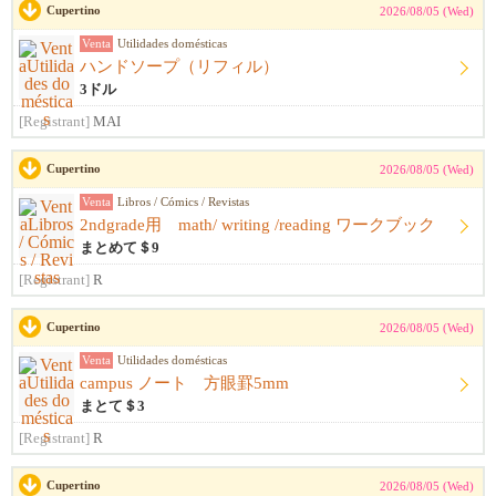
Cupertino
2026/08/05 (Wed)
Venta
Utilidades domésticas
ハンドソープ（リフィル）
3ドル
[Registrant]
MAI
Cupertino
2026/08/05 (Wed)
Venta
Libros / Cómics / Revistas
2ndgrade用 math/ writing /reading ワークブック
まとめて＄9
[Registrant]
R
Cupertino
2026/08/05 (Wed)
Venta
Utilidades domésticas
campus ノート 方眼罫5mm
まとて＄3
[Registrant]
R
Cupertino
2026/08/05 (Wed)