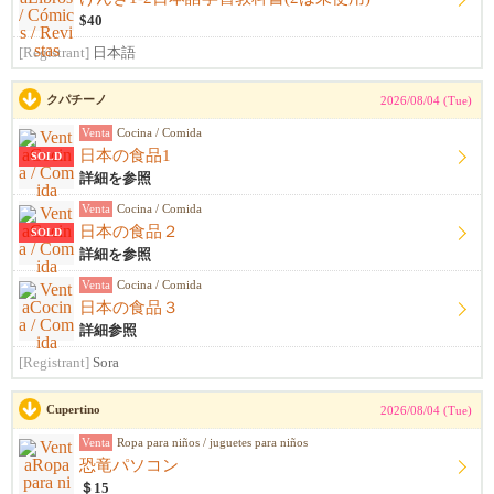
$40
[Registrant]
日本語
クパチーノ
2026/08/04 (Tue)
Venta
Cocina / Comida
日本の食品1
SOLD
詳細を参照
Venta
Cocina / Comida
日本の食品２
SOLD
詳細を参照
Venta
Cocina / Comida
日本の食品３
詳細参照
[Registrant]
Sora
Cupertino
2026/08/04 (Tue)
Venta
Ropa para niños / juguetes para niños
恐竜パソコン
＄15