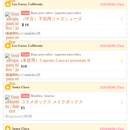
Los Gatos, California
2026/08/06 (Thu)
Venta
Ropa para niños / juguetes para niños
（中古）子供用ジャズシューズ
＄10
[Registrant]
makiko28
Los Gatos, California
2026/08/06 (Thu)
Venta
Ropa para niños / juguetes para niños
(未使用）Capezio Canvas pirouette II
$10
[Registrant]
makiko28
Santa Clara
2026/08/06 (Thu)
Venta
Muebles / Interior
コスメボックス メイクボックス
$5
[Registrant]
FUJI
Santa Clara
2026/08/06 (Thu)