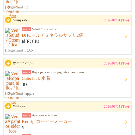
[Registrant]
R
Sunnyvale
2026/08/04 (Tue)
Venta
Salud / Cosmética
DHCマルチミネラルサプリ2袋
値下げ＄5
[Registrant]
RAN
サニーベール
2026/08/04 (Tue)
Venta
Ropa para niños / juguetes para niños
Cat&Jack 水着
＄3
[Registrant]
apple
Millbrae
2026/08/04 (Tue)
Venta
Aparatos elécricos
Keurig コーヒーメーカー
5