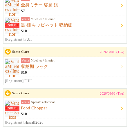
全身ミラー 姿見 鏡
$7
Venta
Muebles / Interior
黒 棚 キャビネット 収納棚
SOLD
$10
[Registrant]
FUJI
Santa Clara
2026/08/06 (Thu)
Venta
Muebles / Interior
収納棚 ラック
$10
[Registrant]
FUJI
Santa Clara
2026/08/06 (Thu)
Venta
Aparatos elécricos
Food Chopper
SOLD
$10
[Registrant]
Hawaii2026