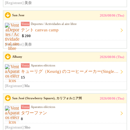
[Registrant]
美奈
San Jose
2026/08/06 (Thu)
Venta
Deportes / Actividades al aire libre
テント canvas camp
＄200
[Registrant]
美奈
Albany
2026/08/06 (Thu)
Venta
Aparatos elécricos
キューリグ（Keurig) のコーヒーメーカー(Single Serve Coffee) Maker
15
[Registrant]
Ma
San José (Strawberry Square), カリフォルニア州
2026/08/06 (Thu)
Venta
Aparatos elécricos
タワーファン
8
[Registrant]
Sho