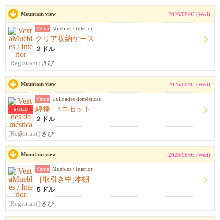
Mountain view
2026/08/05 (Wed)
Venta
Muebles / Interior
クリア収納ケース
２ドル
[Registrant]
きび
Mountain view
2026/08/05 (Wed)
Venta
Utilidades domésticas
綿棒 4コセット
SOLD
２ドル
[Registrant]
きび
Mountain view
2026/08/05 (Wed)
Venta
Muebles / Interior
［取引き中]本棚
５ドル
[Registrant]
きび