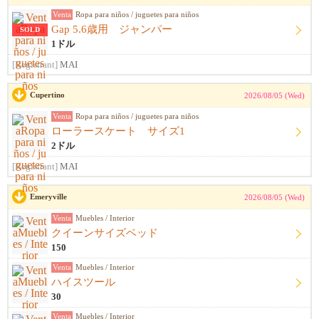
Venta
Ropa para niños / juguetes para niños
Gap 5.6歳用 ジャンパー
SOLD
1ドル
[Registrant]
MAI
Cupertino
2026/08/05 (Wed)
Venta
Ropa para niños / juguetes para niños
ローラースケート サイズ1
2ドル
[Registrant]
MAI
Emeryville
2026/08/05 (Wed)
Venta
Muebles / Interior
クイーンサイズベッド
150
Venta
Muebles / Interior
ハイスツール
30
Venta
Muebles / Interior