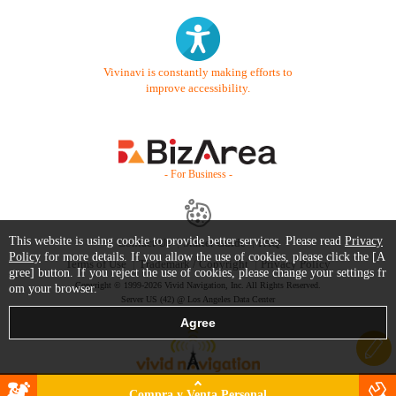
Vivinavi is constantly making efforts to
improve accessibility.
- For Business -
This website is using cookie to provide better services. Please read
Privacy
Contact Us
Starter Guide
FAQ
Policy
for more details. If you allow the use of cookies, please click the [A
Terms of Use
Trademark / Copyright
Privacy Policy
gree] button. If you reject the use of cookies, please change your settings fr
Copyright © 1999-2026 Vivid Navigation, Inc. All Rights Reserved.
om your browser.
Server US (42) @ Los Angeles Data Center
Compra y Venta Personal