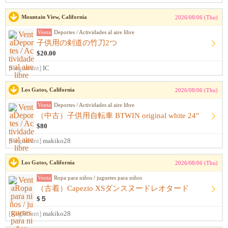
Mountain View, California
2026/08/06 (Thu)
Venta
Deportes / Actividades al aire libre
子供用の剣道の竹刀2つ
$20.00
[Registrant]
IC
Los Gatos, California
2026/08/06 (Thu)
Venta
Deportes / Actividades al aire libre
（中古）子供用自転車 BTWIN original white 24"
$80
[Registrant]
makiko28
Los Gatos, California
2026/08/06 (Thu)
Venta
Ropa para niños / juguetes para niños
（古着）Capezio XSダンスヌードレオタード
$５
[Registrant]
makiko28