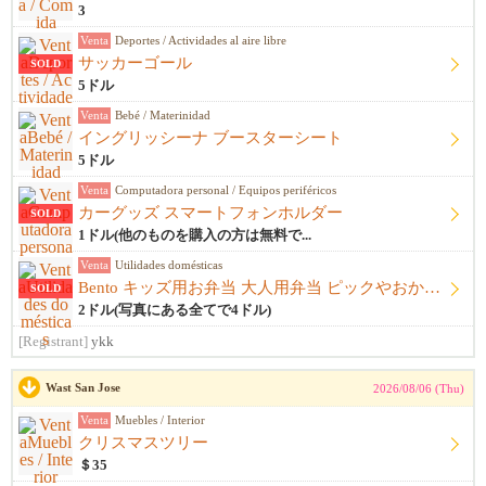
3
Venta
Deportes / Actividades al aire libre
サッカーゴール
SOLD
5ドル
Venta
Bebé / Materinidad
イングリッシーナ ブースターシート
5ドル
Venta
Computadora personal / Equipos periféricos
カーグッズ スマートフォンホルダー
SOLD
1ドル(他のものを購入の方は無料で...
Venta
Utilidades domésticas
Bento キッズ用お弁当 大人用弁当 ピックやおかずカップ他
SOLD
2ドル(写真にある全てで4ドル)
[Registrant]
ykk
Wast San Jose
2026/08/06 (Thu)
Venta
Muebles / Interior
クリスマスツリー
＄35