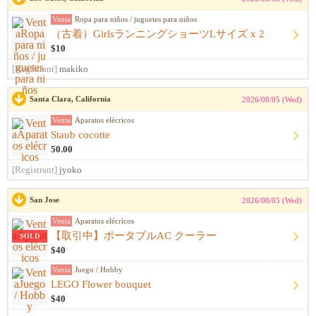
Venta
Ropa para niños / juguetes para niños
（古着）GirlsランニングショーツLサイズ x 2
$10
[Registrant]
makiko
Santa Clara, California
2026/08/05 (Wed)
Venta
Aparatos elécricos
Staub cocotte
50.00
[Registrant]
jyoko
San Jose
2026/08/05 (Wed)
Venta
Aparatos elécricos
【取引中】ポータブルAC クーラー
SOLD
$40
Venta
Juego / Hobby
LEGO Flower bouquet
$40