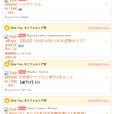
ハイテーブル
40
[Registrant]
maho
Daly City, カリフォルニア州
2026/08/04 (Tue)
Venta
Ropa para niños / juguetes para niños
【新品】JANIE AND JACK皮靴サイズ7
$15
[Registrant]
セール
Daly City, カリフォルニア州
2026/08/04 (Tue)
Venta
Muebles / Interior
子供用テーブルと椅子4点セット
【値下げ】$35
[Registrant]
セール
Daly City, カリフォルニア州
2026/08/04 (Tue)
Venta
Libros / Cómics / Revistas
げんき1-2日本語学習教科書(2は未使用)