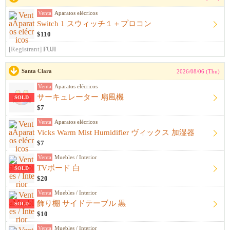
Venta
Aparatos elécricos
Switch 1 スウィッチ１＋プロコン
$110
[Registrant]
FUJI
Santa Clara
2026/08/06 (Thu)
Venta
Aparatos elécricos
サーキュレーター 扇風機
SOLD
$7
Venta
Aparatos elécricos
Vicks Warm Mist Humidifier ヴィックス 加湿器
$7
Venta
Muebles / Interior
TVボード 白
SOLD
$20
Venta
Muebles / Interior
飾り棚 サイドテーブル 黒
SOLD
$10
Venta
Muebles / Interior