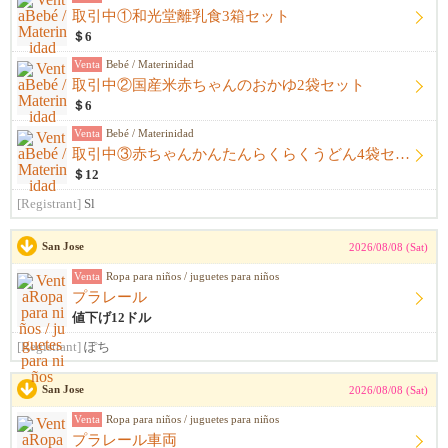
取引中①和光堂離乳食3箱セット
＄6
Venta
Bebé / Materinidad
取引中②国産米赤ちゃんのおかゆ2袋セット
＄6
Venta
Bebé / Materinidad
取引中③赤ちゃんかんたんらくらくうどん4袋セット
＄12
[Registrant]
Sl
San Jose
2026/08/08 (Sat)
Venta
Ropa para niños / juguetes para niños
プラレール
値下げ12ドル
[Registrant]
ぽち
San Jose
2026/08/08 (Sat)
Venta
Ropa para niños / juguetes para niños
プラレール車両