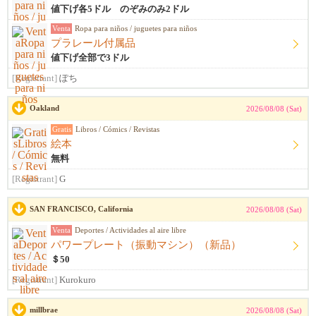
値下げ各5ドル のぞみのみ2ドル
Venta
Ropa para niños / juguetes para niños
プラレール付属品
値下げ全部で3ドル
[Registrant]
ぽち
Oakland
2026/08/08 (Sat)
Gratis
Libros / Cómics / Revistas
絵本
無料
[Registrant]
G
SAN FRANCISCO, California
2026/08/08 (Sat)
Venta
Deportes / Actividades al aire libre
パワープレート（振動マシン）（新品）
＄50
[Registrant]
Kurokuro
millbrae
2026/08/08 (Sat)